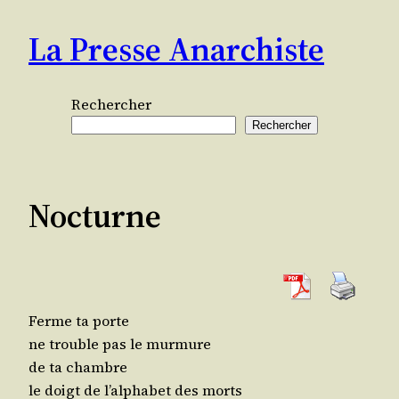
Aller
La Presse Anarchiste
au
contenu
Rechercher
Rechercher
Nocturne
Ferme ta porte
ne trouble pas le murmure
de ta chambre
le doigt de l’al­pha­bet des morts