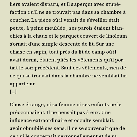
liers avaient dis­pa­ru, et il s’a­per­çut avec stu­pé­
fac­tion qu’il ne se trou­vait pas dans sa chambre à
cou­cher. La pièce où il venait de s’é­veiller était
petite, à peine meu­blée ; ses parois étaient blan­
chies à la chaux et le par­quet cou­vert de lino­léum
s’or­nait d’une simple des­cente de lit. Sur une
chaise en sapin, tout près du lit de camp où il
avait dor­mi, étaient pliés les vête­ments qu’il por­
tait le soir pré­cé­dent. Sauf ces vête­ments, rien de
ce qui se trou­vait dans la chambre ne sem­blait lui
appartenir.
[…]
Chose étrange, ni sa femme ni ses enfants ne le
pré­oc­cu­paient. Il ne pen­sait pas à eux. Une
influence extra­or­di­naire et occulte sem­blait.
avoir obnu­bi­lé ses sens. Il ne se sou­ve­nait que de
ce qui le concer­nait per­son­nel­le­ment et de sa