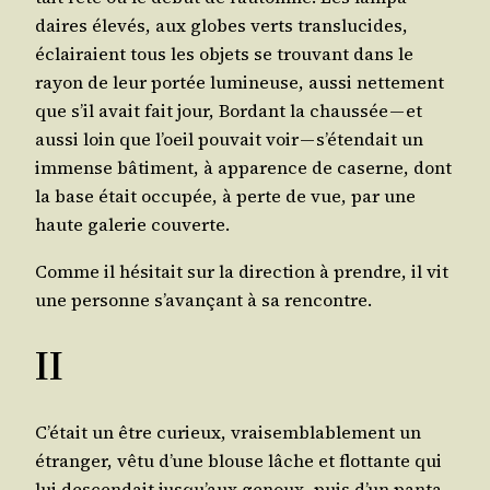
daires éle­vés, aux globes verts trans­lu­cides,
éclai­raient tous les objets se trou­vant dans le
rayon de leur por­tée lumi­neuse, aus­si net­te­ment
que s’il avait fait jour, Bor­dant la chaus­sée — et
aus­si loin que l’oeil pou­vait voir — s’é­ten­dait un
immense bâti­ment, à appa­rence de caserne, dont
la base était occu­pée, à perte de vue, par une
haute gale­rie couverte.
Comme il hési­tait sur la direc­tion à prendre, il vit
une per­sonne s’a­van­çant à sa rencontre.
II
C’é­tait un être curieux, vrai­sem­bla­ble­ment un
étran­ger, vêtu d’une blouse lâche et flot­tante qui
lui des­cen­dait jus­qu’aux genoux, puis d’un pan­ta­