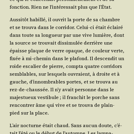
fonc­tion. Rien ne l’in­té­res­sait plus que l’État.
Aus­si­tôt habillé, il ouvrit la porte de sa chambre
et se trou­va dans le cor­ri­dor. Celui-ci était éclai­ré
dans toute sa lon­gueur par une vive lumière, dont
la source se trou­vait dis­si­mu­lée der­rière une
épaisse plaque de verre opaque, de cou­leur verte,
fixée à mi-che­min dans le pla­fond. Il des­cen­dit un
roide esca­lier de pierre, comp­ta quatre cor­ri­dors
sem­blables, sur les­quels ouvraient, à droite et à
gauche, d’in­nom­brables portes, et se trou­va au
rez-de-chaus­sée. Il n’y avait per­sonne dans le
majes­tueux ves­ti­bule ; il fran­chit le porche sans
ren­con­trer âme qui vive et se trou­va de plain-
pied sur la place.
L’air noc­turne était chaud. Sans aucun doute, c’é­
tait l’é­té ou le début de l’au­tomne. Les lam­pa­