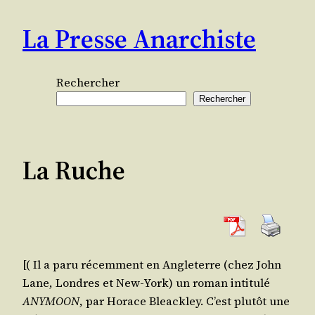
Aller
La Presse Anarchiste
au
contenu
Rechercher
Rechercher
La Ruche
[( Il a paru récem­ment en Angle­terre (chez John
Lane, Londres et New-York) un roman inti­tu­lé
ANYMOON
, par Horace Blea­ck­ley. C’est plu­tôt une