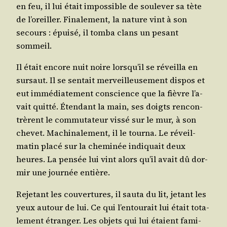
en feu, il lui était impos­sible de sou­le­ver sa tète
de l’o­reiller. Fina­le­ment, la nature vint à son
secours : épui­sé, il tom­ba clans un pesant
sommeil.
Il était encore nuit noire lors­qu’il se réveilla en
sur­saut. Il se sen­tait mer­veilleu­se­ment dis­pos et
eut immé­dia­te­ment conscience que la fièvre l’a­
vait quit­té. Éten­dant la main, ses doigts ren­con­
trèrent le com­mu­ta­teur vis­sé sur le mur, à son
che­vet. Machi­na­le­ment, il le tour­na. Le réveil-
matin pla­cé sur la che­mi­née indi­quait deux
heures. La pen­sée lui vint alors qu’il avait dû dor­
mir une jour­née entière.
Reje­tant les cou­ver­tures, il sau­ta du lit, jetant les
yeux autour de lui. Ce qui l’en­tou­rait lui était tota­
le­ment étran­ger. Les objets qui lui étaient fami­