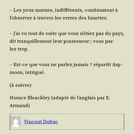
– Les yeux mornes, indif­fé­rents, conti­nuaient à
l’ob­ser­ver à tra­vers les verres des lunettes.
– J’ai vu tout de suite que vous n’é­tiez pas du pays,
dit tran­quille­ment leur pos­ses­seur ; vous par­
lez trop.
– Est-ce que vous ne par­lez jamais ? répar­tit Any­
moon, intrigué.
(à suivre)
Horace Blea­ck­ley (adap­té de l’an­glais par E.
Armand)
Vincent Dubuc