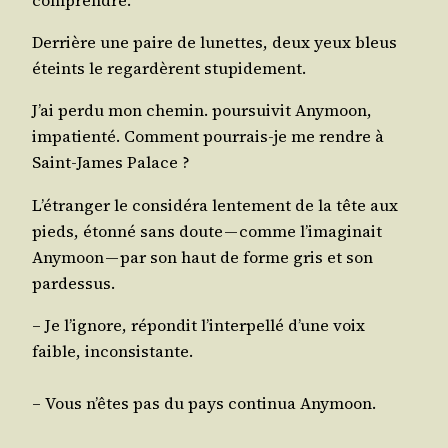
Der­rière une paire de lunettes, deux yeux bleus
éteints le regar­dèrent stupidement.
J’ai per­du mon che­min. pour­sui­vit Any­moon,
impa­tien­té. Com­ment pour­rais-je me rendre à
Saint-James Palace ?
L’é­tran­ger le consi­dé­ra len­te­ment de la tête aux
pieds, éton­né sans doute — comme l’i­ma­gi­nait
Any­moon — par son haut de forme gris et son
pardessus.
– Je l’i­gnore, répon­dit l’in­ter­pel­lé d’une voix
faible, inconsistante.
– Vous n’êtes pas du pays conti­nua Anymoon.