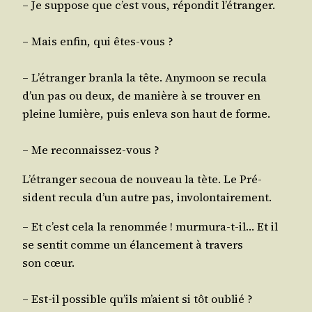
– Je sup­pose que c’est vous, répon­dit l’étranger.
– Mais enfin, qui êtes-vous ?
– L’é­tran­ger bran­la la tête. Any­moon se recu­la
d’un pas ou deux, de manière à se trou­ver en
pleine lumière, puis enle­va son haut de forme.
– Me reconnaissez-vous ?
L’é­tran­ger secoua de nou­veau la tète. Le Pré­
sident recu­la d’un autre pas, involontairement.
– Et c’est cela la renom­mée ! mur­mu­ra-t-il… Et il
se sen­tit comme un élan­ce­ment à tra­vers
son cœur.
– Est-il pos­sible qu’ils m’aient si tôt oublié ?