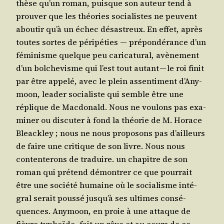
thèse qu’un roman, puisque son auteur tend à
prou­ver que les théo­ries socia­listes ne peuvent
abou­tir qu’à un échec désas­treux. En effet, après
toutes sortes de péri­pé­ties ― pré­pon­dé­rance d’un
fémi­nisme quelque peu cari­ca­tu­ral, avè­ne­ment
d’un bol­che­visme qui l’est tout autant — le roi finit
par être appe­lé, avec le plein assen­ti­ment d’A­ny­
moon, lea­der socia­liste qui semble être une
réplique de Mac­do­nald. Nous ne vou­lons pas exa­
mi­ner ou dis­cu­ter à fond la théo­rie de M. Horace
Blea­ck­ley ; nous ne nous pro­po­sons pas d’ailleurs
de faire une cri­tique de son livre. Nous nous
conten­te­rons de tra­duire. un cha­pitre de son
roman qui pré­tend démon­trer ce que pour­rait
être une socié­té humaine où le socia­lisme inté­
gral serait pous­sé jus­qu’à ses ultimes consé­
quences. Any­moon, en proie à une attaque de