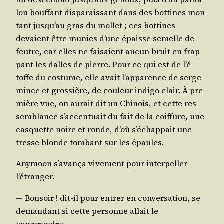
lon bouf­fant dis­pa­rais­sant dans des bot­tines mon­
tant jus­qu’au gras du mol­let ; ces bot­tines
devaient être munies d’une épaisse semelle de
feutre, car elles ne fai­saient aucun bruit en frap­
pant les dalles de pierre. Pour ce qui est de l’é­
toffe du cos­tume, elle avait l’ap­pa­rence de serge
mince et gros­sière, de cou­leur indi­go clair. À pre­
mière vue, on aurait dit un Chi­nois, et cette res­
sem­blance s’ac­cen­tuait du fait de la coif­fure, une
cas­quette noire et ronde, d’où s’é­chap­pait une
tresse blonde tom­bant sur les épaules.
Any­moon s’a­van­ça vive­ment pour inter­pel­ler
l’étranger.
― Bon­soir ! dit-il pour entrer en conver­sa­tion, se
deman­dant si cette per­sonne allait le
comprendre.