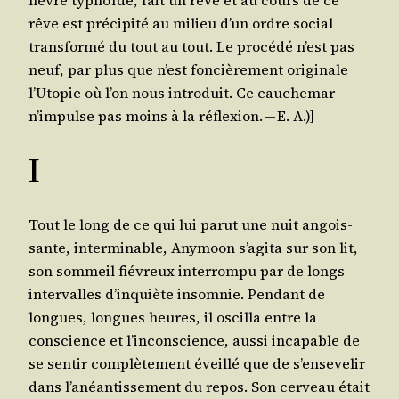
fièvre typhoïde, fait un rêve et au cours de ce
rêve est pré­ci­pi­té au milieu d’un ordre social
trans­for­mé du tout au tout. Le pro­cé­dé n’est pas
neuf, par plus que n’est fon­ciè­re­ment ori­gi­nale
l’U­to­pie où l’on nous intro­duit. Ce cau­che­mar
n’im­pulse pas moins à la réflexion. — E. A.)]
I
Tout le long de ce qui lui parut une nuit angois­
sante, inter­mi­nable, Any­moon s’a­gi­ta sur son lit,
son som­meil fié­vreux inter­rom­pu par de longs
inter­valles d’in­quiète insom­nie. Pen­dant de
longues, longues heures, il oscil­la entre la
conscience et l’in­cons­cience, aus­si inca­pable de
se sen­tir com­plè­te­ment éveillé que de s’en­se­ve­lir
dans l’a­néan­tis­se­ment du repos. Son cer­veau était