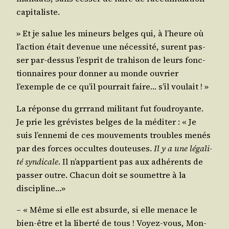
capitaliste.
» Et je salue les mineurs belges qui, à l’heure où
l’ac­tion était deve­nue une néces­si­té, sur­ent pas­
ser par-des­sus l’es­prit de tra­hi­son de leurs fonc­
tion­naires pour don­ner au monde ouvrier
l’exemple de ce qu’il pour­rait faire… s’il voulait ! »
La réponse du grr­rand mili­tant fut fou­droyante.
Je prie les gré­vistes belges de la médi­ter : « Je
suis l’en­ne­mi de ces mou­ve­ments troubles menés
par des forces occultes dou­teuses.
Il y a une léga­li­
té syn­di­cale
. Il n’ap­par­tient pas aux adhé­rents de
pas­ser outre. Cha­cun doit se sou­mettre à la
discipline…»
– « Même si elle est absurde, si elle menace le
bien-être et la liber­té de tous ! Voyez-vous, Mon­