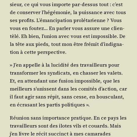
sieur, ce qui vous importe par-des­sus tout : c’est
de conser­ver l’hé­gé­mo­nie, la puis­sance avec tous
ses pro­fits. L’é­man­ci­pa­tion pro­lé­ta­rienne ? Vous
vous en fou­tez… En par­ler vous assure une clien­
tè­lé. Eh bien, l’u­nion avec vous est impos­sible. De
la tête aux pieds, tout mon être fré­mit d’in­di­gna­
tion à cette perspective.
» J’en appelle à la luci­di­té des tra­vailleurs pour
trans­for­mer les syn­di­cats, en chas­ser les valets.
Et, en atten­dant une fusion impos­sible, que les
meilleurs s’u­nissent dans les comi­tés d’ac­tion, car
il faut agir sans répit, sans cesse, en bous­cu­lant,
en écra­sant les par­tis politiques ».
Réunion sans impor­tance pra­tique. En ce pays les
tra­vailleurs sont des ilotes vils et couards. Mais
j’en livre le récit suc­cinct à mes cama­rades