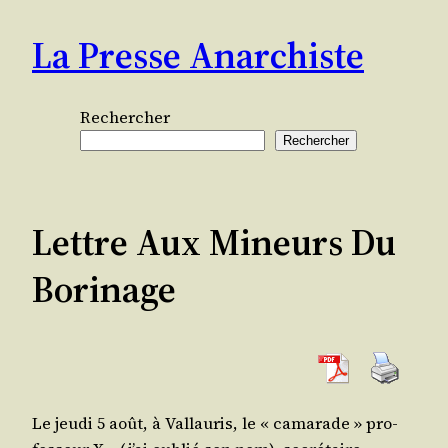
Aller
La Presse Anarchiste
au
contenu
Rechercher
Rechercher
Lettre Aux Mineurs Du
Borinage
Le jeu­di 5 août, à Val­lau­ris, le « cama­rade » pro­