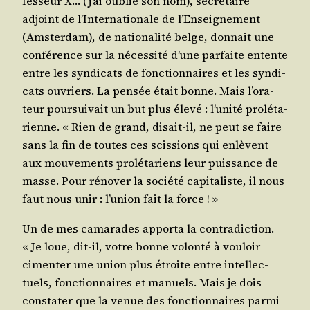
fes­seur X… (j’ai oublié son nom), secré­taire
adjoint de l’In­ter­na­tio­nale de l’En­sei­gne­ment
(Amster­dam), de natio­na­li­té belge, don­nait une
confé­rence sur la néces­si­té d’une par­faite entente
entre les syn­di­cats de fonc­tion­naires et les syn­di­
cats ouvriers. La pen­sée était bonne. Mais l’o­ra­
teur pour­sui­vait un but plus éle­vé : l’u­ni­té pro­lé­ta­
rienne. « Rien de grand, disait-il, ne peut se faire
sans la fin de toutes ces scis­sions qui enlèvent
aux mou­ve­ments pro­lé­ta­riens leur puis­sance de
masse. Pour réno­ver la socié­té capi­ta­liste, il nous
faut nous unir : l’u­nion fait la force ! »
Un de mes cama­rades appor­ta la contra­dic­tion.
« Je loue, dit-il, votre bonne volon­té à vou­loir
cimen­ter une union plus étroite entre intel­lec­
tuels, fonc­tion­naires et manuels. Mais je dois
consta­ter que la venue des fonc­tion­naires par­mi