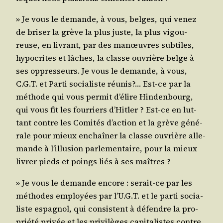
» Je vous le demande, à vous, belges, qui venez
de bri­ser la grève la plus juste, la plus vigou­
reuse, en livrant, par des manœuvres sub­tiles,
hypo­crites et lâches, la classe ouvrière belge à
ses oppres­seurs. Je vous le demande, à vous,
C.G.T. et Par­ti socia­liste réunis?… Est-ce par la
méthode qui vous per­mit d’é­lire Hin­den­bourg,
qui vous fit les four­riers d’Hit­ler ? Est-ce en lut­
tant contre les Comi­tés d’ac­tion et la grève géné­
rale pour mieux enchaî­ner la classe ouvrière alle­
mande à l’illu­sion par­le­men­taire, pour la mieux
livrer pieds et poings liés à ses maîtres ?
» Je vous le demande encore : serait-ce par les
méthodes employées par l’U.G.T. et le par­ti socia­
liste espa­gnol, qui consistent à défendre la pro­
prié­té pri­vée et les pri­vi­lèges capi­ta­listes contre