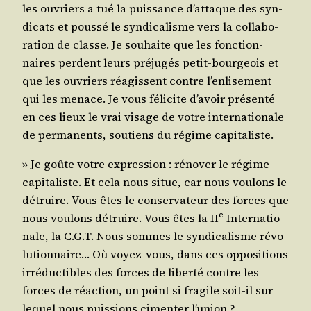
les ouvriers a tué la puis­sance d’at­taque des syn­
di­cats et pous­sé le syn­di­ca­lisme vers la col­la­bo­
ra­tion de classe. Je sou­haite que les fonc­tion­
naires perdent leurs pré­ju­gés petit-bour­geois et
que les ouvriers réagissent contre l’en­li­se­ment
qui les menace. Je vous féli­cite d’a­voir pré­sen­té
en ces lieux le vrai visage de votre inter­na­tio­nale
de per­ma­nents, sou­tiens du régime capitaliste.
» Je goûte votre expres­sion : réno­ver le régime
capi­ta­liste. Et cela nous situe, car nous vou­lons le
détruire. Vous êtes le conser­va­teur des forces que
e
nous vou­lons détruire. Vous êtes la II
Inter­na­tio­
nale, la C.G.T. Nous sommes le syn­di­ca­lisme révo­
lu­tion­naire… Où voyez-vous, dans ces oppo­si­tions
irré­duc­tibles des forces de liber­té contre les
forces de réac­tion, un point si fra­gile soit-il sur
lequel nous puis­sions cimen­ter l’union ?