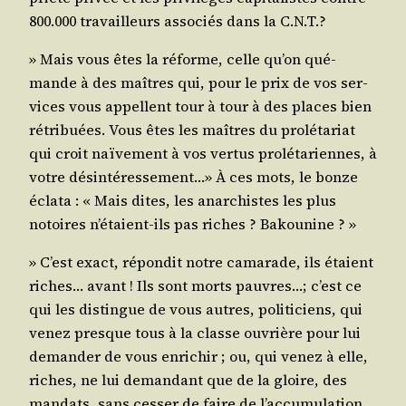
800.000 tra­vailleurs asso­ciés dans la C.N.T.?
» Mais vous êtes la réforme, celle qu’on qué­
mande à des maîtres qui, pour le prix de vos ser­
vices vous appellent tour à tour à des places bien
rétri­buées. Vous êtes les maîtres du pro­lé­ta­riat
qui croit naï­ve­ment à vos ver­tus pro­lé­ta­riennes, à
votre dés­in­té­res­se­ment…» À ces mots, le bonze
écla­ta : « Mais dites, les anar­chistes les plus
notoires n’é­taient-ils pas riches ? Bakounine ? »
» C’est exact, répon­dit notre cama­rade, ils étaient
riches… avant ! Ils sont morts pauvres…; c’est ce
qui les dis­tingue de vous autres, poli­ti­ciens, qui
venez presque tous à la classe ouvrière pour lui
deman­der de vous enri­chir ; ou, qui venez à elle,
riches, ne lui deman­dant que de la gloire, des
man­dats, sans ces­ser de faire de l’ac­cu­mu­la­tion