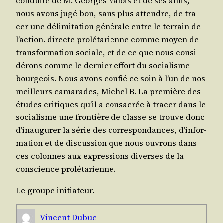
conduite de M. Georges Valois et de ses amis,
nous avons jugé bon, sans plus attendre, de tra­
cer une déli­mi­ta­tion géné­rale entre le ter­rain de
l’ac­tion. directe pro­lé­ta­rienne comme moyen de
trans­for­ma­tion sociale, et de ce que nous consi­
dé­rons comme le der­nier effort du socia­lisme
bour­geois. Nous avons confié ce soin à l’un de nos
meilleurs cama­rades, Michel B. La pre­mière des
études cri­tiques qu’il a consa­crée à tra­cer dans le
socia­lisme une fron­tière de classe se trouve donc
d’i­nau­gu­rer la série des cor­res­pon­dances, d’in­for­
ma­tion et de dis­cus­sion que nous ouvrons dans
ces colonnes aux expres­sions diverses de la
conscience prolétarienne.
Le groupe initiateur.
Vincent Dubuc