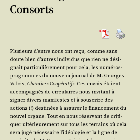
Consorts
Plu­sieurs d’entre nous ont reçu, comme sans
doute bien d’autres indi­vi­dus que rien ne dési­
gnait par­ti­cu­liè­re­ment pour cela, les numé­ros-
pro­grammes du nou­veau jour­nal de M. Georges
Valois,
Chan­tiers Coopé­ra­tifs
. Ces envois étaient
accom­pa­gnés de cir­cu­laires nous invi­tant à
signer divers mani­festes et à sous­crire des
actions (!) des­ti­nées à assu­rer le finan­ce­ment du
nou­vel organe. Tout en nous réser­vant de cri­ti­
quer ulté­rieu­re­ment sur tous les ter­rains où cela
sera jugé néces­saire l’i­déo­lo­gie et la ligne de