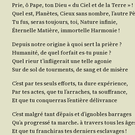
Prie, ô Pape, ton Dieu « du Ciel et de la Terre » !
Quel est, Pla­nètes, Cieux sans nombre, l’autre Pè
Tu fus, seras tou­jours, toi, Nature infinie,
Éter­nelle Matière, immor­telle Harmonie !
Depuis notre ori­gine à quoi sert la prière ?
Huma­ni­té, de quel for­fait es-tu punie ?
Quel rieur t’in­fli­ge­rait une telle agonie
Sur de sol de tour­ments, de sang et de misère
C’est par tes seuls efforts, ta dure expérience,
Par tes actes, que tu l’ar­raches, ta souffrance,
Et que tu conquer­ras l’en­tière délivrance
C’est mal­gré tant d’é­pais et d’i­gnobles barrages
Qu’a pro­gres­sé ta marche. à tra­vers tous les âge
Et que tu fran­chi­ras tes der­niers esclavages !