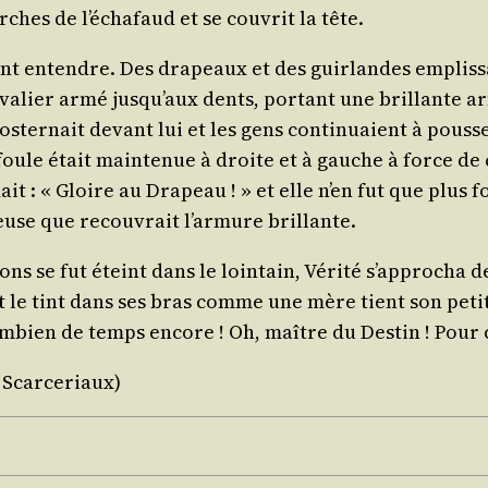
rches de l’é­cha­faud et se cou­vrit la tête.
ent entendre. Des dra­peaux et des guir­landes emplis­sa
va­lier armé jus­qu’aux dents, por­tant une brillante a
os­ter­nait devant lui et les gens conti­nuaient à pous­s
 foule était main­te­nue à droite et à gauche à force de
dait : « Gloire au Dra­peau ! » et elle n’en fut que plus
euse que recou­vrait l’ar­mure brillante.
ns se fut éteint dans le loin­tain, Véri­té s’ap­pro­cha de
 et le tint dans ses bras comme une mère tient son peti
r com­bien de temps encore ! Oh, maître du Des­tin ! Pou
 Scarceriaux)