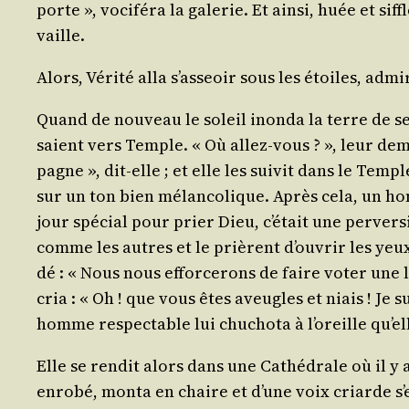
porte », voci­fé­ra la gale­rie. Et ain­si, huée et s
vaille.
Alors, Véri­té alla s’as­seoir sous les étoiles, ad
Quand de nou­veau le soleil inon­da la terre de s
saient vers Temple. « Où allez-vous ? », leur deman
pagne », dit-elle ; et elle les sui­vit dans le Tem
sur un ton bien mélan­co­lique. Après cela, un hom
jour spé­cial pour prier Dieu, c’é­tait une per­ver
comme les autres et le prièrent d’ou­vrir les yeux d
dé : « Nous nous effor­ce­rons de faire voter une
cria : « Oh ! que vous êtes aveugles et niais ! Je 
homme res­pec­table lui chu­cho­ta à l’o­reille qu’e
Elle se ren­dit alors dans une Cathé­drale où il y 
enro­bé, mon­ta en chaire et d’une voix criarde s’e