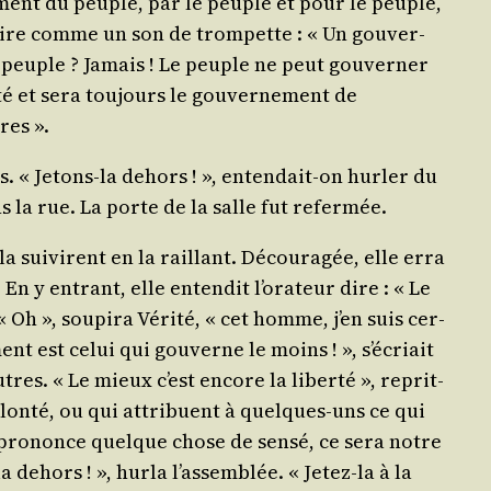
­ne­ment du peuple, par le peuple et pour le peuple,
 claire comme un son de trom­pette : « Un gou­ver­
e peuple ? Jamais ! Le peuple ne peut gou­ver­ner
é et sera tou­jours le gou­ver­ne­ment de
tres ».
eurs. « Jetons-la dehors ! », enten­dait-on hur­ler du
ns la rue. La porte de la salle fut refermée.
 sui­virent en la raillant. Décou­ra­gée, elle erra
 y entrant, elle enten­dit l’o­ra­teur dire : « Le
 Oh », sou­pi­ra Véri­té, « cet homme, j’en suis cer­
ent est celui qui gou­verne le moins ! », s’é­criait
outres. « Le mieux c’est encore la liber­té », reprit-
olon­té, ou qui attri­buent à quelques-uns ce qui
lle pro­nonce quelque chose de sen­sé, ce sera notre
 dehors ! », hur­la l’as­sem­blée. « Jetez-la à la