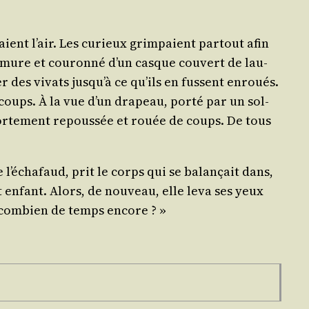
ient l’air. Les curieux grim­paient par­tout afin
rmure et cou­ron­né d’un casque cou­vert de lau­
er des vivats jus­qu’à ce qu’ils en fussent enroués.
 coups. À la vue d’un dra­peau, por­té par un sol­
 for­te­ment repous­sée et rouée de coups. De tous
 l’é­cha­faud, prit le corps qui se balan­çait dans,
t enfant. Alors, de nou­veau, elle leva ses yeux
r com­bien de temps encore ? »