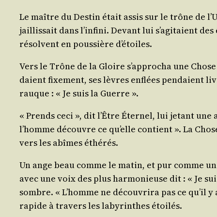
Le maître du Des­tin était assis sur le trône de l’U
jaillis­sait dans l’in­fi­ni. Devant lui s’a­gi­taient
résolvent en pous­sière d’étoiles.
Vers le Trône de la Gloire s’ap­pro­cha une Chos
daient fixe­ment, ses lèvres enflées pen­daient l
rauque : « Je suis la Guerre ».
« Prends ceci », dit l’Être Éter­nel, lui jetant un
l’homme découvre ce qu’elle contient ». La Chose h
vers les abîmes éthérés.
Un ange beau comme le matin, et pur comme une co
avec une voix des plus har­mo­nieuse dit : « Je sui
sombre. « L’homme ne décou­vri­ra pas ce qu’il y a 
rapide à tra­vers les laby­rinthes étoilés.