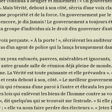
­nier conti­nua à beu­gler et fina­le­ment : « Un gou­ver
! ». Mais Véri­té, debout à son côté, s’é­cria d’une voix
sse pro­prié­té et de la force. Un gou­ver­ne­ment par l
ncore, je dis Jamais ! Le gou­ver­ne­ment a tou­jours ét
roupe d’in­di­vi­dus n’a le droit d’en gou­ver­ner d’au
e voix per­çante. « À la porte ! », s’é­crièrent les audi­t
 bras d’un agent de police qui la lan­ça brus­que­ment da
x yeux enfon­cés, pauvres, misé­rables et igno­rants, la
e autre grande salle de réunion déjà pleine de monde. En
. La Véri­té est toute puis­sante et elle pré­vau­dra ». «
i et res­ta debout à son, côté. « Le meilleur gou­ver­ne­m
e voix qui réson­na d’une paroi à l’autre et ébran­la les p
 les lois qui enlèvent les biens de l’homme contre sa v
 », dit quel­qu’un qui se trou­vait sur l’es­trade. « Si e
r ; « elle va nous faire perdre des élec­teurs ». « Jetez-la