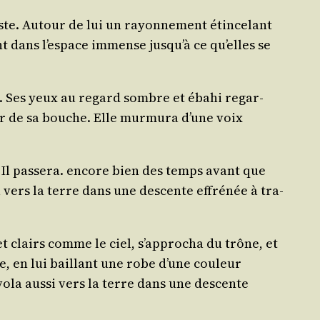
leste. Autour de lui un rayon­ne­ment étin­ce­lant
sant dans l’es­pace immense jus­qu’à ce qu’elles se
. Ses yeux au regard sombre et éba­hi regar­
ur de sa bouche. Elle mur­mu­ra d’une voix
« Il pas­se­ra. encore bien des temps avant que
 vers la terre dans une des­cente effré­née à tra­
clairs comme le ciel, s’ap­pro­cha du trône, et
me, en lui baillant une robe d’une cou­leur
o­la aus­si vers la terre dans une des­cente