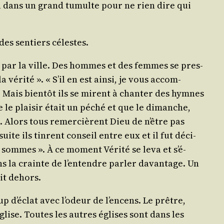
ti­nua dans un grand tumulte pour ne rien dire qui
des sen­tiers célestes.
er par la ville. Des hommes et des femmes se pres­
véri­té ». « S’il en est ain­si, je vous accom­
e. Mais bien­tôt ils se mirent à chan­ter des hymnes
 le plai­sir était un péché et que le dimanche,
ie. Alors tous remer­cièrent Dieu de n’être pas
suite ils tinrent conseil entre eux et il fut déci­
 sommes ». À ce moment Véri­té se leva et s’é­
ns la crainte de l’en­tendre par­ler davan­tage. Un
sit dehors.
 d’é­clat avec l’o­deur de l’en­cens. Le prêtre,
Église. Toutes les autres églises sont dans les