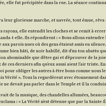
if­flée, elle fut pré­ci­pi­tée dans la rue. La séance con
mi­ra leur glo­rieuse marche, et navrée, tout émue, rêva 
es rayons, elle enten­dit les cloches et se remit à err
­da-t-elle. Ils répon­dirent : « Bous allons entendre la 
ple aux parois nues où des gens étaient assis en silenc
me bien bâti, de noir habillé, dit d’un ton abat­tu que
­sion abo­mi­nable que d’être gai et d’é­prou­ver de la jo
e ces der­niers afin qu’eux aus­si aient l’air triste. En
 loi pour obli­ger les autres à être bons comme nous le
suis Véri­té ». Tous la regar­dèrent avec éton­ne­ment da
lle ne devait pas par­ler dans le Temple et il la condui­
avait de la musique, des chan­delles allu­mées, beau­coup
x­cla­ma : « La Véri­té n’est déte­nue que par la Sainte-