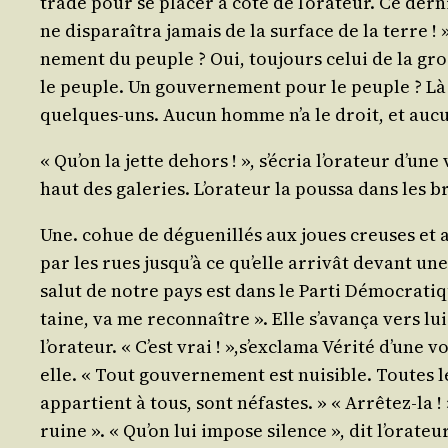
trade pour se pla­cer à côté de l’o­ra­teur. Ce der
ne dis­pa­raî­tra jamais de la sur­face de la terre 
ne­ment du peuple ? Oui, tou­jours celui de la gro
le peuple. Un gou­ver­ne­ment pour le peuple ? Là e
quelques-uns. Aucun homme n’a le droit, et aucun g
« Qu’on la jette dehors ! », s’é­cria l’o­ra­teur d’un
haut des gale­ries. L’o­ra­teur la pous­sa dans les
Une. cohue de dégue­nillés aux joues creuses et au
par les rues jus­qu’à ce qu’elle arri­vât devant un
salut de notre pays est dans le Par­ti Démo­cra­tique
taine, va me recon­naître ». Elle s’a­van­ça vers lu
l’o­ra­teur. « C’est vrai ! »,s’ex­cla­ma Véri­té d’un
elle. « Tout gou­ver­ne­ment est nui­sible. Toutes
appar­tient à tous, sont néfastes. » « Arrê­tez-la !
ruine ». « Qu’on lui impose silence », dit l’o­ra­teu