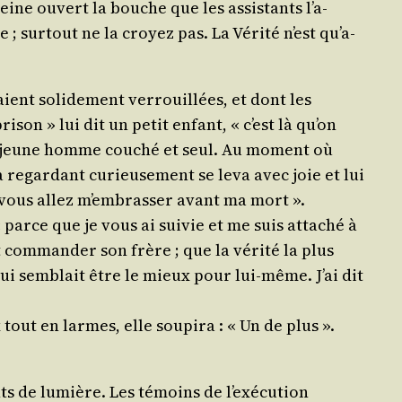
à peine ouvert la bouche que les assis­tants l’a­
; sur­tout ne la croyez pas. La Véri­té n’est qu’a­
aient soli­de­ment ver­rouillées, et dont les
i­son » lui dit un petit enfant, « c’est là qu’on
 un jeune homme cou­ché et seul. Au moment où
a regar­dant curieu­se­ment se leva avec joie et lui
ci, vous allez m’embrasser avant ma mort ».
 parce que je vous ai sui­vie et me suis atta­ché à
 com­man­der son frère ; que la véri­té la plus
i lui sem­blait être le mieux pour lui-même. J’ai dit
 tout en larmes, elle sou­pi­ra : « Un de plus ».
ts de lumière. Les témoins de l’exé­cu­tion