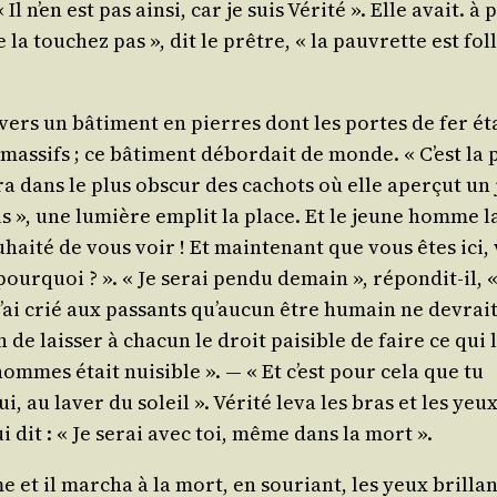
Il n’en est pas ain­si, car je suis Véri­té ». Elle avait. 
 tou­chez pas », dit le prêtre, « la pau­vrette est folle 
alla vers un bâti­ment en pierres dont les portes de fer ét
as­sifs ; ce bâti­ment débor­dait de monde. « C’est la pr
ntra dans le plus obs­cur des cachots où elle aper­çut
fils », une lumière emplit la place. Et le jeune homme l
sou­hai­té de vous voir ! Et main­te­nant que vous êtes i
our­quoi ? ». « Je serai pen­du demain », répon­dit-il, «
j’ai crié aux pas­sants qu’au­cun être humain ne devrait
in de lais­ser à cha­cun le droit pai­sible de faire ce qu
mmes était nui­sible ». ― « Et c’est pour cela que tu
i, au laver du soleil ». Véri­té leva les bras et les yeux
i dit : « Je serai avec toi, même dans la mort ».
 et il mar­cha à la mort, en sou­riant, les yeux brillan