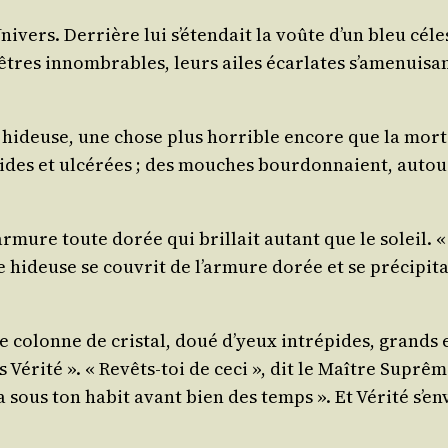
­ni­vers. Der­rière lui s’é­ten­dait la voûte d’un bleu cé
 des êtres innom­brables, leurs ailes écar­lates s’a­me­nui­
e hideuse, une chose plus hor­rible encore que la mort
ivides et ulcé­rées ; des mouches bour­don­naient, auto
e armure toute dorée qui brillait autant que le soleil. 
ideuse se cou­vrit de l’ar­mure dorée et se pré­ci­pi­ta
lonne de cris­tal, doué d’yeux intré­pides, grands et 
s Véri­té ». « Revêts-toi de ceci », dit le Maître Suprê
sous ton habit avant bien des temps ». Et Véri­té s’en­v