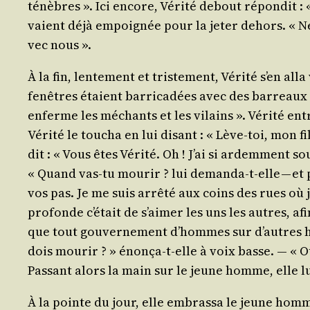
ténèbres ». Ici encore, Véri­té debout répon­dit : « 
vaient déjà empoi­gnée pour la jeter dehors. « Ne la
vec nous ».
À la fin, len­te­ment et tris­te­ment, Véri­té s’en 
fenêtres étaient bar­ri­ca­dées avec des bar­reaux m
enferme les méchants et les vilains ». Véri­té e
Véri­té le tou­cha en lui disant : « Lève-toi, mon 
dit : « Vous êtes Véri­té. Oh ! J’ai si ardem­ment 
« Quand vas-tu mou­rir ? lui deman­da-t-elle — et p
vos pas. Je me suis arrê­té aux coins des rues où 
pro­fonde c’é­tait de s’ai­mer les uns les autres, af
que tout gou­ver­ne­ment d’hommes sur d’autres ho
dois mou­rir ? » énon­ça-t-elle à voix basse. ― « Ou
Pas­sant alors la main sur le jeune homme, elle lu
À la pointe du jour, elle embras­sa le jeune homme