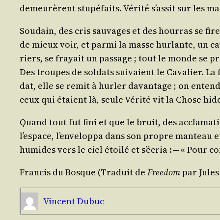
demeu­rèrent stu­pé­faits. Véri­té s’as­sit sur les ma
Sou­dain, des cris sau­vages et des hour­ras se fir
de mieux voir, et par­mi la masse hur­lante, un ca
riers, se frayait un pas­sage ; tout le monde se pr
Des troupes de sol­dats sui­vaient le Cava­lier. La
dat, elle se remit à hur­ler davan­tage ; on enten­
ceux qui étaient là, seule Véri­té vit la Chose hid
Quand tout fut fini et que le bruit, des accla­ma­tio
l’es­pace, l’en­ve­lop­pa dans son propre man­teau
humides vers le ciel étoi­lé et s’é­cria : — « Pou
Fran­cis du Bosque (Tra­duit de
Free­dom
par Jules
Vincent Dubuc