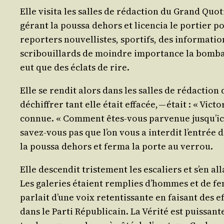
Elle visi­ta les salles de rédac­tion du Grand Quo­t
gérant la pous­sa dehors et licen­cia le por­tier po
repor­ters nou­vel­listes, spor­tifs, des infor­ma­ti
scri­bouillards de moindre impor­tance la bom­bar­d
eut que des éclats de rire.
Elle se ren­dit alors dans les salles de rédac­tion d
déchif­frer tant elle était effa­cée, — était : « Vic­t
connue. « Com­ment êtes-vous par­ve­nue jus­qu’i­ci
savez-vous pas que l’on vous a inter­dit l’en­trée 
la pous­sa dehors et fer­ma la porte au verrou.
Elle des­cen­dit tris­te­ment les esca­liers et s’en
Les gale­ries étaient rem­plies d’hommes et de fe
par­lait d’une voix reten­tis­sante en fai­sant des 
dans le Par­ti Répu­bli­cain. La Véri­té est puis­sant