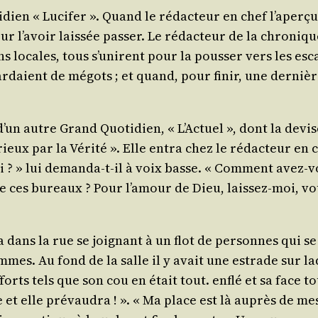
i­dien « Luci­fer ». Quand le rédac­teur en chef l’a­per­ç
ur l’a­voir lais­sée pas­ser. Le rédac­teur de la chro­niq
ons locales, tous s’u­nirent pour la pous­ser vers les esca
aient de mégots ; et quand, pour finir, une der­nière pou
’un autre Grand Quo­ti­dien, « L’Ac­tuel », dont la devise
o­rieux par la Véri­té ». Elle entra chez le rédac­teur en ch
 ? » lui deman­da-t-il à voix basse. « Com­ment avez-vou
de ces bureaux ? Pour l’a­mour de Dieu, lais­sez-moi, vou
 alla dans la rue se joi­gnant à un flot de per­sonnes qu
mmes. Au fond de la salle il y avait une estrade sur l
efforts tels que son cou en était tout. enflé et sa face t
e et elle pré­vau­dra ! ». « Ma place est là auprès de mes d