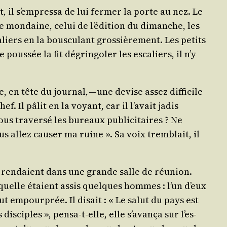
ut, il s’empressa de lui fer­mer la porte au nez. Le
ue mon­daine, celui de l’é­di­tion du dimanche, les
­liers en la bous­cu­lant gros­siè­re­ment. Les petits
s­sée la fit dégrin­go­ler les esca­liers, il n’y
, en tête du jour­nal, — une devise assez dif­fi­cile
ef. Il pâlit en la voyant, car il l’a­vait jadis
s tra­ver­sé les bureaux publi­ci­taires ? Ne
s allez cau­ser ma ruine ». Sa voix trem­blait, il
i se ren­daient dans une grande salle de réunion.
aquelle étaient assis quelques hommes : l’un d’eux
out empour­prée. Il disait : « Le salut du pays est
is­ciples », pen­sa-t-elle, elle s’a­van­ça sur l’es­