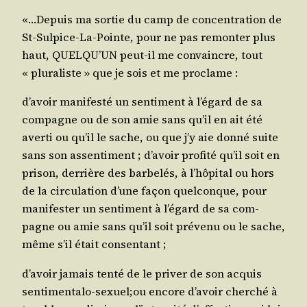
«…Depuis ma sor­tie du camp de concen­tra­tion de
St-Sul­pice-La-Pointe, pour ne pas remon­ter plus
haut, QUELQU’UN peut-il me convaincre, tout
« plu­ra­liste » que je sois et me proclame :
d’a­voir mani­fes­té un sen­ti­ment à l’é­gard de sa
com­pagne ou de son amie sans qu’il en ait été
aver­ti ou qu’il le sache, ou que j’y aie don­né suite
sans son assen­ti­ment ; d’a­voir pro­fi­té qu’il soit en
pri­son, der­rière des bar­be­lés, à l’hô­pi­tal ou hors
de la cir­cu­la­tion d’une façon quel­conque, pour
mani­fes­ter un sen­ti­ment à l’é­gard de sa com­
pagne ou amie sans qu’il soit pré­ve­nu ou le sache,
même s’il était consentant ;
d’a­voir jamais ten­té de le pri­ver de son acquis
sentimentalo-sexuel;ou encore d’a­voir cher­ché à