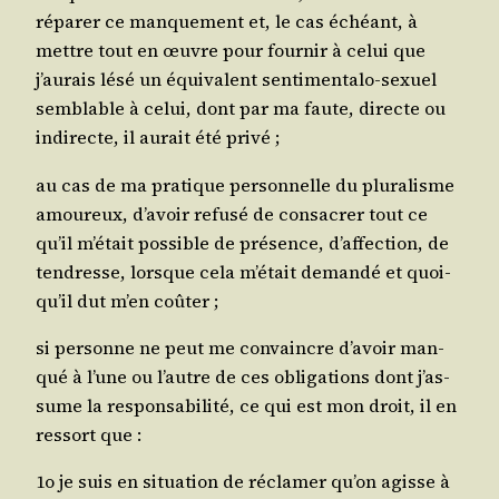
répa­rer ce man­que­ment et, le cas échéant, à
mettre tout en œuvre pour four­nir à celui que
j’au­rais lésé un équi­valent sen­ti­men­ta­lo-sexuel
sem­blable à celui, dont par ma faute, directe ou
indi­recte, il aurait été privé ;
au cas de ma pra­tique per­son­nelle du plu­ra­lisme
amou­reux, d’a­voir refu­sé de consa­crer tout ce
qu’il m’é­tait pos­sible de pré­sence, d’af­fec­tion, de
ten­dresse, lorsque cela m’é­tait deman­dé et quoi­
qu’il dut m’en coûter ;
si per­sonne ne peut me convaincre d’a­voir man­
qué à l’une ou l’autre de ces obli­ga­tions dont j’as­
sume la res­pon­sa­bi­li­té, ce qui est mon droit, il en
res­sort que :
1o je suis en situa­tion de récla­mer qu’on agisse à