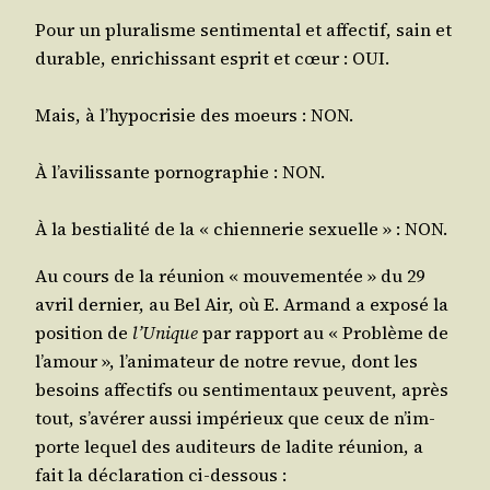
Pour un plu­ra­lisme sen­ti­men­tal et affec­tif, sain et
durable, enri­chis­sant esprit et cœur : OUI.
Mais, à l’hy­po­cri­sie des moeurs : NON.
À l’a­vi­lis­sante por­no­gra­phie : NON.
À la bes­tia­li­té de la « chien­ne­rie sexuelle » : NON.
Au cours de la réunion « mou­ve­men­tée » du 29
avril der­nier, au Bel Air, où E. Armand a expo­sé la
posi­tion de
l’U­nique
par rap­port au « Pro­blème de
l’a­mour », l’a­ni­ma­teur de notre revue, dont les
besoins affec­tifs ou sen­ti­men­taux peuvent, après
tout, s’a­vé­rer aus­si impé­rieux que ceux de n’im­
porte lequel des audi­teurs de ladite réunion, a
fait la décla­ra­tion ci-dessous :