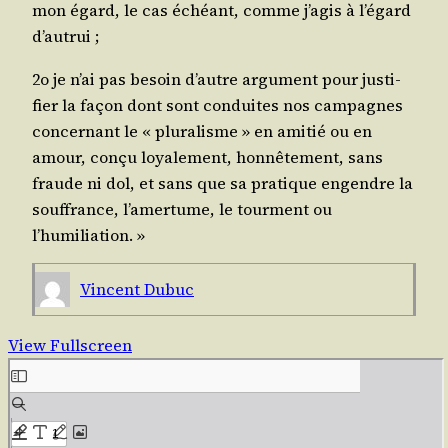
mon égard, le cas échéant, comme j’a­gis à l’é­gard
d’autrui ;
2o je n’ai pas besoin d’autre argu­ment pour jus­ti­
fier la façon dont sont conduites nos cam­pagnes
concer­nant le « plu­ra­lisme » en ami­tié ou en
amour, conçu loya­le­ment, hon­nê­te­ment, sans
fraude ni dol, et sans que sa pra­tique engendre la
souf­france, l’a­mer­tume, le tour­ment ou
l’humiliation. »
Vincent Dubuc
View Fullscreen