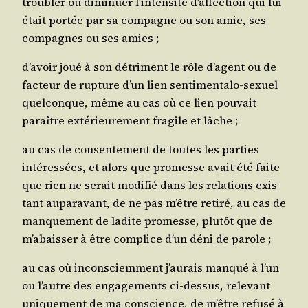
trou­bler ou dimi­nuer l’in­ten­si­té d’af­fec­tion qui lui
était por­tée par sa com­pagne ou son amie, ses
com­pagnes ou ses amies ;
d’a­voir joué à son détri­ment le rôle d’agent ou de
fac­teur de rup­ture d’un lien sen­ti­men­ta­lo-sexuel
quel­conque, même au cas où ce lien pou­vait
paraître exté­rieu­re­ment fra­gile et lâche ;
au cas de consen­te­ment de toutes les par­ties
inté­res­sées, et alors que pro­messe avait été faite
que rien ne serait modi­fié dans les rela­tions exis­
tant aupa­ra­vant, de ne pas m’être reti­ré, au cas de
man­que­ment de ladite pro­messe, plu­tôt que de
m’a­bais­ser à être com­plice d’un déni de parole ;
au cas où incons­ciem­ment j’au­rais man­qué à l’un
ou l’autre des enga­ge­ments ci-des­sus, rele­vant
uni­que­ment de ma conscience, de m’être refu­sé à