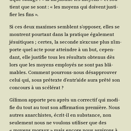
tient que se sont : « les moyens qui doivent jus­ti­
fier les fins ».
Si ces deux maximes semblent s’op­po­ser, elles se
montrent pour­tant dans la pra­tique éga­le­ment
jésui­tiques ; certes, la seconde n’ex­cuse plus n’im­
porte quel acte pour atteindre à un but, cepen­
dant, elle jus­ti­fie tous les résul­tats obte­nus dès
lors que les moyens employés ne sont pas blâ­
mables. Com­ment pour­rons-nous désap­prou­ver
celui qui, sous pré­texte d’en­tr’aide aura prê­té son
concours à un scélérat ?
Gili­mon apporte peu après un cor­rec­tif qui modi­
fie du tout au tout son affir­ma­tion pre­mière. Nous
autres anar­chistes, écrit-il en sub­stance, non
seule­ment nous ne vou­lons uti­li­ser que des
« moyens moraux » mais encore nous aspi­rons à