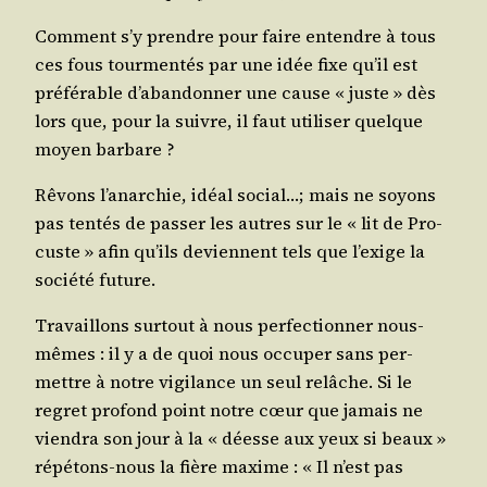
Com­ment s’y prendre pour faire entendre à tous
ces fous tour­men­tés par une idée fixe qu’il est
pré­fé­rable d’a­ban­don­ner une cause « juste » dès
lors que, pour la suivre, il faut uti­li­ser quelque
moyen barbare ?
Rêvons l’a­nar­chie, idéal social…; mais ne soyons
pas ten­tés de pas­ser les autres sur le « lit de Pro­
custe » afin qu’ils deviennent tels que l’exige la
socié­té future.
Tra­vaillons sur­tout à nous per­fec­tion­ner nous-
mêmes : il y a de quoi nous occu­per sans per­
mettre à notre vigi­lance un seul relâche. Si le
regret pro­fond point notre cœur que jamais ne
vien­dra son jour à la « déesse aux yeux si beaux »
répé­tons-nous la fière maxime : « Il n’est pas