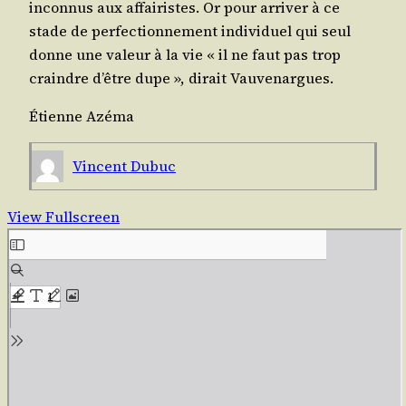
incon­nus aux affai­ristes. Or pour arri­ver à ce
stade de per­fec­tion­ne­ment indi­vi­duel qui seul
donne une valeur à la vie « il ne faut pas trop
craindre d’être dupe », dirait Vauvenargues.
Étienne Azé­ma
Vincent Dubuc
View Fullscreen