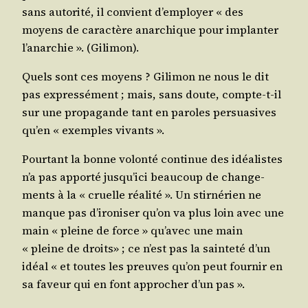
sans auto­ri­té, il convient d’employer « des
moyens de carac­tère anar­chique pour implan­ter
l’a­nar­chie ». (Gili­mon).
Quels sont ces moyens ? Gili­mon ne nous le dit
pas expres­sé­ment ; mais, sans doute, compte-t-il
sur une pro­pa­gande tant en paroles per­sua­sives
qu’en « exemples vivants ».
Pour­tant la bonne volon­té conti­nue des idéa­listes
n’a pas appor­té jus­qu’i­ci beau­coup de chan­ge­
ments à la « cruelle réa­li­té ». Un stir­né­rien ne
manque pas d’i­ro­ni­ser qu’on va plus loin avec une
main « pleine de force » qu’a­vec une main
« pleine de droits» ; ce n’est pas la sain­te­té d’un
idéal « et toutes les preuves qu’on peut four­nir en
sa faveur qui en font appro­cher d’un pas ».