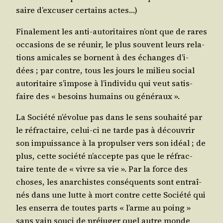
saire d’ex­cu­ser cer­tains actes…)
Fina­le­ment les anti-auto­ri­taires n’ont que de rares
occa­sions de se réunir, le plus sou­vent leurs rela­
tions ami­cales se bornent à des échanges d’i­
dées ; par contre, tous les jours le milieu social
auto­ri­taire s’im­pose à l’in­di­vi­du qui veut satis­
faire des « besoins humains ou généraux ».
La Socié­té n’é­vo­lue pas dans le sens sou­hai­té par
le réfrac­taire, celui-ci ne tarde pas à décou­vrir
son impuis­sance à la pro­pul­ser vers son idéal ; de
plus, cette socié­té n’ac­cepte pas que le réfrac­
taire tente de « vivre sa vie ». Par la force des
choses, les anar­chistes consé­quents sont entraî­
nés dans une lutte à mort contre cette Socié­té qui
les enser­ra de toutes parts « l’arme au poing »
sans vain sou­ci de pré­ju­ger quel autre monde