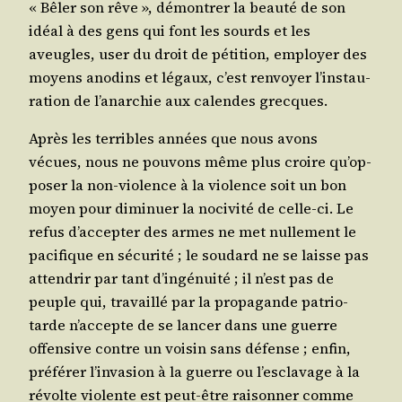
« Bêler son rêve », démon­trer la beau­té de son
idéal à des gens qui font les sourds et les
aveugles, user du droit de péti­tion, employer des
moyens ano­dins et légaux, c’est ren­voyer l’ins­tau­
ra­tion de l’a­nar­chie aux calendes grecques.
Après les ter­ribles années que nous avons
vécues, nous ne pou­vons même plus croire qu’op­
po­ser la non-vio­lence à la vio­lence soit un bon
moyen pour dimi­nuer la noci­vi­té de celle-ci. Le
refus d’ac­cep­ter des armes ne met nul­le­ment le
paci­fique en sécu­ri­té ; le sou­dard ne se laisse pas
atten­drir par tant d’in­gé­nui­té ; il n’est pas de
peuple qui, tra­vaillé par la pro­pa­gande patrio­
tarde n’ac­cepte de se lan­cer dans une guerre
offen­sive contre un voi­sin sans défense ; enfin,
pré­fé­rer l’in­va­sion à la guerre ou l’es­cla­vage à la
révolte vio­lente est peut-être rai­son­ner comme