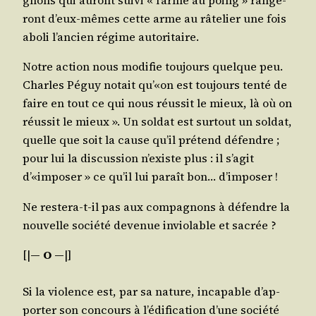
gnons qui auront sui­vi « l’arme au poing » ran­ge­
ront d’eux-mêmes cette arme au râte­lier une fois
abo­li l’an­cien régime autoritaire.
Notre action nous modi­fie tou­jours quelque peu.
Charles Péguy notait qu’«on est tou­jours ten­té de
faire en tout ce qui nous réus­sit le mieux, là où on
réus­sit le mieux ». Un sol­dat est sur­tout un sol­dat,
quelle que soit la cause qu’il pré­tend défendre ;
pour lui la dis­cus­sion n’existe plus : il s’a­git
d’«imposer » ce qu’il lui paraît bon… d’imposer !
Ne res­te­ra-t-il pas aux com­pa­gnons à défendre la
nou­velle socié­té deve­nue invio­lable et sacrée ?
[|
― O ―
|]
Si la vio­lence est, par sa nature, inca­pable d’ap­
por­ter son concours à l’é­di­fi­ca­tion d’une socié­té