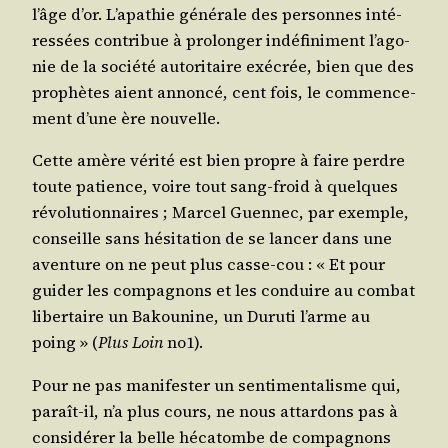
l’âge d’or. L’a­pa­thie géné­rale des per­sonnes inté­
res­sées contri­bue à pro­lon­ger indé­fi­ni­ment l’a­go­
nie de la socié­té auto­ri­taire exé­crée, bien que des
pro­phètes aient annon­cé, cent fois, le com­men­ce­
ment d’une ère nouvelle.
Cette amère véri­té est bien propre à faire perdre
toute patience, voire tout sang-froid à quelques
révo­lu­tion­naires ; Mar­cel Guen­nec, par exemple,
conseille sans hési­ta­tion de se lan­cer dans une
aven­ture on ne peut plus casse-cou : « Et pour
gui­der les com­pa­gnons et les conduire au com­bat
liber­taire un Bakou­nine, un Duru­ti l’arme au
poing » (
Plus Loin
no1).
Pour ne pas mani­fes­ter un sen­ti­men­ta­lisme qui,
paraît-il, n’a plus cours, ne nous attar­dons pas à
consi­dé­rer la belle héca­tombe de com­pa­gnons