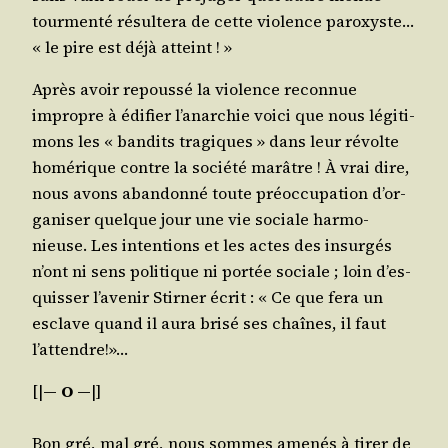
tour­men­té résul­te­ra de cette vio­lence paroxyste…
« le pire est déjà atteint ! »
Après avoir repous­sé la vio­lence recon­nue
impropre à édi­fier l’a­nar­chie voi­ci que nous légi­ti­
mons les « ban­dits tra­giques » dans leur révolte
homé­rique contre la socié­té marâtre ! À vrai dire,
nous avons aban­don­né toute pré­oc­cu­pa­tion d’or­
ga­ni­ser quelque jour une vie sociale har­mo­
nieuse. Les inten­tions et les actes des insur­gés
n’ont ni sens poli­tique ni por­tée sociale ; loin d’es­
quis­ser l’a­ve­nir Stir­ner écrit : « Ce que fera un
esclave quand il aura bri­sé ses chaînes, il faut
l’attendre!»…
[|
― O ―
|]
Bon gré, mal gré, nous sommes ame­nés à tirer de