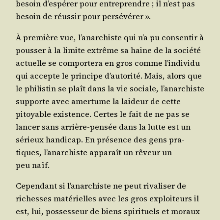
besoin d’es­pé­rer pour entre­prendre ; il n’est pas
besoin de réus­sir pour persévérer ».
À pre­mière vue, l’a­nar­chiste qui n’a pu consen­tir à
pous­ser à la limite extrême sa haine de la socié­té
actuelle se com­por­te­ra en gros comme l’in­di­vi­du
qui accepte le prin­cipe d’au­to­ri­té. Mais, alors que
le phi­lis­tin se plaît dans la vie sociale, l’a­nar­chiste
sup­porte avec amer­tume la lai­deur de cette
pitoyable exis­tence. Certes le fait de ne pas se
lan­cer sans arrière-pen­sée dans la lutte est un
sérieux han­di­cap. En pré­sence des gens pra­
tiques, l’a­nar­chiste appa­raît un rêveur un
peu naïf.
Cepen­dant si l’a­nar­chiste ne peut riva­li­ser de
richesses maté­rielles avec les gros exploi­teurs il
est, lui, pos­ses­seur de biens spi­ri­tuels et moraux