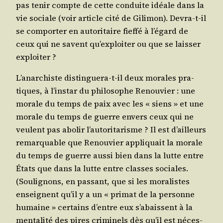
pas tenir compte de cette conduite idéale dans la
vie sociale (voir article cité de Gili­mon). Devra-t-il
se com­por­ter en auto­ri­taire fief­fé à l’é­gard de
ceux qui ne savent qu’ex­ploi­ter ou que se lais­ser
exploiter ?
L’a­nar­chiste dis­tin­gue­ra-t-il deux morales pra­
tiques, à l’ins­tar du phi­lo­sophe Renou­vier : une
morale du temps de paix avec les « siens » et une
morale du temps de guerre envers ceux qui ne
veulent pas abo­lir l’au­to­ri­ta­risme ? Il est d’ailleurs
remar­quable que Renou­vier appli­quait la morale
du temps de guerre aus­si bien dans la lutte entre
États que dans la lutte entre classes sociales.
(Sou­li­gnons, en pas­sant, que si les mora­listes
enseignent qu’il y a un « pri­mat de la per­sonne
humaine » cer­tains d’entre eux s’a­baissent à la
men­ta­li­té des pires cri­mi­nels dès qu’il est néces­