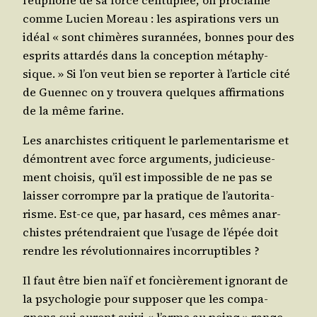
comme Lucien Moreau : les aspi­ra­tions vers un
idéal « sont chi­mères sur­an­nées, bonnes pour des
esprits attar­dés dans la concep­tion méta­phy­
sique. » Si l’on veut bien se repor­ter à l’ar­ticle cité
de Guen­nec on y trou­ve­ra quelques affir­ma­tions
de la même farine.
Les anar­chistes cri­tiquent le par­le­men­ta­risme et
démontrent avec force argu­ments, judi­cieu­se­
ment choi­sis, qu’il est impos­sible de ne pas se
lais­ser cor­rompre par la pra­tique de l’au­to­ri­ta­
risme. Est-ce que, par hasard, ces mêmes anar­
chistes pré­ten­draient que l’u­sage de l’é­pée doit
rendre les révo­lu­tion­naires incorruptibles ?
Il faut être bien naïf et fon­ciè­re­ment igno­rant de
la psy­cho­lo­gie pour sup­po­ser que les com­pa­