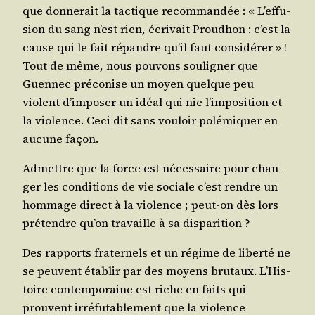
que don­ne­rait la tac­tique recom­man­dée : « L’ef­fu­
sion du sang n’est rien, écri­vait Prou­dhon : c’est la
cause qui le fait répandre qu’il faut consi­dé­rer » !
Tout de même, nous pou­vons sou­li­gner que
Guen­nec pré­co­nise un moyen quelque peu
violent d’im­po­ser un idéal qui nie l’im­po­si­tion et
la vio­lence. Ceci dit sans vou­loir polé­mi­quer en
aucune façon.
Admettre que la force est néces­saire pour chan­
ger les condi­tions de vie sociale c’est rendre un
hom­mage direct à la vio­lence ; peut-on dès lors
pré­tendre qu’on tra­vaille à sa disparition ?
Des rap­ports fra­ter­nels et un régime de liber­té ne
se peuvent éta­blir par des moyens bru­taux. L’His­
toire contem­po­raine est riche en faits qui
prouvent irré­fu­ta­ble­ment que la vio­lence