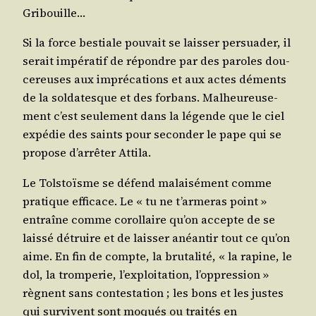
Gribouille…
Si la force bes­tiale pou­vait se lais­ser per­sua­der, il
serait impé­ra­tif de répondre par des paroles dou­
ce­reuses aux impré­ca­tions et aux actes déments
de la sol­da­tesque et des for­bans. Mal­heu­reu­se­
ment c’est seule­ment dans la légende que le ciel
expé­die des saints pour secon­der le pape qui se
pro­pose d’ar­rê­ter Attila.
Le Tol­stoïsme se défend mal­ai­sé­ment comme
pra­tique effi­cace. Le « tu ne t’ar­me­ras point »
entraîne comme corol­laire qu’on accepte de se
lais­sé détruire et de lais­ser anéan­tir tout ce qu’on
aime. En fin de compte, la bru­ta­li­té, « la rapine, le
dol, la trom­pe­rie, l’ex­ploi­ta­tion, l’op­pres­sion »
règnent sans contes­ta­tion ; les bons et les justes
qui sur­vivent sont moqués ou trai­tés en