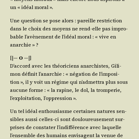
un « idéal moral ».
Une ques­tion se pose alors : pareille res­tric­tion
dans le choix des moyens ne rend-elle pas impro­
bable l’a­vè­ne­ment de l’i­déal moral : « vive en
anarchie » ?
[|
― O ―
|]
D’ac­cord avec les théo­ri­ciens anar­chistes, Gili­
mon défi­nit l’a­nar­chie : « néga­tion de l’im­po­si­
tion », il y voit un régime qui n’ad­met­tra plus sous
aucune forme : « la rapine, le dol, la trom­pe­rie,
l’ex­ploi­ta­tion, l’oppression ».
Un tel idéal enthou­siasme cer­taines natures sen­
sibles aus­si celles-ci sont dou­lou­reu­se­ment sur­
prises de consta­ter l’in­dif­fé­rence avec laquelle
l’en­semble des humains envi­sagent la venue de