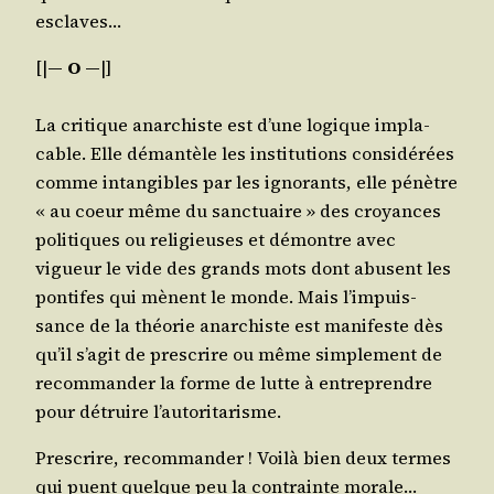
esclaves…
[|
― O ―
|]
La cri­tique anar­chiste est d’une logique impla­
cable. Elle déman­tèle les ins­ti­tu­tions consi­dé­rées
comme intan­gibles par les igno­rants, elle pénètre
« au coeur même du sanc­tuaire » des croyances
poli­tiques ou reli­gieuses et démontre avec
vigueur le vide des grands mots dont abusent les
pon­tifes qui mènent le monde. Mais l’im­puis­
sance de la théo­rie anar­chiste est mani­feste dès
qu’il s’a­git de pres­crire ou même sim­ple­ment de
recom­man­der la forme de lutte à entre­prendre
pour détruire l’autoritarisme.
Pres­crire, recom­man­der ! Voi­là bien deux termes
qui puent quelque peu la contrainte morale…