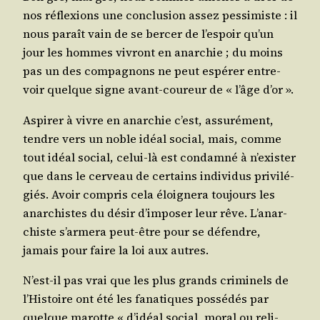
nos réflexions une conclu­sion assez pes­si­miste : il
nous paraît vain de se ber­cer de l’es­poir qu’un
jour les hommes vivront en anar­chie ; du moins
pas un des com­pa­gnons ne peut espé­rer entre­
voir quelque signe avant-cou­reur de « l’âge d’or ».
Aspi­rer à vivre en anar­chie c’est, assu­ré­ment,
tendre vers un noble idéal social, mais, comme
tout idéal social, celui-là est condam­né à n’exis­ter
que dans le cer­veau de cer­tains indi­vi­dus pri­vi­lé­
giés. Avoir com­pris cela éloi­gne­ra tou­jours les
anar­chistes du désir d’im­po­ser leur rêve. L’a­nar­
chiste s’ar­me­ra peut-être pour se défendre,
jamais pour faire la loi aux autres.
N’est-il pas vrai que les plus grands cri­mi­nels de
l’His­toire ont été les fana­tiques pos­sé­dés par
quelque marotte « d’i­déal social, moral ou reli­