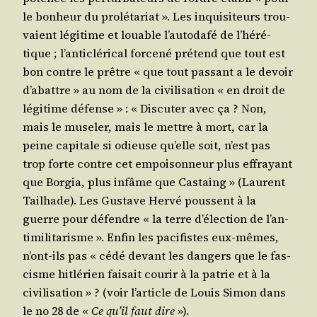
le bon­heur du pro­lé­ta­riat ». Les inqui­si­teurs trou­
vaient légi­time et louable l’au­to­da­fé de l’hé­ré­
tique ; l’an­ti­clé­ri­cal for­ce­né pré­tend que tout est
bon contre le prêtre « que tout pas­sant a le devoir
d’a­battre » au nom de la civi­li­sa­tion « en droit de
légi­time défense » : « Dis­cu­ter avec ça ? Non,
mais le muse­ler, mais le mettre à mort, car la
peine capi­tale si odieuse qu’elle soit, n’est pas
trop forte contre cet empoi­son­neur plus effrayant
que Bor­gia, plus infâme que Cas­taing » (Laurent
Tail­hade). Les Gus­tave Her­vé poussent à la
guerre pour défendre « la terre d’é­lec­tion de l’an­
ti­mi­li­ta­risme ». Enfin les paci­fistes eux-mêmes,
n’ont-ils pas « cédé devant les dan­gers que le fas­
cisme hit­lé­rien fai­sait cou­rir à la patrie et à la
civi­li­sa­tion » ? (voir l’ar­ticle de Louis Simon dans
le no 28 de «
Ce qu’il faut dire
»).