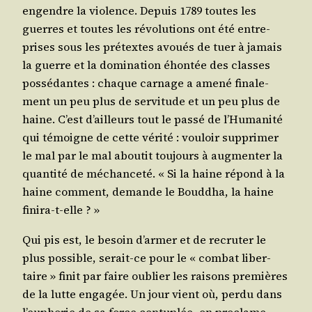
engendre la vio­lence. Depuis 1789 toutes les
guerres et toutes les révo­lu­tions ont été entre­
prises sous les pré­textes avoués de tuer à jamais
la guerre et la domi­na­tion éhon­tée des classes
pos­sé­dantes : chaque car­nage a ame­né fina­le­
ment un peu plus de ser­vi­tude et un peu plus de
haine. C’est d’ailleurs tout le pas­sé de l’Hu­ma­ni­té
qui témoigne de cette véri­té : vou­loir sup­pri­mer
le mal par le mal abou­tit tou­jours à aug­men­ter la
quan­ti­té de méchan­ce­té. « Si la haine répond à la
haine com­ment, demande le Boud­dha, la haine
finira-t-elle ? »
Qui pis est, le besoin d’ar­mer et de recru­ter le
plus pos­sible, serait-ce pour le « com­bat liber­
taire » finit par faire oublier les rai­sons pre­mières
de la lutte enga­gée. Un jour vient où, per­du dans
l’eu­pho­rie de sa force cen­tu­plée, on pro­clame