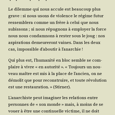
Le dilemme qui nous accule est beau­coup plus
grave : si nous usons de vio­lence le régime futur
res­sem­ble­ra comme un frère à celui que nous
subis­sons ; si nous répu­gnons à employer la force
nous nous condam­nons à res­ter sous le joug : nos
aspi­ra­tions demeu­re­ront vaines. Dans les deux
cas, impos­sible d’a­bou­tir à l’anarchie !
Qui plus est, l’hu­ma­ni­té en bloc semble se com­
plaire à vivre « en auto­ri­té ». « Tou­jours un nou­
veau maître est mis à la place de l’an­cien, on ne
démo­lit que pour recons­truire, et toute révo­lu­tion
est une res­tau­ra­tion. » (Stir­ner).
L’a­nar­chiste peut ima­gi­ner les rela­tions entre
per­sonnes de « son monde » mais, à moins de se
vouer à être une conti­nuelle vic­time, il ne doit