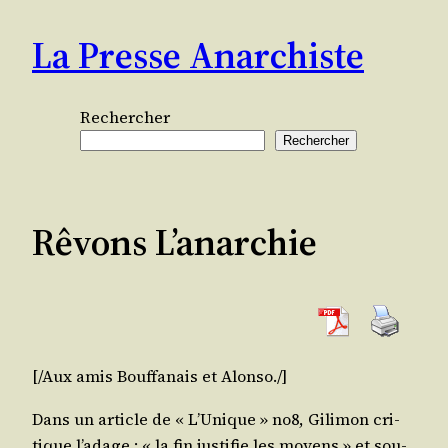
Aller
La Presse Anarchiste
au
contenu
Rechercher
Rechercher
Rêvons L’anarchie
[/​Aux amis Bouf­fa­nais et Alonso./]
Dans un article de « L’U­nique » no8, Gili­mon cri­
tique l’a­dage : « la fin jus­ti­fie les moyens » et sou­