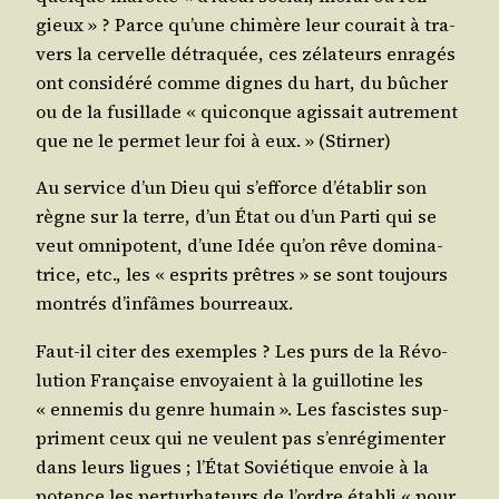
gieux » ? Parce qu’une chi­mère leur cou­rait à tra­
vers la cer­velle détra­quée, ces zéla­teurs enra­gés
ont consi­dé­ré comme dignes du hart, du bûcher
ou de la fusillade « qui­conque agis­sait autre­ment
que ne le per­met leur foi à eux. » (Stir­ner)
Au ser­vice d’un Dieu qui s’ef­force d’é­ta­blir son
règne sur la terre, d’un État ou d’un Par­ti qui se
veut omni­po­tent, d’une Idée qu’on rêve domi­na­
trice, etc., les « esprits prêtres » se sont tou­jours
mon­trés d’in­fâmes bourreaux.
Faut-il citer des exemples ? Les purs de la Révo­
lu­tion Fran­çaise envoyaient à la guillo­tine les
« enne­mis du genre humain ». Les fas­cistes sup­
priment ceux qui ne veulent pas s’en­ré­gi­men­ter
dans leurs ligues ; l’É­tat Sovié­tique envoie à la
potence les per­tur­ba­teurs de l’ordre éta­bli « pour