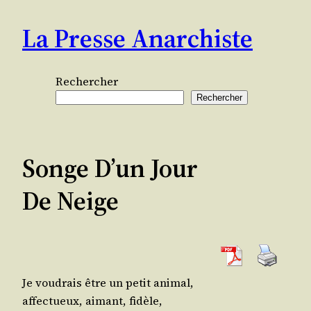
Aller
La Presse Anarchiste
au
contenu
Rechercher
Rechercher
Songe D’un Jour
De Neige
Je vou­drais être un petit animal,
affec­tueux, aimant, fidèle,