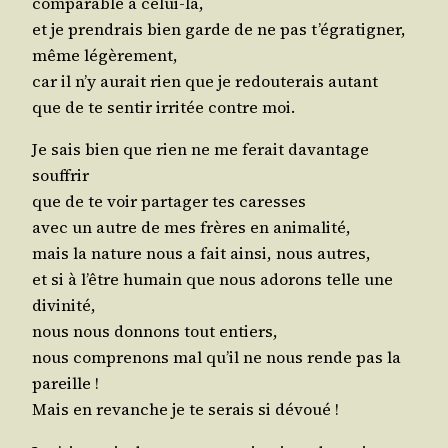
com­pa­rable à celui-là,
et je pren­drais bien garde de ne pas t’é­gra­ti­gner,
même légèrement,
car il n’y aurait rien que je redou­te­rais autant
que de te sen­tir irri­tée contre moi.
Je sais bien que rien ne me ferait davan­tage
souffrir
que de te voir par­ta­ger tes caresses
avec un autre de mes frères en animalité,
mais la nature nous a fait ain­si, nous autres,
et si à l’être humain que nous ado­rons telle une
divinité,
nous nous don­nons tout entiers,
nous com­pre­nons mal qu’il ne nous rende pas la
pareille !
Mais en revanche je te serais si dévoué !