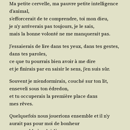
Ma petite cer­velle, ma pauvre petite intel­li­gence
d’animal,
s’ef­for­ce­rait de te com­prendre, toi mon dieu,
je n’y arri­ve­rais pas tou­jours, je le sais,
mais la bonne volon­té ne me man­que­rait pas.
J’es­saie­rais de lire dans tes yeux, dans tes gestes,
dans tes paroles,
ce que tu pour­rais bien avoir à me dire
et je fini­rais par en sai­sir le sens, j’en suis sûr.
Sou­vent je m’en­dor­mi­rais, cou­ché sur ton lit,
ense­ve­li sous ton édredon,
et tu occu­pe­rais la pre­mière place dans
mes rêves.
Quel­que­fois nous joue­rions ensemble et il n’y
aurait pas pour moi de bonheur