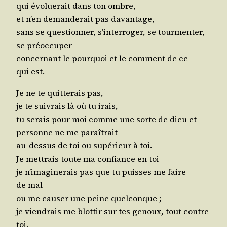
qui évo­lue­rait dans ton ombre,
et n’en deman­de­rait pas davantage,
sans se ques­tion­ner, s’in­ter­ro­ger, se tour­men­ter,
se préoccuper
concer­nant le pour­quoi et le com­ment de ce
qui est.
Je ne te quit­te­rais pas,
je te sui­vrais là où tu irais,
tu serais pour moi comme une sorte de dieu et
per­sonne ne me paraîtrait
au-des­sus de toi ou supé­rieur à toi.
Je met­trais toute ma confiance en toi
je n’i­ma­gi­ne­rais pas que tu puisses me faire
de mal
ou me cau­ser une peine quelconque ;
je vien­drais me blot­tir sur tes genoux, tout contre
toi,