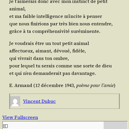
Je t’ai­me­rais donc avec mon ins­tinct de petit
animal,
et ma faible intel­li­gence m’in­cite à penser
que nous fini­rions par très bien nous entendre,
grâce à ta com­pré­hen­si­vi­té suréminente.
Je vou­drais être un tout petit animal
affec­tueux, aimant, dévoué, fidèle,
qui vivrait dans ton ombre,
pour lequel tu serais comme une sorte de dieu
et qui n’en deman­de­rait pas davantage.
E. Armand (12 décembre 1943,
poème pour l’a­mie
)
Vincent Dubuc
View Fullscreen