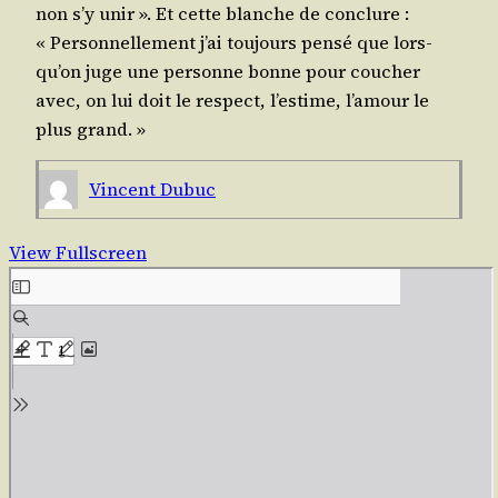
non s’y unir ». Et cette blanche de conclure :
« Per­son­nel­le­ment j’ai tou­jours pen­sé que lors­
qu’on juge une per­sonne bonne pour cou­cher
avec, on lui doit le res­pect, l’es­time, l’a­mour le
plus grand. »
Vincent Dubuc
View Fullscreen