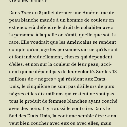
vre­ra les blancs ?
Dans
Time
du 8 juillet der­nier une Amé­ri­caine de
peau blanche mariée à un homme de cou­leur en
est encore à défendre le droit de coha­bi­ter avec
la per­sonne à laquelle on s’u­nit, quelle que soit la
race. Elle vou­drait que les Amé­ri­cains se rendent
compte qu’on juge les per­sonnes sur ce qu’ils sont
et font indi­vi­duel­le­ment, choses qui dépendent
d’elles, et non sur la cou­leur de leur peau, acci­
dent qui ne dépend pas de leur volon­té. Sur les 13
mil­lions de « nègres » qui résident aux États-
Unis, le cin­quième ne sont pas d’ailleurs de purs
nègres et les dix mil­lions qui res­tent ne sont pas
tous le pro­duit de femmes blanches ayant cou­ché
avec des noirs. Il y a aus­si le contraire. Dans le
Sud des États-Unis, la cou­tume semble être : « on
veut bien cou­cher avec eux ou avec elles, mais