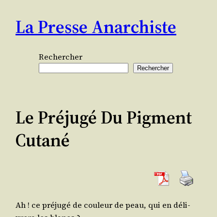
Aller
La Presse Anarchiste
au
contenu
Rechercher
Rechercher
Le Préjugé Du Pigment
Cutané
Ah ! ce pré­ju­gé de cou­leur de peau, qui en déli­