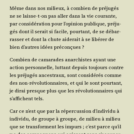
Même dans nos milieux, à com­bien de pré­ju­gés
ne se laisse-t-on pas aller dans la vie cou­rante,
par consi­dé­ra­tion pour l’o­pi­nion publique, pré­ju­
gés dont il serait si facile, pour­tant, de se débar­
ras­ser et dont la chute aide­rait à se libé­rer de
bien d’autres idées préconçues ?
Com­bien de cama­rades anar­chistes ayant une
action per­son­nelle, lut­tant depuis tou­jours contre
les pré­ju­gés ances­traux, sont consi­dé­rés comme
des non-révo­lu­tion­naires, et qui le sont pour­tant,
je dirai presque plus que les révo­lu­tion­naires qui
s’af­fichent tels.
Car ce n’est que par la réper­cus­sion d’in­di­vi­du à
indi­vi­du, de groupe à groupe, de milieu à milieu
que se trans­forment les impurs ; c’est parce qu’il