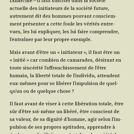
l’A­nar­chie — il faut sus­ci­ter dans la socié­té
actuelle des ini­tia­teurs de la socié­té future,
autre­ment dit des hommes pou­vant consciem­
ment pré­sen­ter a cette foule les véri­tés entre­
vues, les lui expli­quer, les lui faire com­prendre,
l’en­traî­ner par leur propre exemple.
Mais avant d’être un « ini­tia­teur », il faut être un
« ini­tié » car com­bien de cama­rades, dési­rant en
toute sin­cé­ri­té l’af­fran­chis­se­ment de l’être
humain, la liber­té totale de l’in­di­vi­du, attendent
eux-mêmes pour se libé­rer l’im­pul­sion de quel­
qu’un ou de quelque chose ?
Il faut avant de viser à cette libé­ra­tion totale, être
sûr d’être soi-même un libé­ré, être conscient de
sa valeur, de sa digni­té d’homme, agir selon l’im­
pul­sion de ses propres apti­tudes, apprendre à