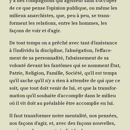
y a des com­pa­gnons qui agissent sans s’oc­cu­per
de ce que pense l’o­pi­nion publique, ou même les
milieux anar­chistes, que, peu à peu, se trans­
forment les rela­tions, entre les hommes, les
façons de voir et d’agir.
De tout temps on a prê­ché avec tant d’in­sis­tance
à l’in­di­vi­du la dis­ci­pline, l’ab­né­ga­tion, l’ef­fa­ce­
ment de sa per­son­na­li­té, l’a­bais­se­ment de sa
volon­té devant les fan­tômes qui se nomment État,
Patrie, Reli­gion, Famille, Socié­té, qu’il est temps
qu’il sache qu’il n’y a rien à attendre de qui que ce
soit, que tout doit venir de lui, et que la trans­for­
ma­tion qu’il sou­haite d’ac­com­plir dans le milieu
où il vit doit au préa­lable être accom­plie en lui.
Il faut trans­for­mer notre men­ta­li­té, nos pen­sées,
nos façons d’a­gir, et, avec des façons nou­velles,