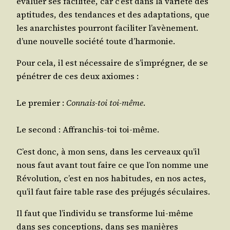
éva­luer ses faci­li­tée, car c’est dans la varié­té des
apti­tudes, des ten­dances et des adap­ta­tions, que
les anar­chistes pour­ront faci­li­ter l’a­vè­ne­ment.
d’une nou­velle socié­té toute d’harmonie.
Pour cela, il est néces­saire de s’im­pré­gner, de se
péné­trer de ces deux axiomes :
Le pre­mier :
Connais-toi toi-même
.
Le second : Affran­chis-toi toi-même.
C’est donc, à mon sens, dans les cer­veaux qu’il
nous faut avant tout faire ce que l’on nomme une
Révo­lu­tion, c’est en nos habi­tudes, en nos actes,
qu’il faut faire table rase des pré­ju­gés séculaires.
Il faut que l’in­di­vi­du se trans­forme lui-même
dans ses concep­tions, dans ses manières