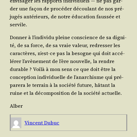
envi­sa­ger les rap­ports indi­vi­duels ― ne pas gar­
der une façon de pro­cé­der décou­lant de nos pré­
ju­gés anté­rieurs, de notre édu­ca­tion faus­sée et
servile.
Don­ner à l’in­di­vi­du pleine conscience de sa digni­
té, de sa force, de sa vraie valeur, redres­ser les
carac­tères, n’est-ce pas la besogne qui doit accé­
lé­rer l’a­vè­ne­ment de l’ère nou­velle, la rendre
durable ? Voi­là à mon sens ce que doit être la
concep­tion indi­vi­duelle de l’a­nar­chisme qui pré­
pa­re­ra le ter­rain à la socié­té future, hâtant la
ruine et la décom­po­si­tion de la socié­té actuelle.
Alber
Vincent Dubuc