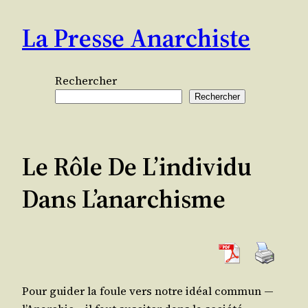
Aller
La Presse Anarchiste
au
contenu
Rechercher
Rechercher
Le Rôle De L’individu
Dans L’anarchisme
Pour gui­der la foule vers notre idéal com­mun ―