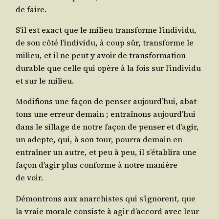
de faire.
S’il est exact que le milieu trans­forme l’in­di­vi­du,
de son côté l’in­di­vi­du, à coup sûr, trans­forme le
milieu, et il ne peut y avoir de trans­for­ma­tion
durable que celle qui opère à la fois sur l’in­di­vi­du
et sur le milieu.
Modi­fions une façon de pen­ser aujourd’­hui, abat­
tons une erreur demain ; entraî­nons aujourd’­hui
dans le sillage de notre façon de pen­ser et d’a­gir,
un adepte, qui, à son tour, pour­ra demain en
entraî­ner un autre, et peu à peu, il s’é­ta­bli­ra une
façon d’a­gir plus conforme à notre manière
de voir.
Démon­trons aux anar­chistes qui s’i­gnorent, que
la vraie morale consiste à agir d’ac­cord avec leur