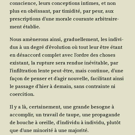
conscience, leurs concep­tions intimes, et non
plus en obéis­sant, par timi­di­té, par peur, aux
pres­crip­tions d’une morale cou­rante arbi­trai­re­
ment établie.
Nous amè­ne­rons ain­si, gra­duel­le­ment, les indi­vi­
dus à un degré d’é­vo­lu­tion où tout leur être étant
en désac­cord com­plet avec l’ordre des choses
exis­tant, la rup­ture sera ren­due inévi­table, par
l’in­fil­tra­tion lente peut-être, mais conti­nue, d’une
façon de pen­ser et d’a­gir nou­velle, faci­li­tant ain­si
le pas­sage d’hier à demain, sans contrainte ni
coercition.
Il y a là, cer­tai­ne­ment, une grande besogne à
accom­plir, un tra­vail de taupe, une pro­pa­gande
de bouche à oreille, d’in­di­vi­du à indi­vi­du, plu­tôt
que d’une mino­ri­té à une majorité.