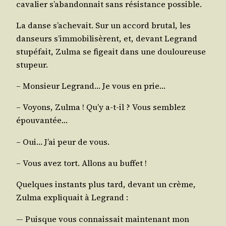
cava­lier s’a­ban­don­nait sans résis­tance possible.
La danse s’a­che­vait. Sur un accord bru­tal, les
dan­seurs s’im­mo­bi­li­sèrent, et, devant Legrand
stu­pé­fait, Zul­ma se figeait dans une dou­lou­reuse
stupeur.
– Mon­sieur Legrand… Je vous en prie…
– Voyons, Zul­ma ! Qu’y a‑t-il ? Vous sem­blez
épouvantée…
– Oui… J’ai peur de vous.
– Vous avez tort. Allons au buffet !
Quelques ins­tants plus tard, devant un crème,
Zul­ma expli­quait à Legrand :
― Puisque vous connais­sait main­te­nant mon