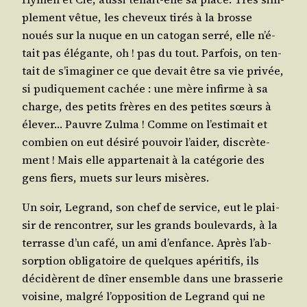
ple­ment vêtue, les che­veux tirés à la brosse
noués sur la nuque en un cato­gan ser­ré, elle n’é­
tait pas élé­gante, oh ! pas du tout. Par­fois, on ten­
tait de s’i­ma­gi­ner ce que devait être sa vie pri­vée,
si pudi­que­ment cachée : une mère infirme à sa
charge, des petits frères en des petites sœurs à
éle­ver… Pauvre Zul­ma ! Comme on l’es­ti­mait et
com­bien on eut dési­ré pou­voir l’ai­der, dis­crè­te­
ment ! Mais elle appar­te­nait à la caté­go­rie des
gens fiers, muets sur leurs misères.
Un soir, Legrand, son chef de ser­vice, eut le plai­
sir de ren­con­trer, sur les grands bou­le­vards, à la
ter­rasse d’un café, un ami d’en­fance. Après l’ab­
sorp­tion obli­ga­toire de quelques apé­ri­tifs, ils
déci­dèrent de dîner ensemble dans une bras­se­rie
voi­sine, mal­gré l’op­po­si­tion de Legrand qui ne