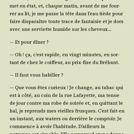
met en état, et, chaque matin, avant de me four­
rer au lit, je me passe la tête dans l’eau tiède pour
faire dis­pa­raître toute trace de fan­tai­sie et je dors
avec une ser­viette humide sur les cheveux…
― Et pour dîner ?
― Oh ! ça, c’est rapide, en vingt minutes, en sor­
tant de chez le coif­feur, au prix-fixe du Brébant.
― Il faut vous habiller ?
― Que vous êtes curieux ! Je change, au tabac qui
est à côté, au coin de la rue Lafayette, ma tenue
de jour contre ma robe de soi­rée et, en quit­tant le
bal, je reprends mes vieilles frusques. C’est fait en
un ins­tant, aux waters ou der­rière le comp­toir. Je
com­mence à avoir l’ha­bi­tude. D’ailleurs la