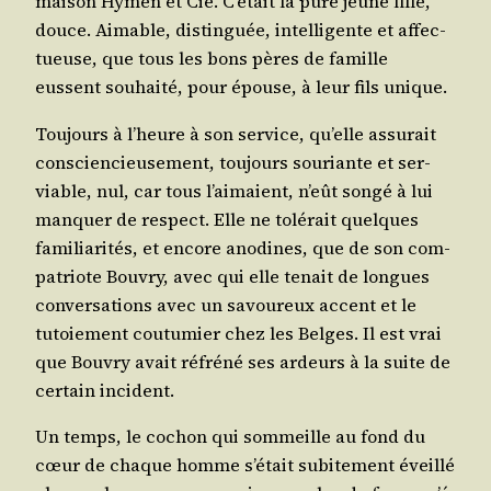
mai­son Hymen et Cie. C’é­tait la pure jeune fille,
douce. Aimable, dis­tin­guée, intel­li­gente et affec­
tueuse, que tous les bons pères de famille
eussent sou­hai­té, pour épouse, à leur fils unique.
Tou­jours à l’heure à son ser­vice, qu’elle assu­rait
conscien­cieu­se­ment, tou­jours sou­riante et ser­
viable, nul, car tous l’ai­maient, n’eût son­gé à lui
man­quer de res­pect. Elle ne tolé­rait quelques
fami­lia­ri­tés, et encore ano­dines, que de son com­
pa­triote Bou­vry, avec qui elle tenait de longues
conver­sa­tions avec un savou­reux accent et le
tutoie­ment cou­tu­mier chez les Belges. Il est vrai
que Bou­vry avait réfré­né ses ardeurs à la suite de
cer­tain incident.
Un temps, le cochon qui som­meille au fond du
cœur de chaque homme s’é­tait subi­te­ment éveillé