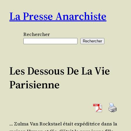
Aller
La Presse Anarchiste
au
contenu
Rechercher
Rechercher
Les Dessous De La Vie
Parisienne
… Zul­ma Van Rocks­tael était expé­di­trice dans la