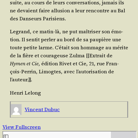
suite, au cours de leurs conver­sa­tions, jamais ils
ne devaient faire allu­sion a leur ren­contre au Bal
des Dan­seurs Parisiens.
Legrand, ce matin-là, ne put maî­tri­ser son émo­
tion. Il sen­tit per­ler au bord de sa pau­pière une
toute petite larme. C’é­tait son hom­mage au mérite
de la fière et cou­ra­geuse Zul­ma [[Extrait de
Hymen et Cie
, édi­tion Rivet et Cie, 21, rue Fran­
çois-Per­rin, Limogtes, avec l’au­to­ri­sa­tion de
l’auteur.]].
Hen­ri Lelong
Vincent Dubuc
View Fullscreen