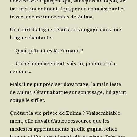
chez ce brave gar­çon, qui, sans plus de façon, s’é­
tait mis, incon­ti­nent, à pal­per en connais­seur les
fesses encore inno­centes de Zulma.
Un court dia­logue s’é­tait alors enga­gé dans une
langue chantante.
― Quoi qu’­tu tâtes là. Fernand ?
― Un bel empla­ce­ment, sais-tu, pour moi pla­
cer une…
Mais il ne put pré­ci­ser davan­tage, la main leste
de Zul­ma s’é­tant abat­tue sur son visage, lui ayant
cou­pé le sifflet.
Qu’é­tait la vie pri­vée de Zul­ma ? Vrai­sem­bla­ble­
ment, elle n’a­vait d’autre res­source que les
modestes appoin­te­ments qu’elle gagnait chez
Hymen et Cie, aus­si tenait-elle sa place. Très sim­