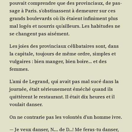
pou­vait com­prendre que des pro­vin­ciaux, de pas­
sage à Paris. s’obs­ti­nassent à demeu­rer sur ces
grands bou­le­vards où ils étaient infi­ni­ment plus
mal logés et nour­ris qu’ailleurs. Les habi­tudes ne
se changent pas aisément.
Les joies des pro­vin­ciaux céli­ba­taires sont, dans
la capi­tale, tou­jours de même ordre, simples et
vul­gaires : bien man­ger, bien boire… et des
femmes.
L’a­mi de Legrand, qui avait pas mal sucé dans la
jour­née, était sérieu­se­ment émé­ché quand ils
quit­tèrent le res­tau­rant. Il était dix heures et il
vou­lait danser.
On ne contra­rie pas les volon­tés d’un homme ivre.
― Je veux dan­ser, N.… de D…! Me feras-tu dan­ser,