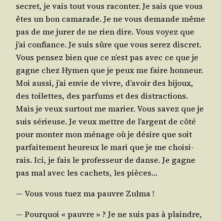
secret, je vais tout vous racon­ter. Je sais que vous
êtes un bon cama­rade. Je ne vous demande même
pas de me jurer de ne rien dire. Vous voyez que
j’ai confiance. Je suis sûre que vous serez dis­cret.
Vous pen­sez bien que ce n’est pas avec ce que je
gagne chez Hymen que je peux me faire hon­neur.
Moi aus­si, j’ai envie de vivre, d’a­voir des bijoux,
des toi­lettes, des par­fums et des dis­trac­tions.
Mais je veux sur­tout me marier. Vous savez que je
suis sérieuse. Je veux mettre de l’argent de côté
pour mon­ter mon ménage où je désire que soit
par­fai­te­ment heu­reux le mari que je me choi­si­
rais. Ici, je fais le pro­fes­seur de danse. Je gagne
pas mal avec les cachets, les pièces…
― Vous vous tuez ma pauvre Zulma !
― Pour­quoi « pauvre » ? Je ne suis pas à plaindre,