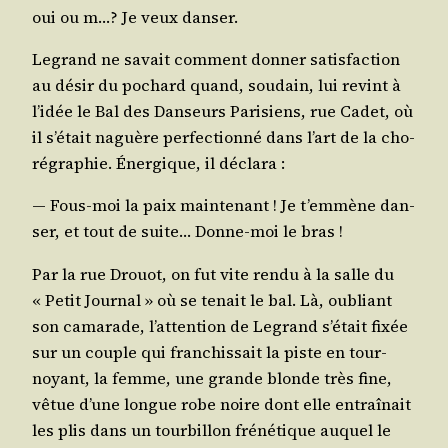
oui ou m…? Je veux danser.
Legrand ne savait com­ment don­ner satis­fac­tion
au désir du pochard quand, sou­dain, lui revint à
l’i­dée le Bal des Dan­seurs Pari­siens, rue Cadet, où
il s’é­tait naguère per­fec­tion­né dans l’art de la cho­
ré­gra­phie. Éner­gique, il déclara :
― Fous-moi la paix main­te­nant ! Je t’emmène dan­
ser, et tout de suite… Donne-moi le bras !
Par la rue Drouot, on fut vite ren­du à la salle du
« Petit Jour­nal » où se tenait le bal. Là, oubliant
son cama­rade, l’at­ten­tion de Legrand s’é­tait fixée
sur un couple qui fran­chis­sait la piste en tour­
noyant, la femme, une grande blonde très fine,
vêtue d’une longue robe noire dont elle entraî­nait
les plis dans un tour­billon fré­né­tique auquel le