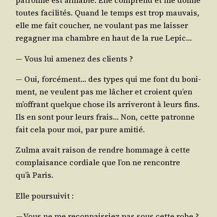
patronne est aimable. Elle com­prend et me donne
toutes faci­li­tés. Quand le temps est trop mau­vais,
elle me fait cou­cher, ne vou­lant pas me lais­ser
rega­gner ma chambre en haut de la rue Lepic…
― Vous lui ame­nez des clients ?
― Oui, for­cé­ment… des types qui me font du boni­
ment, ne veulent pas me lâcher et croient qu’en
m’of­frant quelque chose ils arri­ve­ront à leurs fins.
Ils en sont pour leurs frais… Non, cette patronne
fait cela pour moi, par pure amitié.
Zul­ma avait rai­son de rendre hom­mage à cette
com­plai­sance cor­diale que l’on ne ren­contre
qu’à Paris.
Elle poursuivit :
— Vous ne me recon­nais­siez pas sous cette robe ?