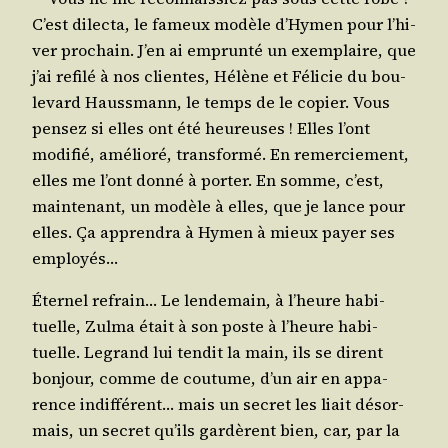
C’est dilec­ta, le fameux modèle d’Hy­men pour l’hi­
ver pro­chain. J’en ai emprun­té un exem­plaire, que
j’ai refi­lé à nos clientes, Hélène et Féli­cie du bou­
le­vard Hauss­mann, le temps de le copier. Vous
pen­sez si elles ont été heu­reuses ! Elles l’ont
modi­fié, amé­lio­ré, trans­for­mé. En remer­cie­ment,
elles me l’ont don­né à por­ter. En somme, c’est,
main­te­nant, un modèle à elles, que je lance pour
elles. Ça appren­dra à Hymen à mieux payer ses
employés…
Éter­nel refrain… Le len­de­main, à l’heure habi­
tuelle, Zul­ma était à son poste à l’heure habi­
tuelle. Legrand lui ten­dit la main, ils se dirent
bon­jour, comme de cou­tume, d’un air en appa­
rence indif­fé­rent… mais un secret les liait désor­
mais, un secret qu’ils gar­dèrent bien, car, par la