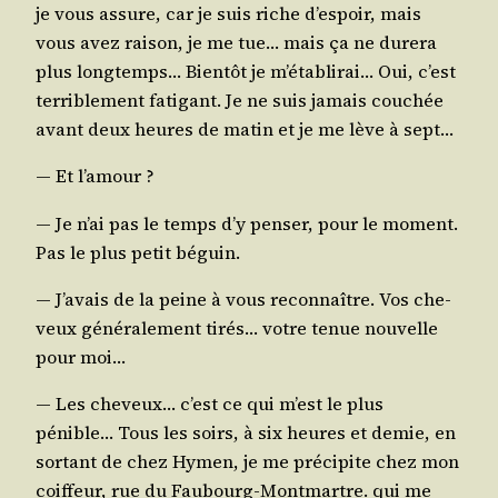
je vous assure, car je suis riche d’es­poir, mais
vous avez rai­son, je me tue… mais ça ne dure­ra
plus long­temps… Bien­tôt je m’é­ta­bli­rai… Oui, c’est
ter­ri­ble­ment fati­gant. Je ne suis jamais cou­chée
avant deux heures de matin et je me lève à sept…
― Et l’amour ?
― Je n’ai pas le temps d’y pen­ser, pour le moment.
Pas le plus petit béguin.
― J’a­vais de la peine à vous recon­naître. Vos che­
veux géné­ra­le­ment tirés… votre tenue nou­velle
pour moi…
― Les che­veux… c’est ce qui m’est le plus
pénible… Tous les soirs, à six heures et demie, en
sor­tant de chez Hymen, je me pré­ci­pite chez mon
coif­feur, rue du Fau­bourg-Mont­martre. qui me