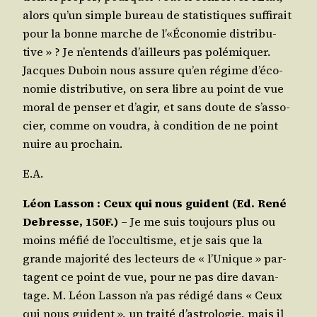
alors qu’un simple bureau de sta­tis­tiques suf­fi­rait
pour la bonne marche de l’«Économie dis­tri­bu­
tive » ? Je n’en­tends d’ailleurs pas polé­mi­quer.
Jacques Duboin nous assure qu’en régime d’é­co­
no­mie dis­tri­bu­tive, on sera libre au point de vue
moral de pen­ser et d’a­gir, et sans doute de s’as­so­
cier, comme on vou­dra, à condi­tion de ne point
nuire au prochain.
E.A.
Léon Las­son : Ceux qui nous guident (Ed. René
Debresse, 150F.)
– Je me suis tou­jours plus ou
moins méfié de l’oc­cul­tisme, et je sais que la
grande majo­ri­té des lec­teurs de « l’U­nique » par­
tagent ce point de vue, pour ne pas dire davan­
tage. M. Léon Las­son n’a pas rédi­gé dans « Ceux
qui nous guident », un trai­té d’as­tro­lo­gie, mais il