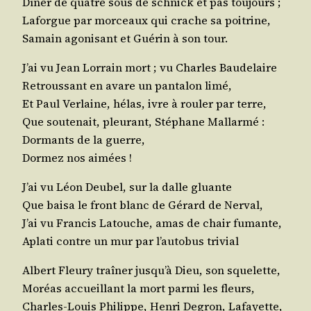
Dîner de quatre sous de schnick et pas toujours ;
Laforgue par mor­ceaux qui crache sa poitrine,
Samain ago­ni­sant et Gué­rin à son tour.
J’ai vu Jean Lor­rain mort ; vu Charles Baudelaire
Retrous­sant en avare un pan­ta­lon limé,
Et Paul Ver­laine, hélas, ivre à rou­ler par terre,
Que sou­te­nait, pleu­rant, Sté­phane Mallarmé :
Dor­mants de la guerre,
Dor­mez nos aimées !
J’ai vu Léon Deu­bel, sur la dalle gluante
Que bai­sa le front blanc de Gérard de Nerval,
J’ai vu Fran­cis Latouche, amas de chair fumante,
Apla­ti contre un mur par l’au­to­bus trivial
Albert Fleu­ry traî­ner jus­qu’à Dieu, son squelette,
Moréas accueillant la mort par­mi les fleurs,
Charles-Louis Phi­lippe, Hen­ri Degron, Lafayette,