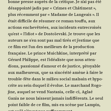
bonne presse auprès de la cri­tique. Je n’ai pas été
désap­poin­té jadis par « Crimes et Châ­ti­ment »,
plus récem­ment par « Madame de Lan­geais ». Il
était dif­fi­cile de résu­mer ce roman touf­fu, aux
actions enche­vê­trées, aux inci­dents entre­croi­sés
qu’est « l’I­diot » de Dos­toïevs­ki. Je trouve que les
auteurs ne s’en sont pas mal tirés et j’es­time que
ce film est l’un des meilleurs de la pro­duc­tion
fran­çaise. Le prince Mui­ch­kine, inter­pré­té par
Gérard Phi­lippe, est l’i­déa­liste que nous atten­
dions, pas­sion­né d’a­mour et de jus­tice, pitoyable
aux mal­heu­reux, que sa sin­cé­ri­té amène à faire le
trouble-fête dans le milieu social mal­sain et hypo­
crite au sein duquel il évo­lue. Le mar­chand Rogo­
jine, auquel se vend Nas­ta­sia, celle-ci, Aglaé
Gania ne nous laissent jamais indif­fé­rents. Le seul
point faible de ce film, mis en scène par Lam­pin,