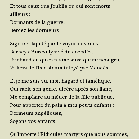
Et tous ceux que j’ou­blie ou qui sont morts
ailleurs :
Dor­mants de la guerre,
Ber­cez les dormeurs !
Signo­ret lapi­dé par le voyou des rues
Bar­bey d’Au­re­vil­ly risé du cocodès,
Rim­baud en qua­ran­taine ain­si qu’un incongru,
Vil­liers de l’Isle-Adam tutoyé par Mendès !
Et je me suis vu, moi, hagard et famélique,
Qui racle son génie, ulcère après son flanc,
Me com­plaire au métier de la fille publique,
Pour appor­ter du pain à mes petits enfants :
Dor­meurs angéliques,
Soyons vos enfants !
Qu’im­porte ! Ridi­cules mar­tyrs que nous sommes,