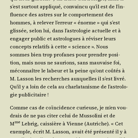
s’est sur­tout appli­qué, convain­cu qu’il est de l’in­
fluence des astres sur le com­por­te­ment des
hommes, à rele­ver l’er­reur « énorme » qui s’est
glis­sée, selon lui, dans l’as­tro­lo­gie actuelle et à
enga­ger public et astro­logues à révi­ser leurs
concepts rela­tifs à cette « science ». Nous
sommes bien trop pro­fanes pour prendre posi­
tion, mais nous ne sau­rions, sans mau­vaise foi,
mécon­naître le labeur et la peine qu’ont coû­tés à
M. Las­son les recherches aux­quelles il s’est livré.
Qu’il y a loin de cela au char­la­ta­nisme de l’as­tro­lo­
gie publicitaire !
Comme cas de coïn­ci­dence curieuse, je m’en vou­
drais de ne pas citer celui de Mus­so­li­ni et de
me
M
Lebrig, cais­sière à Vienne (Autriche). « Cet
exemple, écrit M. Las­son, avait été pré­sen­té il y à