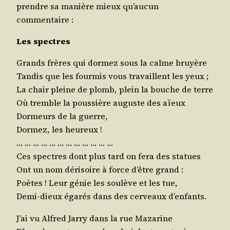
prendre sa manière mieux qu’au­cun
commentaire :
Les spectres
Grands frères qui dor­mez sous la calme bruyère
Tan­dis que les four­mis vous tra­vaillent les yeux ;
La chair pleine de plomb, plein la bouche de terre
Où tremble la pous­sière auguste des aïeux
Dor­meurs de la guerre,
Dor­mez, les heureux !
… … … … … … … … … … … …
Ces spectres dont plus tard on fera des statues
Ont un nom déri­soire à force d’être grand :
Poètes ! Leur génie les sou­lève et les tue,
Demi-dieux éga­rés dans des cer­veaux d’enfants.
J’ai vu Alfred Jar­ry dans la rue Mazarine