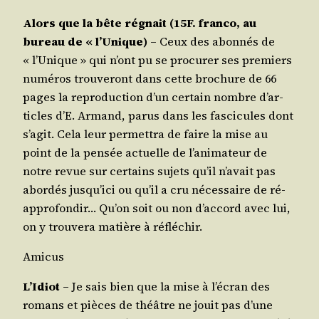
Alors que la bête régnait (15F. fran­co, au
bureau de « l’U­nique)
– Ceux des abon­nés de
« l’U­nique » qui n’ont pu se pro­cu­rer ses pre­miers
numé­ros trou­ve­ront dans cette bro­chure de 66
pages la repro­duc­tion d’un cer­tain nombre d’ar­
ticles d’E. Armand, parus dans les fas­ci­cules dont
s’a­git. Cela leur per­met­tra de faire la mise au
point de la pen­sée actuelle de l’a­ni­ma­teur de
notre revue sur cer­tains sujets qu’il n’a­vait pas
abor­dés jus­qu’i­ci ou qu’il a cru néces­saire de ré-
appro­fon­dir… Qu’on soit ou non d’ac­cord avec lui,
on y trou­ve­ra matière à réfléchir.
Ami­cus
L’I­diot
– Je sais bien que la mise à l’é­cran des
romans et pièces de théâtre ne jouit pas d’une