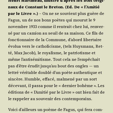
Hen­ri Mar­ti­neau, illus­tré d’a­près les bois ori­gi­
naux de Constant le Bre­ton. (Ed. De « l’A­mi­tié
par le Livre ».)
– On ne se sou­vient plus guère de
Fagus, un de nos bons poètes qui mou­rut le 9
novembre 1933 comme il ren­trait chez lui, ren­ver­
sé par un camion au seuil de sa mai­son. Ce fils de
fonc­tion­naire de la Com­mune, d’a­bord liber­taire
évo­lua vers le catho­li­cisme, (tels Huys­mans, Ret­
té, Max Jacob), le roya­lisme, le patrio­tisme et
même l’an­ti­sé­mi­tisme. Tout cela ne l’empêchait
pas d’être éru­dit jus­qu’au bout des ongles ― un
let­tré véri­table dou­blé d’un poète authen­tique et
sin­cère. Humble, effa­cé, mal­me­né par un sort
déce­vant, il pas­sa pour le « der­nier bohème ». Les
édi­tions de « l’A­mi­tié par le Livre » ont bien fait de
le rap­pe­ler au sou­ve­nir des contemporains.
Voi­ci d’ailleurs un poème de Fagus, qui fera com­