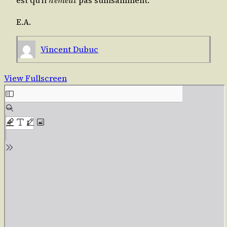
est qu’il
n’é­meut
pas suffisamment.
E.A.
Vincent Dubuc
View Fullscreen