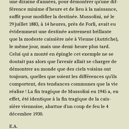
une dizaine d’an­nées, pour démon­trer qu’une dif­
fé­rence minime d’heure et de lieu à la nais­sance,
suf­fit pour modi­fier la des­ti­née. Mus­so­li­ni, né le
29 juillet 1883, à 14 heures, près de For­li, avait eu
évi­dem­ment une des­ti­née autre­ment brillante
que la modeste cais­sière née à Vienne (Autriche),
le même jour, mais une demi-heure plus tard.
Celui qui a mon­té en épingle cet exemple ne se
dou­tait pas alors que l’a­ve­nir allait se char­ger de
démon­trer au monde que des ciels voi­sins ont
tou­jours, quelles que soient les dif­fé­rences qu’ils
com­portent, des ten­dances com­munes que la vie
réa­lise ! La fin tra­gique de Mus­so­li­ni en 1945 a, en
effet, été iden­tique à la fin tra­gique de la cais­
sière vien­noise, abat­tue d’un coup de feu le 4
décembre 1930.
E.A.