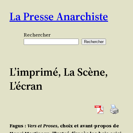
Aller
La Presse Anarchiste
au
contenu
Rechercher
Rechercher
L’imprimé, La Scène,
L’écran
Fagus :
Vers et Proses
, choix et avant-pro­pos de