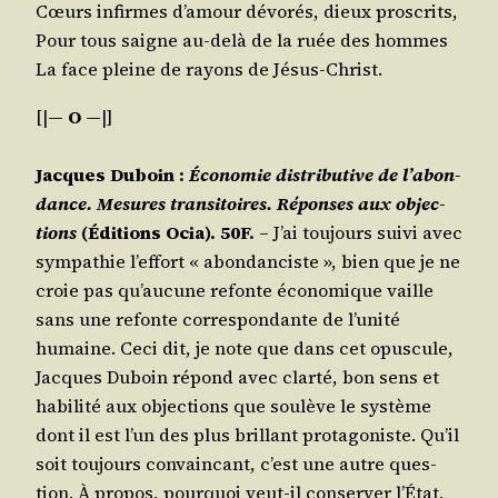
Cœurs infirmes d’a­mour dévo­rés, dieux proscrits,
Pour tous saigne au-delà de la ruée des hommes
La face pleine de rayons de Jésus-Christ.
[|
― O ―
|]
Jacques Duboin :
Éco­no­mie dis­tri­bu­tive de l’a­bon­
dance. Mesures tran­si­toires. Réponses aux objec­
tions
(Édi­tions Ocia). 50F.
– J’ai tou­jours sui­vi avec
sym­pa­thie l’ef­fort « abon­dan­ciste », bien que je ne
croie pas qu’au­cune refonte éco­no­mique vaille
sans une refonte cor­res­pon­dante de l’u­ni­té
humaine. Ceci dit, je note que dans cet opus­cule,
Jacques Duboin répond avec clar­té, bon sens et
habi­li­té aux objec­tions que sou­lève le sys­tème
dont il est l’un des plus brillant pro­ta­go­niste. Qu’il
soit tou­jours convain­cant, c’est une autre ques­
tion. À pro­pos, pour­quoi veut-il conser­ver l’É­tat,