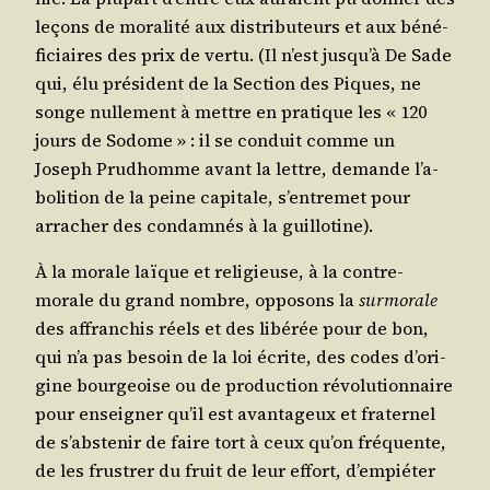
leçons de mora­li­té aux dis­tri­bu­teurs et aux béné­
fi­ciaires des prix de ver­tu. (Il n’est jus­qu’à De Sade
qui, élu pré­sident de la Sec­tion des Piques, ne
songe nul­le­ment à mettre en pra­tique les « 120
jours de Sodome » : il se conduit comme un
Joseph Prud­homme avant la lettre, demande l’a­
bo­li­tion de la peine capi­tale, s’en­tre­met pour
arra­cher des condam­nés à la guillotine).
À la morale laïque et reli­gieuse, à la contre-
morale du grand nombre, oppo­sons la
sur­mo­rale
des affran­chis réels et des libé­rée pour de bon,
qui n’a pas besoin de la loi écrite, des codes d’o­ri­
gine bour­geoise ou de pro­duc­tion révo­lu­tion­naire
pour ensei­gner qu’il est avan­ta­geux et fra­ter­nel
de s’abs­te­nir de faire tort à ceux qu’on fré­quente,
de les frus­trer du fruit de leur effort, d’empiéter