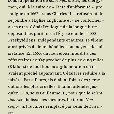
sous l’ap­pel­la­tion de
non-confor­mistes
, les cler­gy­
men, qui, à la suite de « l’acte d’u­ni­for­mi­té », pro­
mul­gué en 1662 — sous Charles II ― refu­sèrent de
se joindre à l’Église angli­cane et « se confor­mer »
à ses rites. C’é­tait l’é­pi­logue de la longue lutte
oppo­sant les puri­tains à l’É­glise éta­blie. 2.000
Pres­by­té­riens, Indé­pen­dants et autres, se virent
ain­si pri­vés de leurs béné­fices ou moyens de sub­
sis­tance. En 1665, un nou­vel
Act
inter­dit à ces
réfrac­taires de s’ap­pro­cher de plus de cinq miles
(8 kilom.) de tout lieu ou agglo­mé­ra­tion où ils
avaient prê­ché aupa­ra­vant. C’é­tait les réduire à la
misère. Par ailleurs, ils étaient l’ob­jet des per­sé­
cu­tions les plus cruelles. Il fal­lut attendre jus­
qu’en 1718, sous Guillaume III, pour que le
Tole­ra­
tion Act
abo­lisse ces mesures. Le terme
Non
confor­mist
fut alors rem­pla­cé par celui de
Dis­sen­
ter
.