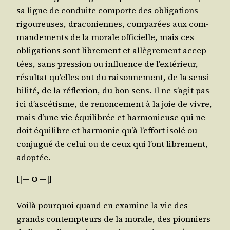
sa ligne de conduite com­porte des obli­ga­tions
rigou­reuses, dra­co­niennes, com­pa­rées aux com­
man­de­ments de la morale offi­cielle, mais ces
obli­ga­tions sont libre­ment et allè­gre­ment accep­
tées, sans pres­sion ou influence de l’ex­té­rieur,
résul­tat qu’elles ont du rai­son­ne­ment, de la sen­si­
bi­li­té, de la réflexion, du bon sens. Il ne s’a­git pas
ici d’as­cé­tisme, de renon­ce­ment à la joie de vivre,
mais d’une vie équi­li­brée et har­mo­nieuse qui ne
doit équi­libre et har­mo­nie qu’à l’ef­fort iso­lé ou
conju­gué de celui ou de ceux qui l’ont libre­ment,
adoptée.
[|
― O ―
|]
Voi­là pour­quoi quand en exa­mine la vie des
grands contemp­teurs de la morale, des pion­niers