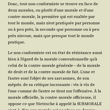
Donc, tout non confor­miste se trouve en face de
deux morales, ou plu­tôt d’une morale et d’une
contre-morale, la pre­mière qui est exal­tée par
tout le monde, mais n’est pra­ti­quée par per­sonne
ou à peu près, la seconde que per­sonne ou à peu
près n’a­voue, mais que presque tout le monde
pratique.
Le non confor­miste est en état de résis­tance aus­si
bien à l’é­gard de la morale conven­tion­nelle qu’à
celui de la contre-morale géné­rale — de la morale
de droit et de la contre-morale de fait. L’une et
l’autre sont l’ob­jet de ses sar­casmes, de son
mépris. de sa cri­tique inces­sante : vis-à-vis de
l’une comme de l’autre se tient sur l’of­fen­sive. À la
morale offi­cielle, la contre-morale offi­cieuse, il
oppose ce que Nietzsche à appe­lé la SURMORALE
c’est-à-dire une morale qui se place au-des­sus