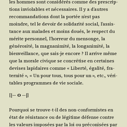
les hommes sont consi­dé­rés comme des pres­crip­
tions invio­lables et néces­saires. Il y a d’autres
recom­man­da­tions dont la por­tée n’est pas
moindre, tel le devoir de soli­da­ri­té social, l’as­sis­
tance aux malades et moins doués, le res­pect du
mérite per­son­nel, l’hor­reur du men­songe, la
géné­ro­si­té, la magna­ni­mi­té, la lon­ga­ni­mi­té, la
bien­veillance, que sais-je encore ? Il arrive même
que la morale civique se concré­tise en cer­taines
devises lapi­daires comme « Liber­té, éga­li­té, fra­
ter­ni­té », « Un pour tous, tous pour un », etc., véri­
tables pro­grammes de vie sociale.
[|
― O ―
|]
Pour­quoi se trouve-t-il des non-confor­mistes en
état de résis­tance ou de légi­time défense contre
les valeurs impo­sées par la loi ou pré­co­ni­sées par