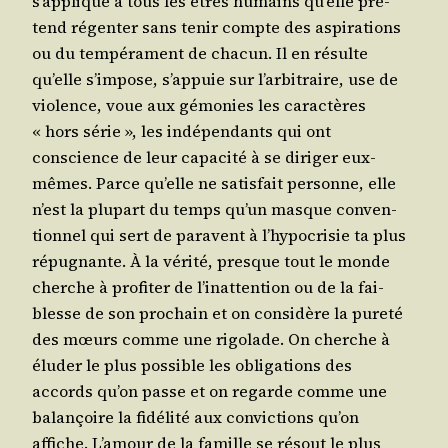
s’ap­plique à tous les êtres humains qu’elle pré­
tend régen­ter sans tenir compte des aspi­ra­tions
ou du tem­pé­ra­ment de cha­cun. Il en résulte
qu’elle s’im­pose, s’ap­puie sur l’ar­bi­traire, use de
vio­lence, voue aux gémo­nies les carac­tères
« hors série », les indé­pen­dants qui ont
conscience de leur capa­ci­té à se diri­ger eux-
mêmes. Parce qu’elle ne satis­fait per­sonne, elle
n’est la plu­part du temps qu’un masque conven­
tion­nel qui sert de paravent à l’hy­po­cri­sie ta plus
répu­gnante. À la véri­té, presque tout le monde
cherche à pro­fi­ter de l’i­nat­ten­tion ou de la fai­
blesse de son pro­chain et on consi­dère la pure­té
des mœurs comme une rigo­lade. On cherche à
élu­der le plus pos­sible les obli­ga­tions des
accords qu’on passe et on regarde comme une
balan­çoire la fidé­li­té aux convic­tions qu’on
affiche. L’a­mour de la famille se résout le plus