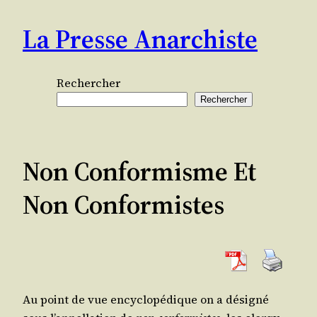
Aller
La Presse Anarchiste
au
contenu
Rechercher
Rechercher
Non Conformisme Et
Non Conformistes
Au point de vue ency­clo­pé­dique on a dési­gné