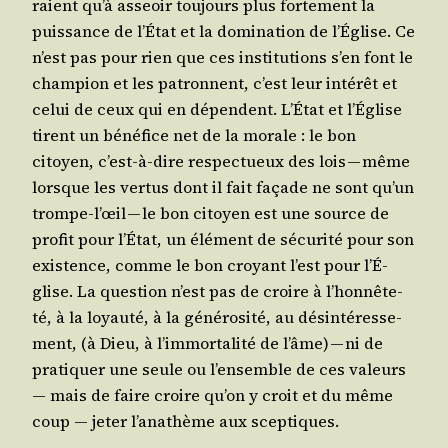
raient qu’à asseoir tou­jours plus for­te­ment la
puis­sance de l’É­tat et la domi­na­tion de l’É­glise. Ce
n’est pas pour rien que ces ins­ti­tu­tions s’en font le
cham­pion et les patronnent, c’est leur inté­rêt et
celui de ceux qui en dépendent. L’É­tat et l’É­glise
tirent un béné­fice net de la morale : le bon
citoyen, c’est-à-dire res­pec­tueux des lois — même
lorsque les ver­tus dont il fait façade ne sont qu’un
trompe‑l’œil — le bon citoyen est une source de
pro­fit pour l’É­tat, un élé­ment de sécu­ri­té pour son
exis­tence, comme le bon croyant l’est pour l’É­
glise. La ques­tion n’est pas de croire à l’hon­nê­te­
té, à la loyau­té, à la géné­ro­si­té, au dés­in­té­res­se­
ment, (à Dieu, à l’im­mor­ta­li­té de l’âme) — ni de
pra­ti­quer une seule ou l’en­semble de ces valeurs
― mais de faire croire qu’on y croit et du même
coup ― jeter l’a­na­thème aux sceptiques.