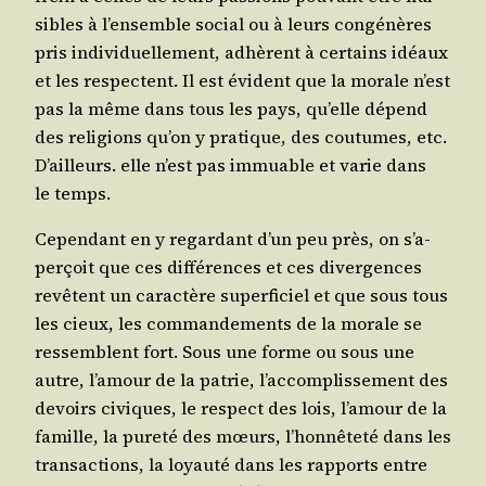
sibles à l’en­semble social ou à leurs congé­nères
pris indi­vi­duel­le­ment, adhèrent à cer­tains idéaux
et les res­pectent. Il est évident que la morale n’est
pas la même dans tous les pays, qu’elle dépend
des reli­gions qu’on y pra­tique, des cou­tumes, etc.
D’ailleurs. elle n’est pas immuable et varie dans
le temps.
Cepen­dant en y regar­dant d’un peu près, on s’a­
per­çoit que ces dif­fé­rences et ces diver­gences
revêtent un carac­tère super­fi­ciel et que sous tous
les cieux, les com­man­de­ments de la morale se
res­semblent fort. Sous une forme ou sous une
autre, l’a­mour de la patrie, l’ac­com­plis­se­ment des
devoirs civiques, le res­pect des lois, l’a­mour de la
famille, la pure­té des mœurs, l’hon­nê­te­té dans les
tran­sac­tions, la loyau­té dans les rap­ports entre