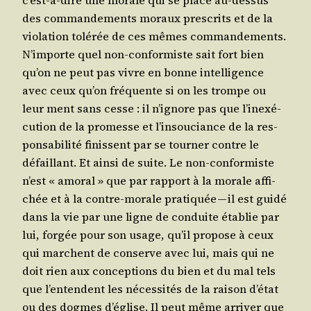
des com­man­de­ments moraux pres­crits et de la
vio­la­tion tolé­rée de ces mêmes com­man­de­ments.
N’im­porte quel non-confor­miste sait fort bien
qu’on ne peut pas vivre en bonne intel­li­gence
avec ceux qu’on fré­quente si on les trompe ou
leur ment sans cesse : il n’i­gnore pas que l’i­nexé­
cu­tion de la pro­messe et l’in­sou­ciance de la res­
pon­sa­bi­li­té finissent par se tour­ner contre le
défaillant. Et ain­si de suite. Le non-confor­miste
n’est « amo­ral » que par rap­port à la morale affi­
chée et à la contre-morale pra­ti­quée — il est gui­dé
dans la vie par une ligne de conduite éta­blie par
lui, for­gée pour son usage, qu’il pro­pose à ceux
qui marchent de conserve avec lui, mais qui ne
doit rien aux concep­tions du bien et du mal tels
que l’en­tendent les néces­si­tés de la rai­son d’é­tat
ou des dogmes d’é­glise. Il peut même arri­ver que