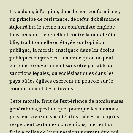
Il y a donc, à l’o­ri­gine, dans le non-confor­misme,
un prin­cipe de résis­tance, de refus d’o­béis­sance.
Aujourd’­hui le terme non-confor­miste englobe
tous ceux qui se rebellent contre la morale éta­
blie, tra­di­tion­nelle ou étayée sur l’o­pi­nion
publique, la morale ensei­gnée dans les écoles
publiques ou pri­vées, la morale qu’on ne peut
enfreindre ouver­te­ment sans être pas­sible des
sanc­tions légales, ou ecclé­sias­tiques dans les
pays où les églises exercent un pou­voir sur le
com­por­te­ment des citoyens.
Cette morale, fruit de l’ex­pé­rience de nom­breuses
géné­ra­tions, pos­tule que, pour que les hommes
puissent vivre en socié­té, il est néces­saire qu’ils
res­pectent cer­taines conven­tions, mettent un
frein à celles de leurs pas­sions pou­vant être nui­