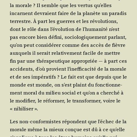
la morale ? Il semble que les ver­tus qu’elles
incarnent devraient faire de la pla­nète un para­dis
ter­restre. À part les guerres et les révo­lu­tions,
dont le rôle dans l’é­vo­lu­tion de l’hu­ma­ni­té n’est
pas encore bien défi­ni, socio­lo­gi­que­ment par­lant,
qu’on peut consi­dé­rer comme des accès de fièvre
aux­quels il serait rela­ti­ve­ment facile de mettre
fin par une thé­ra­peu­tique appro­priée ― à part ces
acci­dents, d’où pro­vient l’i­nef­fi­ca­ci­té de la morale
et de ses impé­ra­tifs ? Le fait est que depuis que le
monde est monde, on s’est plaint du fonc­tion­ne­
ment moral du milieu social et qu’on a cher­ché à
le modi­fier, le réfor­mer, le trans­for­mer, voire le
« nihiliser ».
Les non-confor­mistes répondent que l’é­chec de la
morale même la mieux conçue est dû à ce qu’elle