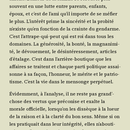
sou­vent en une lutte entre parents, enfants,
époux, et c’est de l’a­mi qu’il importe de se méfier
le plus. L’in­té­rêt prime la sin­cé­ri­té et la pro­bi­té
n’existe qu’en fonc­tion de la crainte du gen­darme.
C’est l’at­trape-qui-peut qui est roi dans tous les
domaines. La géné­ro­si­té, la bon­té, la magna­ni­mi­
té, le dévoue­ment, le dés­in­té­res­se­ment, articles
d’é­ta­lage. C’est dans l’ar­rière-bou­tique que les
affaires se traitent et chaque par­ti poli­tique assai­
sonne à sa façon, l’hon­neur, le mérite et le patrio­
tisme. C’est la vie dans le men­songe perpétuel.
Évi­dem­ment, à l’a­na­lyse, il ne reste pas grand’­
chose des ver­tus que pré­co­nise et exalte la
morale offi­cielle, lors­qu’on les dis­sèque à la lueur
de la rai­son et à la clar­té du bon sens. Même si on
les pra­ti­quait dans leur inté­gri­té, elles n’a­bou­ti­