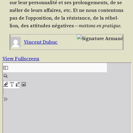
sur leur per­son­na­li­té et ses pro­lon­ge­ments, de se
mêler de leurs affaires, etc. Et ne nous conten­tons
pas de l’op­po­si­tion, de la résis­tance, de la rébel­
lion, des atti­tudes néga­tives —
met­tons en pra­tique
.
Vincent Dubuc
View Fullscreen