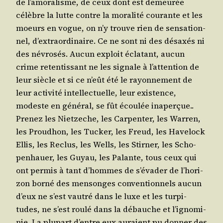
de l’a­mo­ra­lisme, de ceux dont est demeu­rée
célèbre la lutte contre la mora­li­té cou­rante et les
moeurs en vogue, on n’y trouve rien de sen­sa­tion­
nel, d’ex­tra­or­di­naire. Ce ne sont ni des désaxés ni
des névro­sés. Aucun exploit écla­tant, aucun
crime reten­tis­sant ne les signale à l’at­ten­tion de
leur siècle et si ce n’eût été le rayon­ne­ment de
leur acti­vi­té intel­lec­tuelle, leur exis­tence,
modeste en géné­ral, se fût écou­lée inaper­çue..
Pre­nez les Niet­zeche, les Car­pen­ter, les War­ren,
les Prou­dhon, les Tucker, les Freud, les Have­lock
Ellis, les Reclus, les Wells, les Stir­ner, les Scho­
pen­hauer, les Guyau, les Palante, tous ceux qui
ont per­mis à tant d’hommes de s’é­va­der de l’ho­ri­
zon bor­né des men­songes conven­tion­nels aucun
d’eux ne s’est vau­tré dans le luxe et les tur­pi­
tudes, ne s’est rou­lé dans la débauche et l’i­gno­mi­
nie. La plu­part d’entre eux auraient pu don­ner des