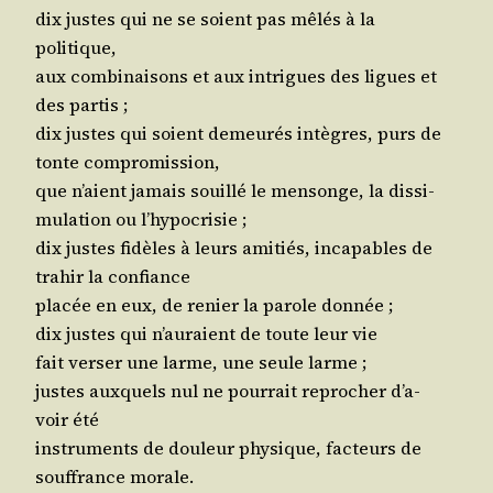
dix justes qui ne se soient pas mêlés à la
politique,
aux com­bi­nai­sons et aux intrigues des ligues et
des partis ;
dix justes qui soient demeu­rés intègres, purs de
tonte compromission,
que n’aient jamais souillé le men­songe, la dis­si­
mu­la­tion ou l’hypocrisie ;
dix justes fidèles à leurs ami­tiés, inca­pables de
tra­hir la confiance
pla­cée en eux, de renier la parole donnée ;
dix justes qui n’au­raient de toute leur vie
fait ver­ser une larme, une seule larme ;
justes aux­quels nul ne pour­rait repro­cher d’a­
voir été
ins­tru­ments de dou­leur phy­sique, fac­teurs de
souf­france morale.