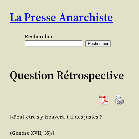
Aller
La Presse Anarchiste
au
contenu
Rechercher
Rechercher
Question Rétrospective
[/Peut-être s’y trou­ve­ra-t-il des justes ?
(Genèse XVII, 35)/]