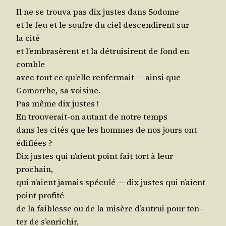
Il ne se trou­va pas dix justes dans Sodome
et le feu et le soufre du ciel des­cen­dirent sur
la cité
et l’embrasèrent et la détrui­sirent de fond en
comble
avec tout ce qu’elle ren­fer­mait ― ain­si que
Gomorrhe, sa voisine.
Pas même dix justes !
En trou­ve­rait-on autant de notre temps
dans les cités que les hommes de nos jours ont
édifiées ?
Dix justes qui n’aient point fait tort à leur
prochain,
qui n’aient jamais spé­cu­lé ― dix justes qui n’aient
point profité
de la fai­blesse ou de la misère d’au­trui pour ten­
ter de s’enrichir,