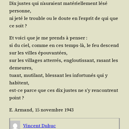
Dix justes qui n’au­raient maté­riel­le­ment lésé
personne,
ni jeté le trouble ou le doute en l’es­prit de qui que
ce soit ?
Et voi­ci que je me prends à penser :
si du ciel, comme en ces temps-là, le feu des­cend
sur les villes épouvantées,
sur les vil­lages atter­rés, englou­tis­sant, rasant les
demeures,
tuant, muti­lant, bles­sant les infor­tu­nés qui y
habitent,
est-ce parce que ces dix justes ne s’y ren­contrent
point ?
E. Armand, 15 novembre 1943
Vincent Dubuc