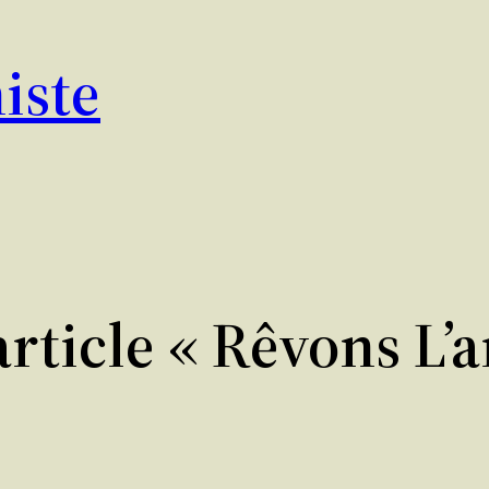
iste
article « Rêvons L’