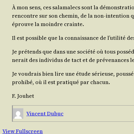
À mon sens, ces sala­ma­lecs sont la démons­tra­tio
ren­contre sur son che­min, de la non-inten­tion q
éprouve la moindre crainte.
Il est pos­sible que la connais­sance de l’u­ti­li­té
Je pré­tends que dans une socié­té où tous pos­sé­d
ne­rait des indi­vi­dus de tact et de pré­ve­nances 
Je vou­drais bien lire une étude sérieuse, pous­sée,
pro­hi­bé, où il est pra­ti­qué par chacun.
F. Jouhet
Vincent Dubuc
View Fullscreen