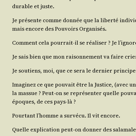
durable et juste.
Je pré­sente comme don­née que la liber­té indi­vi­d
mais encore des Pou­voirs Organisés.
Com­ment cela pour­rait-il se réa­li­ser ? Je l’igno
Je sais bien que mon rai­son­ne­ment va faire crier
Je sou­tiens, moi, que ce sera le der­nier prin­ci
Ima­gi­nez ce que pou­vait être la Jus­tice, (avec 
la mas­sue ? Peut-on se repré­sen­ter quelle pou­v
époques, de ces pays-là ?
Pour­tant l’homme a sur­vé­cu. Il vit encore.
Quelle expli­ca­tion peut-on don­ner des sala­ma­le