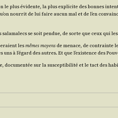
n le plus évi­dente, la plus expli­cite des bonnes inten
u’on nour­rit de lui faire aucun mal et de l’en convainc
 des sala­ma­lecs se soit pen­due, de sorte que ceux qui l
e­raient les
mêmes moyens
de menace, de contrainte les 
les uns à l’é­gard des autres. Et que l’exis­tence des Pou­
 docu­men­tée sur la sus­cep­ti­bi­li­té et le tact des ha