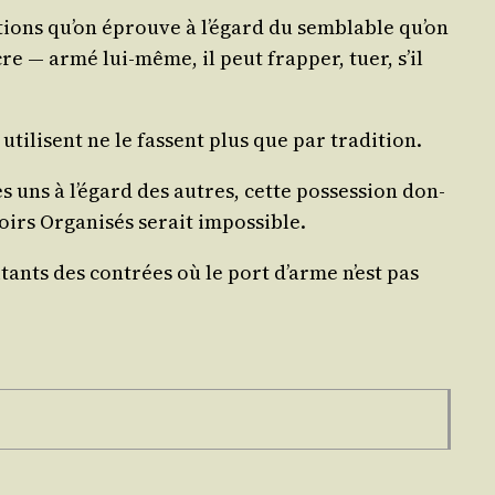
­tions qu’on éprouve à l’é­gard du sem­blable qu’on
re ― armé lui-même, il peut frap­per, tuer, s’il
es uti­lisent ne le fassent plus que par tradition.
uns à l’é­gard des autres, cette pos­ses­sion don­
voirs Orga­ni­sés serait impossible.
bi­tants des contrées où le port d’arme n’est pas