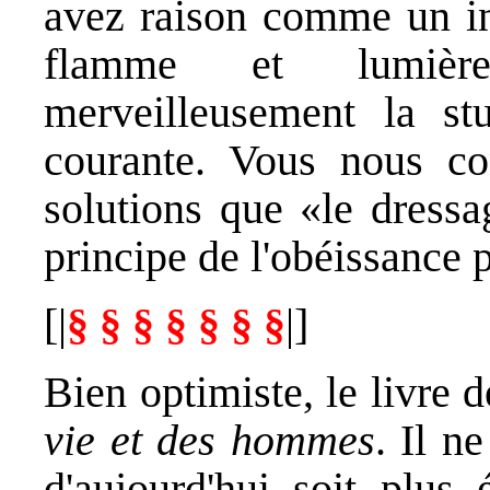
avez raison comme un in
flamme et lumièr
merveilleusement la st
courante. Vous nous con
solutions que «le dressa
principe de l'obéissance 
[|
§ § § § § § §
|]
Bien optimiste, le livre 
vie et des hommes
. Il n
d'aujourd'hui soit plus 