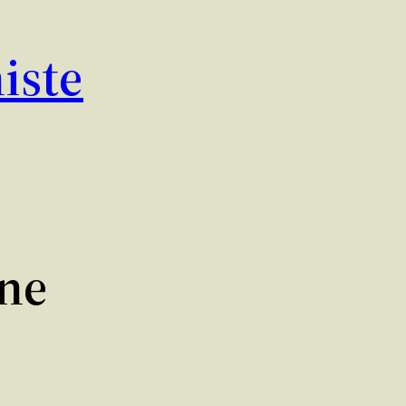
iste
ne