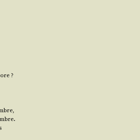
ore ?
ombre,
 ombre.
s