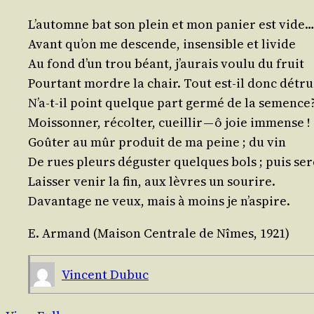
L’au­tomne bat son plein et mon panier est vide
Avant qu’on me des­cende, insen­sible et livide
Au fond d’un trou béant, j’au­rais vou­lu du fruit
Pour­tant mordre la chair. Tout est-il donc détrui
N’a-t-il point quelque part ger­mé de la semence
Mois­son­ner, récol­ter, cueillir — ô joie immense !
Goû­ter au mûr pro­duit de ma peine ; du vin
De rues pleurs dégus­ter quelques bols ; puis se
Lais­ser venir la fin, aux lèvres un sourire.
Davan­tage ne veux, mais à moins je n’aspire.
E. Armand (Mai­son Cen­trale de Nîmes, 1921)
Vincent Dubuc