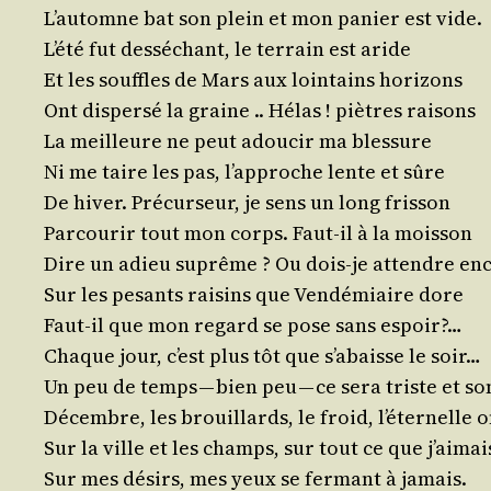
L’au­tomne bat son plein et mon panier est vide.
L’é­té fut des­sé­chant, le ter­rain est aride
Et les souffles de Mars aux loin­tains horizons
Ont dis­per­sé la graine .. Hélas ! piètres raisons
La meilleure ne peut adou­cir ma blessure
Ni me taire les pas, l’ap­proche lente et sûre
De hiver. Pré­cur­seur, je sens un long frisson
Par­cou­rir tout mon corps. Faut-il à la moisson
Dire un adieu suprême ? Ou dois-je attendre enc
Sur les pesants rai­sins que Ven­dé­miaire dore
Faut-il que mon regard se pose sans espoir?…
Chaque jour, c’est plus tôt que s’a­baisse le soir…
Un peu de temps — bien peu — ce sera triste et s
Décembre, les brouillards, le froid, l’é­ter­nelle
Sur la ville et les champs, sur tout ce que j’aimai
Sur mes dési­rs, mes yeux se fer­mant à jamais.