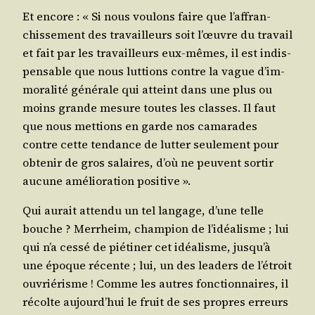
Et encore : « Si nous vou­lons faire que l’af­fran­
chis­se­ment des tra­vailleurs soit l’œuvre du tra­vail
et fait par les tra­vailleurs eux-mêmes, il est indis­
pen­sable que nous lut­tions contre la vague d’im­
mo­ra­li­té géné­rale qui atteint dans une plus ou
moins grande mesure toutes les classes. Il faut
que nous met­tions en garde nos cama­rades
contre cette ten­dance de lut­ter seule­ment pour
obte­nir de gros salaires, d’où ne peuvent sor­tir
aucune amé­lio­ra­tion positive ».
Qui aurait atten­du un tel lan­gage, d’une telle
bouche ? Mer­rheim, cham­pion de l’i­déa­lisme ; lui
qui n’a ces­sé de pié­ti­ner cet idéa­lisme, jus­qu’à
une époque récente ; lui, un des lea­ders de l’é­troit
ouvrié­risme ! Comme les autres fonc­tion­naires, il
récolte aujourd’­hui le fruit de ses propres erreurs