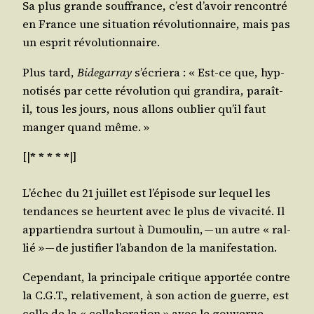
Sa plus grande souf­france, c’est d’a­voir ren­con­tré
en France une situa­tion révo­lu­tion­naire, mais pas
un esprit révolutionnaire.
Plus tard,
Bide­gar­ray
s’é­crie­ra : « Est-ce que, hyp­
no­ti­sés par cette révo­lu­tion qui gran­di­ra, paraît-
il, tous les jours, nous allons oublier qu’il faut
man­ger quand même. »
[|
* * * * *
|]
L’é­chec du 21 juillet est l’é­pi­sode sur lequel les
ten­dances se heurtent avec le plus de viva­ci­té. Il
appar­tien­dra sur­tout à Dumou­lin, — un autre « ral­
lié » — de jus­ti­fier l’a­ban­don de la manifestation.
Cepen­dant, la prin­ci­pale cri­tique appor­tée contre
la C.G.T., rela­ti­ve­ment, à son action de guerre, est
celle de la « col­la­bo­ra­tion » avec le gou­ver­ne­