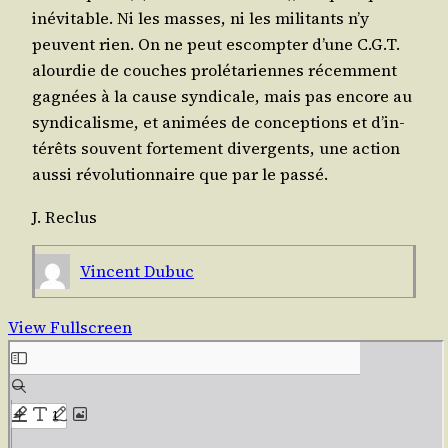
inévi­table. Ni les masses, ni les mili­tants n’y
peuvent rien. On ne peut escomp­ter d’une C.G.T.
alour­die de couches pro­lé­ta­riennes récem­ment
gagnées à la cause syn­di­cale, mais pas encore au
syn­di­ca­lisme, et ani­mées de concep­tions et d’in­
té­rêts sou­vent for­te­ment diver­gents, une action
aus­si révo­lu­tion­naire que par le passé.
J. Reclus
Vincent Dubuc
View Fullscreen