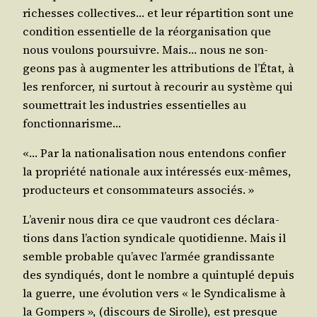
richesses col­lec­tives… et leur répar­ti­tion sont une
condi­tion essen­tielle de la réor­ga­ni­sa­tion que
nous vou­lons pour­suivre. Mais… nous ne son­
geons pas à aug­men­ter les attri­bu­tions de l’État, à
les ren­for­cer, ni sur­tout à recou­rir au sys­tème qui
sou­met­trait les indus­tries essen­tielles au
fonctionnarisme…
«… Par la natio­na­li­sa­tion nous enten­dons confier
la pro­prié­té natio­nale aux inté­res­sés eux-mêmes,
pro­duc­teurs et consom­ma­teurs associés. »
L’a­ve­nir nous dira ce que vau­dront ces décla­ra­
tions dans l’ac­tion syn­di­cale quo­ti­dienne. Mais il
semble pro­bable qu’a­vec l’ar­mée gran­dis­sante
des syn­di­qués, dont le nombre a quin­tu­plé depuis
la guerre, une évo­lu­tion vers « le Syn­di­ca­lisme à
la Gom­pers », (dis­cours de Sirolle), est presque