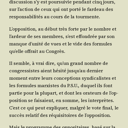
dis­cus­sion s’y est pour­sui­vie pen­dant cinq jours,
sur l’ac­tion de ceux qui ont por­té le far­deau des
res­pon­sa­bi­li­tés au cours de la tourmente.
L’op­po­si­tion, au début très forte par le nombre et
l’ar­deur de ses membres, s’est effon­drée par son
manque d’u­ni­té de vues et le vide des for­mules
qu’elle offrait au Congrès.
Il semble, à vrai dire, qu’un grand nombre de
congres­sistes aient hési­té jus­qu’au der­nier
moment entre leurs concep­tions syn­di­ca­listes et
les for­mules mar­xistes du P.S.U., duquel ils font
par­tie pour la plu­part, et dont les ora­teurs de l’op­
po­si­tion se fai­saient, en somme, les inter­prètes.
C’est ce qui peut expli­quer, mal­gré le vote final, le
suc­cès rela­tif des réqui­si­toires de l’opposition.
Mais le pro­gramme des oppo­si­taires, basé sur la