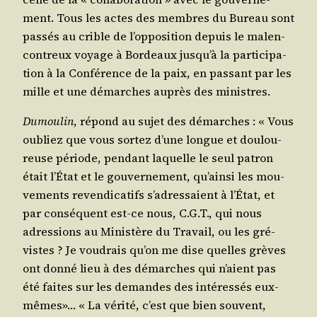
ment. Tous les actes des membres du Bureau sont
pas­sés au crible de l’op­po­si­tion depuis le mal­en­
con­treux voyage à Bor­deaux jus­qu’à la par­ti­ci­pa­
tion à la Confé­rence de la paix, en pas­sant par les
mille et une démarches auprès des ministres.
Dumou­lin
, répond au sujet des démarches : « Vous
oubliez que vous sor­tez d’une longue et dou­lou­
reuse période, pen­dant laquelle le seul patron
était l’État et le gou­ver­ne­ment, qu’ain­si les mou­
ve­ments reven­di­ca­tifs s’a­dres­saient à l’État, et
par consé­quent est-ce nous, C.G.T., qui nous
adres­sions au Minis­tère du Tra­vail, ou les gré­
vistes ? Je vou­drais qu’on me dise quelles grèves
ont don­né lieu à des démarches qui n’aient pas
été faites sur les demandes des inté­res­sés eux-
mêmes»… « La véri­té, c’est que bien sou­vent,