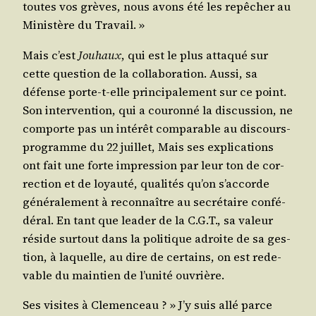
toutes vos grèves, nous avons été les repê­cher au
Minis­tère du Travail. »
Mais c’est
Jou­haux
, qui est le plus atta­qué sur
cette ques­tion de la col­la­bo­ra­tion. Aus­si, sa
défense porte-t-elle prin­ci­pa­le­ment sur ce point.
Son inter­ven­tion, qui a cou­ron­né la dis­cus­sion, ne
com­porte pas un inté­rêt com­pa­rable au dis­cours-
pro­gramme du 22 juillet, Mais ses expli­ca­tions
ont fait une forte impres­sion par leur ton de cor­
rec­tion et de loyau­té, qua­li­tés qu’on s’ac­corde
géné­ra­le­ment à recon­naître au secré­taire confé­
dé­ral. En tant que lea­der de la C.G.T., sa valeur
réside sur­tout dans la poli­tique adroite de sa ges­
tion, à laquelle, au dire de cer­tains, on est rede­
vable du main­tien de l’u­ni­té ouvrière.
Ses visites à Cle­men­ceau ? » J’y suis allé parce