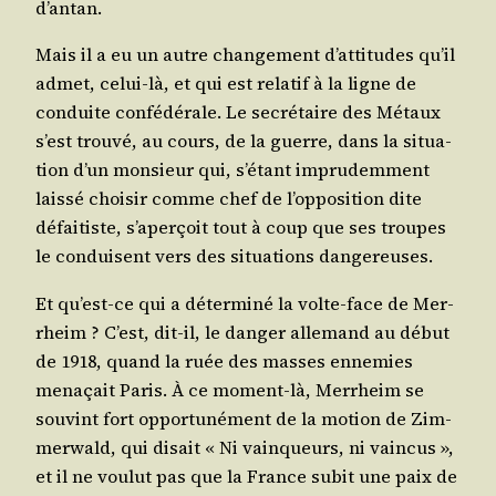
d’antan.
Mais il a eu un autre chan­ge­ment d’at­ti­tudes qu’il
admet, celui-là, et qui est rela­tif à la ligne de
conduite confé­dé­rale. Le secré­taire des Métaux
s’est trou­vé, au cours, de la guerre, dans la situa­
tion d’un mon­sieur qui, s’é­tant impru­dem­ment
lais­sé choi­sir comme chef de l’op­po­si­tion dite
défai­tiste, s’a­per­çoit tout à coup que ses troupes
le conduisent vers des situa­tions dangereuses.
Et qu’est-ce qui a déter­mi­né la volte-face de Mer­
rheim ? C’est, dit-il, le dan­ger alle­mand au début
de 1918, quand la ruée des masses enne­mies
mena­çait Paris. À ce moment-là, Mer­rheim se
sou­vint fort oppor­tu­né­ment de la motion de Zim­
mer­wald, qui disait « Ni vain­queurs, ni vain­cus »,
et il ne vou­lut pas que la France subit une paix de