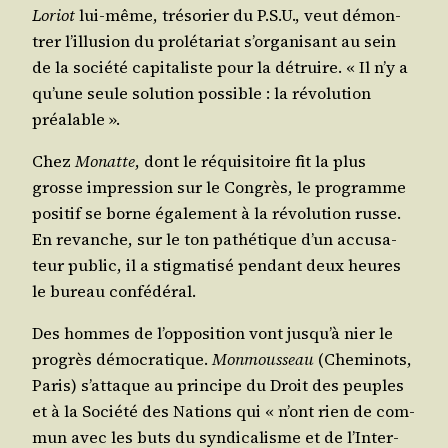
Loriot
lui-même, tré­so­rier du P.S.U., veut démon­
trer l’illu­sion du pro­lé­ta­riat s’or­ga­ni­sant au sein
de la socié­té capi­ta­liste pour la détruire. « Il n’y a
qu’une seule solu­tion pos­sible : la révo­lu­tion
préalable ».
Chez
Monatte
, dont le réqui­si­toire fit la plus
grosse impres­sion sur le Congrès, le pro­gramme
posi­tif se borne éga­le­ment à la révo­lu­tion russe.
En revanche, sur le ton pathé­tique d’un accu­sa­
teur public, il a stig­ma­ti­sé pen­dant deux heures
le bureau confédéral.
Des hommes de l’op­po­si­tion vont jus­qu’à nier le
pro­grès démo­cra­tique.
Mon­mous­seau
(Che­mi­nots,
Paris) s’at­taque au prin­cipe du Droit des peuples
et à la Socié­té des Nations qui « n’ont rien de com­
mun avec les buts du syn­di­ca­lisme et de l’In­ter­