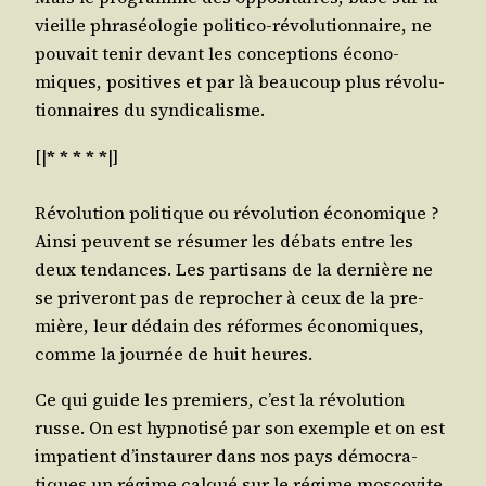
vieille phra­séo­lo­gie poli­ti­co-révo­lu­tion­naire, ne
pou­vait tenir devant les concep­tions éco­no­
miques, posi­tives et par là beau­coup plus révo­lu­
tion­naires du syndicalisme.
[|
* * * * *
|]
Révo­lu­tion poli­tique ou révo­lu­tion éco­no­mique ?
Ain­si peuvent se résu­mer les débats entre les
deux ten­dances. Les par­ti­sans de la der­nière ne
se pri­ve­ront pas de repro­cher à ceux de la pre­
mière, leur dédain des réformes éco­no­miques,
comme la jour­née de huit heures.
Ce qui guide les pre­miers, c’est la révo­lu­tion
russe. On est hyp­no­ti­sé par son exemple et on est
impa­tient d’ins­tau­rer dans nos pays démo­cra­
tiques un régime cal­qué sur le régime mos­co­vite,