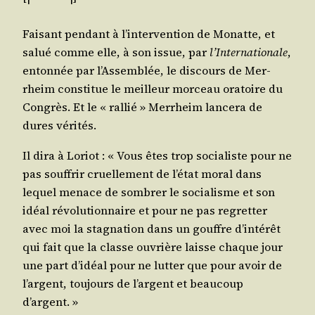
Fai­sant pen­dant à l’in­ter­ven­tion de Monatte, et
salué comme elle, à son issue, par
l’In­ter­na­tio­nale
,
enton­née par l’As­sem­blée, le dis­cours de Mer­
rheim consti­tue le meilleur mor­ceau ora­toire du
Congrès. Et le « ral­lié » Mer­rheim lan­ce­ra de
dures vérités.
Il dira à Loriot : « Vous êtes trop socia­liste pour ne
pas souf­frir cruel­le­ment de l’é­tat moral dans
lequel menace de som­brer le socia­lisme et son
idéal révo­lu­tion­naire et pour ne pas regret­ter
avec moi la stag­na­tion dans un gouffre d’in­té­rêt
qui fait que la classe ouvrière laisse chaque jour
une part d’i­déal pour ne lut­ter que pour avoir de
l’argent, tou­jours de l’argent et beau­coup
d’argent. »