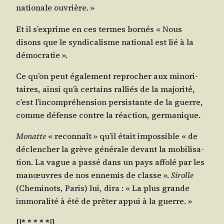
na­tio­nale ouvrière. »
Et il s’ex­prime en ces termes bor­nés « Nous
disons que le syn­di­ca­lisme natio­nal est lié à la
démocratie ».
Ce qu’on peut éga­le­ment repro­cher aux mino­ri­
taires, ain­si qu’à cer­tains ral­liés de la majo­ri­té,
c’est l’in­com­pré­hen­sion per­sis­tante de la guerre,
comme défense contre la réac­tion, germanique.
Monatte
« recon­naît » qu’il était impos­sible « de
déclen­cher la grève géné­rale devant la mobi­li­sa­
tion. La vague a pas­sé dans un pays affo­lé par les
manœuvres de nos enne­mis de classe ».
Sirolle
(Che­mi­nots, Paris) lui, dira : « La plus grande
immo­ra­li­té à été de prê­ter appui à la guerre. »
[|
* * * * *
|]