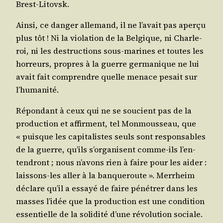
Brest-Litovsk.
Ain­si, ce dan­ger alle­mand, il ne l’a­vait pas aper­çu
plus tôt ! Ni la vio­la­tion de la Bel­gique, ni Char­le­
roi, ni les des­truc­tions sous-marines et toutes les
hor­reurs, propres à la guerre ger­ma­nique ne lui
avait fait com­prendre quelle menace pesait sur
l’humanité.
Répon­dant à ceux qui ne se sou­cient pas de la
pro­duc­tion et affirment, tel Mon­mous­seau, que
« puisque les capi­ta­listes seuls sont res­pon­sables
de la guerre, qu’ils s’or­ga­nisent comme-ils l’en­
ten­dront ; nous n’a­vons rien à faire pour les aider :
lais­sons-les aller à la ban­que­route ». Mer­rheim
déclare qu’il a essayé de faire péné­trer dans les
masses l’i­dée que la pro­duc­tion est une condi­tion
essen­tielle de la soli­di­té d’une révo­lu­tion sociale.