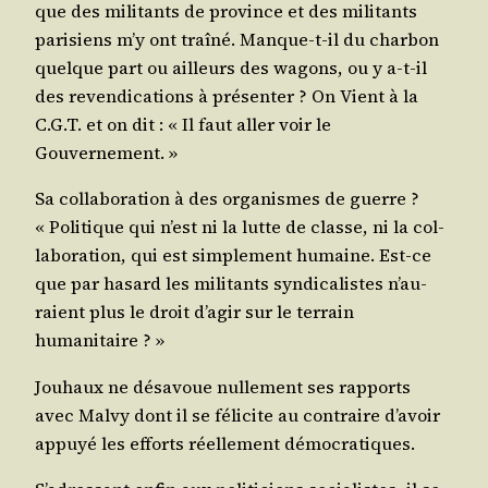
que des mili­tants de pro­vince et des mili­tants
pari­siens m’y ont traî­né. Manque-t-il du char­bon
quelque part ou ailleurs des wagons, ou y a‑t-il
des reven­di­ca­tions à pré­sen­ter ? On Vient à la
C.G.T. et on dit : « Il faut aller voir le
Gouvernement. »
Sa col­la­bo­ra­tion à des orga­nismes de guerre ?
« Poli­tique qui n’est ni la lutte de classe, ni la col­
la­bo­ra­tion, qui est sim­ple­ment humaine. Est-ce
que par hasard les mili­tants syn­di­ca­listes n’au­
raient plus le droit d’a­gir sur le ter­rain
humanitaire ? »
Jou­haux ne désa­voue nul­le­ment ses rap­ports
avec Mal­vy dont il se féli­cite au contraire d’a­voir
appuyé les efforts réel­le­ment démocratiques.