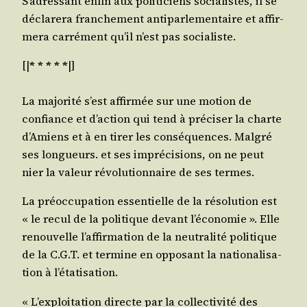
S’a­dres­sant enfin aux poli­ti­ciens socia­listes, il se
décla­re­ra fran­che­ment anti­par­le­men­taire et affir­
me­ra car­ré­ment qu’il n’est pas socialiste.
[|
* * * * *
|]
La majo­ri­té s’est affir­mée sur une motion de
confiance et d’ac­tion qui tend à pré­ci­ser la charte
d’A­miens et à en tirer les consé­quences. Mal­gré
ses lon­gueurs. et ses impré­ci­sions, on ne peut
nier la valeur révo­lu­tion­naire de ses termes.
La pré­oc­cu­pa­tion essen­tielle de la réso­lu­tion est
« le recul de la poli­tique devant l’é­co­no­mie ». Elle
renou­velle l’af­fir­ma­tion de la neu­tra­li­té poli­tique
de la C.G.T. et ter­mine en oppo­sant la natio­na­li­sa­
tion à l’étatisation.
« L’ex­ploi­ta­tion directe par la col­lec­ti­vi­té des