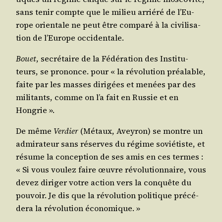
sans tenir compte que le milieu arrié­ré de l’Eu­
rope orien­tale ne peut être com­pa­ré à la civi­li­sa­
tion de l’Eu­rope occidentale.
Bouet
, secré­taire de la Fédé­ra­tion des Ins­ti­tu­
teurs, se pro­nonce. pour « la révo­lu­tion préa­lable,
faite par les masses diri­gées et menées par des
mili­tants, comme on l’a fait en Rus­sie et en
Hongrie ».
De même
Ver­dier
(Métaux, Avey­ron) se montre un
admi­ra­teur sans réserves du régime sovié­tiste, et
résume la concep­tion de ses amis en ces termes :
« Si vous vou­lez faire œuvre révo­lu­tion­naire, vous
devez diri­ger votre action vers la conquête du
pou­voir. Je dis que la révo­lu­tion poli­tique pré­cé­
de­ra la révo­lu­tion économique. »