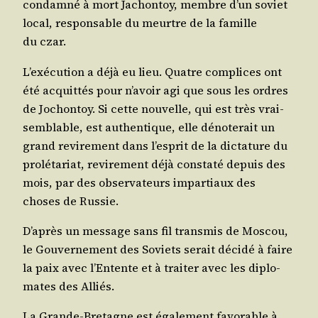
condam­né à mort Jachon­toy, membre d’un soviet
local, res­pon­sable du meurtre de la famille
du czar.
L’exé­cu­tion a déjà eu lieu. Quatre com­plices ont
été acquit­tés pour n’a­voir agi que sous les ordres
de Jochon­toy. Si cette nou­velle, qui est très vrai­
sem­blable, est authen­tique, elle déno­te­rait un
grand revi­re­ment dans l’es­prit de la dic­ta­ture du
pro­lé­ta­riat, revi­re­ment déjà consta­té depuis des
mois, par des obser­va­teurs impar­tiaux des
choses de Russie.
D’a­près un mes­sage sans fil trans­mis de Mos­cou,
le Gou­ver­ne­ment des Soviets serait déci­dé à faire
la paix avec l’En­tente et à trai­ter avec les diplo­
mates des Alliés.
La Grande-Bre­tagne est éga­le­ment favo­rable à