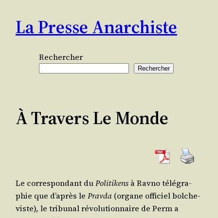
Aller
La Presse Anarchiste
au
contenu
Rechercher
Rechercher
À Travers Le Monde
Le cor­res­pon­dant du
Poli­ti­kens
à Rav­no télé­gra­
phie que d’a­près le
Prav­da
(organe offi­ciel bol­che­
viste), le tri­bu­nal révo­lu­tion­naire de Perm a