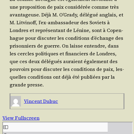
une pro­po­si­tion de paix consi­dé­rée comme très
avan­ta­geuse. Déjà M. O’Gra­dy, délé­gué anglais, et
M. Lit­vi­noff, l’ex-ambas­sa­deur des Soviets à
Londres et repré­sen­tant de Lénine, sont à Copen­
hague pour dis­cu­ter les condi­tions d’é­change des
pri­son­niers de guerre. On laisse entendre, dans
les cercles poli­tiques et finan­ciers de Londres,
que ces deux délé­gués auraient éga­le­ment des
pou­voirs pour dis­cu­ter les condi­tions de paix, les­
quelles condi­tions ont déjà été publiées par la
grande presse.
Vincent Dubuc
View Fullscreen