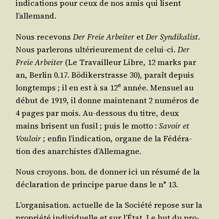
indi­ca­tions pour ceux de nos amis qui lisent
l’allemand.
Nous rece­vons
Der Freie Arbei­ter
et
Der Syn­di­ka­list
.
Nous par­le­rons ulté­rieu­re­ment de celui-ci.
Der
Freie Arbei­ter
(Le Tra­vailleur Libre, 12 marks par
an, Ber­lin 0.17. Bödi­kers­trasse 30), paraît depuis
e
long­temps ; il en est à sa 12
année. Men­suel au
début de 1919, il donne main­te­nant 2 numé­ros de
4 pages par mois. Au-des­sous du titre, deux
mains brisent un fusil ; puis le mot­to :
Savoir et
Vou­loir
; enfin l’in­di­ca­tion, organe de la Fédé­ra­
tion des anar­chistes d’Allemagne.
Nous croyons. bon. de don­ner ici un résu­mé de la
décla­ra­tion de prin­cipe parue dans le n° 13.
L’or­ga­ni­sa­tion. actuelle de la Socié­té repose sur la
pro­prié­té indi­vi­duelle et sur l’É­tat. Le but du pro­