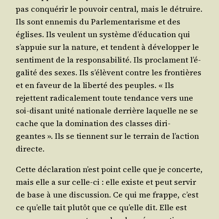
pas conqué­rir le pou­voir cen­tral, mais le détruire.
Ils sont enne­mis du Par­le­men­ta­risme et des
églises. Ils veulent un sys­tème d’é­du­ca­tion qui
s’ap­puie sur la nature, et tendent à déve­lop­per le
sen­ti­ment de la res­pon­sa­bi­li­té. Ils pro­clament l’é­
ga­li­té des sexes. Ils s’é­lèvent contre les fron­tières
et en faveur de la liber­té des peuples. « Ils
rejettent radi­ca­le­ment toute ten­dance vers une
soi-disant uni­té natio­nale der­rière laquelle ne se
cache que la domi­na­tion des classes diri­
geantes ». Ils se tiennent sur le ter­rain de l’ac­tion
directe.
Cette décla­ra­tion n’est point celle que je concerte,
mais elle a sur celle-ci : elle existe et peut ser­vir
de base à une dis­cus­sion. Ce qui me frappe, c’est
ce qu’elle tait plu­tôt que ce qu’elle dit. Elle est