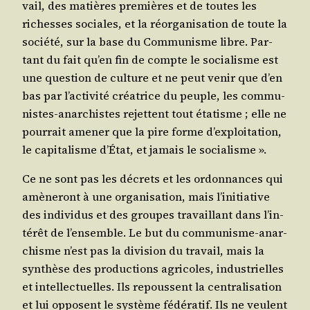
vail, des matières pre­mières et de toutes les
richesses sociales, et la réor­ga­ni­sa­tion de toute la
socié­té, sur la base du Com­mu­nisme libre. Par­
tant du fait qu’en fin de compte le socia­lisme est
une ques­tion de culture et ne peut venir que d’en
bas par l’ac­ti­vi­té créa­trice du peuple, les com­mu­
nistes-anar­chistes rejettent tout éta­tisme ; elle ne
pour­rait ame­ner que la pire forme d’ex­ploi­ta­tion,
le capi­ta­lisme d’É­tat, et jamais le socialisme ».
Ce ne sont pas les décrets et les ordon­nances qui
amè­ne­ront à une orga­ni­sa­tion, mais l’i­ni­tia­tive
des indi­vi­dus et des groupes tra­vaillant dans l’in­
té­rêt de l’en­semble. Le but du com­mu­nisme-anar­
chisme n’est pas la divi­sion du tra­vail, mais la
syn­thèse des pro­duc­tions agri­coles, indus­trielles
et intel­lec­tuelles. Ils repoussent la cen­tra­li­sa­tion
et lui opposent le sys­tème fédé­ra­tif. Ils ne veulent