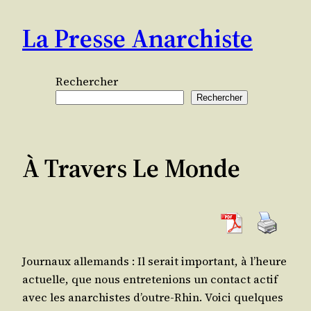
Aller
La Presse Anarchiste
au
contenu
Rechercher
Rechercher
À Travers Le Monde
Jour­naux alle­mands : Il serait impor­tant, à l’heure
actuelle, que nous entre­te­nions un contact actif
avec les anar­chistes d’outre-Rhin. Voi­ci quelques