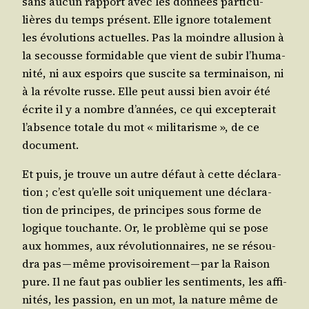
sans aucun rap­port avec les don­nées par­ti­cu­
lières du temps pré­sent. Elle ignore tota­le­ment
les évo­lu­tions actuelles. Pas la moindre allu­sion à
la secousse for­mi­dable que vient de subir l’hu­ma­
ni­té, ni aux espoirs que sus­cite sa ter­mi­nai­son, ni
à la révolte russe. Elle peut aus­si bien avoir été
écrite il y a nombre d’an­nées, ce qui excep­te­rait
l’ab­sence totale du mot « mili­ta­risme », de ce
document.
Et puis, je trouve un autre défaut à cette décla­ra­
tion ; c’est qu’elle soit uni­que­ment une décla­ra­
tion de prin­cipes, de prin­cipes sous forme de
logique tou­chante. Or, le pro­blème qui se pose
aux hommes, aux révo­lu­tion­naires, ne se résou­
dra pas — même pro­vi­soi­re­ment — par la Rai­son
pure. Il ne faut pas oublier les sen­ti­ments, les affi­
ni­tés, les pas­sion, en un mot, la nature même de