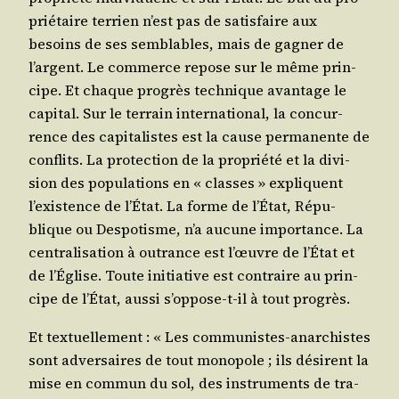
prié­taire ter­rien n’est pas de satis­faire aux
besoins de ses sem­blables, mais de gagner de
l’argent. Le com­merce repose sur le même prin­
cipe. Et chaque pro­grès tech­nique avan­tage le
capi­tal. Sur le ter­rain inter­na­tio­nal, la concur­
rence des capi­ta­listes est la cause per­ma­nente de
conflits. La pro­tec­tion de la pro­prié­té et la divi­
sion des popu­la­tions en « classes » expliquent
l’exis­tence de l’É­tat. La forme de l’É­tat, Répu­
blique ou Des­po­tisme, n’a aucune impor­tance. La
cen­tra­li­sa­tion à outrance est l’œuvre de l’É­tat et
de l’Église. Toute ini­tia­tive est contraire au prin­
cipe de l’É­tat, aus­si s’op­pose-t-il à tout progrès.
Et tex­tuel­le­ment : « Les com­mu­nistes-anar­chistes
sont adver­saires de tout mono­pole ; ils dési­rent la
mise en com­mun du sol, des ins­tru­ments de tra­