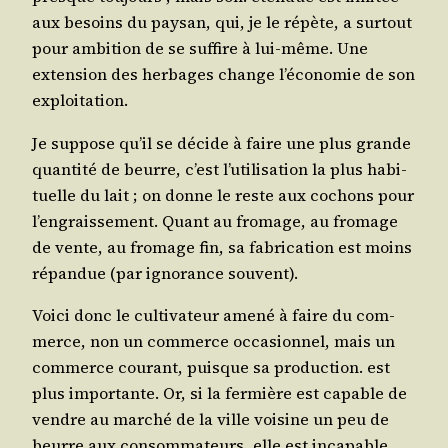
aux besoins du pay­san, qui, je le répète, a sur­tout
pour ambi­tion de se suf­fire à lui-même. Une
exten­sion des her­bages change l’é­co­no­mie de son
exploitation.
Je sup­pose qu’il se décide à faire une plus grande
quan­ti­té de beurre, c’est l’u­ti­li­sa­tion la plus habi­
tuelle du lait ; on donne le reste aux cochons pour
l’en­grais­se­ment. Quant au fro­mage, au fro­mage
de vente, au fro­mage fin, sa fabri­ca­tion est moins
répan­due (par igno­rance souvent).
Voi­ci donc le culti­va­teur ame­né à faire du com­
merce, non un com­merce occa­sion­nel, mais un
com­merce cou­rant, puisque sa pro­duc­tion. est
plus impor­tante. Or, si la fer­mière est capable de
vendre au mar­ché de la ville voi­sine un peu de
beurre aux consom­ma­teurs, elle est inca­pable