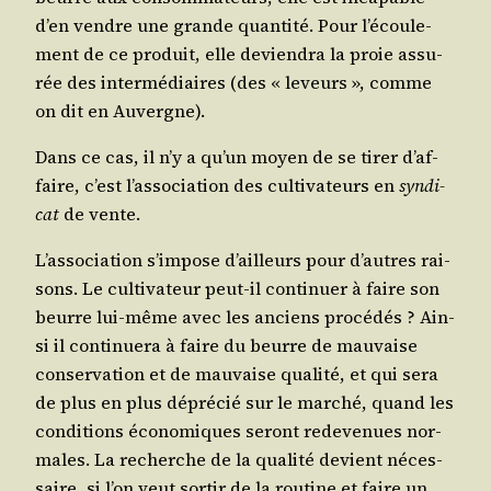
d’en vendre une grande quan­ti­té. Pour l’é­cou­le­
ment de ce pro­duit, elle devien­dra la proie assu­
rée des inter­mé­diaires (des « leveurs », comme
on dit en Auvergne).
Dans ce cas, il n’y a qu’un moyen de se tirer d’af­
faire, c’est l’as­so­cia­tion des culti­va­teurs en
syn­di­
cat
de vente.
L’as­so­cia­tion s’im­pose d’ailleurs pour d’autres rai­
sons. Le culti­va­teur peut-il conti­nuer à faire son
beurre lui-même avec les anciens pro­cé­dés ? Ain­
si il conti­nue­ra à faire du beurre de mau­vaise
conser­va­tion et de mau­vaise qua­li­té, et qui sera
de plus en plus dépré­cié sur le mar­ché, quand les
condi­tions éco­no­miques seront rede­ve­nues nor­
males. La recherche de la qua­li­té devient néces­
saire, si l’on veut sor­tir de la rou­tine et faire un