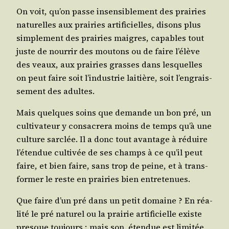
On voit, qu’on passe insen­si­ble­ment des prai­ries
natu­relles aux prai­ries arti­fi­cielles, disons plus
sim­ple­ment des prai­ries maigres, capables tout
juste de nour­rir des mou­tons ou de faire l’é­lève
des veaux, aux prai­ries grasses dans les­quelles
on peut faire soit l’in­dus­trie lai­tière, soit l’en­grais­
se­ment des adultes.
Mais quelques soins que demande un bon pré, un
culti­va­teur y consa­cre­ra moins de temps qu’à une
culture sar­clée. Il a donc tout avan­tage à réduire
l’é­ten­due culti­vée de ses champs à ce qu’il peut
faire, et bien faire, sans trop de peine, et à trans­
for­mer le reste en prai­ries bien entretenues.
Que faire d’un pré dans un petit domaine ? En réa­
li­té le pré natu­rel ou la prai­rie arti­fi­cielle existe
presque tou­jours ; mais son. éten­due est limi­tée