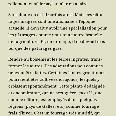
rel­le­ment et où le pay­san n’a rien à faire.
Sans doute en est-il par­fois ain­si. Mais ces pâtu­
rages maigres sont une ano­ma­lie à l’é­poque
actuelle. Il devrait y avoir une spé­cia­li­sa­tion pour
les pâtu­rages comme pour toute autre branche
de l’a­gri­cul­ture. Et, en prin­cipe, il ne devrait exis­
ter que des pâtu­rages gras.
Rendre au boi­se­ment les terres ingrates, trans­
for­mer les autres. Des adap­ta­tions peu connues
peuvent être faites. Cer­taines landes gra­ni­tiques
pour­raient être culti­vées en ajoncs, les­quels y
croissent spon­ta­né­ment. Cette plante dédai­gnée
et encom­brante, qui ne sert guère, ça et là, que
comme clô­ture, est employés dans quelques
régions (pays de Galles, etc) comme four­rage
frais d’hi­ver. C’est un four­rage très nutri­tif, qui