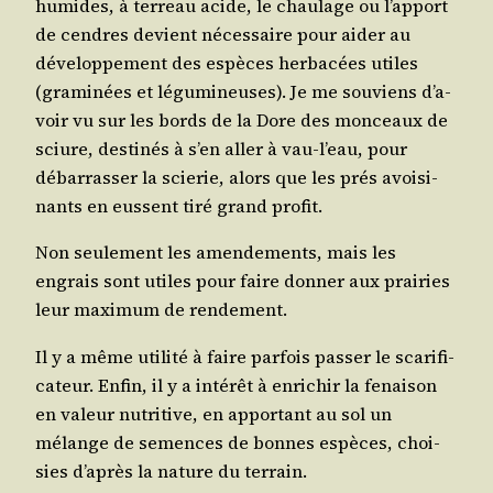
humides, à ter­reau acide, le chau­lage ou l’ap­port
de cendres devient néces­saire pour aider au
déve­lop­pe­ment des espèces her­ba­cées utiles
(gra­mi­nées et légu­mi­neuses). Je me sou­viens d’a­
voir vu sur les bords de la Dore des mon­ceaux de
sciure, des­ti­nés à s’en aller à vau-l’eau, pour
débar­ras­ser la scie­rie, alors que les prés avoi­si­
nants en eussent tiré grand profit.
Non seule­ment les amen­de­ments, mais les
engrais sont utiles pour faire don­ner aux prai­ries
leur maxi­mum de rendement.
Il y a même uti­li­té à faire par­fois pas­ser le sca­ri­fi­
ca­teur. Enfin, il y a inté­rêt à enri­chir la fenai­son
en valeur nutri­tive, en appor­tant au sol un
mélange de semences de bonnes espèces, choi­
sies d’a­près la nature du terrain.