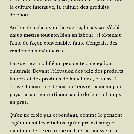
la culture inten­sive, la culture des pro­duits
de choix.
Au lieu de cela, avant la guerre, le pay­san s’é­chi­
nait à mettre tout son bien en labour ; il obte­nait,
faute de façon conve­nable, faute d’en­grais, des
ren­de­ments médiocres.
La guerre a modi­fié un peu cette concep­tion
cultu­rale. Devant l’é­lé­va­tion des prix des pro­duits
lai­tiers et des pro­duits de bou­che­rie, et aus­si à
cause du manque de main-d’œuvre, beau­coup de
pay­sans ont conver­ti une par­tie de leurs champs
en prés.
Qu’on ne croie pas cepen­dant, comme le pensent
ingé­nu­ment les cita­dins, qu’un pré est sim­ple­
ment une terre en friche où l’herbe pousse natu­