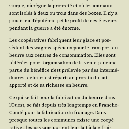
simple, où règne la pro­pre­té et où les ani­maux
sont iso­lés à deux ou trois dans des boxes. Il n’y a
jamais eu d’é­pi­dé­mie ; et le pro­fit de ces éle­veurs
pen­dant la guerre a été énorme.
Les coopé­ra­tives fabriquent leur glace et pos­
sèdent des wagons spé­ciaux pour le trans­port du
beurre aux centres de consom­ma­tion. Elles sont
fédé­rées pour l’or­ga­ni­sa­tion de la vente ; aucune
par­tie du béné­fice n’est pré­le­vée par des inter­mé­
diaires, celui-ci est répar­ti an pro­ra­ta du lait
appor­té et de sa richesse en beurre.
Ce qui se fait pour la fabri­ca­tion du beurre dans
l’Ouest, se fait depuis très long­temps en Franche-
Com­té pour la fabri­ca­tion du fro­mage. Dans
presque toutes les com­munes existe une coopé­
ra­tive ; les pay­sans portent leur lait à la « frui­