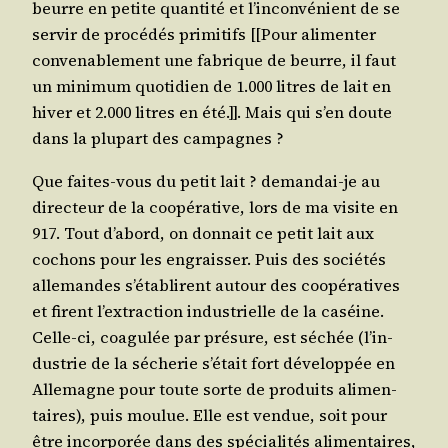
beurre en petite quan­ti­té et l’in­con­vé­nient de se
ser­vir de pro­cé­dés pri­mi­tifs [[Pour ali­men­ter
conve­na­ble­ment une fabrique de beurre, il faut
un mini­mum quo­ti­dien de 1.000 litres de lait en
hiver et 2.000 litres en été.]]. Mais qui s’en doute
dans la plu­part des campagnes ?
Que faites-vous du petit lait ? deman­dai-je au
direc­teur de la coopé­ra­tive, lors de ma visite en
917. Tout d’a­bord, on don­nait ce petit lait aux
cochons pour les engrais­ser. Puis des socié­tés
alle­mandes s’é­ta­blirent autour des coopé­ra­tives
et firent l’ex­trac­tion indus­trielle de la caséine.
Celle-ci, coa­gu­lée par pré­sure, est séchée (l’in­
dus­trie de la séche­rie s’é­tait fort déve­lop­pée en
Alle­magne pour toute sorte de pro­duits ali­men­
taires), puis mou­lue. Elle est ven­due, soit pour
être incor­po­rée dans des spé­cia­li­tés ali­men­taires,