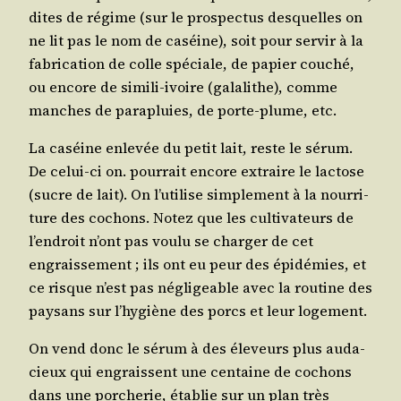
dites de régime (sur le pros­pec­tus des­quelles on
ne lit pas le nom de caséine), soit pour ser­vir à la
fabri­ca­tion de colle spé­ciale, de papier cou­ché,
ou encore de simi­li-ivoire (gala­lithe), comme
manches de para­pluies, de porte-plume, etc.
La caséine enle­vée du petit lait, reste le sérum.
De celui-ci on. pour­rait encore extraire le lac­tose
(sucre de lait). On l’u­ti­lise sim­ple­ment à la nour­ri­
ture des cochons. Notez que les culti­va­teurs de
l’en­droit n’ont pas vou­lu se char­ger de cet
engrais­se­ment ; ils ont eu peur des épi­dé­mies, et
ce risque n’est pas négli­geable avec la rou­tine des
pay­sans sur l’hy­giène des porcs et leur logement.
On vend donc le sérum à des éle­veurs plus auda­
cieux qui engraissent une cen­taine de cochons
dans une por­che­rie, éta­blie sur un plan très