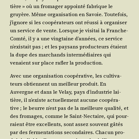
tière » où un fro­ma­ger appoin­té fabrique le
gruyère. Même orga­ni­sa­tion en Savoie. Tou­te­fois,
j’i­gnore si les coopé­ra­teurs ont réus­si à orga­ni­ser
un ser­vice de vente. Lorsque je visi­tai la Franche-
Com­té, il y a une ving­taine d’an­nées, ce ser­vice
n’exis­tait pas ; et les pay­sans pro­duc­teurs étaient
la dupe des mar­chands inter­mé­diaires qui
venaient sur place rafler la production.
Avec une orga­ni­sa­tion coopé­ra­tive, les culti­va­
teurs obtiennent un meilleur pro­duit. En
Auvergne et dans le Velay, pays d’in­dus­trie lai­
tière, il n’existe actuel­le­ment aucune coopé­ra­
tive ; le beurre n’est pas de la meilleure qua­li­té, et
des fro­mages, comme le Saint-Nec­taire, qui pour­
raient être excel­lents, sont assez sou­vent gâtés
par des fer­men­ta­tions secon­daires. Cha­cun pro­