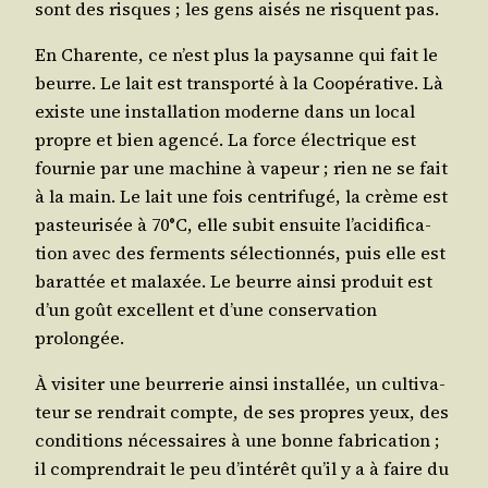
sont des risques ; les gens aisés ne risquent pas.
En Cha­rente, ce n’est plus la pay­sanne qui fait le
beurre. Le lait est trans­por­té à la Coopé­ra­tive. Là
existe une ins­tal­la­tion moderne dans un local
propre et bien agen­cé. La force élec­trique est
four­nie par une machine à vapeur ; rien ne se fait
à la main. Le lait une fois cen­tri­fu­gé, la crème est
pas­teu­ri­sée à 70°C, elle subit ensuite l’a­ci­di­fi­ca­
tion avec des fer­ments sélec­tion­nés, puis elle est
barat­tée et malaxée. Le beurre ain­si pro­duit est
d’un goût excellent et d’une conser­va­tion
prolongée.
À visi­ter une beur­re­rie ain­si ins­tal­lée, un culti­va­
teur se ren­drait compte, de ses propres yeux, des
condi­tions néces­saires à une bonne fabri­ca­tion ;
il com­pren­drait le peu d’in­té­rêt qu’il y a à faire du