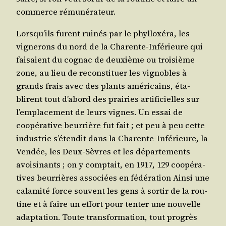
com­merce rémunérateur.
Lors­qu’ils furent rui­nés par le phyl­loxé­ra, les
vigne­rons du nord de la Cha­rente-Infé­rieure qui
fai­saient du cognac de deuxième ou troi­sième
zone, au lieu de recons­ti­tuer les vignobles à
grands frais avec des plants amé­ri­cains, éta­
blirent tout d’a­bord des prai­ries arti­fi­cielles sur
l’emplacement de leurs vignes. Un essai de
coopé­ra­tive beur­rière fut fait ; et peu à peu cette
indus­trie s’é­ten­dit dans la Cha­rente-Infé­rieure, la
Ven­dée, les Deux-Sèvres et les dépar­te­ments
avoi­si­nants ; on y comp­tait, en 1917, 129 coopé­ra­
tives beur­rières asso­ciées en fédé­ra­tion Ain­si une
cala­mi­té force sou­vent les gens à sor­tir de la rou­
tine et à faire un effort pour ten­ter une nou­velle
adap­ta­tion. Toute trans­for­ma­tion, tout pro­grès