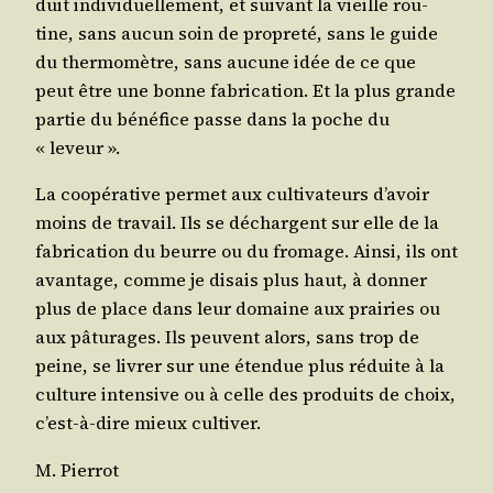
duit indi­vi­duel­le­ment, et sui­vant la vieille rou­
tine, sans aucun soin de pro­pre­té, sans le guide
du ther­mo­mètre, sans aucune idée de ce que
peut être une bonne fabri­ca­tion. Et la plus grande
par­tie du béné­fice passe dans la poche du
« leveur ».
La coopé­ra­tive per­met aux culti­va­teurs d’a­voir
moins de tra­vail. Ils se déchargent sur elle de la
fabri­ca­tion du beurre ou du fro­mage. Ain­si, ils ont
avan­tage, comme je disais plus haut, à don­ner
plus de place dans leur domaine aux prai­ries ou
aux pâtu­rages. Ils peuvent alors, sans trop de
peine, se livrer sur une éten­due plus réduite à la
culture inten­sive ou à celle des pro­duits de choix,
c’est-à-dire mieux cultiver.
M. Pier­rot