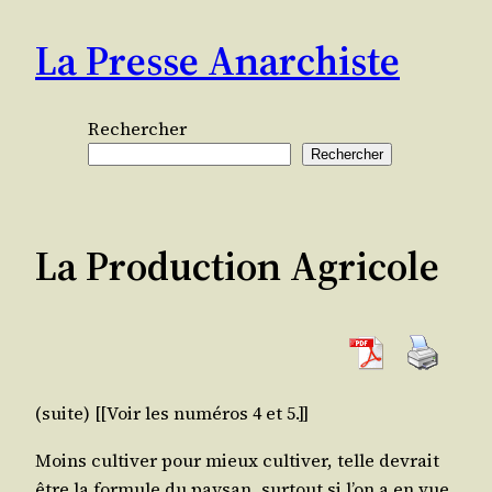
Aller
La Presse Anarchiste
au
contenu
Rechercher
Rechercher
La Production Agricole
(suite) [[Voir les numé­ros 4 et 5.]]
Moins culti­ver pour mieux culti­ver, telle devrait
être la for­mule du pay­san, sur­tout si l’on a en vue