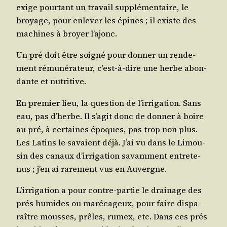
exige pour­tant un tra­vail sup­plé­men­taire, le
broyage, pour enle­ver les épines ; il existe des
machines à broyer l’ajonc.
Un pré doit être soi­gné pour don­ner un ren­de­
ment rému­né­ra­teur, c’est-à-dire une herbe abon­
dante et nutritive.
En pre­mier lieu, la ques­tion de l’ir­ri­ga­tion. Sans
eau, pas d’herbe. Il s’a­git donc de don­ner à boire
au pré, à cer­taines époques, pas trop non plus.
Les Latins le savaient déjà. J’ai vu dans le Limou­
sin des canaux d’ir­ri­ga­tion savam­ment entre­te­
nus ; j’en ai rare­ment vus en Auvergne.
L’ir­ri­ga­tion a pour contre-par­tie le drai­nage des
prés humides ou maré­ca­geux, pour faire dis­pa­
raître mousses, prêles, rumex, etc. Dans ces prés