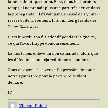
fameux demi-quar­te­ron. Et si, dans les der­niers
temps, il ne pre­nait plus une part très active dans
la pro­pa­gande ; il n’a­vait jamais ces­sé de s’y inté­
res­ser et de la sou­te­nir. Il fut un des gérants des
Temps Nou­veaux
.
Il avait per­du son fils adop­tif pen­dant la guerre,
ce qui l’a­vait frap­pé douloureusement.
La mort nous enlève un bon cama­rade, alors que
les défec­tions ont déjà réduit notre nombre.
Nous envoyons à sa veuve l’ex­pres­sion de toute
notre sym­pa­thie pour la perte qu’elle vient
de faire.
J.G.
Vincent Dubuc