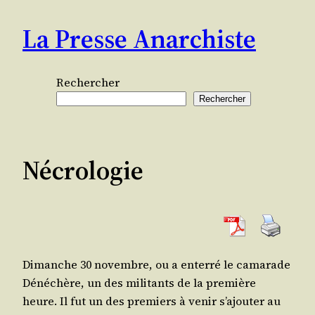
Aller
La Presse Anarchiste
au
contenu
Rechercher
Rechercher
Nécrologie
Dimanche 30 novembre, ou a enter­ré le cama­rade
Déné­chère, un des mili­tants de la pre­mière
heure. Il fut un des pre­miers à venir s’a­jou­ter au