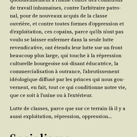
de tra­vail inhu­maines, contre l’ar­bi­traire patro­
nal, pour de nou­veaux acquis de la classe
ouvrière, et contre toutes formes d’op­pres­sion et
d’ex­ploi­ta­tion, ces copains, parce qu’ils n’ont pas
vou­lu se lais­ser enfer­mer dans la seule lutte
reven­di­ca­tive, ont éten­du leur lutte sur un front
beau­coup plus large, qui touche à la répres­sion
cultu­relle bour­geoise soi-disant édu­ca­trice, la
com­mer­cia­li­sa­tion à outrance, l’a­bru­tis­se­ment
idéo­lo­gique dif­fu­sé par les princes qui nous gou­
vernent, en fait, tout ce qui condi­tionne notre vie,
que ce soit à l’u­sine ou à l’extérieur.
Lutte de classes, parce que sur ce ter­rain-là il y a
aus­si exploi­ta­tion, répres­sion, oppression…