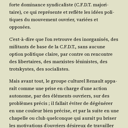
forte domi­nance syn­di­ca­liste (C.F.D.T. majo­ri­
taire), ce qui repré­sente et reflète les idées poli­
tiques du mou­ve­ment ouvrier, variées et
opposées.
C’est-à-dire que l’on retrouve des inor­ga­ni­sés, des
mili­tants de base de la C.F.D.T., sans aucune
option poli­tique claire, par contre on ren­contre
des liber­taires, des mar­xistes-léni­nistes, des
trots­kystes, des socialistes.
Mais avant tout, le groupe cultu­rel Renault appa­
raît comme une prise en charge d’une action
auto­nome, par des élé­ments ouvriers, sur des
pro­blèmes pré­cis ; il fal­lait évi­ter de dégé­né­rer
en une cou­leur bien pré­cise, et par la suite en une
cha­pelle ou club quel­conque qui aurait pu bri­ser
les moti­va­tions d’ou­vriers dési­reux de tra­vailler