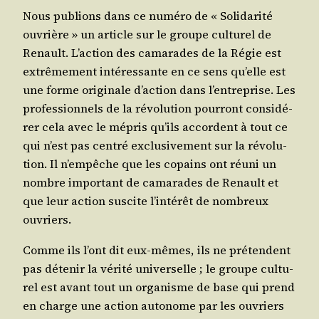
Nous publions dans ce numé­ro de « Soli­da­ri­té
ouvrière » un article sur le groupe cultu­rel de
Renault. L’ac­tion des cama­rades de la Régie est
extrê­me­ment inté­res­sante en ce sens qu’elle est
une forme ori­gi­nale d’ac­tion dans l’en­tre­prise. Les
pro­fes­sion­nels de la révo­lu­tion pour­ront consi­dé­
rer cela avec le mépris qu’ils accordent à tout ce
qui n’est pas cen­tré exclu­si­ve­ment sur la révo­lu­
tion. Il n’empêche que les copains ont réuni un
nombre impor­tant de cama­rades de Renault et
que leur action sus­cite l’in­té­rêt de nom­breux
ouvriers.
Comme ils l’ont dit eux-mêmes, ils ne pré­tendent
pas déte­nir la véri­té uni­ver­selle ; le groupe cultu­
rel est avant tout un orga­nisme de base qui prend
en charge une action auto­nome par les ouvriers