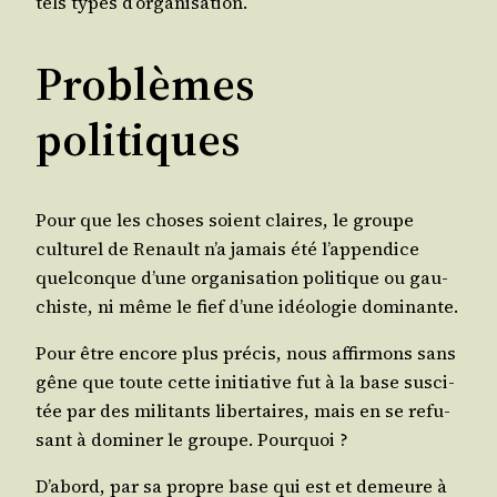
tels types d’organisation.
Problèmes
politiques
Pour que les choses soient claires, le groupe
cultu­rel de Renault n’a jamais été l’ap­pen­dice
quel­conque d’une orga­ni­sa­tion poli­tique ou gau­
chiste, ni même le fief d’une idéo­lo­gie dominante.
Pour être encore plus pré­cis, nous affir­mons sans
gêne que toute cette ini­tia­tive fut à la base sus­ci­
tée par des mili­tants liber­taires, mais en se refu­
sant à domi­ner le groupe. Pourquoi ?
D’a­bord, par sa propre base qui est et demeure à