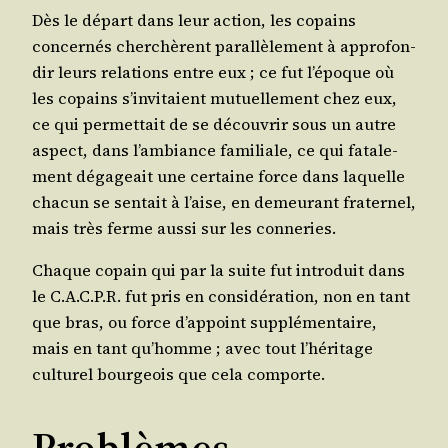
Dès le départ dans leur action, les copains
concer­nés cher­chèrent paral­lè­le­ment à appro­fon­
dir leurs rela­tions entre eux ; ce fut l’é­poque où
les copains s’in­vi­taient mutuel­le­ment chez eux,
ce qui per­met­tait de se décou­vrir sous un autre
aspect, dans l’am­biance fami­liale, ce qui fata­le­
ment déga­geait une cer­taine force dans laquelle
cha­cun se sen­tait à l’aise, en demeu­rant fra­ter­nel,
mais très ferme aus­si sur les conneries.
Chaque copain qui par la suite fut intro­duit dans
le C.A.C.P.R. fut pris en consi­dé­ra­tion, non en tant
que bras, ou force d’ap­point sup­plé­men­taire,
mais en tant qu’­homme ; avec tout l’hé­ri­tage
cultu­rel bour­geois que cela comporte.
Problèmes