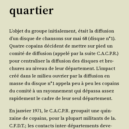
quartier
L’ob­jet du groupe ini­tia­le­ment, était la dif­fu­sion
d’un disque de chan­sons sur mai 68 (disque n°1).
Quatre copains décident de mettre sur pied un
comi­té de dif­fu­sion (appe­lé par la suite C.A.C.P.R.)
pour cen­tra­li­ser la dif­fu­sion des disques et bro­
chures au niveau de leur dépar­te­ment. L’im­pact
créé dans le milieu ouvrier par la dif­fu­sion en
masse du disque n°1 appe­la peu à peu les copains
du comi­té à un rayon­ne­ment qui dépas­sa assez
rapi­de­ment le cadre de leur seul département.
En jan­vier 1971, le C.A.C.P.R. grou­pait une quin­
zaine de copains, pour la plu­part mili­tants de la.
C.F.D.T.; les contacts inter-dépar­te­ments deve­