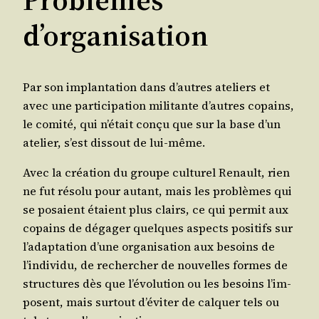
d’organisation
Par son implan­ta­tion dans d’autres ate­liers et
avec une par­ti­ci­pa­tion mili­tante d’autres copains,
le comi­té, qui n’é­tait conçu que sur la base d’un
ate­lier, s’est dis­sout de lui-même.
Avec la créa­tion du groupe cultu­rel Renault, rien
ne fut réso­lu pour autant, mais les pro­blèmes qui
se posaient étaient plus clairs, ce qui per­mit aux
copains de déga­ger quelques aspects posi­tifs sur
l’a­dap­ta­tion d’une orga­ni­sa­tion aux besoins de
l’in­di­vi­du, de recher­cher de nou­velles formes de
struc­tures dès que l’é­vo­lu­tion ou les besoins l’im­
posent, mais sur­tout d’é­vi­ter de cal­quer tels ou