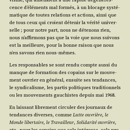
cence d’élé­ments mal for­més, à un blo­cage sys­té­
ma­tique de toutes rela­tions et actions, ain­si que
de tous ceux qui croient déte­nir la véri­té uni­ver­
selle ; pour notre part, nous ne déte­nons rien,
nous n’af­fir­mons pas que la voie que nous sui­vons
est la meilleure, pour la bonne rai­son que nous
n’en savons rien nous-mêmes.
Les res­pon­sables se sont ren­du compte aus­si du
manque de for­ma­tion des copains sur le mou­ve­
ment ouvrier en géné­ral, ensuite ses ten­dances,
le syn­di­ca­lisme, les par­tis poli­tiques tra­di­tion­nels
ou les mou­ve­ments gau­chistes depuis mai 1968.
En lais­sant libre­ment cir­cu­ler des jour­naux de
ten­dances diverses, comme
Lutte ouvrière
,
le
Monde liber­taire
,
le Tra­vailleur
,
Soli­da­ri­té ouvrière
,
etc., pour les copains que cela inté­resse, cela pro­