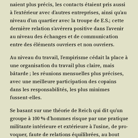
naient plus pré­cis, les contacts étaient pris aus­si
à l’ex­té­rieur avec d’autres entre­prises, ain­si qu’au
niveau d’un quar­tier avec la troupe de E.S.; cette
der­nière rela­tion s’a­vé­re­ra posi­tive dans l’a­ve­nir
au niveau des échanges et de com­mu­ni­ca­tion
entre des élé­ments ouvriers et non ouvriers.
Au niveau du tra­vail, l’empirisme cédait la place à
une orga­ni­sa­tion du tra­vail plus claire, mais
bâtarde ; les réunions men­suelles plus pré­cises,
avec une meilleure par­ti­ci­pa­tion des copains
dans les res­pon­sa­bi­li­tés, les plus minimes
fussent-elles.
Se basant sur une théo­rie de Reich qui dit qu’un
groupe à 100 % d’hommes risque par une pra­tique
mili­tante inté­rieure et exté­rieure à l’u­sine, de pro­
vo­quer, faute de rela­tions équi­li­brées, au bout