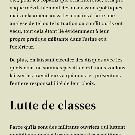
voque inévi­ta­ble­ment des dis­cus­sions poli­tiques,
mais cela amène aus­si les copains à faire une
ana­lyse de tel ou tel situa­tion ou conflit qu’ils ont
vécu, tout cela étant lié évi­dem­ment à leur
propre pra­tique mili­tante dans l’u­sine et à
l’extérieur.
De plus, en lais­sant cir­cu­ler des disques avec les­
quels nous ne sommes pas d’ac­cord, nous vou­lons
lais­ser les tra­vailleurs à qui nous les pré­sen­tons
l’en­tière res­pon­sa­bi­li­té de leur choix.
Lutte de classes
Parce qu’ils sont des mili­tants ouvriers qui luttent
quo­ti­dien­ne­ment à l’u­sine contre des condi­tions