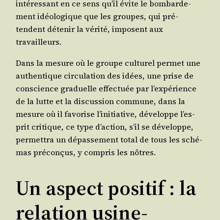
inté­res­sant en ce sens qu’il évite le bom­bar­de­
ment idéo­lo­gique que les groupes, qui pré­
tendent déte­nir la véri­té, imposent aux
travailleurs.
Dans la mesure où le groupe cultu­rel per­met une
authen­tique cir­cu­la­tion des idées, une prise de
conscience gra­duelle effec­tuée par l’ex­pé­rience
de la lutte et la dis­cus­sion com­mune, dans la
mesure où il favo­rise l’i­ni­tia­tive, déve­loppe l’es­
prit cri­tique, ce type d’ac­tion, s’il se déve­loppe,
per­met­tra un dépas­se­ment total de tous les sché­
mas pré­con­çus, y com­pris les nôtres.
Un aspect positif : la
relation usine-