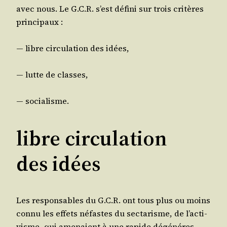
avec nous. Le G.C.R. s’est défi­ni sur trois cri­tères
principaux :
— libre cir­cu­la­tion des idées,
— lutte de classes,
— socia­lisme.
libre circulation
des idées
Les res­pon­sables du G.C.R. ont tous plus ou moins
connu les effets néfastes du sec­ta­risme, de l’ac­ti­
visme, qui ame­naient à une rapide dégé­né­res­