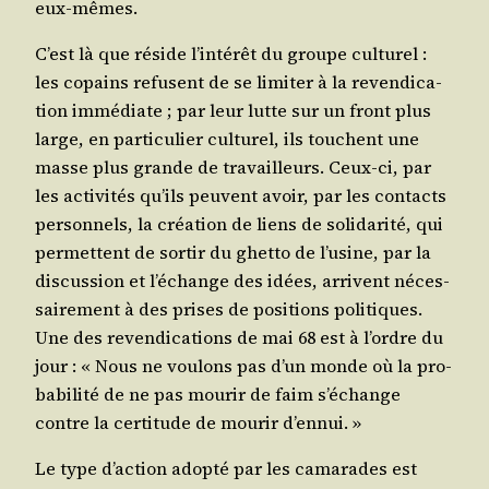
eux-mêmes.
C’est là que réside l’in­té­rêt du groupe cultu­rel :
les copains refusent de se limi­ter à la reven­di­ca­
tion immé­diate ; par leur lutte sur un front plus
large, en par­ti­cu­lier cultu­rel, ils touchent une
masse plus grande de tra­vailleurs. Ceux-ci, par
les acti­vi­tés qu’ils peuvent avoir, par les contacts
per­son­nels, la créa­tion de liens de soli­da­ri­té, qui
per­mettent de sor­tir du ghet­to de l’u­sine, par la
dis­cus­sion et l’é­change des idées, arrivent néces­
sai­re­ment à des prises de posi­tions poli­tiques.
Une des reven­di­ca­tions de mai 68 est à l’ordre du
jour : « Nous ne vou­lons pas d’un monde où la pro­
ba­bi­li­té de ne pas mou­rir de faim s’é­change
contre la cer­ti­tude de mou­rir d’ennui. »
Le type d’ac­tion adop­té par les cama­rades est