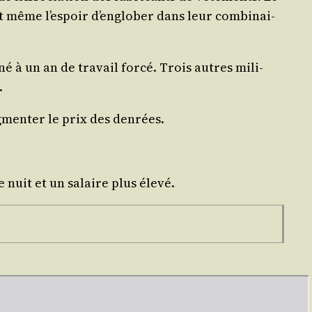
nt même l’es­poir d’en­glo­ber dans leur com­bi­nai­
 à un an de tra­vail for­cé. Trois autres mili­
.
g­men­ter le prix des denrées.
e nuit et un salaire plus élevé.