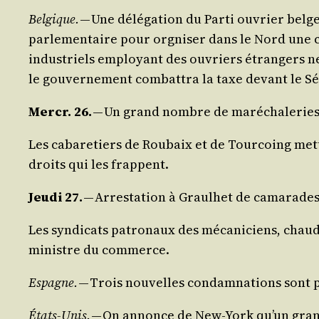
Bel­gique.
— Une délé­ga­tion du Par­ti ouvrier belge 
par­le­men­taire pour orgni­ser dans le Nord une 
indus­triels employant des ouvriers étran­gers ne
le gou­ver­ne­ment com­bat­tra la taxe devant le S
Mer­cr. 26.
— Un grand nombre de maré­cha­le­ries, d
Les caba­re­tiers de Rou­baix et de Tour­coing mett
droits qui les frappent.
Jeu­di 27.
— Arres­ta­tion à Graul­het de cama­rade
Les syn­di­cats patro­naux des méca­ni­ciens, cha
ministre du commerce.
Espagne.
— Trois nou­velles condam­na­tions sont pro
États-Unis.
— On annonce de New-York qu’un grand tru