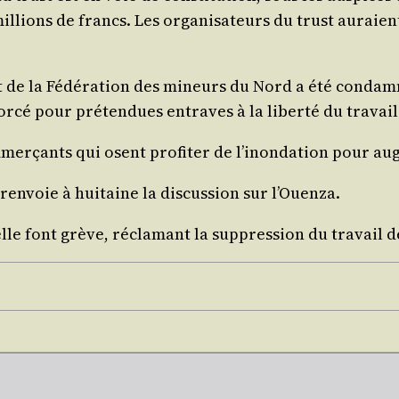
 mil­lions de francs. Les orga­ni­sa­teurs du trust auraie
 de la Fédé­ra­tion des mineurs du Nord a été condam­né
r­cé pour pré­ten­dues entraves à la liber­té du travail
mer­çants qui osent pro­fi­ter de l’i­non­da­tion pour au
n­voie à hui­taine la dis­cus­sion sur l’Ouenza.
le font grève, récla­mant la sup­pres­sion du tra­vail d