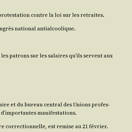
­tes­ta­tion contre la loi sur les retraites.
ongrès natio­nal antialcoolique.
les patrons sur les salaires qu’ils servent aux
­naire et du bureau cen­tral des Unions pro­fes­
, d’im­por­tantes manifestations.
 cor­rec­tion­nelle, est remise au 21 février.