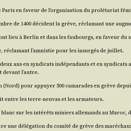
aris en faveur de l’or­ga­ni­sa­tion du pro­lé­ta­riat fém
re de 1400 décident la grève, récla­mant une aug­men­
ont lieu à Ber­lin et dans les fau­bourgs, en faveur du s
e, récla­mant l’am­nis­tie pour les insur­gés de juillet.
 deux ans en syn­di­cats indé­pen­dants et en syn­di­cats af
 devant l’autre.
in (Nord) pour appuyer 500 cama­rades en grève depuis oc
it entre les terre-neu­vas et les armateurs.
ivre blanc sur les inté­rêts miniers alle­mands au Maroc
tre une délé­ga­tion du comi­té de grève des maré­chaux