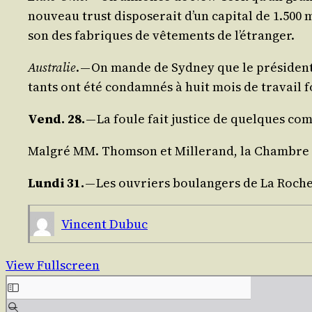
nou­veau trust dis­po­se­rait d’un capi­tal de 1.500
son des fabriques de vête­ments de l’étranger.
Aus­tra­lie
. — On mande de Syd­ney que le pré­sident
tants ont été condam­nés à huit mois de tra­vail fo
Vend. 28.
— La foule fait jus­tice de quelques com­
Mal­gré MM. Thom­son et Mil­le­rand, la Chambre re
Lun­di 31.
— Les ouvriers bou­lan­gers de La Rochel
Vincent Dubuc
View Fullscreen