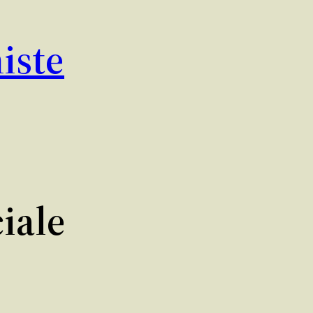
iste
iale