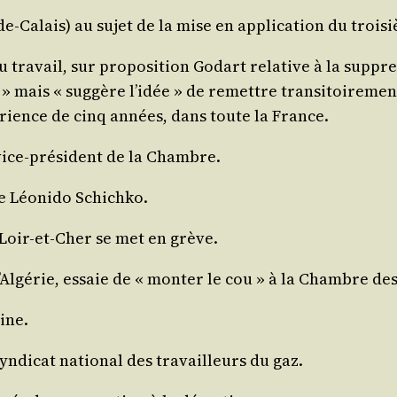
de-Calais) au sujet de la mise en appli­ca­tion du troi­
tra­vail, sur pro­po­si­tion Godart rela­tive à la sup­pre
» mais « sug­gère l’i­dée » de remettre tran­si­toi­re­ment 
­rience de cinq années, dans toute la France.
, vice-pré­sident de la Chambre.
e Léo­ni­do Schichko.
 Loir-et-Cher se met en grève.
’Al­gé­rie, essaie de « mon­ter le cou » à la Chambre de
ine.
n­di­cat natio­nal des tra­vailleurs du gaz.