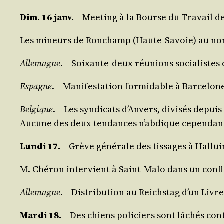
Dim. 16 janv.
— Mee­ting à la Bourse du Tra­vail de P
Les mineurs de Ron­champ (Haute-Savoie) au nomb
Alle­magne
. — Soixante-deux réunions socia­listes 
Espagne
. — Mani­fes­ta­tion for­mi­dable à Bar­ce­lon
Bel­gique
. — Les syn­di­cats d’An­vers, divi­sés depuis
Aucune des deux ten­dances n’ab­dique cepen­dant
Lun­di 17.
— Grève géné­rale des tis­sages à Hal­lu
M. Ché­ron inter­vient à Saint-Malo dans un confl
Alle­magne
. — Dis­tri­bu­tion au Reichs­tag d’un L
Mar­di 18.
— Des chiens poli­ciers sont lâchés con