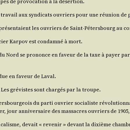
­pés de pro­vo­ca­tion à la désertion.
tra­vail aux syn­di­cats ouvriers pour une réunion de pro
epré­sen­taient les ouvriers de Saint-Péters­bourg au c
i­cier Kar­pov est condam­né à mort.
 du Nord se pro­nonce en faveur de la taxe à payer par 
due en faveur de Laval.
. Les gré­vistes sont char­gés par la troupe.
ers­bour­geois du par­ti ouvrier socia­liste révo­lu­tion
ier, jour anni­ver­saire des mas­sacres ouvriers de 1905
i­ca­lisme, devait « reve­nir » devant la dixième chambre