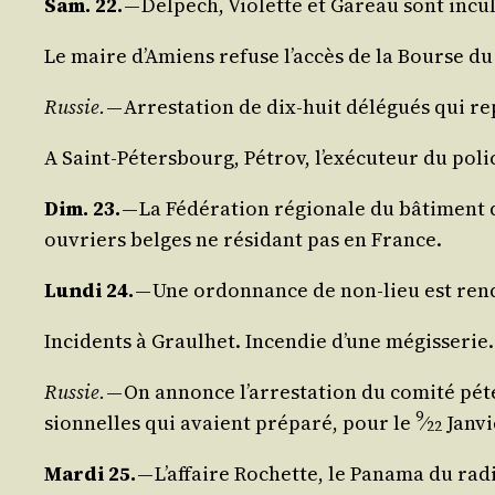
Sam. 22.
— Del­pech, Vio­lette et Gareau sont incul
Le maire d’A­miens refuse l’ac­cès de la Bourse du 
Rus­sie.
— Arres­ta­tion de dix-huit délé­gués qui r
A Saint-Péters­bourg, Pétrov, l’exé­cu­teur du pol
Dim. 23.
— La Fédé­ra­tion régio­nale du bâti­ment
ouvriers belges ne rési­dant pas en France.
Lun­di 24.
— Une ordon­nance de non-lieu est ren­
Inci­dents à Graul­het. Incen­die d’une mégis­se­rie
Rus­sie.
— On annonce l’ar­res­ta­tion du comi­té pét
9
sion­nelles qui avaient pré­pa­ré, pour le
⁄
Jan­v
22
Mar­di 25.
— L’af­faire Rochette, le Pana­ma du rad