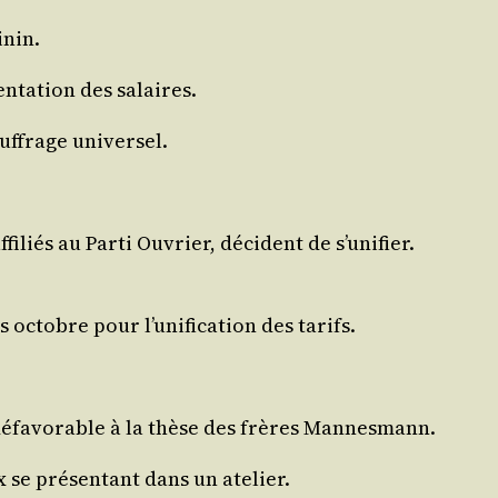
inin.
ta­tion des salaires.
uf­frage universel.
fi­liés au Par­ti Ouvrier, décident de s’u­ni­fier.
tobre pour l’u­ni­fi­ca­tion des tarifs.
, défa­vo­rable à la thèse des frères Mannesmann.
 se pré­sen­tant dans un atelier.