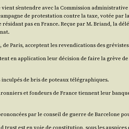
vient s’en­tendre avec la Com­mis­sion admi­nis­tra­tive du
cam­pagne de pro­tes­ta­tion contre la taxe, votée par 
 rési­dant pas en France. Reçue par M. Briand, la délé­
énat.
e Paris, acceptent les reven­di­ca­tions des gré­vistes 
ent en appli­ca­tion leur déci­sion de faire la grève de l
s incul­pés de bris de poteaux télégraphiques.
u­dron­niers et fon­deurs de France tiennent leur ban­q
­non­cées par le conseil de guerre de Bar­ce­lone pour par
st est en voie de consti­tu­tion, sous les aus­pices de 