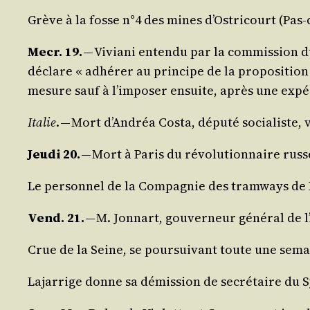
Grève à la fosse n°4 des mines d’Os­tri­court (Pas-
Mecr. 19.
— Vivia­ni enten­du par la com­mis­sion du 
déclare « adhé­rer au prin­cipe de la pro­po­si­tion 
mesure sauf à l’im­po­ser ensuite, après une expé
Ita­lie
. — Mort d’An­dréa Cos­ta, dépu­té socia­liste
Jeu­di 20.
— Mort à Paris du révo­lu­tion­naire russ
Le per­son­nel de la Com­pa­gnie des tram­ways de
Vend. 21.
— M. Jon­nart, gou­ver­neur géné­ral de l
Crue de la Seine, se pour­sui­vant toute une sema
Lajar­rige donne sa démis­sion de secré­taire du Sy