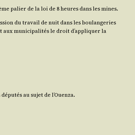
sième palier de la loi de 8 heures dans les mines.
s­sion du tra­vail de nuit dans les bou­lan­ge­ries
aux muni­ci­pa­li­tés le droit d’ap­pli­quer la
s dépu­tés au sujet de l’Ouenza.