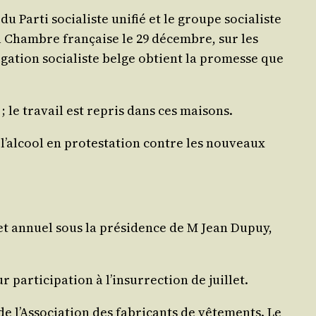
 Par­ti socia­liste uni­fié et le groupe socia­liste
la Chambre fran­çaise le 29 décembre, sur les
ga­tion socia­liste belge obtient la pro­messe que
; le tra­vail est repris dans ces maisons.
’al­cool en pro­tes­ta­tion contre les nou­veaux
uet annuel sous la pré­si­dence de M Jean Dupuy,
­ti­ci­pa­tion à l’in­sur­rec­tion de juillet.
l’As­so­cia­tion des fabri­cants de vête­ments. Le