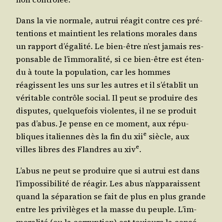
Dans la vie nor­male, autrui réagit contre ces pré­
ten­tions et main­tient les rela­tions morales dans
un rap­port d’é­ga­li­té. Le bien-être n’est jamais res­
pon­sable de l’im­mo­ra­li­té, si ce bien-être est éten­
du à toute la popu­la­tion, car les hommes
réagissent les uns sur les autres et il s’é­ta­blit un
véri­table contrôle social. Il peut se pro­duire des
dis­putes, quel­que­fois vio­lentes, il ne se pro­duit
pas d’a­bus. Je pense en ce moment, aux répu­
e
bliques ita­liennes dès la fin du
xii
siècle, aux
e
villes libres des Flandres au
xiv
.
L’a­bus ne peut se pro­duire que si autrui est dans
l’im­pos­si­bi­li­té de réagir. Les abus n’ap­pa­raissent
quand la sépa­ra­tion se fait de plus en plus grande
entre les pri­vi­lèges et la masse du peuple. L’im­
mo­ra­li­té (ou la cor­rup­tion) est tou­jours la consé­