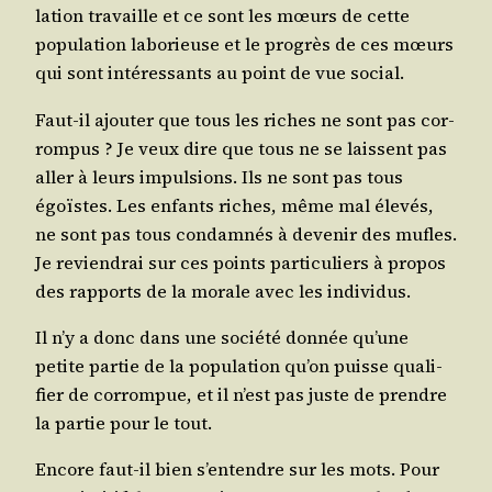
la­tion tra­vaille et ce sont les mœurs de cette
popu­la­tion labo­rieuse et le pro­grès de ces mœurs
qui sont inté­res­sants au point de vue social.
Faut-il ajou­ter que tous les riches ne sont pas cor­
rom­pus ? Je veux dire que tous ne se laissent pas
aller à leurs impul­sions. Ils ne sont pas tous
égoïstes. Les enfants riches, même mal éle­vés,
ne sont pas tous condam­nés à deve­nir des mufles.
Je revien­drai sur ces points par­ti­cu­liers à pro­pos
des rap­ports de la morale avec les individus.
Il n’y a donc dans une socié­té don­née qu’une
petite par­tie de la popu­la­tion qu’on puisse qua­li­
fier de cor­rom­pue, et il n’est pas juste de prendre
la par­tie pour le tout.
Encore faut-il bien s’en­tendre sur les mots. Pour