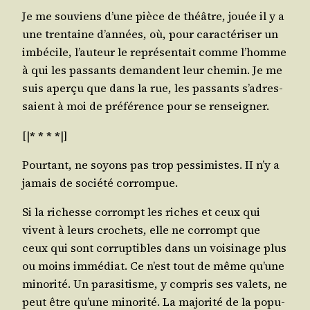
Je me sou­viens d’une pièce de théâtre, jouée il y a
une tren­taine d’an­nées, où, pour carac­té­ri­ser un
imbé­cile, l’au­teur le repré­sen­tait comme l’homme
à qui les pas­sants demandent leur che­min. Je me
suis aper­çu que dans la rue, les pas­sants s’a­dres­
saient à moi de pré­fé­rence pour se renseigner.
[|
* * * *
|]
Pour­tant, ne soyons pas trop pes­si­mistes. II n’y a
jamais de socié­té corrompue.
Si la richesse cor­rompt les riches et ceux qui
vivent à leurs cro­chets, elle ne cor­rompt que
ceux qui sont cor­rup­tibles dans un voi­si­nage plus
ou moins immé­diat. Ce n’est tout de même qu’une
mino­ri­té. Un para­si­tisme, y com­pris ses valets, ne
peut être qu’une mino­ri­té. La majo­ri­té de la popu­