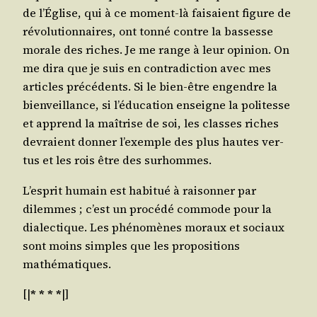
de l’É­glise, qui à ce moment-là fai­saient figure de
révo­lu­tion­naires, ont ton­né contre la bas­sesse
morale des riches. Je me range à leur opi­nion. On
me dira que je suis en contra­dic­tion avec mes
articles pré­cé­dents. Si le bien-être engendre la
bien­veillance, si l’é­du­ca­tion enseigne la poli­tesse
et apprend la maî­trise de soi, les classes riches
devraient don­ner l’exemple des plus hautes ver­
tus et les rois être des surhommes.
L’es­prit humain est habi­tué à rai­son­ner par
dilemmes ; c’est un pro­cé­dé com­mode pour la
dia­lec­tique. Les phé­no­mènes moraux et sociaux
sont moins simples que les pro­po­si­tions
mathématiques.
[|
* * * *
|]