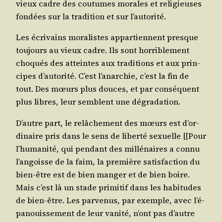
vieux cadre des cou­tumes morales et reli­gieuses
fon­dées sur la tra­di­tion et sur l’autorité.
Les écri­vains mora­listes appar­tiennent presque
tou­jours au vieux cadre. Ils sont hor­ri­ble­ment
cho­qués des atteintes aux tra­di­tions et aux prin­
cipes d’au­to­ri­té. C’est l’a­nar­chie, c’est la fin de
tout. Des mœurs plus douces, et par consé­quent
plus libres, leur semblent une dégradation.
D’autre part, le relâ­che­ment des mœurs est d’or­
di­naire pris dans le sens de liber­té sexuelle [[Pour
l’hu­ma­ni­té, qui pen­dant des mil­lé­naires a connu
l’an­goisse de la faim, la pre­mière satis­fac­tion du
bien-être est de bien man­ger et de bien boire.
Mais c’est là un stade pri­mi­tif dans les habi­tudes
de bien-être. Les par­ve­nus, par exemple, avec l’é­
pa­nouis­se­ment de leur vani­té, n’ont pas d’autre