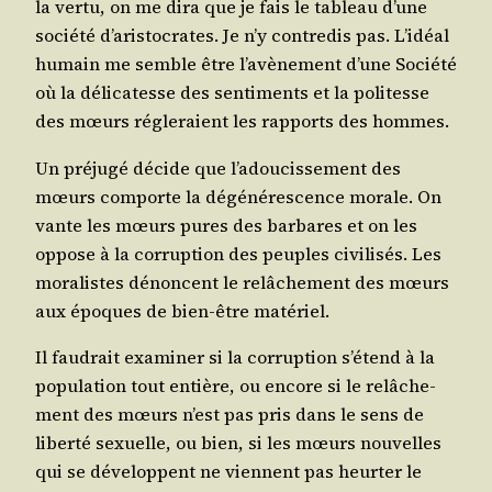
la ver­tu, on me dira que je fais le tableau d’une
socié­té d’a­ris­to­crates. Je n’y contre­dis pas. L’i­déal
humain me semble être l’a­vè­ne­ment d’une Socié­té
où la déli­ca­tesse des sen­ti­ments et la poli­tesse
des mœurs régle­raient les rap­ports des hommes.
Un pré­ju­gé décide que l’a­dou­cis­se­ment des
mœurs com­porte la dégé­né­res­cence morale. On
vante les mœurs pures des bar­bares et on les
oppose à la cor­rup­tion des peuples civi­li­sés. Les
mora­listes dénoncent le relâ­che­ment des mœurs
aux époques de bien-être matériel.
Il fau­drait exa­mi­ner si la cor­rup­tion s’é­tend à la
popu­la­tion tout entière, ou encore si le relâ­che­
ment des mœurs n’est pas pris dans le sens de
liber­té sexuelle, ou bien, si les mœurs nou­velles
qui se déve­loppent ne viennent pas heur­ter le