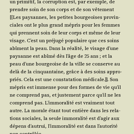
un pri­mi­tif, la cor­rup­tion est, par exemple, de
prendre soin de son corps et de son vête­ment
[[Les pay­sannes, les petites bour­geoises pro­vin­
ciales ont le plus grand mépris pour les femmes
qui prennent soin de leur corps et même de leur
visage. C’est un pré­ju­gé popu­laire que ces soins
abîment la peau. Dans la réa­li­té, le visage d’une
pay­sanne est abî­mé dès l’âge de 25 ans ; et la
peau d’une bour­geoise de la ville se conserve au
delà de la cin­quan­taine, grâce à des soins appro­
priés. Cela est une consta­ta­tion médi­cale.]]. Son
mépris est immense pour des formes de vie qu’il
ne com­prend pas, et jus­te­ment parce qu’il ne les
com­prend pas. L’im­mo­ra­li­té est vrai­ment tout
autre. La morale étant tout entière dans les rela­
tions sociales, la seule immo­ra­li­té est d’a­gir aux
dépens d’au­trui, l’im­mo­ra­li­té est dans l’au­to­ri­té
non contrôlée.