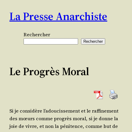
Aller
La Presse Anarchiste
au
contenu
Rechercher
Rechercher
Le Progrès Moral
Si je consi­dère l’a­dou­cis­se­ment et le raf­fi­ne­ment
des mœurs comme pro­grès moral, si je donne la
joie de vivre, et non la péni­tence, comme but de