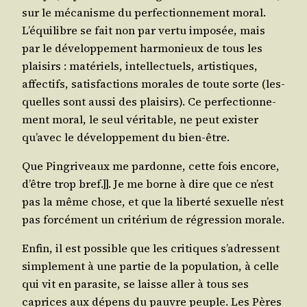
sur le méca­nisme du per­fec­tion­ne­ment moral.
L’é­qui­libre se fait non par ver­tu impo­sée, mais
par le déve­lop­pe­ment har­mo­nieux de tous les
plai­sirs : maté­riels, intel­lec­tuels, artis­tiques,
affec­tifs, satis­fac­tions morales de toute sorte (les­
quelles sont aus­si des plai­sirs). Ce per­fec­tion­ne­
ment moral, le seul véri­table, ne peut exis­ter
qu’a­vec le déve­lop­pe­ment du bien-être.
Que Pin­gri­veaux me par­donne, cette fois encore,
d’être trop bref.]]. Je me borne à dire que ce n’est
pas la même chose, et que la liber­té sexuelle n’est
pas for­cé­ment un cri­té­rium de régres­sion morale.
Enfin, il est pos­sible que les cri­tiques s’a­dressent
sim­ple­ment à une par­tie de la popu­la­tion, à celle
qui vit en para­site, se laisse aller à tous ses
caprices aux dépens du pauvre peuple. Les Pères