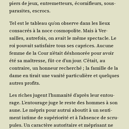
piers de jeux, entre­met­teurs, écor­ni­fleurs, sous-
para­sites, escrocs.
Tel est le tableau qu’on observe dans les lieux
consa­crés à la noce cos­mo­po­lite. Mais à Ver­
sailles, autre­fois, on avait le même spec­tacle. Le
roi pou­vait satis­faire tous ses caprices. Aucune
femme de la Cour n’é­tait désho­no­rée pour avoir
été sa maî­tresse, fût-ce d’un jour. C’é­tait, au
contraire, un hon­neur recher­ché ; la famille de la
dame en tirait une vani­té par­ti­cu­lière et quelques
autres profits.
Les riches jugent l’hu­ma­ni­té d’a­près leur entou­
rage. L’en­tou­rage juge le reste des hommes à son
aune. Le mépris pour autrui abou­tit à un sen­ti­
ment intime de supé­rio­ri­té et à l’ab­sence de scru­
pules. Un carac­tère auto­ri­taire et mépri­sant ne