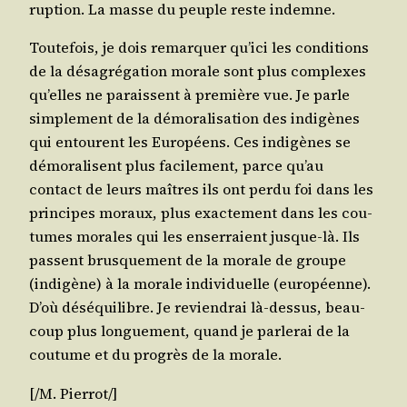
rup­tion. La masse du peuple reste indemne.
Tou­te­fois, je dois remar­quer qu’i­ci les condi­tions
de la désa­gré­ga­tion morale sont plus com­plexes
qu’elles ne paraissent à pre­mière vue. Je parle
sim­ple­ment de la démo­ra­li­sa­tion des indi­gènes
qui entourent les Euro­péens. Ces indi­gènes se
démo­ra­lisent plus faci­le­ment, parce qu’au
contact de leurs maîtres ils ont per­du foi dans les
prin­cipes moraux, plus exac­te­ment dans les cou­
tumes morales qui les enser­raient jusque-là. Ils
passent brus­que­ment de la morale de groupe
(indi­gène) à la morale indi­vi­duelle (euro­péenne).
D’où dés­équi­libre. Je revien­drai là-des­sus, beau­
coup plus lon­gue­ment, quand je par­le­rai de la
cou­tume et du pro­grès de la morale.
[/​
M. Pier­rot
/​]