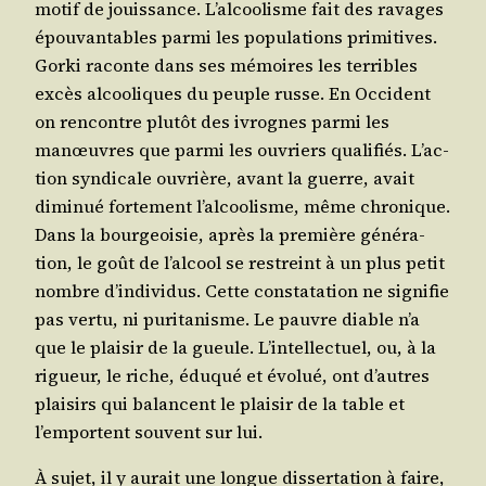
motif de jouis­sance. L’al­coo­lisme fait des ravages
épou­van­tables par­mi les popu­la­tions pri­mi­tives.
Gor­ki raconte dans ses mémoires les ter­ribles
excès alcoo­liques du peuple russe. En Occi­dent
on ren­contre plu­tôt des ivrognes par­mi les
manœuvres que par­mi les ouvriers qua­li­fiés. L’ac­
tion syn­di­cale ouvrière, avant la guerre, avait
dimi­nué for­te­ment l’al­coo­lisme, même chro­nique.
Dans la bour­geoi­sie, après la pre­mière géné­ra­
tion, le goût de l’al­cool se res­treint à un plus petit
nombre d’in­di­vi­dus. Cette consta­ta­tion ne signi­fie
pas ver­tu, ni puri­ta­nisme. Le pauvre diable n’a
que le plai­sir de la gueule. L’in­tel­lec­tuel, ou, à la
rigueur, le riche, édu­qué et évo­lué, ont d’autres
plai­sirs qui balancent le plai­sir de la table et
l’emportent sou­vent sur lui.
À sujet, il y aurait une longue dis­ser­ta­tion à faire,