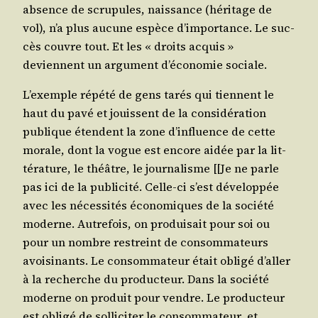
absence de scru­pules, nais­sance (héri­tage de
vol), n’a plus aucune espèce d’im­por­tance. Le suc­
cès couvre tout. Et les « droits acquis »
deviennent un argu­ment d’é­co­no­mie sociale.
L’exemple répé­té de gens tarés qui tiennent le
haut du pavé et jouissent de la consi­dé­ra­tion
publique étendent la zone d’in­fluence de cette
morale, dont la vogue est encore aidée par la lit­
té­ra­ture, le théâtre, le jour­na­lisme [[Je ne parle
pas ici de la publi­ci­té. Celle-ci s’est déve­lop­pée
avec les néces­si­tés éco­no­miques de la socié­té
moderne. Autre­fois, on pro­dui­sait pour soi ou
pour un nombre res­treint de consom­ma­teurs
avoi­si­nants. Le consom­ma­teur était obli­gé d’al­ler
à la recherche du pro­duc­teur. Dans la socié­té
moderne on pro­duit pour vendre. Le pro­duc­teur
est obli­gé de sol­li­ci­ter le consom­ma­teur, et,