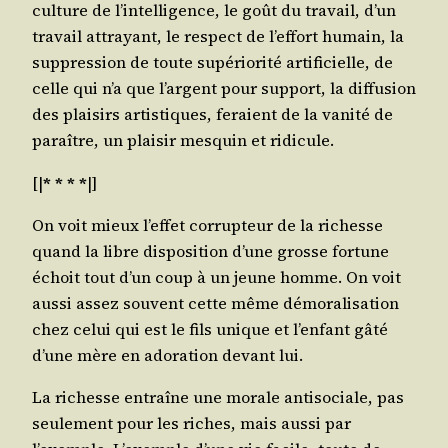
culture de l’in­tel­li­gence, le goût du tra­vail, d’un
tra­vail attrayant, le res­pect de l’ef­fort humain, la
sup­pres­sion de toute supé­rio­ri­té arti­fi­cielle, de
celle qui n’a que l’argent pour sup­port, la dif­fu­sion
des plai­sirs artis­tiques, feraient de la vani­té de
paraître, un plai­sir mes­quin et ridicule.
[|
* * * *
|]
On voit mieux l’ef­fet cor­rup­teur de la richesse
quand la libre dis­po­si­tion d’une grosse for­tune
échoit tout d’un coup à un jeune homme. On voit
aus­si assez sou­vent cette même démo­ra­li­sa­tion
chez celui qui est le fils unique et l’en­fant gâté
d’une mère en ado­ra­tion devant lui.
La richesse entraîne une morale anti­so­ciale, pas
seule­ment pour les riches, mais aus­si par