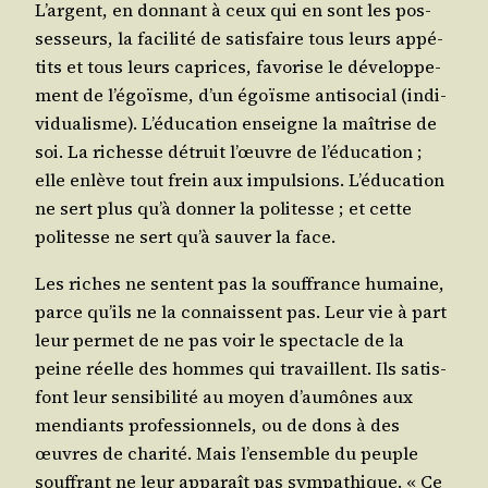
L’argent, en don­nant à ceux qui en sont les pos­
ses­seurs, la faci­li­té de satis­faire tous leurs appé­
tits et tous leurs caprices, favo­rise le déve­lop­pe­
ment de l’é­goïsme, d’un égoïsme anti­so­cial (indi­
vi­dua­lisme). L’é­du­ca­tion enseigne la maî­trise de
soi. La richesse détruit l’œuvre de l’é­du­ca­tion ;
elle enlève tout frein aux impul­sions. L’é­du­ca­tion
ne sert plus qu’à don­ner la poli­tesse ; et cette
poli­tesse ne sert qu’à sau­ver la face.
Les riches ne sentent pas la souf­france humaine,
parce qu’ils ne la connaissent pas. Leur vie à part
leur per­met de ne pas voir le spec­tacle de la
peine réelle des hommes qui tra­vaillent. Ils satis­
font leur sen­si­bi­li­té au moyen d’au­mônes aux
men­diants pro­fes­sion­nels, ou de dons à des
œuvres de cha­ri­té. Mais l’en­semble du peuple
souf­frant ne leur appa­raît pas sym­pa­thique. « Ce