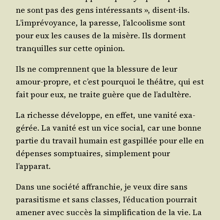
ne sont pas des gens inté­res­sants », disent-ils.
L’im­pré­voyance, la paresse, l’al­coo­lisme sont
pour eux les causes de la misère. Ils dorment
tran­quilles sur cette opinion.
Ils ne com­prennent que la bles­sure de leur
amour-propre, et c’est pour­quoi le théâtre, qui est
fait pour eux, ne traite guère que de l’adultère.
La richesse déve­loppe, en effet, une vani­té exa­
gé­rée. La vani­té est un vice social, car une bonne
par­tie du tra­vail humain est gas­pillée pour elle en
dépenses somp­tuaires, sim­ple­ment pour
l’apparat.
Dans une socié­té affran­chie, je veux dire sans
para­si­tisme et sans classes, l’é­du­ca­tion pour­rait
ame­ner avec suc­cès la sim­pli­fi­ca­tion de la vie. La