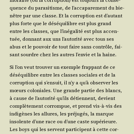
quence du para­si­tisme, de l’ac­ca­pa­re­ment du bie­
nêtre par une classe. Et la cor­rup­tion est d’au­tant
plus forte que le dés­équi­libre est plus grand
entre les classes, que l’i­né­ga­li­té est plus accen­
tuée, don­nant aux uns l’au­to­ri­té avec tous ses
abus et le pou­voir de tout faire sans contrôle, fai­
sant sourdre chez les autres l’en­vie et la haine.
Si l’on veut trou­ver un exemple frap­pant de ce
dés­équi­libre entre les classes sociales et de la
cor­rup­tion qui s’en­suit, il n’y a qu’à obser­ver les
mœurs colo­niales. Une grande par­tie des blancs,
à cause de l’au­to­ri­té qu’ils détiennent, devient
com­plè­te­ment cor­rom­pue, et prend vis-à-vis des
indi­gènes les allures, les pré­ju­gés, la marque
inso­lente d’une race ou d’une caste supé­rieure.
Les boys qui les servent par­ti­cipent à cette cor­