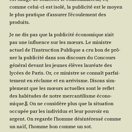
comme celui-ci est iso­lé, la publi­ci­té est le moyen
le plus pra­tique d’as­su­rer l’é­cou­le­ment des
produits.
Je ne dis pas que la publi­ci­té éco­no­mique n’ait
pas une influence sur les mœurs. Le ministre
actuel de l’Ins­truc­tion Publique a cru bon de prô­
ner la publi­ci­té dans son dis­cours du Concours
géné­ral devant les jeunes élèves lau­réate des
lycées de Paris. Or, ce ministre se connaît par­fai­
te­ment en réclame et en arri­visme. Disons sim­
ple­ment que les mœurs actuelles sont le reflet
des habi­tudes de notre mer­can­ti­lisme éco­no­
mique.]]. On ne consi­dère plus que la situa­tion
occu­pée par les indi­vi­dus et leur pou­voir en
argent. On regarde l’homme dés­in­té­res­sé comme
un naïf, l’homme bon comme un sot.