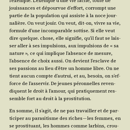
l’exemple. L’exemple d’une vie facile, toute de
jouis­sances et dépour­vue d’ef­fort, cor­rompt une
par­tie de la popu­la­tion qui assiste à la noce jour­
na­lière. On veut jouir. On veut, dit-on, vivre sa vie,
for­mule d’une incom­pa­rable sot­tise. Si elle veut
dire quelque. chose, elle signi­fie, qu’il faut se lais­
ser aller à ses impul­sions, aux impul­sions de « sa
nature », ce qui implique l’ab­sence de mesure,
l’ab­sence de choix aus­si. On devient l’es­clave de
ses pas­sions au lieu d’être un homme libre. On ne
tient aucun compte d’au­trui, et au, besoin, on s’ef­
force de l’as­ser­vir. De jeunes péron­nelles reven­
diquent le droit à l’a­mour, qui pra­ti­que­ment res­
semble fort au droit à la prostitution.
En somme, il s’a­git, de ne pas tra­vailler et de par­
ti­ci­per au para­si­tisme des riches — les femmes, en
se pros­ti­tuant, les hommes comme lar­bins, crou­