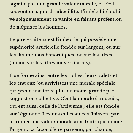
signi­fie pas une grande valeur morale, et c’est
sou­vent un signe d’im­bé­cil­li­té. L’im­bé­cil­li­té culti­
vé soi­gneu­se­ment sa vani­té en fai­sant pro­fes­sion
de mépri­ser les hommes.
Le pire vani­teux est l’im­bé­cile qui pos­sède une
supé­rio­ri­té arti­fi­cielle fon­dée sur l’argent, ou sur
les dis­tinc­tions hono­ri­fiques, ou sur les titres
(même sur les titres universitaires).
Il se forme ain­si entre les riches, leurs valets et
les envieux (ou arri­vistes) une morale spé­ciale
qui prend une force plus ou moins grande par
sug­ges­tion col­lec­tive. C’est la morale du suc­cès,
qui est aus­si celle de l’ar­ri­visme ; elle est fon­dée
sur l’é­goïsme. Les uns et les autres finissent par
attri­buer une valeur morale aux droits que donne
l’argent. La façon d’être par­ve­nu, par chance,