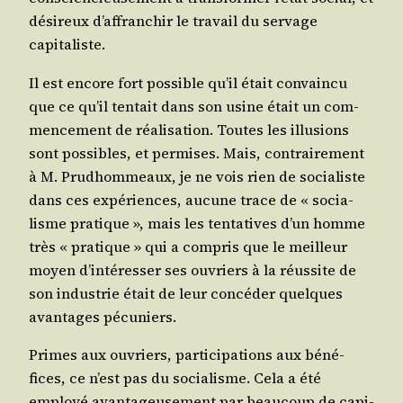
dési­reux d’af­fran­chir le tra­vail du ser­vage
capitaliste.
Il est encore fort pos­sible qu’il était convain­cu
que ce qu’il ten­tait dans son usine était un com­
men­ce­ment de réa­li­sa­tion. Toutes les illu­sions
sont pos­sibles, et per­mises. Mais, contrai­re­ment
à M. Prud­hom­meaux, je ne vois rien de socia­liste
dans ces expé­riences, aucune trace de « socia­
lisme pra­tique », mais les ten­ta­tives d’un homme
très « pra­tique » qui a com­pris que le meilleur
moyen d’in­té­res­ser ses ouvriers à la réus­site de
son indus­trie était de leur concé­der quelques
avan­tages pécuniers.
Primes aux ouvriers, par­ti­ci­pa­tions aux béné­
fices, ce n’est pas du socia­lisme. Cela a été
employé avan­ta­geu­se­ment par beau­coup de capi­