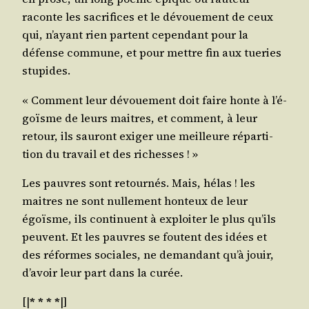
raconte les sacri­fices et le dévoue­ment de ceux
qui, n’ayant rien partent cepen­dant pour la
défense com­mune, et pour mettre fin aux tue­ries
stupides.
« Com­ment leur dévoue­ment doit faire honte à l’é­
goïsme de leurs maitres, et com­ment, à leur
retour, ils sau­ront exi­ger une meilleure répar­ti­
tion du tra­vail et des richesses ! »
Les pauvres sont retour­nés. Mais, hélas ! les
maitres ne sont nul­le­ment hon­teux de leur
égoïsme, ils conti­nuent à exploi­ter le plus qu’ils
peuvent. Et les pauvres se foutent des idées et
des réformes sociales, ne deman­dant qu’à jouir,
d’a­voir leur part dans la curée.
[|
* * * *
|]