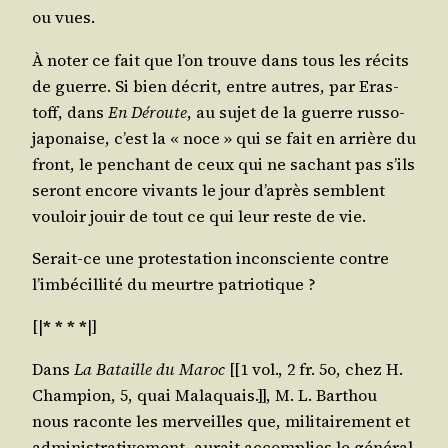
ou vues.
À noter ce fait que l’on trouve dans tous les récits
de guerre. Si bien décrit, entre autres, par Eras­
toff, dans
En Déroute
, au sujet de la guerre rus­so-
japo­naise, c’est la « noce » qui se fait en arrière du
front, le pen­chant de ceux qui ne sachant pas s’ils
seront encore vivants le jour d’a­près semblent
vou­loir jouir de tout ce qui leur reste de vie.
Serait-ce une pro­tes­ta­tion incons­ciente contre
l’im­bé­cil­li­té du meurtre patriotique ?
[|
* * * *
|]
Dans
La Bataille du Maroc
[[1 vol., 2 fr. 5o, chez H.
Cham­pion, 5, quai Mala­quais.]], M. L. Bar­thou
nous raconte les mer­veilles que, mili­tai­re­ment et
admi­nis­tra­ti­ve­ment, aurait accom­plies le géné­ral