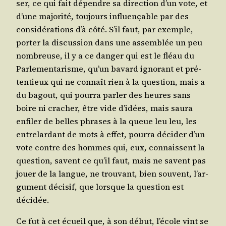
ser, ce qui fait dépendre sa direc­tion d’un vote, et
d’une majo­ri­té, tou­jours influen­çable par des
consi­dé­ra­tions d’à côté. S’il faut, par exemple,
por­ter la dis­cus­sion dans une assem­blée un peu
nom­breuse, il y a ce dan­ger qui est le fléau du
Par­le­men­ta­risme, qu’un bavard igno­rant et pré­
ten­tieux qui ne connaît rien à la ques­tion, mais a
du bagout, qui pour­ra par­ler des heures sans
boire ni cra­cher, être vide d’i­dées, mais sau­ra
enfi­ler de belles phrases à la queue leu leu, les
entre­lar­dant de mots à effet, pour­ra déci­der d’un
vote contre des hommes qui, eux, connaissent la
ques­tion, savent ce qu’il faut, mais ne savent pas
jouer de la langue, ne trou­vant, bien sou­vent, l’ar­
gu­ment déci­sif, que lorsque la ques­tion est
décidée.
Ce fut à cet écueil que, à son début, l’é­cole vint se