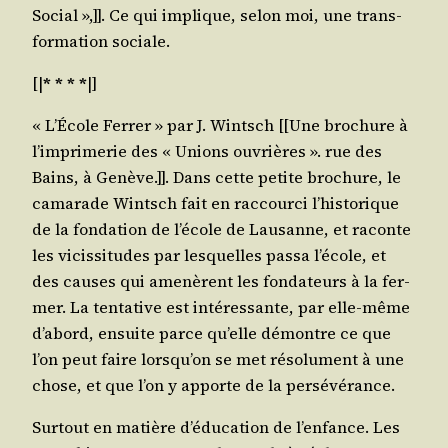
Social »,]]. Ce qui implique, selon moi, une trans­
for­ma­tion sociale.
[|
* * * *
|]
« L’É­cole Fer­rer » par J. Wintsch [[Une bro­chure à
l’im­pri­me­rie des « Unions ouvrières ». rue des
Bains, à Genève.]]. Dans cette petite bro­chure, le
cama­rade Wintsch fait en rac­cour­ci l’his­to­rique
de la fon­da­tion de l’é­cole de Lau­sanne, et raconte
les vicis­si­tudes par les­quelles pas­sa l’é­cole, et
des causes qui ame­nèrent les fon­da­teurs à la fer­
mer. La ten­ta­tive est inté­res­sante, par elle-même
d’a­bord, ensuite parce qu’elle démontre ce que
l’on peut faire lors­qu’on se met réso­lu­ment à une
chose, et que l’on y apporte de la persévérance.
Sur­tout en matière d’é­du­ca­tion de l’en­fance. Les