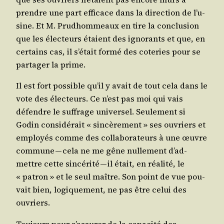
prendre une part effi­cace dans la direc­tion de l’u­
sine. Et M. Prud­hom­meaux en tire la conclu­sion
que les élec­teurs étaient des igno­rants et que, en
cer­tains cas, il s’é­tait for­mé des cote­ries pour se
par­ta­ger la prime.
Il est fort pos­sible qu’il y avait de tout cela dans le
vote des élec­teurs. Ce n’est pas moi qui vais
défendre le suf­frage uni­ver­sel. Seule­ment si
Godin consi­dé­rait « sin­cè­re­ment » ses ouvriers et
employés comme des col­la­bo­ra­teurs à une œuvre
com­mune — cela ne me gêne nul­le­ment d’ad­
mettre cette sin­cé­ri­té — il était, en réa­li­té, le
« patron » et le seul maître. Son point de vue pou­
vait bien, logi­que­ment, ne pas être celui des
ouvriers.
Tou­jours pour s’as­su­rer de la capa­ci­té des