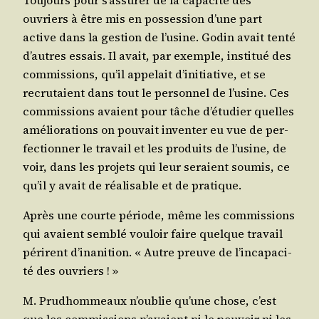
ouvriers à être mis en pos­ses­sion d’une part
active dans la ges­tion de l’u­sine. Godin avait ten­té
d’autres essais. Il avait, par exemple, ins­ti­tué des
com­mis­sions, qu’il appe­lait d’i­ni­tia­tive, et se
recru­taient dans tout le per­son­nel de l’u­sine. Ces
com­mis­sions avaient pour tâche d’é­tu­dier quelles
amé­lio­ra­tions on pou­vait inven­ter eu vue de per­
fec­tion­ner le tra­vail et les pro­duits de l’u­sine, de
voir, dans les pro­jets qui leur seraient sou­mis, ce
qu’il y avait de réa­li­sable et de pratique.
Après une courte période, même les com­mis­sions
qui avaient sem­blé vou­loir faire quelque tra­vail
périrent d’i­na­ni­tion. « Autre preuve de l’in­ca­pa­ci­
té des ouvriers ! »
M. Prud­hom­meaux n’ou­blie qu’une chose, c’est