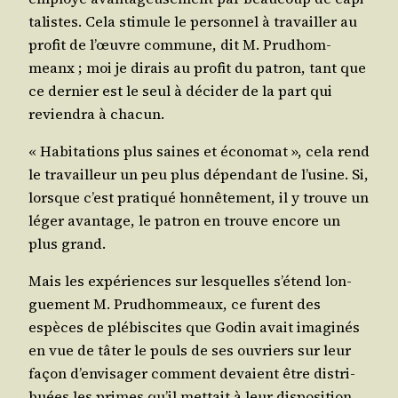
ta­listes. Cela sti­mule le per­son­nel à tra­vailler au
pro­fit de l’œuvre com­mune, dit M. Prud­hom­
meanx ; moi je dirais au pro­fit du patron, tant que
ce der­nier est le seul à déci­der de la part qui
revien­dra à chacun.
« Habi­ta­tions plus saines et éco­no­mat », cela rend
le tra­vailleur un peu plus dépen­dant de l’u­sine. Si,
lorsque c’est pra­ti­qué hon­nê­te­ment, il y trouve un
léger avan­tage, le patron en trouve encore un
plus grand.
Mais les expé­riences sur les­quelles s’é­tend lon­
gue­ment M. Prud­hom­meaux, ce furent des
espèces de plé­bis­cites que Godin avait ima­gi­nés
en vue de tâter le pouls de ses ouvriers sur leur
façon d’en­vi­sa­ger com­ment devaient être dis­tri­
buées les primes qu’il met­tait à leur dis­po­si­tion.