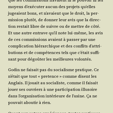
que les com­mis­sions n’a­vaient ni le pou­voir ni les
moyens d’exé­cu­ter aucun des pro­jets qu’elles
jugeaient bons, et n’a­vaient que le droit, la per­
mis­sion plu­tôt, de don­ner leur avis que la direc­
tion res­tait libre de suivre ou de mettre de côté.
Et une autre entrave qu’il note lui-même, les avis
de ces com­mis­sions avaient à pas­ser par une
com­pli­ca­tion hié­rar­chique et des conflits d’at­tri­
bu­tions et de com­pé­tences tels que c’é­tait suf­fi­
sant pour dégoû­ter les meilleures volontés.
Godin ne fai­sait pas du socia­lisme pra­tique. Ce
n’é­tait que tout « pre­tence » comme disent les
Anglais. Il jouait au socia­liste, comme il fai­sait
jouer ses ouvriers à une par­ti­ci­pa­tion illu­soire
dans l’or­ga­ni­sa­tion inté­rieure de l’u­sine. Ça ne
pou­vait abou­tir à rien.