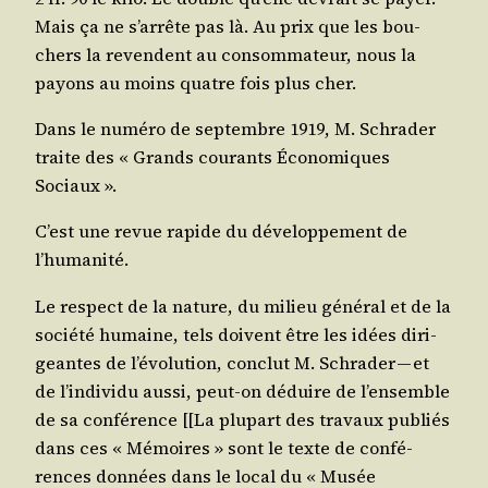
Mais ça ne s’ar­rête pas là. Au prix que les bou­
chers la revendent au consom­ma­teur, nous la
payons au moins quatre fois plus cher.
Dans le numé­ro de sep­tembre 1919, M. Schra­der
traite des « Grands cou­rants Éco­no­miques
Sociaux ».
C’est une revue rapide du déve­lop­pe­ment de
l’humanité.
Le res­pect de la nature, du milieu géné­ral et de la
socié­té humaine, tels doivent être les idées diri­
geantes de l’é­vo­lu­tion, conclut M. Schra­der — et
de l’in­di­vi­du aus­si, peut-on déduire de l’en­semble
de sa confé­rence [[La plu­part des tra­vaux publiés
dans ces « Mémoires » sont le texte de confé­
rences don­nées dans le local du « Musée