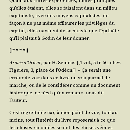
Quant aux autres expé­riences, toutes pra­tiques
qu’elles étaient, elles se fai­saient dans un milieu
capi­ta­liste, avec des moyens capi­ta­listes, de
façon à ne pas même effleu­rer les pri­vi­lèges du
capi­tal, elles n’a­vaient de socia­liste que l’é­pi­thète
qu’il plai­sait à Godin de leur donner.
[|
* * * *
|]
Armée d’O­rient
, par H. Sem­nos [[1 vol., 5 fr. 50, chez
Figuière, 3, place de l’O­déon.]]. « Ça serait une
erreur de voir dans ce livre un vrai jour­nal de
marche, ou de le consi­dé­rer comme un docu­ment
his­to­rique, ce n’est qu’un roman », nous dit
l’auteur.
C’est regret­table car, à mon point de vue, tout au
moins, tout l’in­té­rêt du livre repo­se­rait à ce que
les choses racon­tées soient des choses vécues