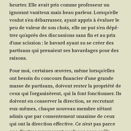
heur­ter. Elle avait pris comme pro­fes­seur un
igno­rant vani­teux mais beau par­leur. Lors­qu’elle
vou­lut s’en débar­ras­ser, ayant appris à éva­luer le
peu de valeur de son chois, elle ne put s’en dépê­
trer qu’a­près des dis­cus­sions sans fin et au prix
d’une scis­sion : le bavard ayant su se créer des
par­ti­sans qui pre­naient ses bavar­dages pour des
raisons.
Pour moi, cer­taines œuvres, même lors­qu’elles
ont besoin du concours finan­cier d’une grande
masse de par­ti­sans, doivent res­ter la pro­prié­té de
ceux qui l’or­ga­ni­sèrent, qui la font fonc­tion­ner. Ils
doivent en conser­ver la direc­tion, se recru­tant
eux-mêmes, chaque nou­veau membre n’é­tant
admis que par consen­te­ment una­nime de ceux
qui ont la direc­tion effec­tive. Ce n’est pas parce