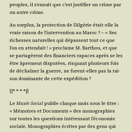
peuples, il s’en­suit que c’est jus­ti­fier un crime par
un autre crime.
Au sur­plus, la pro­tec­tion de l’Al­gé­rie était-elle la
vraie rai­son de l’in­ter­ven­tion au Maroc ? — « Ses
richesses natu­relles qui dépassent tout ce que
l’on en atten­dait ! » pro­clame M. Bar­thou, et que
se par­ta­gèrent des finan­ciers rapaces après se les
être âpre­ment dis­pu­tées, ris­quant plu­sieurs fois
de déchaî­ner la guerre, ne furent-elles pas la rai­
son domi­nante de cette expédition ?
[|
* * * *
|]
Le
Musée Social
publie chaque mois sous le titre :
« Mémoires et Docu­ments » des mono­gra­phies
sur toutes les ques­tions inté­res­sant l’é­co­no­mie
sociale. Mono­gra­phies écrites par des gens qui