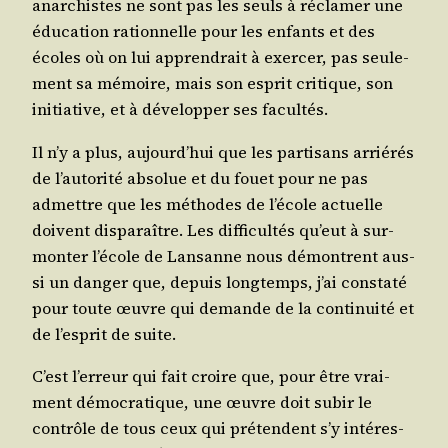
anar­chistes ne sont pas les seuls à récla­mer une
édu­ca­tion ration­nelle pour les enfants et des
écoles où on lui appren­drait à exer­cer, pas seule­
ment sa mémoire, mais son esprit cri­tique, son
ini­tia­tive, et à déve­lop­per ses facultés.
Il n’y a plus, aujourd’­hui que les par­ti­sans arrié­rés
de l’au­to­ri­té abso­lue et du fouet pour ne pas
admettre que les méthodes de l’é­cole actuelle
doivent dis­pa­raître. Les dif­fi­cul­tés qu’eut à sur­
mon­ter l’é­cole de Lan­sanne nous démontrent aus­
si un dan­ger que, depuis long­temps, j’ai consta­té
pour toute œuvre qui demande de la conti­nui­té et
de l’es­prit de suite.
C’est l’er­reur qui fait croire que, pour être vrai­
ment démo­cra­tique, une œuvre doit subir le
contrôle de tous ceux qui pré­tendent s’y inté­res­