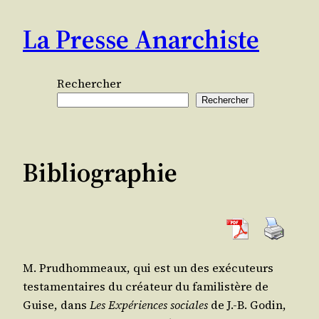
Aller
La Presse Anarchiste
au
contenu
Rechercher
Rechercher
Bibliographie
M. Prud­hom­meaux, qui est un des exé­cu­teurs
tes­ta­men­taires du créa­teur du fami­lis­tère de
Guise, dans
Les Expé­riences sociales
de J.-B. Godin,