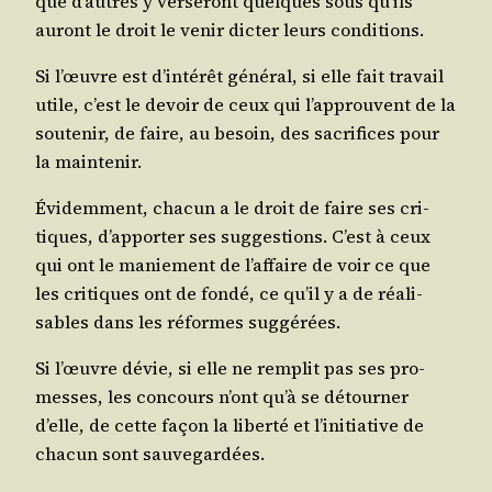
que d’autres y ver­se­ront quelques sous qu’ils
auront le droit le venir dic­ter leurs conditions.
Si l’œuvre est d’in­té­rêt géné­ral, si elle fait tra­vail
utile, c’est le devoir de ceux qui l’ap­prouvent de la
sou­te­nir, de faire, au besoin, des sacri­fices pour
la maintenir.
Évi­dem­ment, cha­cun a le droit de faire ses cri­
tiques, d’ap­por­ter ses sug­ges­tions. C’est à ceux
qui ont le manie­ment de l’af­faire de voir ce que
les cri­tiques ont de fon­dé, ce qu’il y a de réa­li­
sables dans les réformes suggérées.
Si l’œuvre dévie, si elle ne rem­plit pas ses pro­
messes, les concours n’ont qu’à se détour­ner
d’elle, de cette façon la liber­té et l’i­ni­tia­tive de
cha­cun sont sauvegardées.