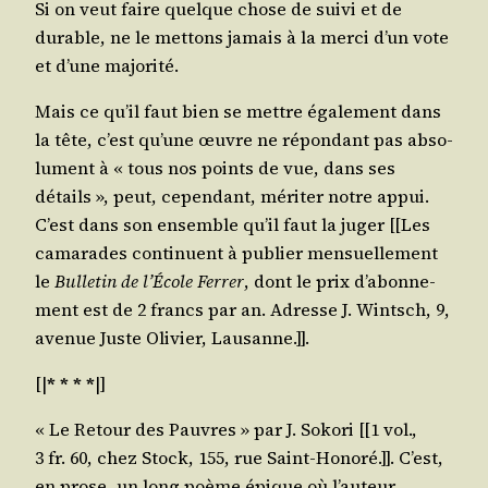
Si on veut faire quelque chose de sui­vi et de
durable, ne le met­tons jamais à la mer­ci d’un vote
et d’une majorité.
Mais ce qu’il faut bien se mettre éga­le­ment dans
la tête, c’est qu’une œuvre ne répon­dant pas abso­
lu­ment à « tous nos points de vue, dans ses
détails », peut, cepen­dant, méri­ter notre appui.
C’est dans son ensemble qu’il faut la juger [[Les
cama­rades conti­nuent à publier men­suel­le­ment
le
Bul­le­tin de l’É­cole Fer­rer
, dont le prix d’a­bon­ne­
ment est de 2 francs par an. Adresse J. Wintsch, 9,
ave­nue Juste Oli­vier, Lausanne.]].
[|
* * * *
|]
« Le Retour des Pauvres » par J. Soko­ri [[1 vol.,
3 fr. 60, chez Stock, 155, rue Saint-Hono­ré.]]. C’est,
en prose, un long poème épique où l’au­teur