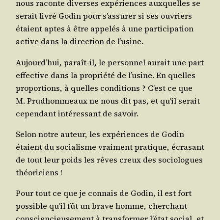
nous raconte diverses expé­riences aux­quelles se
serait livré Godin pour s’as­su­rer si ses ouvriers
étaient aptes à être appe­lés à une par­ti­ci­pa­tion
active dans la direc­tion de l’usine.
Aujourd’­hui, paraît-il, le per­son­nel aurait une part
effec­tive dans la pro­prié­té de l’u­sine. En quelles
pro­por­tions, à quelles condi­tions ? C’est ce que
M. Prud­hom­meaux ne nous dit pas, et qu’il serait
cepen­dant inté­res­sant de savoir.
Selon notre auteur, les expé­riences de Godin
étaient du socia­lisme vrai­ment pra­tique, écra­sant
de tout leur poids les rêves creux des socio­logues
théoriciens !
Pour tout ce que je connais de Godin, il est fort
pos­sible qu’il fût un brave homme, cher­chant
conscien­cieu­se­ment à trans­for­mer l’é­tat social, et