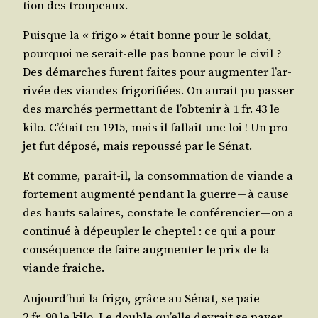
tion des troupeaux.
Puisque la « fri­go » était bonne pour le sol­dat,
pour­quoi ne serait-elle pas bonne pour le civil ?
Des démarches furent faites pour aug­men­ter l’ar­
ri­vée des viandes fri­go­ri­fiées. On aurait pu pas­ser
des mar­chés per­met­tant de l’ob­te­nir à 1 fr. 43 le
kilo. C’é­tait en 1915, mais il fal­lait une loi ! Un pro­
jet fut dépo­sé, mais repous­sé par le Sénat.
Et comme, parait-il, la consom­ma­tion de viande a
for­te­ment aug­men­té pen­dant la guerre — à cause
des hauts salaires, constate le confé­ren­cier — on a
conti­nué à dépeu­pler le chep­tel : ce qui a pour
consé­quence de faire aug­men­ter le prix de la
viande fraiche.
Aujourd’­hui la fri­go, grâce au Sénat, se paie
2 fr. 90 le kilo. Le double qu’elle devrait se payer.