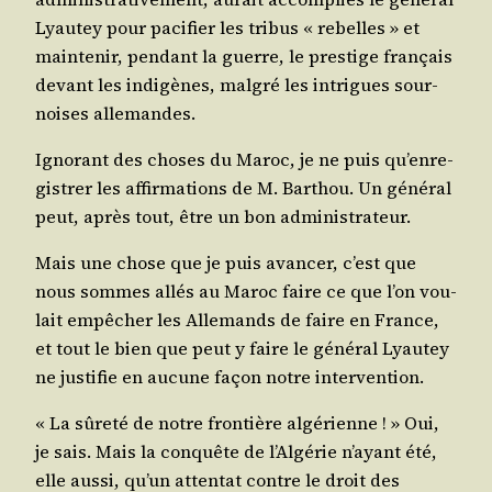
Lyau­tey pour paci­fier les tri­bus « rebelles » et
main­te­nir, pen­dant la guerre, le pres­tige fran­çais
devant les indi­gènes, mal­gré les intrigues sour­
noises allemandes.
Igno­rant des choses du Maroc, je ne puis qu’en­re­
gis­trer les affir­ma­tions de M. Bar­thou. Un géné­ral
peut, après tout, être un bon administrateur.
Mais une chose que je puis avan­cer, c’est que
nous sommes allés au Maroc faire ce que l’on vou­
lait empê­cher les Alle­mands de faire en France,
et tout le bien que peut y faire le géné­ral Lyau­tey
ne jus­ti­fie en aucune façon notre intervention.
« La sûre­té de notre fron­tière algé­rienne ! » Oui,
je sais. Mais la conquête de l’Al­gé­rie n’ayant été,
elle aus­si, qu’un atten­tat contre le droit des