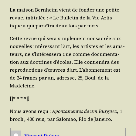
La mai­son Bern­heim vient de fon­der une petite
revue, inti­tu­lée : « Le Bul­le­tin de la Vie Artis­
tique » qui paraî­tra deux fois par mois.
Cette revue qui sera sim­ple­ment consa­crée aux
nou­velles inté­res­sant l’art, les artistes et les ama­
teurs, ne s’in­té­res­se­ra que comme docu­men­ta­
tion aux doc­trines d’é­coles. Elle contien­dra des
repro­duc­tions d’œuvres d’art. L’a­bon­ne­ment est
de 24 francs par an, adresse, 25, Boul. de la
Madeleine.
[|
* * * *
|]
Nous avons reçu :
Apon­ta­men­tos de um Bur­guez
, 1
broch., 400 reis, par Salo­mao, Rio de Janeiro.
Vincent Dubuc