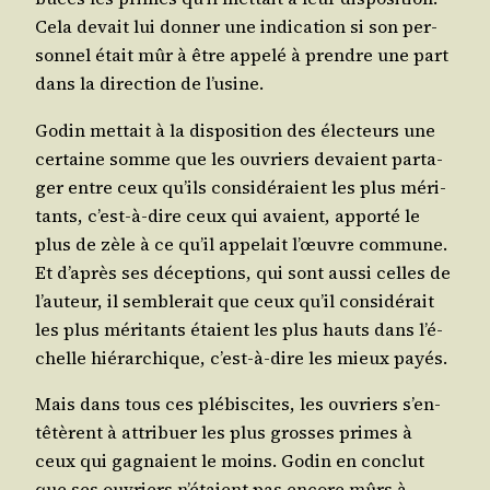
Cela devait lui don­ner une indi­ca­tion si son per­
son­nel était mûr à être appe­lé à prendre une part
dans la direc­tion de l’usine.
Godin met­tait à la dis­po­si­tion des élec­teurs une
cer­taine somme que les ouvriers devaient par­ta­
ger entre ceux qu’ils consi­dé­raient les plus méri­
tants, c’est-à-dire ceux qui avaient, appor­té le
plus de zèle à ce qu’il appe­lait l’œuvre com­mune.
Et d’a­près ses décep­tions, qui sont aus­si celles de
l’au­teur, il sem­ble­rait que ceux qu’il consi­dé­rait
les plus méri­tants étaient les plus hauts dans l’é­
chelle hié­rar­chique, c’est-à-dire les mieux payés.
Mais dans tous ces plé­bis­cites, les ouvriers s’en­
tê­tèrent à attri­buer les plus grosses primes à
ceux qui gagnaient le moins. Godin en conclut
que ses ouvriers n’é­taient pas encore mûrs à