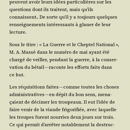
peuvent avoir leurs idées par­ti­cu­lières sur les
ques­tions dont ils traitent, mais qu’ils
connaissent.. De sorte qu’il y a tou­jours quelques
ren­sei­gne­ments inté­res­sants à gla­ner de leur
lecture.
Sous le titre : « La Guerre et le Chep­tel Natio­nal »,
M. A. Mas­sé dans le numé­ro de mai ayant été
char­gé de veiller, pen­dant la guerre, à la conser­
va­tion du bétail — raconte les efforts faits dans
ce but.
Les réqui­si­tions faites — comme toutes les choses
admi­nis­tra­tives — en dépit du bon sens, mena­
çaient de déci­mer les trou­peaux. Il eut l’i­dée de
faire venir de la viande fri­go­ri­fiée, avec laquelle
les troupes furent nour­ries deux jours sur trois.
Ce qui per­mit d’ar­rê­ter nota­ble­ment la des­truc­