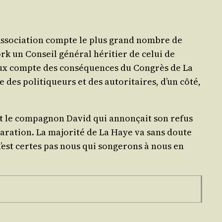
’As­so­cia­tion compte le plus grand nombre de
rk un Conseil géné­ral héri­tier de celui de
eux compte des consé­quences du Congrès de La
e des poli­ti­queurs et des auto­ri­taires, d’un côté,
ait le com­pa­gnon David qui annon­çait son refus
ra­tion. La majo­ri­té de La Haye va sans doute
’est certes pas nous qui son­ge­rons à nous en