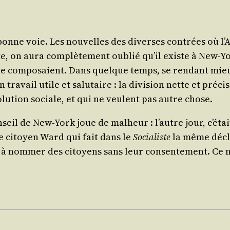
 bonne voie. Les nou­velles des diverses contrées où l
e, on aura com­plè­te­ment oublié qu’il existe à New-Yo
le com­po­saient. Dans quelque temps, se ren­dant mi
tra­vail utile et salu­taire : la divi­sion nette et pré­cis
o­lu­tion sociale, et qui ne veulent pas autre chose.
seil de New-York joue de mal­heur : l’autre jour, c’é­t
 le citoyen Ward qui fait dans le
Socia­liste
la même décla­
 a à nom­mer des citoyens sans leur consen­te­ment. Ce n