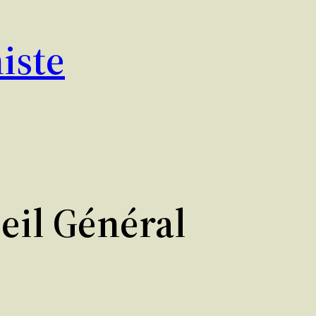
iste
eil Général