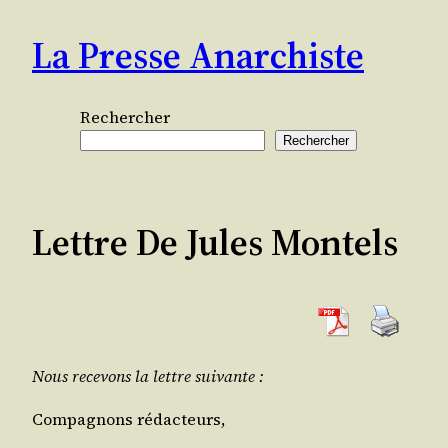
Aller
La Presse Anarchiste
au
contenu
Rechercher
Rechercher
Lettre De Jules Montels
Nous rece­vons la lettre suivante :
Com­pa­gnons rédacteurs,