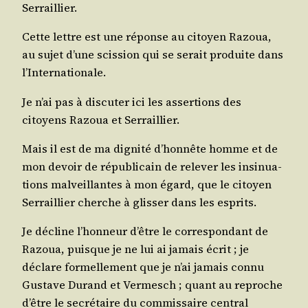
Serraillier.
Cette lettre est une réponse au citoyen Razoua,
au sujet d’une scis­sion qui se serait pro­duite dans
l’Internationale.
Je n’ai pas à dis­cu­ter ici les asser­tions des
citoyens Razoua et Serraillier.
Mais il est de ma digni­té d’hon­nête homme et de
mon devoir de répu­bli­cain de rele­ver les insi­nua­
tions mal­veillantes à mon égard, que le citoyen
Ser­raillier cherche à glis­ser dans les esprits.
Je décline l’hon­neur d’être le cor­res­pon­dant de
Razoua, puisque je ne lui ai jamais écrit ; je
déclare for­mel­le­ment que je n’ai jamais connu
Gus­tave Durand et Ver­mesch ; quant au reproche
d’être le secré­taire du com­mis­saire cen­tral