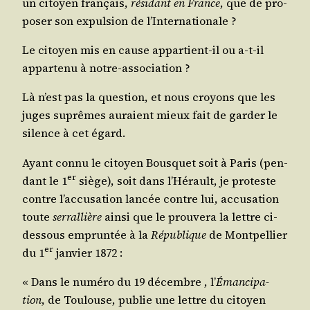
un citoyen fran­çais,
rési­dant en France
, que de pro­
po­ser son expul­sion de l’Internationale ?
Le citoyen mis en cause appar­tient-il ou a‑t-il
appar­te­nu à notre-association ?
Là n’est pas la ques­tion, et nous croyons que les
juges suprêmes auraient mieux fait de gar­der le
silence à cet égard.
Ayant connu le citoyen Bous­quet soit à Paris (pen­
er
dant le 1
siège), soit dans l’Hé­rault, je pro­teste
contre l’ac­cu­sa­tion lan­cée contre lui, accu­sa­tion
toute
ser­ral­lière
ain­si que le prou­ve­ra la lettre ci-
des­sous emprun­tée à la
Répu­blique
de Mont­pel­lier
er
du 1
jan­vier 1872 :
« Dans le numé­ro du 19 décembre , l’
Éman­ci­pa­
tion
, de Tou­louse, publie une lettre du citoyen