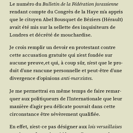
Le numé­ro du
Bul­le­tin de la Fédé­ra­tion juras­sienne
ren­dant compte du Congrès de la Haye m’a appris
que le citoyen Abel Bous­quet de Béziers (Hérault)
avait été mis sur la sel­lette des inqui­si­teurs de
Londres et décré­té de mouchardise.
Je crois rem­plir un devoir en pro­tes­tant contre
cette accu­sa­tion gra­tuite qui n’est fon­dée sur
aucune preuve,et qui, à coup sûr, n’est que le pro­
duit d’une ran­cune per­son­nelle et peut-être d’une
diver­gence d’o­pi­nions
anti-mar­xistes
.
Je me per­met­trai en même temps de faire remar­
quer aux poli­ti­queurs de l’In­ter­na­tio­nale que leur
manière d’a­gir peu déli­cate pou­vait dans cette
cir­cons­tance être sévè­re­ment qualifiée.
En effet, n’est-ce pas dési­gner aux
lois ver­saillaises