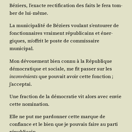
Béziers, l’exacte rec­ti­fi­ca­tion des faits le fera tom­
ber de lui-même.
La muni­ci­pa­li­té de Béziers vou­lant s’en­tou­rer de
fonc­tion­naires vrai­ment répu­bli­cains et éner­
giques, m’of­frit le poste de com­mis­saire
municipal.
Mon dévoue­ment bien connu à la Répu­blique
démo­cra­tique et sociale, me fit pas­ser sur les
incon­vé­nients
que pou­vait avoir cette fonc­tion ;
j’acceptai.
Une frac­tion de la démo­cra­tie vit alors avec envie
cette nomination.
Elle ne put me par­don­ner cette marque de
confiance et le bien que je pou­vais faire au par­ti
républicain.