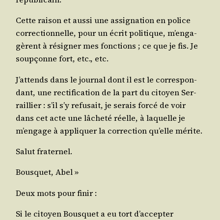
Cette rai­son et aus­si une assi­gna­tion en police
cor­rec­tion­nelle, pour un écrit poli­tique, m’en­ga­
gèrent à rési­gner mes fonc­tions ; ce que je fis. Je
soup­çonne fort, etc., etc.
J’at­tends dans le jour­nal dont il est le cor­res­pon­
dant, une rec­ti­fi­ca­tion de la part du citoyen Ser­
raillier : s’il s’y refu­sait, je serais for­cé de voir
dans cet acte une lâche­té réelle, à laquelle je
m’en­gage à appli­quer la cor­rec­tion qu’elle mérite.
Salut fra­ter­nel.
Bous­quet, Abel »
Deux mots pour finir :
Si le citoyen Bous­quet a eu tort d’ac­cep­ter