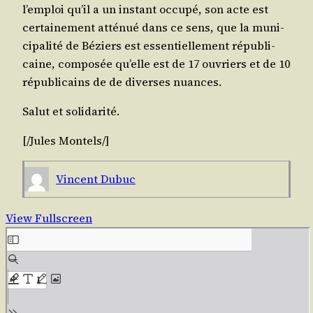
l’emploi qu’il a un ins­tant occu­pé, son acte est
cer­tai­ne­ment atté­nué dans ce sens, que la muni­
ci­pa­li­té de Béziers est essen­tiel­le­ment répu­bli­
caine, com­po­sée qu’elle est de 17 ouvriers et de 10
répu­bli­cains de de diverses nuances.
Salut et solidarité.
[/​Jules
Mon­tels
/​]
Vincent Dubuc
View Fullscreen