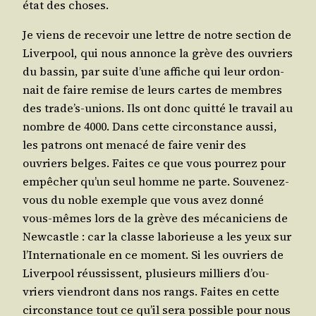
état des choses.
Je viens de rece­voir une lettre de notre sec­tion de
Liver­pool, qui nous annonce la grève des ouvriers
du bas­sin, par suite d’une affiche qui leur ordon­
nait de faire remise de leurs cartes de membres
des tra­de’s-unions. Ils ont donc quit­té le tra­vail au
nombre de 4000. Dans cette cir­cons­tance aus­si,
les patrons ont mena­cé de faire venir des
ouvriers belges. Faites ce que vous pour­rez pour
empê­cher qu’un seul homme ne parte. Sou­ve­nez-
vous du noble exemple que vous avez don­né
vous-mêmes lors de la grève des méca­ni­ciens de
New­castle : car la classe labo­rieuse a les yeux sur
l’In­ter­na­tio­nale en ce moment. Si les ouvriers de
Liver­pool réus­sissent, plu­sieurs mil­liers d’ou­
vriers vien­dront dans nos rangs. Faites en cette
cir­cons­tance tout ce qu’il sera pos­sible pour nous