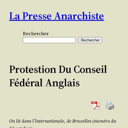
Aller
La Presse Anarchiste
au
contenu
Rechercher
Rechercher
Protestion Du Conseil
Fédéral Anglais
On lit dans l’
Inter­na­tio­nale
, de Bruxelles (numé­ro du