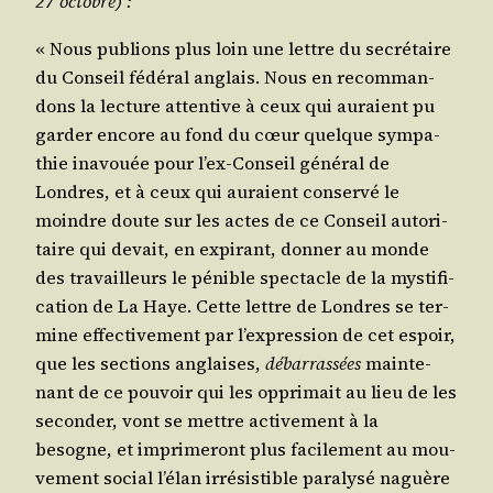
27 octobre) :
« Nous publions plus loin une lettre du secré­taire
du Conseil fédé­ral anglais. Nous en recom­man­
dons la lec­ture atten­tive à ceux qui auraient pu
gar­der encore au fond du cœur quelque sym­pa­
thie inavouée pour l’ex-Conseil géné­ral de
Londres, et à ceux qui auraient conser­vé le
moindre doute sur les actes de ce Conseil auto­ri­
taire qui devait, en expi­rant, don­ner au monde
des tra­vailleurs le pénible spec­tacle de la mys­ti­fi­
ca­tion de La Haye. Cette lettre de Londres se ter­
mine effec­ti­ve­ment par l’ex­pres­sion de cet espoir,
que les sec­tions anglaises,
débar­ras­sées
main­te­
nant de ce pou­voir qui les oppri­mait au lieu de les
secon­der, vont se mettre acti­ve­ment à la
besogne, et impri­me­ront plus faci­le­ment au mou­
ve­ment social l’é­lan irré­sis­tible para­ly­sé naguère