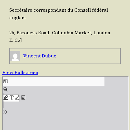
Secré­taire cor­res­pon­dant du Conseil fédé­ral
anglais
26, Baro­ness Road, Colum­bia Mar­ket, Lon­don.
E. C./]
Vincent Dubuc
View Fullscreen