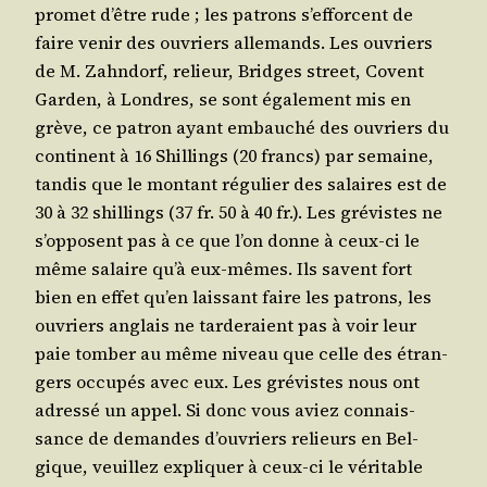
pro­met d’être rude ; les patrons s’ef­forcent de
faire venir des ouvriers alle­mands. Les ouvriers
de M. Zahn­dorf, relieur, Bridges street, Covent
Gar­den, à Londres, se sont éga­le­ment mis en
grève, ce patron ayant embau­ché des ouvriers du
conti­nent à 16 Shil­lings (20 francs) par semaine,
tan­dis que le mon­tant régu­lier des salaires est de
30 à 32 shil­lings (37 fr. 50 à 40 fr.). Les gré­vistes ne
s’op­posent pas à ce que l’on donne à ceux-ci le
même salaire qu’à eux-mêmes. Ils savent fort
bien en effet qu’en lais­sant faire les patrons, les
ouvriers anglais ne tar­de­raient pas à voir leur
paie tom­ber au même niveau que celle des étran­
gers occu­pés avec eux. Les gré­vistes nous ont
adres­sé un appel. Si donc vous aviez connais­
sance de demandes d’ou­vriers relieurs en Bel­
gique, veuillez expli­quer à ceux-ci le véri­table