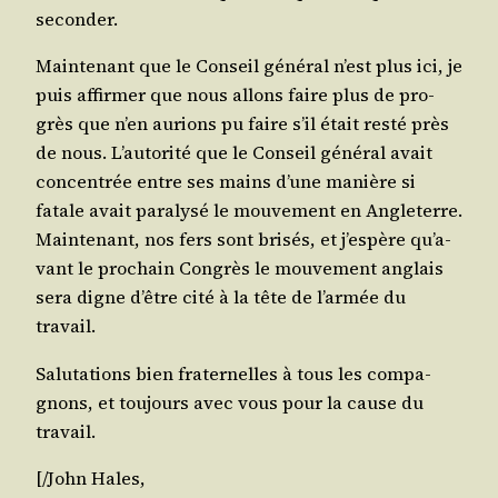
seconder.
Main­te­nant que le Conseil géné­ral n’est plus ici, je
puis affir­mer que nous allons faire plus de pro­
grès que n’en aurions pu faire s’il était res­té près
de nous. L’au­to­ri­té que le Conseil géné­ral avait
concen­trée entre ses mains d’une manière si
fatale avait para­ly­sé le mou­ve­ment en Angle­terre.
Main­te­nant, nos fers sont bri­sés, et j’es­père qu’a­
vant le pro­chain Congrès le mou­ve­ment anglais
sera digne d’être cité à la tête de l’ar­mée du
travail.
Salu­ta­tions bien fra­ter­nelles à tous les com­pa­
gnons, et tou­jours avec vous pour la cause du
travail.
[/​John
Hales
,