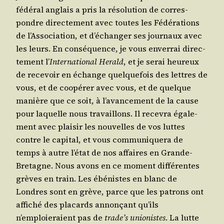
fédé­ral anglais a pris la réso­lu­tion de cor­res­
pondre direc­te­ment avec toutes les Fédé­ra­tions
de l’As­so­cia­tion, et d’é­chan­ger ses jour­naux avec
les leurs. En consé­quence, je vous enver­rai direc­
te­ment l’
Inter­na­tio­nal Herald
, et je serai heu­reux
de rece­voir en échange quel­que­fois des lettres de
vous, et de coopé­rer avec vous, et de quelque
manière que ce soit, à l’a­van­ce­ment de la cause
pour laquelle nous tra­vaillons. Il rece­vra éga­le­
ment avec plai­sir les nou­velles de vos luttes
contre le capi­tal, et vous com­mu­ni­que­ra de
temps à autre l’é­tat de nos affaires en Grande-
Bre­tagne. Nous avons en ce moment dif­fé­rentes
grèves en train. Les ébé­nistes en blanc de
Londres sont en grève, parce que les patrons ont
affi­ché des pla­cards annon­çant qu’ils
n’emploieraient pas de
tra­de’s unio­nistes
. La lutte