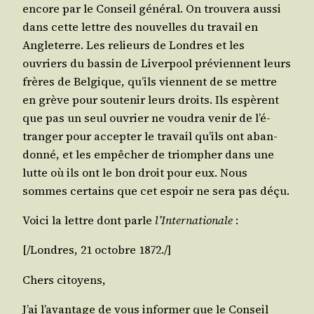
encore par le Conseil géné­ral. On trou­ve­ra aus­si
dans cette lettre des nou­velles du tra­vail en
Angle­terre. Les relieurs de Londres et les
ouvriers du bas­sin de Liver­pool pré­viennent leurs
frères de Bel­gique, qu’ils viennent de se mettre
en grève pour sou­te­nir leurs droits. Ils espèrent
que pas un seul ouvrier ne vou­dra venir de l’é­
tran­ger pour accep­ter le tra­vail qu’ils ont aban­
don­né, et les empê­cher de triom­pher dans une
lutte où ils ont le bon droit pour eux. Nous
sommes cer­tains que cet espoir ne sera pas déçu.
Voi­ci la lettre dont parle
l’In­ter­na­tio­nale
:
[/​Londres, 21 octobre 1872./]
Chers citoyens,
J’ai l’a­van­tage de vous infor­mer que le Conseil