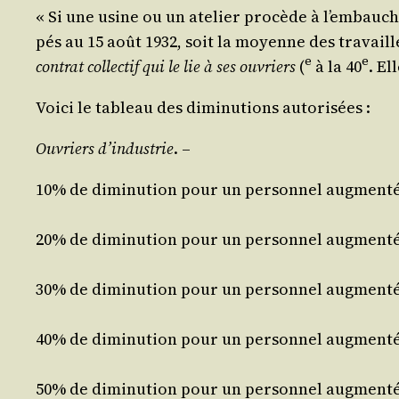
« Si une usine ou un ate­lier pro­cède à l’embauc
pés au 15 août 1932, soit la moyenne des tra­vaille
e
e
contrat col­lec­tif qui le lie à ses ouvriers
(
à la 40
. El
Voi­ci le tableau des dimi­nu­tions autorisées :
Ouvriers d’in­dus­trie
. –
10% de dimi­nu­tion pour un per­son­nel aug­men­t
20% de dimi­nu­tion pour un per­son­nel aug­men­t
30% de dimi­nu­tion pour un per­son­nel aug­men­t
40% de dimi­nu­tion pour un per­son­nel aug­men­t
50% de dimi­nu­tion pour un per­son­nel aug­men­t