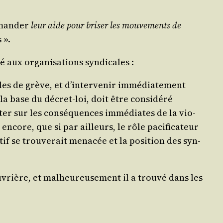
eman­der
leur aide pour bri­ser les mou­ve­ments de
 ».
 aux orga­ni­sa­tions syndicales :
es de grève, et d’in­ter­ve­nir immé­dia­te­ment
la base du décret-loi, doit être consi­dé­ré
is­ter sur les consé­quences immé­diates de la vio­
core, que si par ailleurs, le rôle paci­fi­ca­teur
tif se trou­ve­rait mena­cée et la posi­tion des syn­
uvrière, et mal­heu­reu­se­ment il a trou­vé dans les