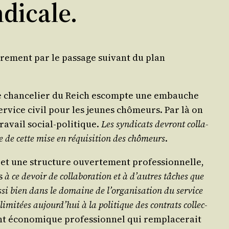
dicale.
­re­ment par le pas­sage sui­vant du plan
s ; le chan­ce­lier du Reich escompte une embauche
ser­vice civil pour les jeunes chô­meurs. Par là on
ra­vail social-poli­tique.
Les syn­di­cats devront col­la­
re de cette mise en réqui­si­tion des chô­meurs
.
s et une struc­ture ouver­te­ment pro­fes­sion­nelle,
es
à ce devoir de col­la­bo­ra­tion et à d’autres tâches que
­si bien dans le domaine de l’or­ga­ni­sa­tion du ser­vice
limi­tées aujourd’­hui à la poli­tique des contrats col­lec­
 éco­no­mique pro­fes­sion­nel qui rem­pla­ce­rait