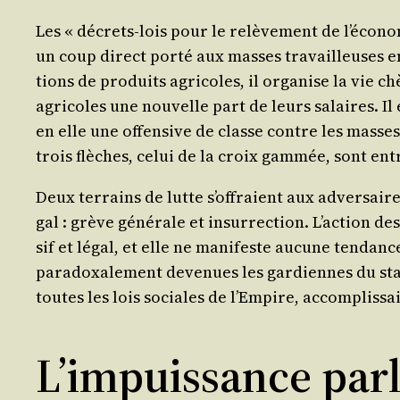
Les « décrets-lois pour le relè­ve­ment de l’é­co­no
un coup direct por­té aux masses tra­vailleuses en 
tions de pro­duits agri­coles, il orga­nise la vie c
agri­coles une nou­velle part de leurs salaires. Il
en elle une offen­sive de classe contre les masses 
trois flèches, celui de la croix gam­mée, sont e
Deux ter­rains de lutte s’of­fraient aux adver­saire
gal : grève géné­rale et insur­rec­tion. L’ac­tion des
sif et légal, et elle ne mani­feste aucune ten­dance 
para­doxa­le­ment deve­nues les gar­diennes du sta­t
toutes les lois sociales de l’Em­pire, accom­plis­sai
L’impuissance par