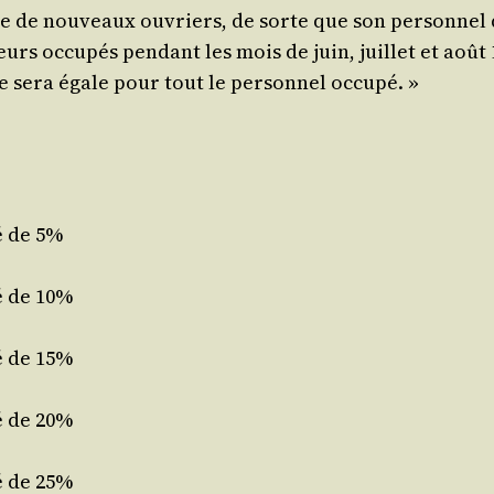
he de nou­veaux ouvriers, de sorte que son per­son­nel
urs occu­pés pen­dant les mois de juin, juillet et août 
le sera égale pour tout le per­son­nel occupé. »
é de 5%
é de 10%
é de 15%
é de 20%
é de 25%