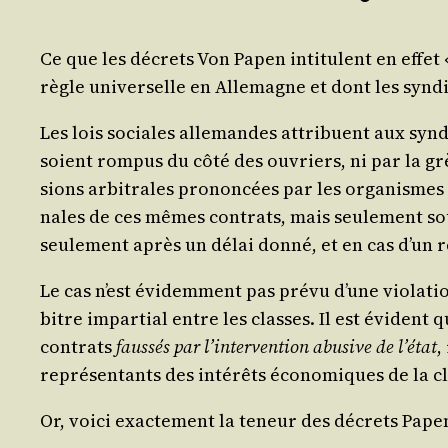
Ce que les décrets Von Papen inti­tulent en effet « 
règle uni­ver­selle en Alle­magne et dont les syn­di
Les lois sociales alle­mandes attri­buent aux syn­di
soient rom­pus du côté des ouvriers, ni par la grève
sions arbi­trales pro­non­cées par les orga­nismes d’
nales de ces mêmes contrats, mais seule­ment sous 
seule­ment après un délai don­né, et en cas d’un r
Le cas n’est évi­dem­ment pas pré­vu d’une vio­la­tio
bitre impar­tial entre les classes. Il est évident q
contrats
faus­sés par l’in­ter­ven­tion abu­sive de l’é­tat
,
repré­sen­tants des inté­rêts éco­no­miques de la 
Or, voi­ci exac­te­ment la teneur des décrets Pape