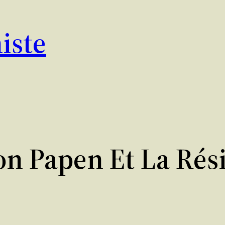
iste
on Papen Et La Rés