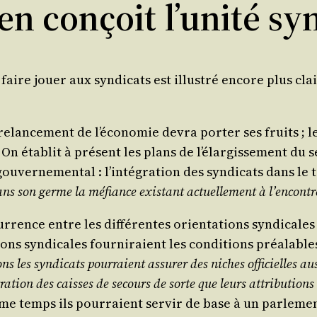
 conçoit l’unité syn
ire jouer aux syn­di­cats est illus­tré encore plus clai
e relan­ce­ment de l’é­co­no­mie devra por­ter ses fruit
 éta­blit à pré­sent les plans de l’é­lar­gis­se­ment du 
r­ne­men­tal : l’in­té­gra­tion des syn­di­cats dans le t
e dans son germe la méfiance exis­tant actuel­le­ment à l’en­cont
r­rence entre les dif­fé­rentes orien­ta­tions syn­di­cale
ions syn­di­cales four­ni­raient les condi­tions préa­labl
s les syn­di­cats pour­raient assu­rer des niches offi­cielles aus
tra­tion des caisses de secours de sorte que leurs attri­bu­tions 
e temps ils pour­raient ser­vir de base à un par­le­ment