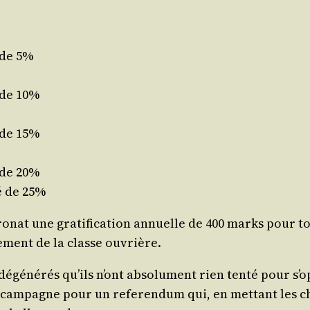
 de 5%
 de 10%
 de 15%
 de 20%
é de 25%
o­nat une gra­ti­fi­ca­tion annuelle de 400 marks pour 
a­me­ment de la classe ouvrière.
dégé­né­rés qu’ils n’ont abso­lu­ment rien ten­té pour s’op­
re cam­pagne pour un refe­ren­dum qui, en met­tant les 