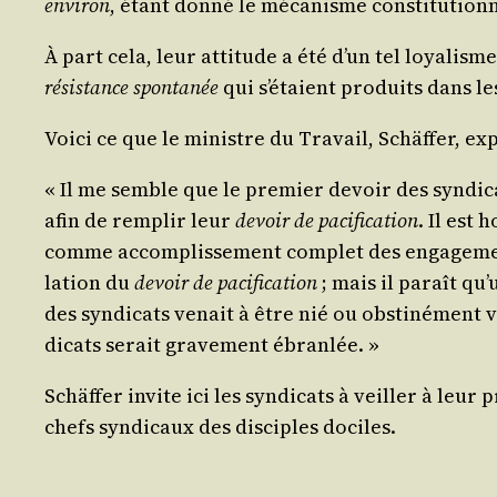
envi­ron
, étant don­né le méca­nisme consti­tu­tion
À part cela, leur atti­tude a été d’un tel loya­lis
résis­tance spon­ta­née
qui s’é­taient pro­duits dans l
Voi­ci ce que le ministre du Tra­vail, Schäf­fer, e
« Il me semble que le pre­mier devoir des syn­di­cat
afin de rem­plir leur
devoir de paci­fi­ca­tion
. Il est
comme accom­plis­se­ment com­plet des enga­ge­ments
la­tion du
devoir de paci­fi­ca­tion
; mais il paraît qu’
des syn­di­cats venait à être nié ou obs­ti­né­ment v
di­cats serait gra­ve­ment ébranlée. »
Schäf­fer invite ici les syn­di­cats à veiller à leu
chefs syn­di­caux des dis­ciples dociles.