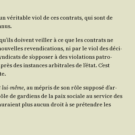
é un véri­table viol de ces contrats, qui sont de
onnus.
e qu’ils doivent veiller à ce que les contrats ne
ou­velles reven­di­ca­tions, ni par le viol des déci­
­di­cats de s’op­po­ser à des vio­la­tions patro­
s des ins­tances arbi­trales de l’é­tat. C’est
te.
at lui-même
, au mépris de son rôle sup­po­sé d’ar­
 rôle de gar­diens de la paix sociale au ser­vice des
’au­raient plus aucun droit à se pré­tendre les