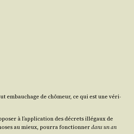
tout embau­chage de chô­meur, ce qui est une véri­
po­ser à l’ap­pli­ca­tion des décrets illé­gaux de
choses au mieux, pour­ra fonc­tion­ner
dans un an