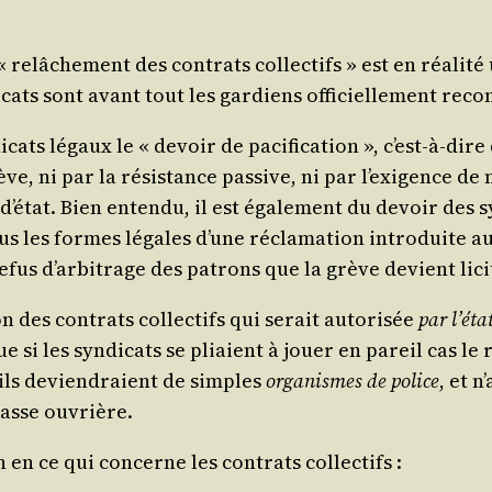
relâ­che­ment des contrats col­lec­tifs » est en réa­li­t
­cats sont avant tout les gar­diens offi­ciel­le­ment rec
­cats légaux le « devoir de paci­fi­ca­tion », c’est-à-dir
, ni par la résis­tance pas­sive, ni par l’exi­gence de n
é­tat. Bien enten­du, il est éga­le­ment du devoir des syn
les formes légales d’une récla­ma­tion intro­duite auprè
efus d’ar­bi­trage des patrons que la grève devient lici
n des contrats col­lec­tifs qui serait auto­ri­sée
par l’é­t
ue si les syn­di­cats se pliaient à jouer en pareil cas le
 ils devien­draient de simples
orga­nismes de police
, et n
classe ouvrière.
n en ce qui concerne les contrats collectifs :