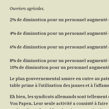
Ouvriers agri­coles.
2% de dimi­nu­tion pour un per­son­nel aug­men­té
4% de dimi­nu­tion pour un per­son­nel aug­men­té
6% de dimi­nu­tion pour un per­son­nel aug­men­té
8% de dimi­nu­tion pour un per­son­nel aug­men­té
10% de dimi­nu­tion pour un per­son­nel aug­men­t
Le plan gou­ver­ne­men­tal assure en outre au patr
table prime à l’u­ti­li­sa­tion des jaunes et à l’af­f
Eh bien, les syn­di­cats alle­mands sont tel­le­ment 
Von Papen. Leur seule acti­vi­té a consis­té à fai