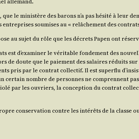
­nel allemand.
me, que le minis­tère des barons n’a pas hési­té à leur d
es entre­prises sou­mises au « relâ­che­ment des contrats
xpose au sujet du rôle que les décrets Papen ont réser­vé
s est d’exa­mi­ner le véri­table fon­de­ment des nou­vell
 hors de doute que le paie­ment des salaires réduits sur 
 pris par le contrat col­lec­tif. Il est super­flu d’in­s
un cer­tain nombre de per­sonnes ne com­prennent pas en
io­lé par les ouvriers, la concep­tion du contrat col­lec­
r propre conser­va­tion contre les inté­rêts de la classe o