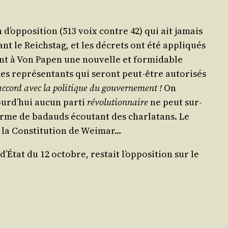
d’op­po­si­tion (513 voix contre 42) qui ait jamais
vant le Reichs­tag, et les décrets ont été appli­qués
ent à Von Papen une nou­velle et for­mi­dable
des repré­sen­tants qui seront peut-être auto­ri­sés
 accord avec la poli­tique du gou­ver­ne­ment !
On
ourd’­hui aucun par­ti
révo­lu­tion­naire
ne peut sur­
forme de badauds écou­tant des char­la­tans. Le
de la Consti­tu­tion de Weimar…
’É­tat du 12 octobre, res­tait l’op­po­si­tion sur le