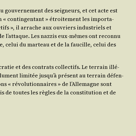
 du gou­ver­ne­ment des sei­gneurs, et cet acte est
 « contin­gen­tant » étroi­te­ment les impor­ta­
­tifs », il arrache aux ouvriers indus­triels et
 de l’at­taque. Les naz­zis eux-mêmes ont recon­nu
, celui du mar­teau et de la fau­cille, celui des
tie et des contrats col­lec­tifs. Le ter­rain illé­
o­lu­ment limi­tée jus­qu’à pré­sent au ter­rain défen­
ons « révo­lu­tion­naires » de l’Al­le­magne sont
s de toutes les règles de la consti­tu­tion et de