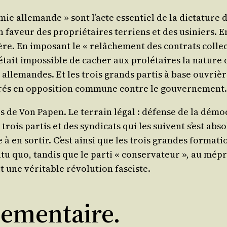
­mie alle­mande » sont l’acte essen­tiel de la dic­ta­ture
faveur des pro­prié­taires ter­riens et des usi­niers. En
hère. En impo­sant le « relâ­che­ment des contrats col­lec
 était impos­sible de cacher aux pro­lé­taires la nature
alle­mandes. Et les trois grands par­tis à base ouvrière
ntrés en oppo­si­tion com­mune contre le gouvernement.
s de Von Papen. Le ter­rain légal : défense de la démo­cra­
 trois par­tis et des syn­di­cats qui les suivent s’est abs
à en sor­tir. C’est ain­si que les trois grandes for­ma­ti
u quo, tan­dis que le par­ti « conser­va­teur », au mépri
t une véri­table révo­lu­tion fasciste.
lementaire.