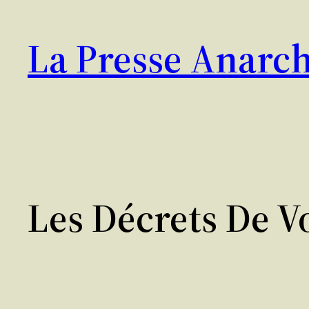
Aller
au
La Presse Anarch
contenu
Les Décrets De V