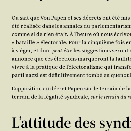
Ou sait que Von Papen et ses décrets ont été mis en
été réa­li­sée dans les annales du par­le­men­ta­ris
comme si de rien était. À l’heure où nous écri­von
« bataille » élec­to­rale. Pour la cin­quième fois 
à sié­ger, et dont
peut-être
les sug­ges­tions seront
annonce que ces élec­tions mar­que­ront la faillite
vivre à la pra­tique de l’é­lec­to­ra­lisme qui tr
par­ti naz­zi est défi­ni­ti­ve­ment tom­bé en que­
L’op­po­si­tion au décret Papen sur le ter­rain de la 
ter­rain de la léga­li­té syn­di­cale,
sur le ter­rain du re
L’attitude des synd