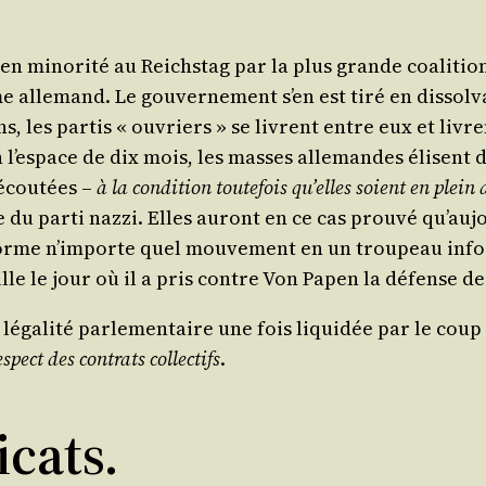
 mino­ri­té au Reichs­tag par la plus grande coa­li­tion 
me alle­mand. Le gou­ver­ne­ment s’en est tiré en dis­sol­
s, les par­tis « ouvriers » se livrent entre eux et livr
en l’es­pace de dix mois, les masses alle­mandes élisent 
 écou­tées –
à la condi­tion tou­te­fois qu’elles soient en plein
 du par­ti naz­zi. Elles auront en ce cas prou­vé qu’au­j
ans­forme n’im­porte quel mou­ve­ment en un trou­peau in
nouille le jour où il a pris contre Von Papen la défense 
léga­li­té par­le­men­taire une fois liqui­dée par le coup d
s­pect des contrats col­lec­tifs
.
icats.