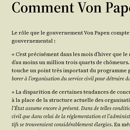
Comment Von Papen
Le rôle que le gou­ver­ne­ment Von Papen compte fa
gouvernemental :
« C’est pré­ci­sé­ment dans les mois d’hi­ver que l
d’au moins un mil­lion trois quarts de chô­meurs. On
touche un point très impor­tant du pro­gramme gou­ve
bo­rer à l’or­ga­ni­sa­tion du ser­vice civil pour détruir
» La dis­pa­ri­tion de cer­taines ten­dances de concu
à la place de la struc­ture actuelle des orga­ni­sa­t
l’É­tat assume encore à pré­sent. Dans de telles condi­tion
civil que dans celui de la régle­men­ta­tion et l’ad­mi­nis­
tifs se trou­ve­raient consi­dé­ra­ble­ment élar­gies
. En mêm