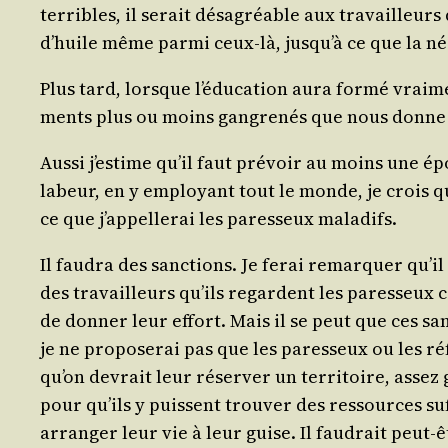
ter­ribles, il serait désa­gréable aux tra­vailleur
d’huile même par­mi ceux-là, jusqu’à ce que la néc
Plus tard, lorsque l’éducation aura for­mé vrai­me
ments plus ou moins gan­gre­nés que nous donne l
Aus­si j’estime qu’il faut pré­voir au moins une ép
labeur, en y employant tout le monde, je crois qu’
ce que j’appellerai les pares­seux maladifs.
Il fau­dra des sanc­tions. Je ferai remar­quer qu’il 
des tra­vailleurs qu’ils regardent les pares­seu
de don­ner leur effort. Mais il se peut que ces san
je ne pro­po­se­rai pas que les pares­seux ou les r
qu’on devrait leur réser­ver un ter­ri­toire, assez
pour qu’ils y puissent trou­ver des res­sources suf­
arran­ger leur vie à leur guise. Il fau­drait peut-