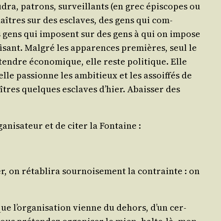
u­dra, patrons, sur­veillants (en grec épi­scopes ou
 maîtres sur des esclaves, des gens qui com­
es gens qui imposent sur des gens à qui on impose
i­sant. Mal­gré les appa­rences pre­mières, seul le
­tendre éco­no­mique, elle reste poli­tique. Elle
lle pas­sionne les ambi­tieux et les assoif­fés de
îtres quelques esclaves d’hier. Abais­ser des
­ni­sa­teur et de citer la Fontaine :
r, on réta­bli­ra sour­noi­se­ment la contrainte : on
 que l’organisation vienne du dehors, d’un cer­