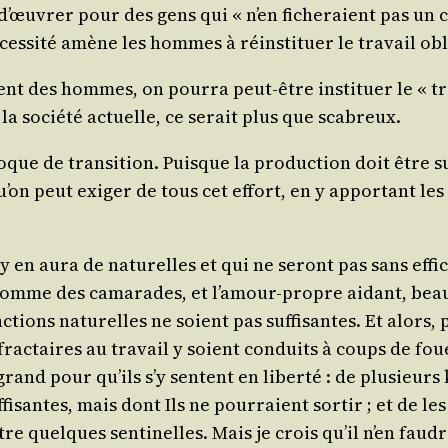
s d’œuvrer pour des gens qui « n’en fiche­raient pas un c
es­si­té amène les hommes à réins­ti­tuer le tra­vail ob
nt des hommes, on pour­ra peut-être ins­ti­tuer le « tra
a socié­té actuelle, ce serait plus que scabreux.
oque de tran­si­tion. Puisque la pro­duc­tion doit être s
on peut exi­ger de tous cet effort, en y appor­tant le
y en aura de natu­relles et qui ne seront pas sans effi­ca
x comme des cama­rades, et l’amour-propre aidant, beau
c­tions natu­relles ne soient pas suf­fi­santes. Et alor
éfrac­taires au tra­vail y soient conduits à coups de fo
 grand pour qu’ils s’y sentent en liber­té : de plu­sieu
fi­santes, mais dont Ils ne pour­raient sor­tir ; et de l
être quelques sen­ti­nelles. Mais je crois qu’il n’en fa