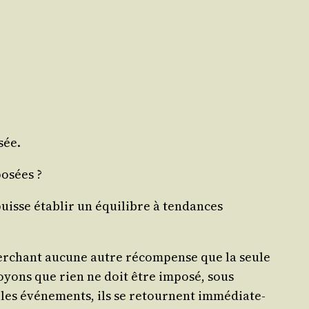
sée.
posées ?
sse éta­blir un équi­libre à ten­dances
her­chant aucune autre récom­pense que la seule
royons que rien ne doit être impo­sé, sous
s évé­ne­ments, ils se retournent immé­dia­te­