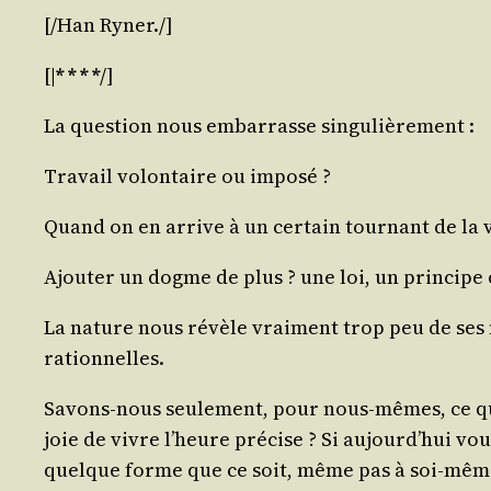
[/​Han
Ryner
./​]
[|
* * * *
/​]
La ques­tion nous embar­rasse singulièrement :
Tra­vail volon­taire ou imposé ?
Quand on en arrive à un cer­tain tour­nant de la
Ajou­ter un dogme de plus ? une loi, un prin­cipe 
La nature nous révèle vrai­ment trop peu de ses m
rationnelles.
Savons-nous seule­ment, pour nous-mêmes, ce qui 
joie de vivre l’heure pré­cise ? Si aujourd’hui v
quelque forme que ce soit, même pas à soi-même. 