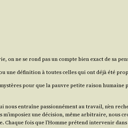
 vie, on ne se rond pas un compte bien exact de sa pen
ou une défi­ni­tion à toutes celles qui ont déjà été pro
ys­tères pour que la pauvre petite rai­son humaine pui
nous entraîne pas­sion­né­ment au tra­vail, n’en rec
ous m’imposiez une déci­sion, même arbi­traire, nous c
Chaque fois que l’Homme pré­tend inter­ve­nir dans le