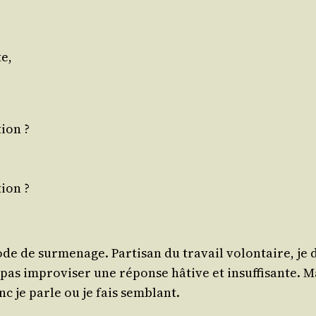
te,
?
ion ?
ion ?
de de sur­me­nage. Par­ti­san du tra­vail volon­taire,
pas impro­vi­ser une réponse hâtive et insuf­fi­sante. M
nc je parle ou je fais semblant.