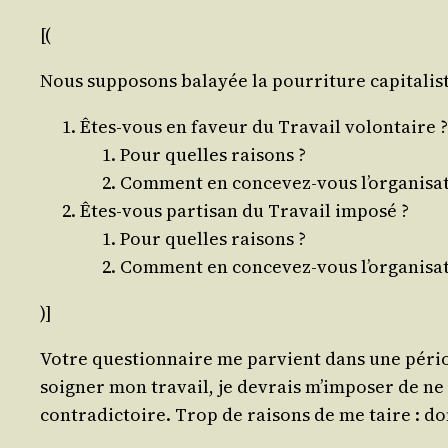
[(
Nous sup­po­sons balayée la pour­ri­ture capitalis
Êtes-vous en faveur du Tra­vail volontaire 
Pour quelles raisons ?
Com­ment en conce­vez-vous l’organisat
Êtes-vous par­ti­san du Tra­vail imposé ?
Pour quelles raisons ?
Com­ment en conce­vez-vous l’organisat
)]
Votre ques­tion­naire me par­vient dans une pério
soi­gner mon tra­vail, je devrais m’imposer de ne 
contra­dic­toire. Trop de rai­sons de me taire : do