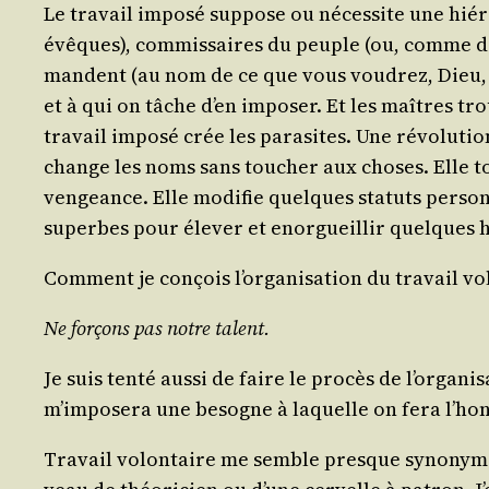
Le tra­vail impo­sé sup­pose ou néces­site une hié­
évêques), com­mis­saires du peuple (ou, comme disa
mandent (au nom de ce que vous vou­drez, Dieu, O
et à qui on tâche d’en impo­ser. Et les maîtres tro
tra­vail impo­sé crée les para­sites. Une révo­lu­ti
change les noms sans tou­cher aux choses. Elle touc
ven­geance. Elle modi­fie quelques sta­tuts per­s
superbes pour éle­ver et enor­gueillir quelques 
Com­ment je conçois l’organisation du tra­vail volo
Ne for­çons pas notre talent.
Je suis ten­té aus­si de faire le pro­cès de l’organ
m’imposera une besogne à laquelle on fera l’honn
Tra­vail volon­taire me semble presque syno­nyme 