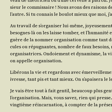
veau de théo­ri­cien ou d’une cer­velle à patron. J’
sieur le com­mis­saire ! Nous avons des rai­sons de
l’autre. Si tu connais le bou­lot mieux que moi, j’ai
Au tra­vail de s’organiser lui-même, joyeu­se­ment
besognes-là on les laisse tom­ber, et l’humanité en
guère de la nom­mer orga­ni­sa­tion comme tant de
cules ou répu­gnantes, nombre de faux besoins, nomb
orga­ni­sa­trices. Ondoie­ment et dyna­misme, la vie 
on appelle organisation.
Libé­rons la vie et regar­dons avec émer­veille­me
ivresse, tant pis et tant mieux. On s’apaisera le
Je vais être tout à fait gen­til, beau­coup plus gen­
l’organisation. Mais, vous savez, rien qui presse. 
ving­tième réin­car­na­tion, à comp­ter de la prése