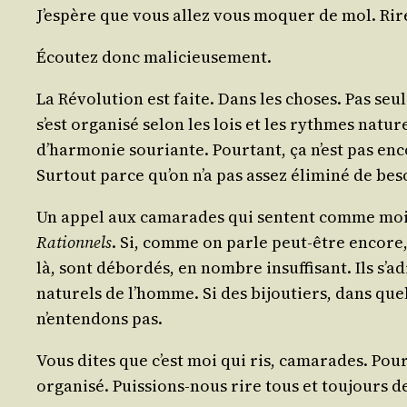
J’espère que vous allez vous moquer de mol. Rire
Écou­tez donc malicieusement.
La Révo­lu­tion est faite. Dans les choses. Pas seul
s’est orga­ni­sé selon les lois et les rythmes natu
d’harmonie sou­riante. Pour­tant, ça n’est pas en
Sur­tout parce qu’on n’a pas assez éli­mi­né de bes
Un appel aux cama­rades qui sentent comme moi. 
Ration­nels
. Si, comme on parle peut-être encore, 
là, sont débor­dés, en nombre insuf­fi­sant. Ils s
natu­rels de l’homme. Si des bijou­tiers, dans que
n’entendons pas.
Vous dites que c’est moi qui ris, cama­rades. Pour
orga­ni­sé. Puis­sions-nous rire tous et tou­jour