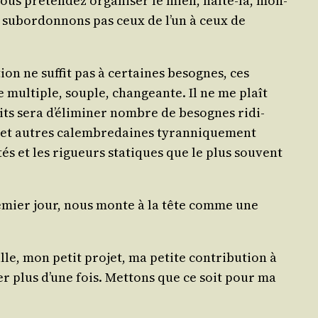
vous pré­ten­dez orga­ni­ser le mien, halte-là, mon­
 ne subor­don­nons pas ceux de l’un à ceux de
on ne suf­fit pas à cer­taines besognes, ces
e mul­tiple, souple, chan­geante. Il ne me plaît
faits sera d’éliminer nombre de besognes ridi­
s et autres calem­bre­daines tyran­ni­que­ment
i­tés et les rigueurs sta­tiques que le plus sou­vent
 pre­mier jour, nous monte à la tête comme une
eille, mon petit pro­jet, ma petite contri­bu­tion à
ser plus d’une fois. Met­tons que ce soit pour ma