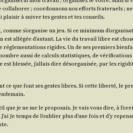
organiserai mon tra­vail ; orga­ni­sez le vôtre. Mais si 
 col­la­bo­rer ; coor­don­nons nos efforts fra­ter­nels ;
 plai­sir à suivre tes gestes et tes conseils.
, comme s’organise un jeu. Si ce mini­mum d’organisati
 est allé­gée d’autant. La vie du tra­vail libre est chos
 régle­men­ta­tions rigides. Un de ses pre­miers bien­
re aus­si de cal­culs sta­tis­tiques, de véri­fi­ca­tion
est bles­sée, j’allais dire désor­ga­ni­sée, par les rigi­d
nt ce que font ses gestes libres. Si cette liber­té, le
 lendemain.
til que je ne me le pro­po­sais. Je vais vous dire, à l’or
J’ai Je temps de l’oublier plus d’une fois et d’y repen­
nte.