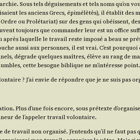
rar­chie. Sous tels dégui­se­ments et tels noms qu’on vo
ient les anciens Grecs, épi­mé­lè­tès), il éta­blit des
rdre ou Pro­lé­ta­riat) sur des gens qui obéissent, d
uvent tou­jours que com­man­der leur est un office suf­f
on après laquelle le tra­vail reste impo­sé a beau se pré
he aus­si aux per­sonnes, il est vrai. C’est pour­quoi e
on­nels, dégrade quelques maîtres, élève au rang de ma
humbles, cette besogne biblique ne m’intéresse point.
n­taire ? J’ai envie de répondre que je ne suis pas orga
isation. Plus d’une fois encore, sous pré­texte d’organise
eur de l’appeler tra­vail volontaire.
de tra­vail non orga­ni­sé. J’entends qu’il ne faut pas