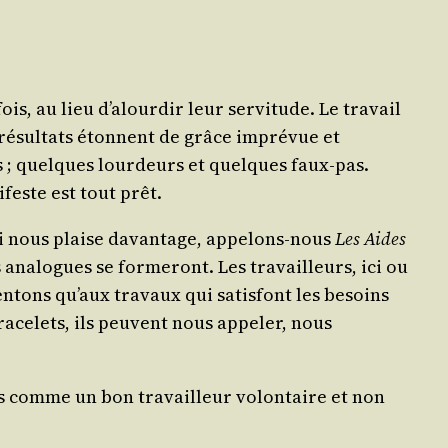
is, au lieu d’alourdir leur ser­vi­tude. Le tra­vail
e résul­tats étonnent de grâce impré­vue et
cs ; quelques lour­deurs et quelques faux-pas.
­feste est tout prêt.
i nous plaise davan­tage, appe­lons-nous
Les Aides
a­logues se for­me­ront. Les tra­vailleurs, ici ou
n­tons qu’aux tra­vaux qui satis­font les besoins
a­ce­lets, ils peuvent nous appe­ler, nous
ris comme un bon tra­vailleur volon­taire et non