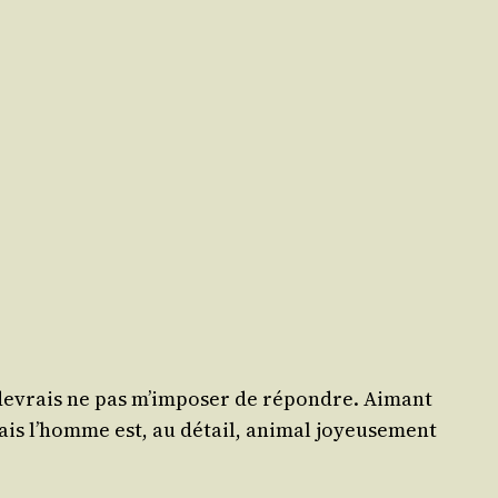
 je devrais ne pas m’imposer de répondre. Aimant
ais l’homme est, au détail, ani­mal joyeu­se­ment