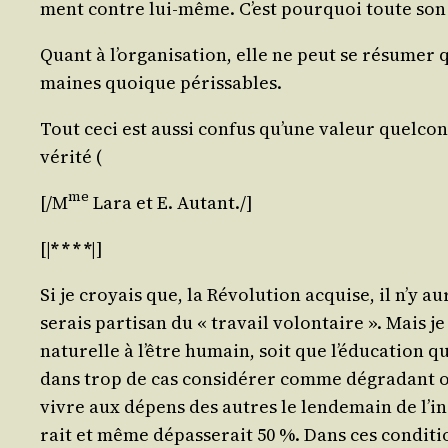
ment contre lui-même. C’est pour­quoi toute son a
Quant à l’organisation, elle ne peut se résu­mer qu
maines quoique périssables.
Tout ceci est aus­si confus qu’une valeur quel­conq
vérité (
me
[/​M
Lara
et E.
Autant
./​]
[|
* * * *
|]
Si je croyais que, la Révo­lu­tion acquise, il n’y
serais par­ti­san du « tra­vail volon­taire ». Mais j
natu­relle à l’être humain, soit que l’éducation qu’i
dans trop de cas consi­dé­rer comme dégra­dant ou
vivre aux dépens des autres le len­de­main de l’inst
rait et même dépas­se­rait 50 %. Dans ces condi­ti