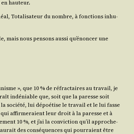
t en hauteur.
éal, Tota­li­sa­teur du nombre, à fonc­tions inhu­
elle, mais nous pen­sons aus­si qu’énoncer une
nisme », que 10 % de réfrac­taires au tra­vail, je
paraît indé­niable que, soit que la paresse soit
 socié­té, lui dépoé­tise le tra­vail et le lui fasse
i affir­me­raient leur droit à la paresse et à
­ment 10 %, et j’ai la convic­tion qu’il appro­che­
 » aurait des consé­quences qui pour­raient être