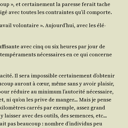
oup », et cer­tai­ne­ment la paresse ferait tache
li­gé avec toutes les contraintes qu’il comporte.
­vail volon­taire ». Aujourd’hui, avec les élé­
uf­fi­sante avec cinq ou six heures par jour de
s tem­pé­ra­ments néces­saires en ce qui concerne
­ci­té. Il sera impos­sible cer­tai­ne­ment d’obtenir
­coup auront à cœur, même sans y avoir plai­sir,
s, pour réduire au mini­mum l’autorité néces­saire,
uet, ni qu’on les prive de man­ger… Mais je pense
rs kilo­mètres car­rés par exemple, assez grand
es y lais­ser avec des outils, des semences, etc…
u­drait pas beau­coup : nombre d’individus peu