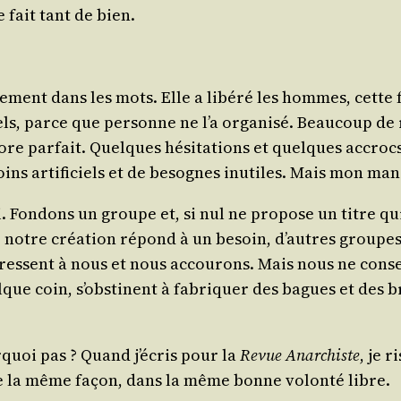
 fait tant de bien.
e­ment dans les mots. Elle a libé­ré les hommes, cette fo
­rels, parce que per­sonne ne l’a orga­ni­sé. Beau­coup d
core par­fait. Quelques hési­ta­tions et quelques accro
oins arti­fi­ciels et de besognes inutiles. Mais mon mani
Fon­dons un groupe et, si nul ne pro­pose un titre qu
notre créa­tion répond à un besoin, d’autres groupes an
’adressent à nous et nous accou­rons. Mais nous ne conse
lque coin, s’obstinent à fabri­quer des bagues et des br
­quoi pas ? Quand j’écris pour la
Revue Anar­chiste
, je 
s de la même façon, dans la même bonne volon­té libre.