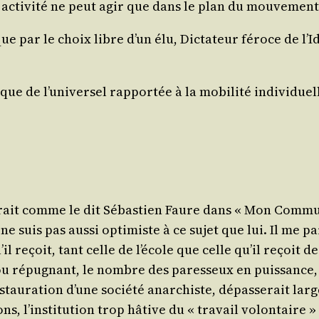
cti­vi­té ne peut agir que dans le plan du mou­ve­men
e par le choix libre d’un élu, Dic­ta­teur féroce de l’Id
ue de l’universel rap­por­tée à la mobi­li­té indi­vi­du
 aurait comme le dit Sébas­tien Faure dans « Mon Com­mu­
e ne suis pas aus­si opti­miste à ce sujet que lui. Il me 
l reçoit, tant celle de l’école que celle qu’il reçoit de la
 répu­gnant, le nombre des pares­seux en puis­sance, qu
auration d’une socié­té anar­chiste, dépas­se­rait lar­ge
ons, l’institution trop hâtive du « tra­vail volon­taire