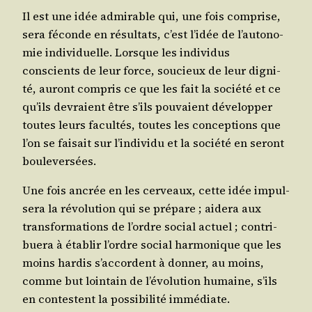
Il est une idée admi­rable qui, une fois com­prise,
sera féconde en résul­tats, c’est l’i­dée de l’au­to­no­
mie indi­vi­duelle. Lorsque les indi­vi­dus
conscients de leur force, sou­cieux de leur digni­
té, auront com­pris ce que les fait la socié­té et ce
qu’ils devraient être s’ils pou­vaient déve­lop­per
toutes leurs facul­tés, toutes les concep­tions que
l’on se fai­sait sur l’in­di­vi­du et la socié­té en seront
bouleversées.
Une fois ancrée en les cer­veaux, cette idée impul­
se­ra la révo­lu­tion qui se pré­pare ; aide­ra aux
trans­for­ma­tions de l’ordre social actuel ; contri­
bue­ra à éta­blir l’ordre social har­mo­nique que les
moins har­dis s’ac­cordent à don­ner, au moins,
comme but loin­tain de l’é­vo­lu­tion humaine, s’ils
en contestent la pos­si­bi­li­té immédiate.