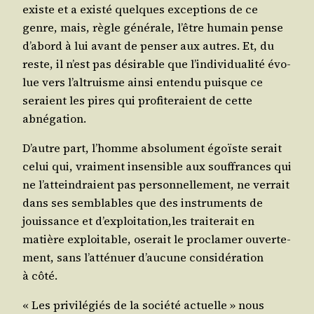
existe et a exis­té quelques excep­tions de ce
genre, mais, règle géné­rale, l’être humain pense
d’a­bord à lui avant de pen­ser aux autres. Et, du
reste, il n’est pas dési­rable que l’in­di­vi­dua­li­té évo­
lue vers l’al­truisme ain­si enten­du puisque ce
seraient les pires qui pro­fi­te­raient de cette
abnégation.
D’autre part, l’homme abso­lu­ment égoïste serait
celui qui, vrai­ment insen­sible aux souf­frances qui
ne l’at­tein­draient pas per­son­nel­le­ment, ne ver­rait
dans ses sem­blables que des ins­tru­ments de
jouis­sance et d’exploitation,les trai­te­rait en
matière exploi­table, ose­rait le pro­cla­mer ouver­te­
ment, sans l’at­té­nuer d’au­cune consi­dé­ra­tion
à côté.
« Les pri­vi­lé­giés de la socié­té actuelle » nous