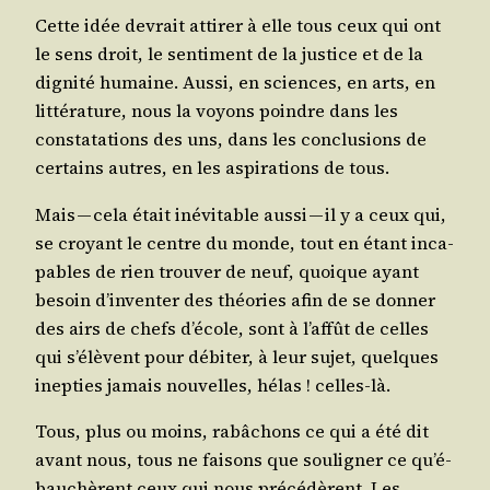
Cette idée devrait atti­rer à elle tous ceux qui ont
le sens droit, le sen­ti­ment de la jus­tice et de la
digni­té humaine. Aus­si, en sciences, en arts, en
lit­té­ra­ture, nous la voyons poindre dans les
consta­ta­tions des uns, dans les conclu­sions de
cer­tains autres, en les aspi­ra­tions de tous.
Mais — cela était inévi­table aus­si — il y a ceux qui,
se croyant le centre du monde, tout en étant inca­
pables de rien trou­ver de neuf, quoique ayant
besoin d’in­ven­ter des théo­ries afin de se don­ner
des airs de chefs d’é­cole, sont à l’af­fût de celles
qui s’é­lèvent pour débi­ter, à leur sujet, quelques
inep­ties jamais nou­velles, hélas ! celles-là.
Tous, plus ou moins, rabâ­chons ce qui a été dit
avant nous, tous ne fai­sons que sou­li­gner ce qu’é­
bau­chèrent ceux qui nous pré­cé­dèrent. Les