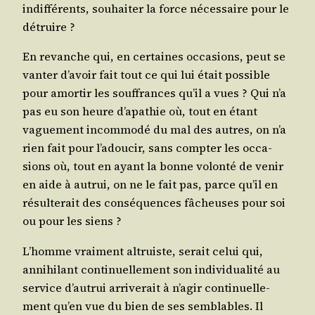
indif­fé­rents, sou­hai­ter la force néces­saire pour le
détruire ?
En revanche qui, en cer­taines occa­sions, peut se
van­ter d’a­voir fait tout ce qui lui était pos­sible
pour amor­tir les souf­frances qu’il a vues ? Qui n’a
pas eu son heure d’a­pa­thie où, tout en étant
vague­ment incom­mo­dé du mal des autres, on n’a
rien fait pour l’a­dou­cir, sans comp­ter les occa­
sions où, tout en ayant la bonne volon­té de venir
en aide à autrui, on ne le fait pas, parce qu’il en
résul­te­rait des consé­quences fâcheuses pour soi
ou pour les siens ?
L’homme vrai­ment altruiste, serait celui qui,
anni­hi­lant conti­nuel­le­ment son indi­vi­dua­li­té au
ser­vice d’au­trui arri­ve­rait à n’a­gir conti­nuel­le­
ment qu’en vue du bien de ses sem­blables. Il