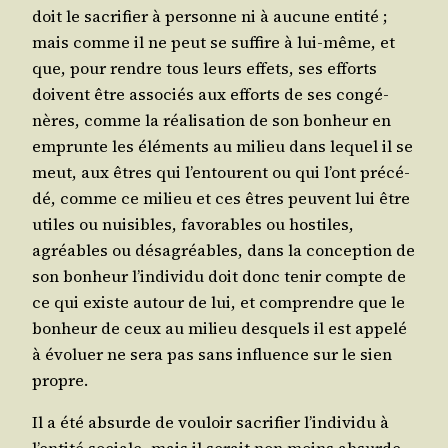
doit le sacri­fier à per­sonne ni à aucune enti­té ;
mais comme il ne peut se suf­fire à lui-même, et
que, pour rendre tous leurs effets, ses efforts
doivent être asso­ciés aux efforts de ses congé­
nères, comme la réa­li­sa­tion de son bon­heur en
emprunte les élé­ments au milieu dans lequel il se
meut, aux êtres qui l’en­tourent ou qui l’ont pré­cé­
dé, comme ce milieu et ces êtres peuvent lui être
utiles ou nui­sibles, favo­rables ou hos­tiles,
agréables ou désa­gréables, dans la concep­tion de
son bon­heur l’in­di­vi­du doit donc tenir compte de
ce qui existe autour de lui, et com­prendre que le
bon­heur de ceux au milieu des­quels il est appe­lé
à évo­luer ne sera pas sans influence sur le sien
propre.
Il a été absurde de vou­loir sacri­fier l’in­di­vi­du à