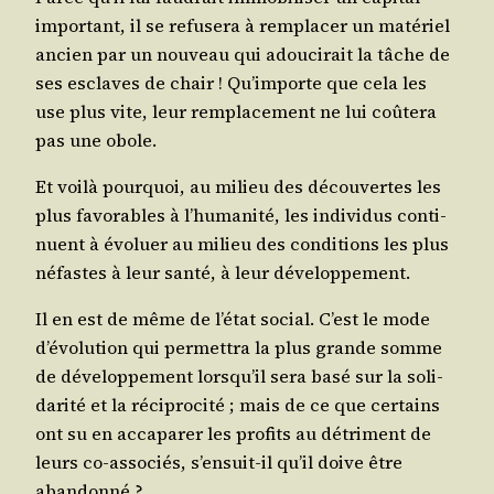
impor­tant, il se refu­se­ra à rem­pla­cer un maté­riel
ancien par un nou­veau qui adou­ci­rait la tâche de
ses esclaves de chair ! Qu’im­porte que cela les
use plus vite, leur rem­pla­ce­ment ne lui coû­te­ra
pas une obole.
Et voi­là pour­quoi, au milieu des décou­vertes les
plus favo­rables à l’hu­ma­ni­té, les indi­vi­dus conti­
nuent à évo­luer au milieu des condi­tions les plus
néfastes à leur san­té, à leur développement.
Il en est de même de l’é­tat social. C’est le mode
d’é­vo­lu­tion qui per­met­tra la plus grande somme
de déve­lop­pe­ment lors­qu’il sera basé sur la soli­
da­ri­té et la réci­pro­ci­té ; mais de ce que cer­tains
ont su en acca­pa­rer les pro­fits au détri­ment de
leurs co-asso­ciés, s’en­suit-il qu’il doive être
abandonné ?