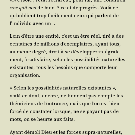
sine quâ non
de bien-être et de pro­grès. Voi­là ce
qu’ou­blient trop faci­le­ment ceux qui parlent de
l’In­di­vi­du avec un I.
Loin d’être une enti­té, c’est un être réel, tiré à des
cen­taines de mil­lions d’exem­plaires, ayant tous,
au même degré, droit à se déve­lop­per inté­gra­le­
ment, à satis­faire, selon les pos­si­bi­li­tés natu­relles
exis­tantes, tous les besoins que com­porte leur
organisation.
« Selon les pos­si­bi­li­tés natu­relles exis­tantes »,
voi­là ce dont, encore, ne tiennent pas compte les
théo­ri­ciens de l’ou­trance, mais que l’on est bien
for­cé de consta­ter lorsque, ne se payant pas de
mots, on se heurte aux faits.
Ayant démo­li Dieu et les forces supra-natu­relles,