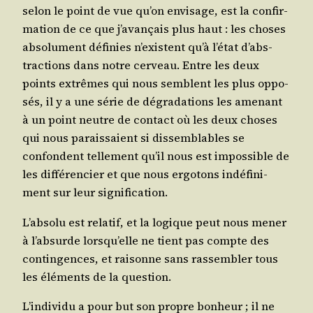
selon le point de vue qu’on envi­sage, est la confir­
ma­tion de ce que j’a­van­çais plus haut : les choses
abso­lu­ment défi­nies n’existent qu’à l’é­tat d’abs­
trac­tions dans notre cer­veau. Entre les deux
points extrêmes qui nous semblent les plus oppo­
sés, il y a une série de dégra­da­tions les ame­nant
à un point neutre de contact où les deux choses
qui nous parais­saient si dis­sem­blables se
confondent tel­le­ment qu’il nous est impos­sible de
les dif­fé­ren­cier et que nous ergo­tons indé­fi­ni­
ment sur leur signification.
L’ab­so­lu est rela­tif, et la logique peut nous mener
à l’ab­surde lors­qu’elle ne tient pas compte des
contin­gences, et rai­sonne sans ras­sem­bler tous
les élé­ments de la question.
L’in­di­vi­du a pour but son propre bon­heur ; il ne