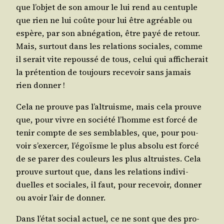
que l’ob­jet de son amour le lui rend au cen­tuple
que rien ne lui coûte pour lui être agréable ou
espère, par son abné­ga­tion, être payé de retour.
Mais, sur­tout dans les rela­tions sociales, comme
il serait vite repous­sé de tous, celui qui affi­che­rait
la pré­ten­tion de tou­jours rece­voir sans jamais
rien donner !
Cela ne prouve pas l’al­truisme, mais cela prouve
que, pour vivre en socié­té l’homme est for­cé de
tenir compte de ses sem­blables, que, pour pou­
voir s’exer­cer, l’é­goïsme le plus abso­lu est for­cé
de se parer des cou­leurs les plus altruistes. Cela
prouve sur­tout que, dans les rela­tions indi­vi­
duelles et sociales, il faut, pour rece­voir, don­ner
ou avoir l’air de donner.
Dans l’é­tat social actuel, ce ne sont que des pro­