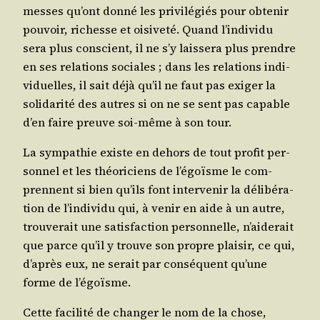
messes qu’ont don­né les pri­vi­lé­giés pour obte­nir
pou­voir, richesse et oisi­ve­té. Quand l’in­di­vi­du
sera plus conscient, il ne s’y lais­se­ra plus prendre
en ses rela­tions sociales ; dans les rela­tions indi­
vi­duelles, il sait déjà qu’il ne faut pas exi­ger la
soli­da­ri­té des autres si on ne se sent pas capable
d’en faire preuve soi-même à son tour.
La sym­pa­thie existe en dehors de tout pro­fit per­
son­nel et les théo­ri­ciens de l’é­goïsme le com­
prennent si bien qu’ils font inter­ve­nir la déli­bé­ra­
tion de l’in­di­vi­du qui, à venir en aide à un autre,
trou­ve­rait une satis­fac­tion per­son­nelle, n’ai­de­rait
que parce qu’il y trouve son propre plai­sir, ce qui,
d’a­près eux, ne serait par consé­quent qu’une
forme de l’égoïsme.
Cette faci­li­té de chan­ger le nom de la chose,