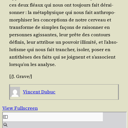
ces deux fléaux qui nous ont tou­jours fait dérai­
son­ner : la méta­phy­sique qui nous fait anthro­po­
mor­phi­ser les concep­tions de notre cer­veau et
trans­forme de simples façons de rai­son­ner en
per­sonnes agis­santes, leur prête des contours
défi­nis, leur attri­bue un pou­voir illi­mi­té, et l’ab­so­
lu­tisme qui nous fait tran­cher, iso­ler, poser en
anti­thèses des faits qui se joignent et s’as­so­cient
lors­qu’on les analyse.
[/​J.
Grave
/​]
Vincent Dubuc
View Fullscreen