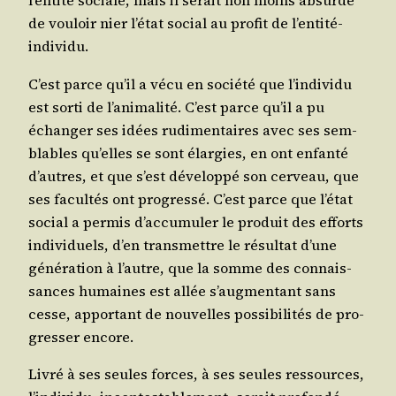
l’en­ti­té sociale, mais il serait non moins absurde
de vou­loir nier l’é­tat social au pro­fit de l’entité-
individu.
C’est parce qu’il a vécu en socié­té que l’in­di­vi­du
est sor­ti de l’a­ni­ma­li­té. C’est parce qu’il a pu
échan­ger ses idées rudi­men­taires avec ses sem­
blables qu’elles se sont élar­gies, en ont enfan­té
d’autres, et que s’est déve­lop­pé son cer­veau, que
ses facul­tés ont pro­gres­sé. C’est parce que l’é­tat
social a per­mis d’ac­cu­mu­ler le pro­duit des efforts
indi­vi­duels, d’en trans­mettre le résul­tat d’une
géné­ra­tion à l’autre, que la somme des connais­
sances humaines est allée s’aug­men­tant sans
cesse, appor­tant de nou­velles pos­si­bi­li­tés de pro­
gres­ser encore.
Livré à ses seules forces, à ses seules res­sources,