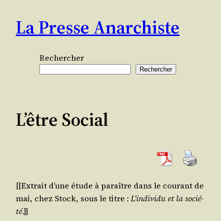
Aller
La Presse Anarchiste
au
contenu
Rechercher
Rechercher
L’être Social
[[Extrait d’une étude à paraître dans le cou­rant de
mai, chez Stock, sous le titre :
L’in­di­vi­du et la socié­
té
.]]