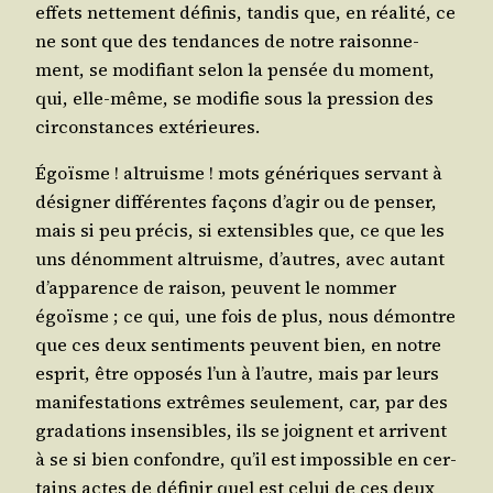
effets net­te­ment défi­nis, tan­dis que, en réa­li­té, ce
ne sont que des ten­dances de notre rai­son­ne­
ment, se modi­fiant selon la pen­sée du moment,
qui, elle-même, se modi­fie sous la pres­sion des
cir­cons­tances extérieures.
Égoïsme ! altruisme ! mots géné­riques ser­vant à
dési­gner dif­fé­rentes façons d’a­gir ou de pen­ser,
mais si peu pré­cis, si exten­sibles que, ce que les
uns dénomment altruisme, d’autres, avec autant
d’ap­pa­rence de rai­son, peuvent le nom­mer
égoïsme ; ce qui, une fois de plus, nous démontre
que ces deux sen­ti­ments peuvent bien, en notre
esprit, être oppo­sés l’un à l’autre, mais par leurs
mani­fes­ta­tions extrêmes seule­ment, car, par des
gra­da­tions insen­sibles, ils se joignent et arrivent
à se si bien confondre, qu’il est impos­sible en cer­
tains actes de défi­nir quel est celui de ces deux