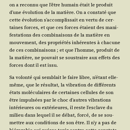
on a recon­nu que l’être humain était le pro­duit
d’une évo­lu­tion de la matière. On a consta­té que
cette évo­lu­tion s’ac­com­plis­sait en ver­tu de cer­
taines forces, et que ces forces étaient des mani­
fes­ta­tions des com­bi­nai­sons de la matière en
mou­ve­ment, des pro­prié­tés inhé­rentes à cha­cune
de ces com­bi­nai­sons ; et que l’homme, pro­duit de
la matière, ne pou­vait se sous­traire aux effets des
forces dont il est issu.
Sa volon­té qui sem­blait le faire libre, n’é­tant elle-
même, que le résul­tat, la vibra­tion de dif­fé­rents
états molé­cu­laires de cer­taines cel­lules de son
être impul­sées par le choc d’autres vibra­tions
inté­rieures ou exté­rieures, il reste l’es­clave du
milieu dans lequel il se débat, for­cé, de se sou­
mettre aux condi­tions de son être. Il n’y a pas de
hié­rar­chie qui puisse tenir contre cette consta­ta­