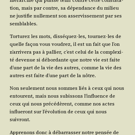
tion, mais par contre, sa dépen­dance du milieu
ne jus­ti­fie nul­le­ment son asser­vis­se­ment par ses
semblables.
Tor­tu­rez les mots, dis­sé­quez-les, tour­nez-les de
quelle façon vous vou­drez, il est un fait que l’on
n’ar­ri­ve­ra pas à pal­lier, c’est celui de la com­plexi­
té deve­nue si débor­dante que notre vie est faite
d’une part de la vie des autres, comme la vie des
autres est faite d’une part de la nôtre.
Non seule­ment nous sommes liés à ceux qui nous
entourent, mais nous subis­sons l’in­fluence de
ceux qui nous pré­cé­dèrent, comme nos actes
influe­ront sur l’é­vo­lu­tion de ceux qui nous
suivront.
Appre­nons donc à débar­ras­ser notre pen­sée de