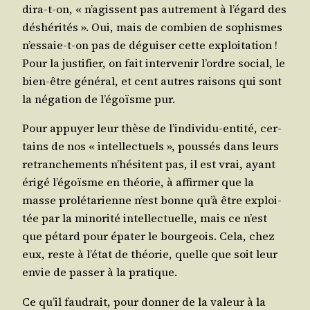
dira-t-on, « n’a­gissent pas autre­ment à l’é­gard des
déshé­ri­tés ». Oui, mais de com­bien de sophismes
n’es­saie-t-on pas de dégui­ser cette exploi­ta­tion !
Pour la jus­ti­fier, on fait inter­ve­nir l’ordre social, le
bien-être géné­ral, et cent autres rai­sons qui sont
la néga­tion de l’é­goïsme pur.
Pour appuyer leur thèse de l’in­di­vi­du-enti­té, cer­
tains de nos « intel­lec­tuels », pous­sés dans leurs
retran­che­ments n’hé­sitent pas, il est vrai, ayant
éri­gé l’é­goïsme en théo­rie, à affir­mer que la
masse pro­lé­ta­rienne n’est bonne qu’à être exploi­
tée par la mino­ri­té intel­lec­tuelle, mais ce n’est
que pétard pour épa­ter le bour­geois. Cela, chez
eux, reste à l’é­tat de théo­rie, quelle que soit leur
envie de pas­ser à la pratique.
Ce qu’il fau­drait, pour don­ner de la valeur à la