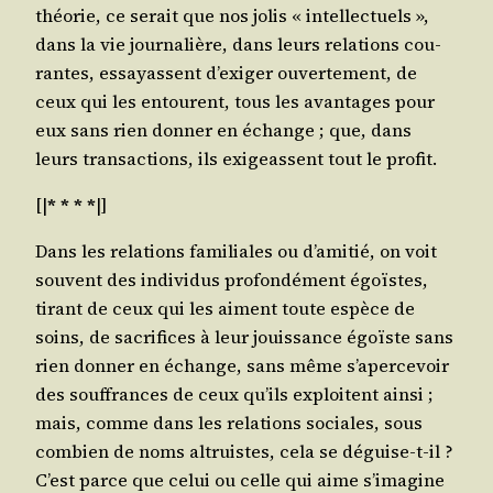
théo­rie, ce serait que nos jolis « intel­lec­tuels »,
dans la vie jour­na­lière, dans leurs rela­tions cou­
rantes, essayassent d’exi­ger ouver­te­ment, de
ceux qui les entourent, tous les avan­tages pour
eux sans rien don­ner en échange ; que, dans
leurs tran­sac­tions, ils exi­geassent tout le profit.
[|
* * * *
|]
Dans les rela­tions fami­liales ou d’a­mi­tié, on voit
sou­vent des indi­vi­dus pro­fon­dé­ment égoïstes,
tirant de ceux qui les aiment toute espèce de
soins, de sacri­fices à leur jouis­sance égoïste sans
rien don­ner en échange, sans même s’a­per­ce­voir
des souf­frances de ceux qu’ils exploitent ain­si ;
mais, comme dans les rela­tions sociales, sous
com­bien de noms altruistes, cela se déguise-t-il ?
C’est parce que celui ou celle qui aime s’i­ma­gine