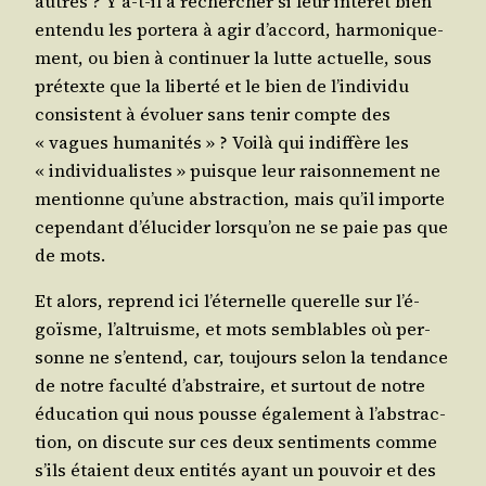
autres ? Y a‑t-il à recher­cher si leur inté­rêt bien
enten­du les por­te­ra à agir d’ac­cord, har­mo­ni­que­
ment, ou bien à conti­nuer la lutte actuelle, sous
pré­texte que la liber­té et le bien de l’in­di­vi­du
consistent à évo­luer sans tenir compte des
« vagues huma­ni­tés » ? Voi­là qui indif­fère les
« indi­vi­dua­listes » puisque leur rai­son­ne­ment ne
men­tionne qu’une abs­trac­tion, mais qu’il importe
cepen­dant d’é­lu­ci­der lors­qu’on ne se paie pas que
de mots.
Et alors, reprend ici l’é­ter­nelle que­relle sur l’é­
goïsme, l’al­truisme, et mots sem­blables où per­
sonne ne s’en­tend, car, tou­jours selon la ten­dance
de notre facul­té d’abs­traire, et sur­tout de notre
édu­ca­tion qui nous pousse éga­le­ment à l’abs­trac­
tion, on dis­cute sur ces deux sen­ti­ments comme
s’ils étaient deux enti­tés ayant un pou­voir et des