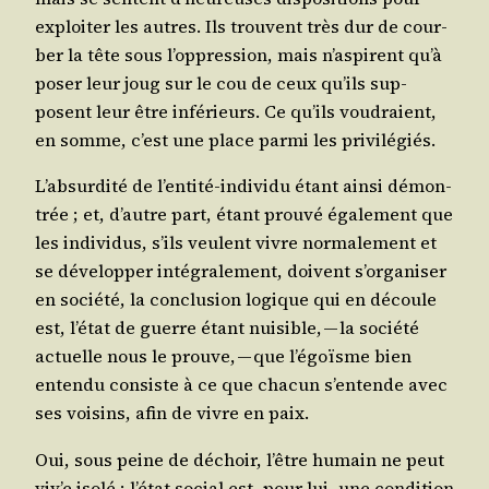
exploi­ter les autres. Ils trouvent très dur de cour­
ber la tête sous l’op­pres­sion, mais n’as­pirent qu’à
poser leur joug sur le cou de ceux qu’ils sup­
posent leur être infé­rieurs. Ce qu’ils vou­draient,
en somme, c’est une place par­mi les privilégiés.
L’ab­sur­di­té de l’en­ti­té-indi­vi­du étant ain­si démon­
trée ; et, d’autre part, étant prou­vé éga­le­ment que
les indi­vi­dus, s’ils veulent vivre nor­ma­le­ment et
se déve­lop­per inté­gra­le­ment, doivent s’or­ga­ni­ser
en socié­té, la conclu­sion logique qui en découle
est, l’é­tat de guerre étant nui­sible, — la socié­té
actuelle nous le prouve, — que l’é­goïsme bien
enten­du consiste à ce que cha­cun s’en­tende avec
ses voi­sins, afin de vivre en paix.
Oui, sous peine de déchoir, l’être humain ne peut
viv’e iso­lé ; l’é­tat social est, pour lui, une condi­tion