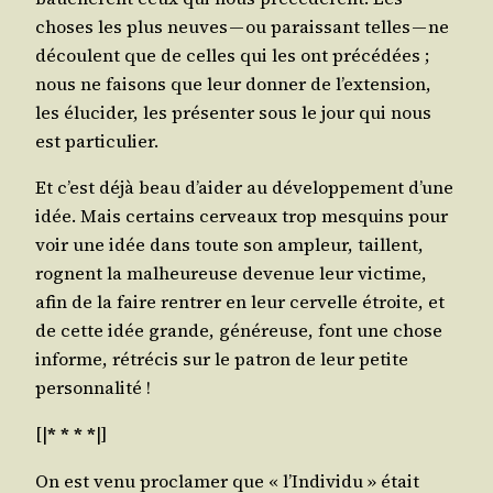
choses les plus neuves — ou parais­sant telles — ne
découlent que de celles qui les ont pré­cé­dées ;
nous ne fai­sons que leur don­ner de l’ex­ten­sion,
les élu­ci­der, les pré­sen­ter sous le jour qui nous
est particulier.
Et c’est déjà beau d’ai­der au déve­lop­pe­ment d’une
idée. Mais cer­tains cer­veaux trop mes­quins pour
voir une idée dans toute son ampleur, taillent,
rognent la mal­heu­reuse deve­nue leur vic­time,
afin de la faire ren­trer en leur cer­velle étroite, et
de cette idée grande, géné­reuse, font une chose
informe, rétré­cis sur le patron de leur petite
personnalité !
[|
* * * *
|]
On est venu pro­cla­mer que « l’In­di­vi­du » était