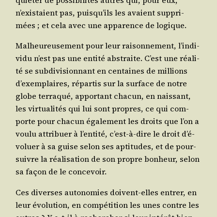
quié­ter de pos­si­bi­li­tés autres qui, pour eux,
n’exis­taient pas, puis­qu’ils les avaient sup­pri­
mées ; et cela avec une appa­rence de logique.
Mal­heu­reu­se­ment pour leur rai­son­ne­ment, l’in­di­
vi­du n’est pas une enti­té abs­traite. C’est une réa­li­
té se sub­di­vi­sion­nant en cen­taines de mil­lions
d’exem­plaires, répar­tis sur la sur­face de notre
globe ter­ra­qué, appor­tant cha­cun, en nais­sant,
les vir­tua­li­tés qui lui sont propres, ce qui com­
porte pour cha­cun éga­le­ment les droits que l’on a
vou­lu attri­buer à l’en­ti­té, c’est-à-dire le droit d’é­
vo­luer à sa guise selon ses apti­tudes, et de pour­
suivre la réa­li­sa­tion de son propre bon­heur, selon
sa façon de le concevoir.
Ces diverses auto­no­mies doivent-elles entrer, en
leur évo­lu­tion, en com­pé­ti­tion les unes contre les