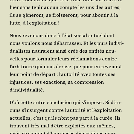
luer sans tenir aucun compte les uns des autres,
ils se gêne­ront, se frois­se­ront, pour abou­tir à la
lutte, à l’exploitation !
Nous reve­nons donc à l’é­tat social actuel dont
nous vouIons nous débar­ras­ser. Et les purs indi­vi­
dua­listes n’au­raient ain­si créé des enti­tés nou­
velles pour for­mu­ler leurs récla­ma­tions contre
l’ar­bi­traire qui nous écrase que pour en reve­nir à
leur point de départ : l’au­to­ri­té avec toutes ses
injus­tices, ses exac­tions, sa com­pres­sion
d’individualité.
D’où cette autre conclu­sion qui s’im­pose : Si d’au­
cuns s’in­surgent contre l’au­to­ri­té et l’ex­ploi­ta­tion
actuelles, c’est qu’ils n’ont pas part à la curée. Ils
trouvent très mal d’être exploi­tés eux-mêmes,
mais se sentent d’heu­reuses dis­po­si­tions pour