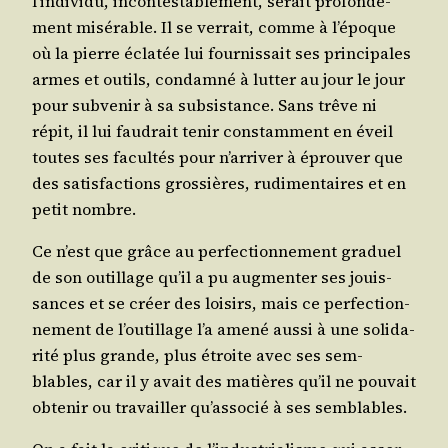
l’in­di­vi­du, incon­tes­ta­ble­ment, serait pro­fon­dé­
ment misé­rable. Il se ver­rait, comme à l’é­poque
où la pierre écla­tée lui four­nis­sait ses prin­ci­pales
armes et outils, condam­né à lut­ter au jour le jour
pour sub­ve­nir à sa sub­sis­tance. Sans trêve ni
répit, il lui fau­drait tenir constam­ment en éveil
toutes ses facul­tés pour n’ar­ri­ver à éprou­ver que
des satis­fac­tions gros­sières, rudi­men­taires et en
petit nombre.
Ce n’est que grâce au per­fec­tion­ne­ment gra­duel
de son outillage qu’il a pu aug­men­ter ses jouis­
sances et se créer des loi­sirs, mais ce per­fec­tion­
ne­ment de l’ou­tillage l’a ame­né aus­si à une soli­da­
ri­té plus grande, plus étroite avec ses sem­
blables, car il y avait des matières qu’il ne pou­vait
obte­nir ou tra­vailler qu’as­so­cié à ses semblables.