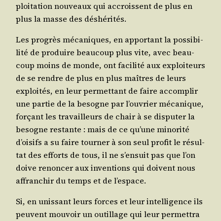
ploi­ta­tion nou­veaux qui accroissent de plus en
plus la masse des déshérités.
Les pro­grès méca­niques, en appor­tant la pos­si­bi­
li­té de pro­duire beau­coup plus vite, avec beau­
coup moins de monde, ont faci­li­té aux exploi­teurs
de se rendre de plus en plus maîtres de leurs
exploi­tés, en leur per­met­tant de faire accom­plir
une par­tie de la besogne par l’ou­vrier méca­nique,
for­çant les tra­vailleurs de chair à se dis­pu­ter la
besogne res­tante : mais de ce qu’une mino­ri­té
d’oi­sifs a su faire tour­ner à son seul pro­fit le résul­
tat des efforts de tous, il ne s’en­suit pas que l’on
doive renon­cer aux inven­tions qui doivent nous
affran­chir du temps et de l’espace.
Si, en unis­sant leurs forces et leur intel­li­gence ils
peuvent mou­voir un outillage qui leur per­met­tra