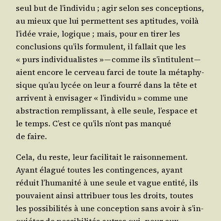
seul but de l’in­di­vi­du ; agir selon ses concep­tions,
au mieux que lui per­mettent ses apti­tudes, voi­là
l’i­dée vraie, logique ; mais, pour en tirer les
conclu­sions qu’ils for­mulent, il fal­lait que les
« purs indi­vi­dua­listes » — comme ils s’in­ti­tulent —
aient encore le cer­veau far­ci de toute la méta­phy­
sique qu’au lycée on leur a four­ré dans la tête et
arrivent à envi­sa­ger « l’in­di­vi­du » comme une
abs­trac­tion rem­plis­sant, à elle seule, l’es­pace et
le temps. C’est ce qu’ils n’ont pas man­qué
de faire.
Cela, du reste, leur faci­li­tait le rai­son­ne­ment.
Ayant éla­gué toutes les contin­gences, ayant
réduit l’hu­ma­ni­té à une seule et vague enti­té, ils
pou­vaient ain­si attri­buer tous les droits, toutes
les pos­si­bi­li­tés à une concep­tion sans avoir à s’in­