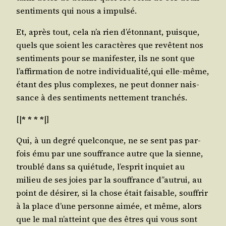
sen­ti­ments qui nous a impulsé.
Et, après tout, cela n’a rien d’é­ton­nant, puisque,
quels que soient les carac­tères que revêtent nos
sen­ti­ments pour se mani­fes­ter, ils ne sont que
l’af­fir­ma­tion de notre individualité,qui elle-même,
étant des plus com­plexes, ne peut don­ner nais­
sance à des sen­ti­ments net­te­ment tranchés.
[|
* * * *
|]
Qui, à un degré quel­conque, ne se sent pas par­
fois ému par une souf­france autre que la sienne,
trou­blé dans sa quié­tude, l’es­prit inquiet au
milieu de ses joies par la souf­france d”autrui, au
point de dési­rer, si la chose était fai­sable, souf­frir
à la place d’une per­sonne aimée, et même, alors
que le mal n’at­teint que des êtres qui vous sont