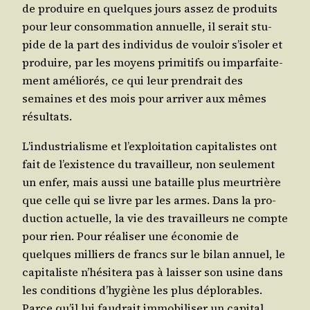
de pro­duire en quelques jours assez de pro­duits
pour leur consom­ma­tion annuelle, il serait stu­
pide de la part des indi­vi­dus de vou­loir s’i­so­ler et
pro­duire, par les moyens pri­mi­tifs ou impar­fai­te­
ment amé­lio­rés, ce qui leur pren­drait des
semaines et des mois pour arri­ver aux mêmes
résultats.
L’in­dus­tria­lisme et l’ex­ploi­ta­tion capi­ta­listes ont
fait de l’exis­tence du tra­vailleur, non seule­ment
un enfer, mais aus­si une bataille plus meur­trière
que celle qui se livre par les armes. Dans la pro­
duc­tion actuelle, la vie des tra­vailleurs ne compte
pour rien. Pour réa­li­ser une éco­no­mie de
quelques mil­liers de francs sur le bilan annuel, le
capi­ta­liste n’hé­si­te­ra pas à lais­ser son usine dans
les condi­tions d’hy­giène les plus déplo­rables.
Parce qu’il lui fau­drait immo­bi­li­ser un capi­tal