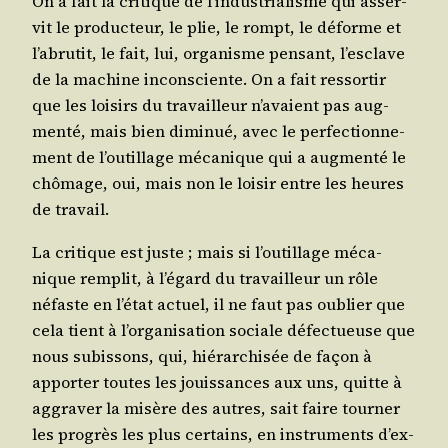
On a fait la cri­tique de l’in­dus­tria­lisme qui asser­
vit le pro­duc­teur, le plie, le rompt, le déforme et
l’a­bru­tit, le fait, lui, orga­nisme pen­sant, l’es­clave
de la machine incons­ciente. On a fait res­sor­tir
que les loi­sirs du tra­vailleur n’a­vaient pas aug­
men­té, mais bien dimi­nué, avec le per­fec­tion­ne­
ment de l’ou­tillage méca­nique qui a aug­men­té le
chô­mage, oui, mais non le loi­sir entre les heures
de travail.
La cri­tique est juste ; mais si l’ou­tillage méca­
nique rem­plit, à l’é­gard du tra­vailleur un rôle
néfaste en l’é­tat actuel, il ne faut pas oublier que
cela tient à l’or­ga­ni­sa­tion sociale défec­tueuse que
nous subis­sons, qui, hié­rar­chi­sée de façon à
appor­ter toutes les jouis­sances aux uns, quitte à
aggra­ver la misère des autres, sait faire tour­ner
les pro­grès les plus cer­tains, en ins­tru­ments d’ex­