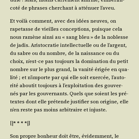
co­té de phrases cher­chant à atté­nuer l’aveu.
Et voi­là com­ment, avec des idées neuves, on
rape­tasse de vieilles concep­tions, puisque cela
nous ramène ain­si au « sang bleu » de la noblesse
de jadis. Aris­to­cra­tie intel­lec­tuelle ou de l’argent,
du sabre ou du nombre, de la nais­sance ou du
choix, n’est-ce pas tou­jours la domi­na­tion du petit
nombre sur le plus grand, la vani­té éri­gée en qua­
li­té ; et n’im­porte par qui elle soit exer­cée, l’au­to­
ri­té abou­tit tou­jours à l’ex­ploi­ta­tion des gou­ver­
nés par les gou­ver­nants. Quels que soient les pré­
textes dont elle pré­tende jus­ti­fier son ori­gine, elle
n’en reste pas moins arbi­traire et injuste.
[|
* * * *
|]
Son propre bon­heur doit être, évi­dem­ment, le