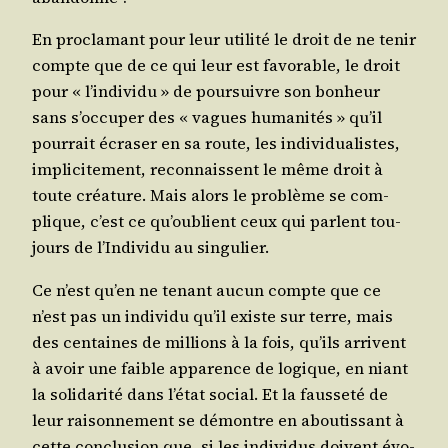
En pro­cla­mant pour leur uti­li­té le droit de ne tenir
compte que de ce qui leur est favo­rable, le droit
pour « l’in­di­vi­du » de pour­suivre son bon­heur
sans s’oc­cu­per des « vagues huma­ni­tés » qu’il
pour­rait écra­ser en sa route, les indi­vi­dua­listes,
impli­ci­te­ment, recon­naissent le même droit à
toute créa­ture. Mais alors le pro­blème se com­
plique, c’est ce qu’ou­blient ceux qui parlent tou­
jours de l’In­di­vi­du au singulier.
Ce n’est qu’en ne tenant aucun compte que ce
n’est pas un indi­vi­du qu’il existe sur terre, mais
des cen­taines de mil­lions à la fois, qu’ils arrivent
à avoir une faible appa­rence de logique, en niant
la soli­da­ri­té dans l’é­tat social. Et la faus­se­té de
leur rai­son­ne­ment se démontre en abou­tis­sant à
cette conclu­sion que, si les indi­vi­dus doivent évo­