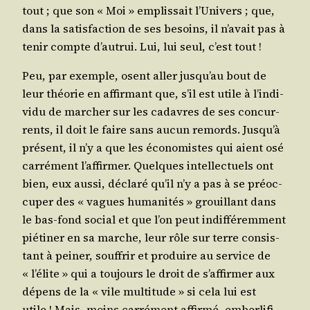
tout ; que son « Moi » emplis­sait l’U­ni­vers ; que,
dans la satis­fac­tion de ses besoins, il n’a­vait pas à
tenir compte d’au­trui. Lui, lui seul, c’est tout !
Peu, par exemple, osent aller jus­qu’au bout de
leur théo­rie en affir­mant que, s’il est utile à l’in­di­
vi­du de mar­cher sur les cadavres de ses concur­
rents, il doit le faire sans aucun remords. Jus­qu’à
pré­sent, il n’y a que les éco­no­mistes qui aient osé
car­ré­ment l’af­fir­mer. Quelques intel­lec­tuels ont
bien, eux aus­si, décla­ré qu’il n’y a pas à se pré­oc­
cu­per des « vagues huma­ni­tés » grouillant dans
le bas-fond social et que l’on peut indif­fé­rem­ment
pié­ti­ner en sa marche, leur rôle sur terre consis­
tant à pei­ner, souf­frir et pro­duire au ser­vice de
« l’é­lite » qui a tou­jours le droit de s’af­fir­mer aux
dépens de la « vile mul­ti­tude » si cela lui est
utile ! Mais, moins car­ré­ment affir­mé, ember­li­fi­