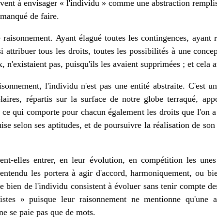
rivent à envisager « l'individu » comme une abstraction rempliss
s manqué de faire.
 le raisonnement. Ayant élagué toutes les contingences, ayant 
i attribuer tous les droits, toutes les possibilités à une conce
x, n'existaient pas, puisqu'ils les avaient supprimées ; et cel
onnement, l'individu n'est pas une entité abstraite. C'est un
aires, répartis sur la surface de notre globe terraqué, app
, ce qui comporte pour chacun également les droits que l'on a v
guise selon ses aptitudes, et de poursuivre la réalisation de so
nt-elles entrer, en leur évolution, en compétition les unes 
n entendu les portera à agir d'accord, harmoniquement, ou bien
 le bien de l'individu consistent à évoluer sans tenir compte 
alistes » puisque leur raisonnement ne mentionne qu'une ab
 ne se paie pas que de mots.