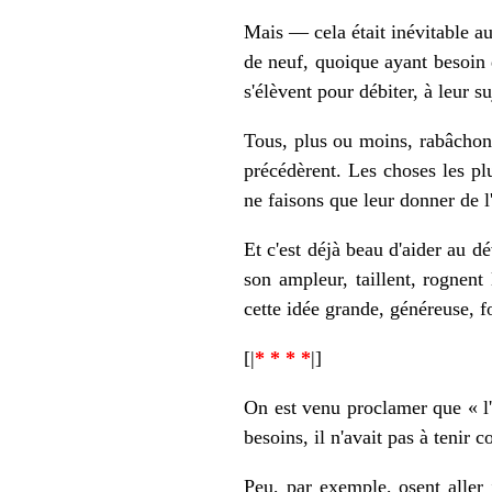
Mais — cela était inévitable au
de neuf, quoique ayant besoin d
s'élèvent pour débiter, à leur s
Tous, plus ou moins, rabâchons
précédèrent. Les choses les pl
ne faisons que leur donner de l'
Et c'est déjà beau d'aider au 
son ampleur, taillent, rognent 
cette idée grande, généreuse, fo
[|
* * * *
|]
On est venu proclamer que « l'I
besoins, il n'avait pas à tenir c
Peu, par exemple, osent aller j