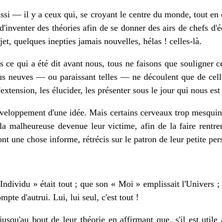
ssi — il y a ceux qui, se croyant le centre du monde, tout en 
'inventer des théories afin de se donner des airs de chefs d'éco
ujet, quelques inepties jamais nouvelles, hélas ! celles-là.
 ce qui a été dit avant nous, tous ne faisons que souligner 
us neuves — ou paraissant telles — ne découlent que de cell
extension, les élucider, les présenter sous le jour qui nous est 
développement d'une idée. Mais certains cerveaux trop mesquin
la malheureuse devenue leur victime, afin de la faire rentrer
nt une chose informe, rétrécis sur le patron de leur petite per
ndividu » était tout ; que son « Moi » emplissait l'Univers ; 
ompte d'autrui. Lui, lui seul, c'est tout !
usqu'au bout de leur théorie en affirmant que, s'il est utile