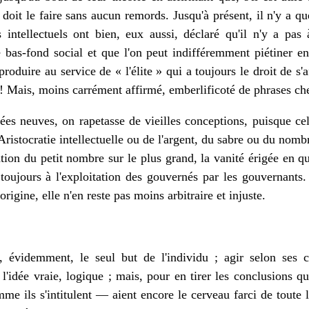
 doit le faire sans aucun remords. Jusqu'à présent, il n'y a q
s intellectuels ont bien, eux aussi, déclaré qu'il n'y a pa
 bas-fond social et que l'on peut indifféremment piétiner en
 produire au service de « l'élite » qui a toujours le droit de s
le ! Mais, moins carrément affirmé, emberlificoté de phrases che
ées neuves, on rapetasse de vieilles conceptions, puisque ce
 Aristocratie intellectuelle ou de l'argent, du sabre ou du nomb
tion du petit nombre sur le plus grand, la vanité érigée en qua
t toujours à l'exploitation des gouvernés par les gouvernants
origine, elle n'en reste pas moins arbitraire et injuste.
, évidemment, le seul but de l'individu ; agir selon ses 
l'idée vraie, logique ; mais, pour en tirer les conclusions qu'
me ils s'intitulent — aient encore le cerveau farci de toute