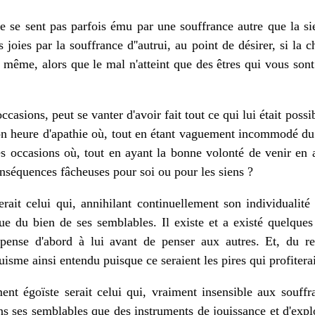
 se sent pas parfois ému par une souffrance autre que la si
s joies par la souffrance d''autrui, au point de désirer, si la ch
même, alors que le mal n'atteint que des êtres qui vous sont 
casions, peut se vanter d'avoir fait tout ce qui lui était poss
son heure d'apathie où, tout en étant vaguement incommodé du m
es occasions où, tout en ayant la bonne volonté de venir en ai
conséquences fâcheuses pour soi ou pour les siens ?
rait celui qui, annihilant continuellement son individualité a
ue du bien de ses semblables. Il existe et a existé quelque
 pense d'abord à lui avant de penser aux autres. Et, du res
truisme ainsi entendu puisque ce seraient les pires qui profiter
nt égoïste serait celui qui, vraiment insensible aux souffra
s ses semblables que des instruments de jouissance et d'exploi