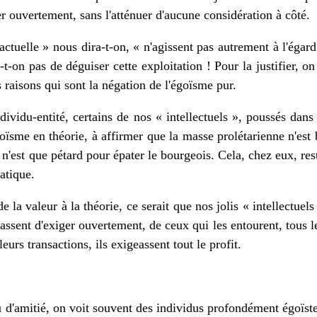
er ouvertement, sans l'atténuer d'aucune considération à côté.
 actuelle » nous dira-t-on, « n'agissent pas autrement à l'égar
on pas de déguiser cette exploitation ! Pour la justifier, on f
s raisons qui sont la négation de l'égoïsme pur.
dividu-entité, certains de nos « intellectuels », poussés dans
égoïsme en théorie, à affirmer que la masse prolétarienne n'est
 n'est que pétard pour épater le bourgeois. Cela, chez eux, rest
ratique.
e la valeur à la théorie, ce serait que nos jolis « intellectuels
yassent d'exiger ouvertement, de ceux qui les entourent, tous 
urs transactions, ils exigeassent tout le profit.
u d'amitié, on voit souvent des individus profondément égoïste