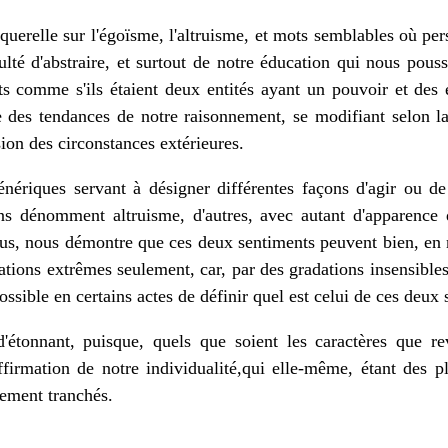
e querelle sur l'égoïsme, l'altruisme, et mots semblables où pe
ulté d'abstraire, et surtout de notre éducation qui nous pouss
s comme s'ils étaient deux entités ayant un pouvoir et des e
ue des tendances de notre raisonnement, se modifiant selon l
ion des circonstances extérieures.
nériques servant à désigner différentes façons d'agir ou de 
uns dénomment altruisme, d'autres, avec autant d'apparence
lus, nous démontre que ces deux sentiments peuvent bien, en no
ations extrêmes seulement, car, par des gradations insensibles,
possible en certains actes de définir quel est celui de ces deu
 d'étonnant, puisque, quels que soient les caractères que r
affirmation de notre individualité,qui elle-même, étant des
tement tranchés.