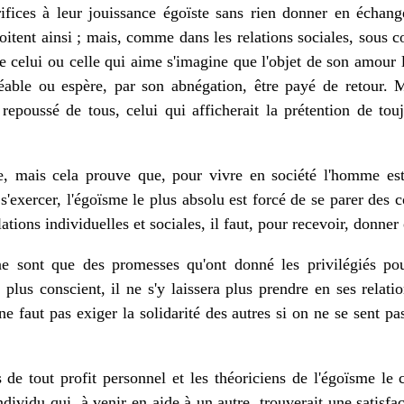
rifices à leur jouissance égoïste sans rien donner en échan
oitent ainsi ; mais, comme dans les relations sociales, sous 
ue celui ou celle qui aime s'imagine que l'objet de son amour 
éable ou espère, par son abnégation, être payé de retour. M
 repoussé de tous, celui qui afficherait la prétention de tou
e, mais cela prouve que, pour vivre en société l'homme es
'exercer, l'égoïsme le plus absolu est forcé de se parer des co
ations individuelles et sociales, il faut, pour recevoir, donner 
 ne sont que des promesses qu'ont donné les privilégiés pou
 plus conscient, il ne s'y laissera plus prendre en ses relatio
l ne faut pas exiger la solidarité des autres si on ne se sent p
de tout profit personnel et les théoriciens de l'égoïsme le 
individu qui, à venir en aide à un autre, trouverait une satisfa