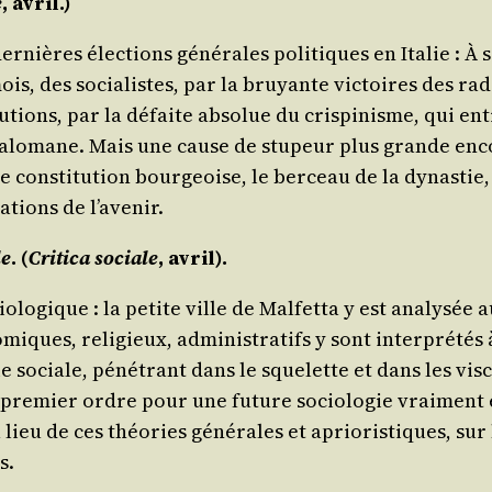
e
, avril.)
r­nières élec­tions géné­rales poli­tiques en Ita­lie : À 
, des socia­listes, par la bruyante vic­toires des radi
tu­tions, par la défaite abso­lue du cris­pi­nisme, qui en
 méga­lo­mane. Mais une cause de stu­peur plus grande en
re consti­tu­tion bour­geoise, le ber­ceau de la dynas­tie
a­tions de l’avenir.
le
. (
Cri­ti­ca sociale
, avril).
lo­gique : la petite ville de Mal­fet­ta y est ana­ly­sée 
miques, reli­gieux, admi­nis­tra­tifs y sont inter­pré­tés 
ie sociale, péné­trant dans le sque­lette et dans les vis­
re­mier ordre pour une future socio­lo­gie vrai­ment exp
lieu de ces théo­ries géné­rales et aprio­ris­tiques, sur 
s.