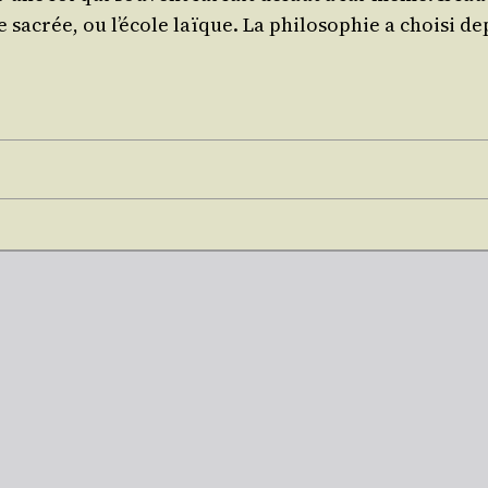
 sacrée, ou l’é­cole laïque. La phi­lo­so­phie a choi­si