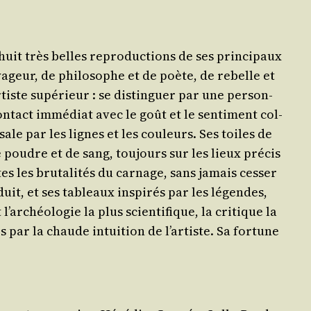
huit très belles repro­duc­tions de ses prin­ci­paux
a­geur, de phi­lo­sophe et de poète, de rebelle et
­tiste supé­rieur : se dis­tin­guer par une per­son­
ntact immé­diat avec le goût et le sen­ti­ment col­
ale par les lignes et les cou­leurs. Ses toiles de
 poudre et de sang, tou­jours sur les lieux pré­cis
s les bru­ta­li­tés du car­nage, sans jamais ces­ser
duit, et ses tableaux ins­pi­rés par les légendes,
r­chéo­lo­gie la plus scien­ti­fique, la cri­tique la
 par la chaude intui­tion de l’ar­tiste. Sa for­tune