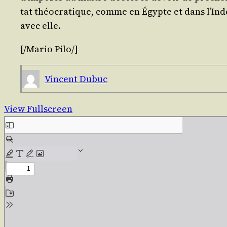
tat théo­cra­tique, comme en Égypte et dans l’Inde
avec elle.
[/​Mario
Pilo
/​]
Vincent Dubuc
View Fullscreen