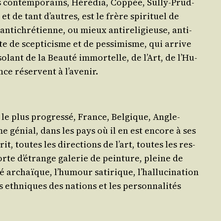
s contem­po­rains, Héré­dia, Cop­pée, Sul­ly-Prud­
, et de tant d’autres, est le frère spi­ri­tuel de
nti­chré­tienne, ou mieux anti­re­li­gieuse, anti­
te de scep­ti­cisme et de pes­si­misme, qui arrive
so­lant de la Beau­té immor­telle, de l’Art, de l’Hu­
ience réservent à l’avenir.
a le plus pro­gres­sé, France, Bel­gique, Angle­
ême génial, dans les pays où il en est encore à ses
it, toutes les direc­tions de l’art, toutes les res­
orte d’é­trange gale­rie de pein­ture, pleine de
 archaïque, l’hu­mour sati­rique, l’hal­lu­ci­na­tion
s eth­niques des nations et les per­son­na­li­tés