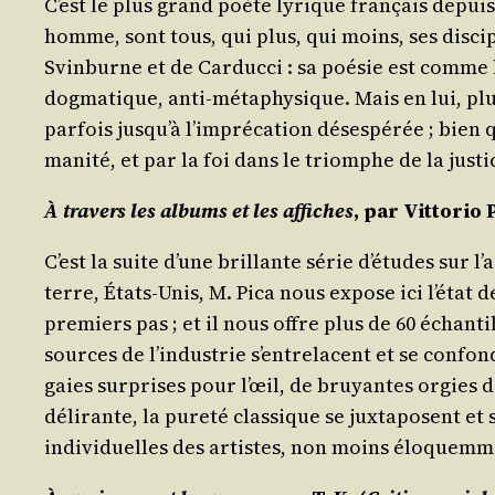
C’est le plus grand poète lyrique fran­çais depuis
homme, sont tous, qui plus, qui moins, ses dis­cip
Svin­burne et de Car­duc­ci : sa poé­sie est comme l
dog­ma­tique, anti-méta­phy­sique. Mais en lui, plu
par­fois jus­qu’à l’im­pré­ca­tion déses­pé­rée ; bie
ma­ni­té, et par la foi dans le triomphe de la jus­t
À tra­vers les albums et les affiches
, par
Vit­to­rio 
C’est la suite d’une brillante série d’é­tudes sur l’
terre, États-Unis, M. Pica nous expose ici l’é­tat d
pre­miers pas ; et il nous offre plus de 60 échan­ti
sources de l’in­dus­trie s’en­tre­lacent et se conf
gaies sur­prises pour l’œil, de bruyantes orgies de c
déli­rante, la pure­té clas­sique se jux­ta­posent et 
indi­vi­duelles des artistes, non moins élo­quem­