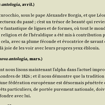
 anto­lo­gia
, avril.)
in­tu­roc­chio, sous le pape Alexandre Bor­gia, et que Léo
ec­tueux du pas­sé ; c’est un tré­sor de beau­té qui revi
e fan­tas­tique de lignes et de formes, où tout le monde
a reli­gion et de l’hé­ral­dique a été mis à contri­bu­tion
t cela, avec sa plume féconde et évo­ca­trice de savant 
elà joie de les voir avec leurs propres yeux éblouis.
o­va anto­lo­gia
, mars.)
nt nous lisons main­te­nant l’al­pha dans l’ac­tuel impro­v
 Londres de 1826 ; et il nous démontre que la tra­di­tio
ée d’une fédé­ra­tion euro­péenne est désor­mais péné­trée
rêts par­ti­cu­liers, de por­tée pure­ment natio­nale, d
s fondre avec lui.