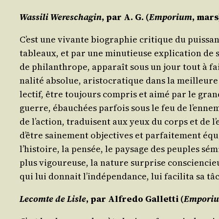
Was­si­li Weres­cha­gin
, par A. G. (
Empo­rium
, mars
C’est une vivante bio­gra­phie cri­tique du puis­sa
tableaux, et par une minu­tieuse expli­ca­tion de s
de phi­lan­thrope, appa­raît sous un jour tout à fait
na­li­té abso­lue, aris­to­cra­tique dans la meill
lec­tif, être tou­jours com­pris et aimé par le gra
guerre, ébau­chées par­fois sous le feu de l’en­ne
de l’ac­tion, tra­duisent aux yeux du corps et de l’
d’être sai­ne­ment objec­tives et par­fai­te­ment éq
l’his­toire, la pen­sée, le pay­sage des peuples sémi
plus vigou­reuse, la nature sur­prise conscien­cieu
qui lui don­nait l’in­dé­pen­dance, lui faci­li­ta sa t
Lecomte de Lisle
, par
Alfre­do Gal­let­ti
(
Empo­ri