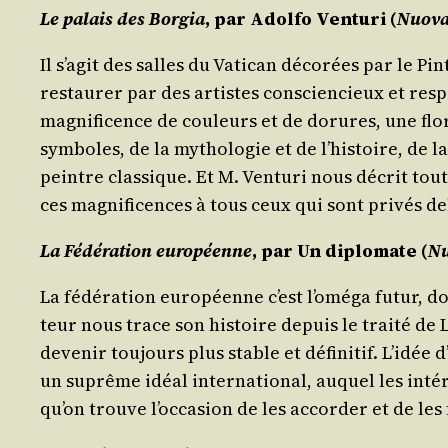
Le palais des Bor­gia
, par
Adol­fo Ven­tu­ri
(
Nuo­va
Il s’a­git des salles du Vati­can déco­rées par le P
res­tau­rer par des artistes conscien­cieux et res­p
magni­fi­cence de cou­leurs et de dorures, une flor
sym­boles, de la mytho­lo­gie et de l’his­toire, de l
peintre clas­sique. Et M. Ven­tu­ri nous décrit tou
ces magni­fi­cences à tous ceux qui sont pri­vés d
La Fédé­ra­tion euro­péenne
, par
Un diplo­mate
(
Nu
La fédé­ra­tion euro­péenne c’est l’o­mé­ga futur, do
teur nous trace son his­toire depuis le trai­té de
deve­nir tou­jours plus stable et défi­ni­tif. L’i­d
un suprême idéal inter­na­tio­nal, auquel les inté­
qu’on trouve l’oc­ca­sion de les accor­der et de le