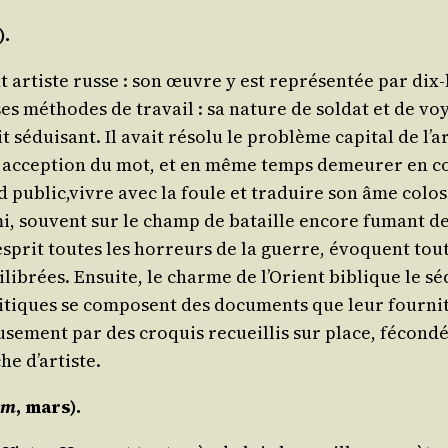
).
nt artiste russe : son œuvre y est repré­sen­tée par dix-
es méthodes de tra­vail : sa nature de sol­dat et de voy
 sédui­sant. Il avait réso­lu le pro­blème capi­tal de l’ar
eure accep­tion du mot, et en même temps demeu­rer en co
nd public,vivre avec la foule et tra­duire son âme colos­s
­mi, sou­vent sur le champ de bataille encore fumant de
es­prit toutes les hor­reurs de la guerre, évoquent toute
ui­li­brées. Ensuite, le charme de l’O­rient biblique le sé
­tiques se com­posent des docu­ments que leur four­nit l’a
­se­ment par des cro­quis recueillis sur place, fécon­dés
âche d’artiste.
um
, mars).