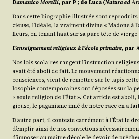
Dama­ni­co Morel­li
, par
P ; de Luca
(
Natu­ra ed Ar
Dans cette bio­gra­phie illus­trée sont repro­duits : 
cieuse, l’i­déale, la vrai­ment divine « Madone à l
fleurs, en tenant haut sur sa pure tête de vierge 
L’en­sei­gne­ment reli­gieux à l’é­cole pri­maire
, par
A
Nos lois sco­laires rangent l’ins­truc­tion reli­gie
avait été abo­li de fait. Le mou­ve­ment réac­tio
consciences, vient de remettre sur le tapis cette qu
lo­so­phie contem­po­raines ont dépo­sées sur la pen
« seule reli­gion de l’É­tat ». Cet article est abo­li,
gieuse, le paga­nisme inné de notre race en a fai
D’autre part, il conteste car­ré­ment à l’É­tat le d
d’emplir ain­si de nos convic­tions néces­sai­re­me
d’im­po­ser au maître d’é­cole le devoir de prê­cher