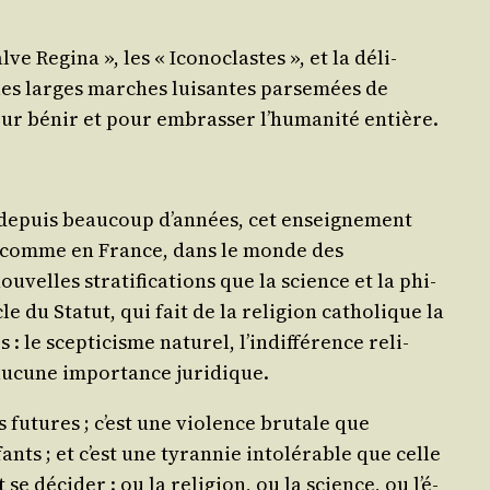
ve Regi­na », les « Ico­no­clastes », et la déli­
 les larges marches lui­santes par­se­mées de
ur bénir et pour embras­ser l’hu­ma­ni­té entière.
s, depuis beau­coup d’an­nées, cet ensei­gne­ment
ous comme en France, dans le monde des
velles stra­ti­fi­ca­tions que la science et la phi­
 du Sta­tut, qui fait de la reli­gion catho­lique la
: le scep­ti­cisme natu­rel, l’in­dif­fé­rence reli­
e aucune impor­tance juridique.
s futures ; c’est une vio­lence bru­tale que
ts ; et c’est une tyran­nie into­lé­rable que celle
e déci­der : ou la reli­gion, ou la science, ou l’é­