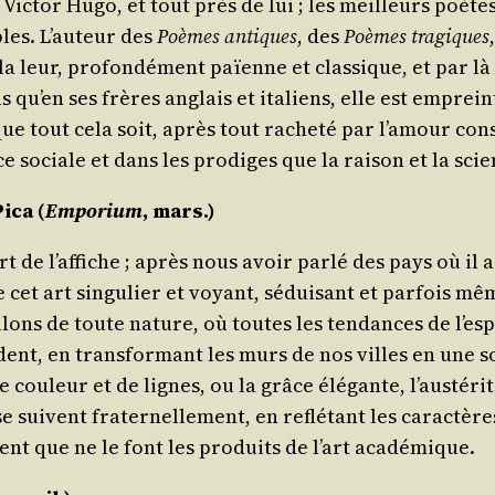
 Vic­tor Hugo, et tout près de lui ; les meilleurs poète
les. L’au­teur des
Poèmes antiques
, des
Poèmes tra­giques
a leur, pro­fon­dé­ment païenne et clas­sique, et par là a
s qu’en ses frères anglais et ita­liens, elle est emprein
n que tout cela soit, après tout rache­té par l’a­mour con
ice sociale et dans les pro­diges que la rai­son et la sc
Pica
(
Empo­rium
, mars.)
art de l’af­fiche ; après nous avoir par­lé des pays où il 
e cet art sin­gu­lier et voyant, sédui­sant et par­fois m
llons de toute nature, où toutes les ten­dances de l’es­pr
ondent, en trans­for­mant les murs de nos villes en une s
ou­leur et de lignes, ou la grâce élé­gante, l’aus­té­ri­té
se suivent fra­ter­nel­le­ment, en reflé­tant les carac­tère
ment que ne le font les pro­duits de l’art académique.