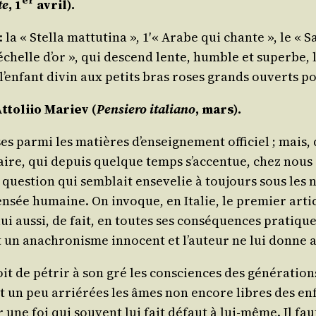
er
te
, 1
avril).
la « Stel­la mat­tu­ti­na », 1′« Arabe qui chante », le « Sal
’é­chelle d’or », qui des­cend lente, humble et superbe,
l’en­fant divin aux petits bras roses grands ouverts po
tto­liio Mariev
(
Pen­sie­ro ita­lia­no
, mars).
uses par­mi les matières d’en­sei­gne­ment offi­ciel ; mai
n­naire, qui depuis quelque temps s’ac­cen­tue, chez n
es­tion qui sem­blait ense­ve­lie à tou­jours sous les nou­
­sée humaine. On invoque, en Ita­lie, le pre­mier article
 lui aus­si, de fait, en toutes ses consé­quences pra­tiques 
t un ana­chro­nisme inno­cent et l’au­teur ne lui donn
roit de pétrir à son gré les consciences des géné­ra­tion
nt un peu arrié­rées les âmes non encore libres des enfan
 une foi qui sou­vent lui fait défaut à lui-même. Il faut s