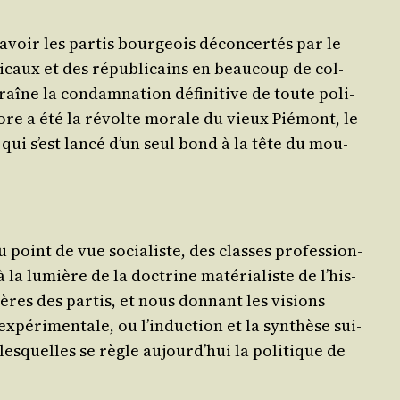
savoir les par­tis bour­geois décon­cer­tés par le
­caux et des répu­bli­cains en beau­coup de col­
traîne la condam­na­tion défi­ni­tive de toute poli­
core a été la révolte morale du vieux Pié­mont, le
, qui s’est lan­cé d’un seul bond à la tête du mou­
au point de vue socia­liste, des classes pro­fes­sion­
à la lumière de la doc­trine maté­ria­liste de l’his­
cères des par­tis, et nous don­nant les visions
é­ri­men­tale, ou l’in­duc­tion et la syn­thèse sui­
les­quelles se règle aujourd’­hui la poli­tique de