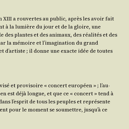
n XIII a rou­vertes au public, après les avoir fait
ent à la lumière du jour et de la gloire, une
 des plantes et des ani­maux, des réa­li­tés et des
 par la mémoire et l’i­ma­gi­na­tion du grand
et d’ar­tiste ; il donne une exacte idée de toutes
i­sé et pro­vi­soire « concert euro­péen » ; l’au­
n en est déjà longue, et que ce « concert » tend à
 dans l’es­prit de tous les peuples et repré­sente
oivent pour le moment se sou­mettre, jus­qu’à ce