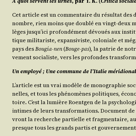
À quoi servent les urnes
, par T. K. (
Cri­ti­ca social
Cet article est un com­men­taire du résul­tat des de
nombre, rien moins que dou­blé en vingt-deux mois
lèges jus­qu’i­ci pro­fon­dé­ment dévoués aux ins­ti­
tique mili­ta­riste, expan­si­viste, colo­niale et
pays des
Bou­gia-nen
(
Bouge-pas
), la patrie de not
ve­ment socia­liste, vers les pro­fondes trans­for­m
Un employé ; Une com­mune de l’I­ta­lie méri­dio­na
L’ar­ticle est un vrai modèle de mono­gra­phie socio­
nelles, et tous les phé­no­mènes poli­tiques, éco­no­
toire. C’est la lumière Roent­gen de la psy­cho­lo­g
intimes de leurs trans­for­ma­tions. Docu­ment de p
vront la recherche par­tielle et frag­men­taire, au 
presque tous les grands par­tis et gouvernement