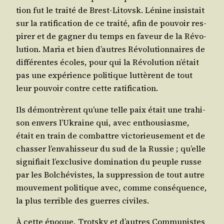
tion fut le trai­té de Brest-Litovsk. Lénine insis­tait
sur la rati­fi­ca­tion de ce trai­té, afin de pou­voir res­
pi­rer et de gagner du temps en faveur de la Révo­
lu­tion. Maria et bien d’autres Révo­lu­tion­naires de
dif­fé­rentes écoles, pour qui la Révo­lu­tion n’était
pas une expé­rience poli­tique lut­tèrent de tout
leur pou­voir contre cette ratification.
Ils démon­trèrent qu’une telle paix était une tra­hi­
son envers l’Ukraine qui, avec enthou­siasme,
était en train de com­battre vic­to­rieu­se­ment et de
chas­ser l’envahisseur du sud de la Rus­sie ; qu’elle
signi­fiait l’exclusive domi­na­tion du peuple russe
par les Bol­ché­vistes, la sup­pres­sion de tout autre
mou­ve­ment poli­tique avec, comme consé­quence,
la plus ter­rible des guerres civiles.
À cette époque, Trots­ky et d’autres Com­mu­nistes