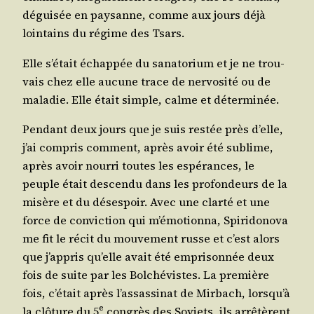
dégui­sée en pay­sanne, comme aux jours déjà
loin­tains du régime des Tsars.
Elle s’était échap­pée du sana­to­rium et je ne trou­
vais chez elle aucune trace de ner­vo­si­té ou de
mala­die. Elle était simple, calme et déterminée.
Pen­dant deux jours que je suis res­tée près d’elle,
j’ai com­pris com­ment, après avoir été sublime,
après avoir nour­ri toutes les espé­rances, le
peuple était des­cen­du dans les pro­fon­deurs de la
misère et du déses­poir. Avec une clar­té et une
force de convic­tion qui m’émotionna, Spi­ri­do­no­va
me fit le récit du mou­ve­ment russe et c’est alors
que j’appris qu’elle avait été empri­son­née deux
fois de suite par les Bol­ché­vistes. La pre­mière
fois, c’était après l’assassinat de Mir­bach, lorsqu’à
e
la clô­ture du 5
congrès des Soviets, ils arrê­tèrent