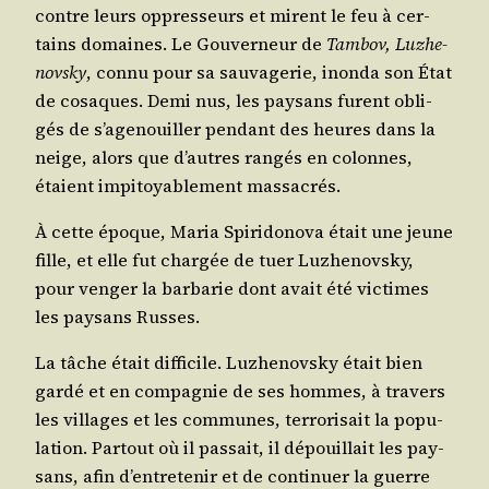
contre leurs oppres­seurs et mirent le feu à cer­
tains domaines. Le Gou­ver­neur de
Tam­bov, Luz­he­
novs­ky
, connu pour sa sau­va­ge­rie, inon­da son État
de cosaques. Demi nus, les pay­sans furent obli­
gés de s’agenouiller pen­dant des heures dans la
neige, alors que d’autres ran­gés en colonnes,
étaient impi­toya­ble­ment massacrés.
À cette époque, Maria Spi­ri­do­no­va était une jeune
fille, et elle fut char­gée de tuer Luz­he­novs­ky,
pour ven­ger la bar­ba­rie dont avait été vic­times
les pay­sans Russes.
La tâche était dif­fi­cile. Luz­he­novs­ky était bien
gar­dé et en com­pa­gnie de ses hommes, à tra­vers
les vil­lages et les com­munes, ter­ro­ri­sait la popu­
la­tion. Par­tout où il pas­sait, il dépouillait les pay­
sans, afin d’entretenir et de conti­nuer la guerre