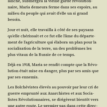
lanche, sub­mer­gea la vieille garde révo­lu­tion­
naire, Maria demeu­ra ferme dans ses espoirs, au
milieu du peuple qui avait d’elle un si grand
besoin.
Jour et nuit, elle tra­vailla à côté de ses pay­sans
qu’elle ché­ris­sait et ce fut elle l’âme du dépar­te­
ment de l’agriculture qui éla­bo­ra un plan pour la
socia­li­sa­tion de la terre, un des pro­blèmes les
plus vitaux de la Rus­sie de ce temps.
Déjà en 1918, Maria se ren­dit compte que la Révo­
lu­tion était mise en dan­ger, plus par ses amis que
par ses ennemis.
Les Bol­ché­vistes éle­vés au pou­voir par leur cri de
guerre emprun­té aux Anar­chistes et aux Socia­
listes Révo­lu­tion­naires, se diri­gèrent bien­tôt vers
une autre route. Le pre­mier pas dans cette direc­