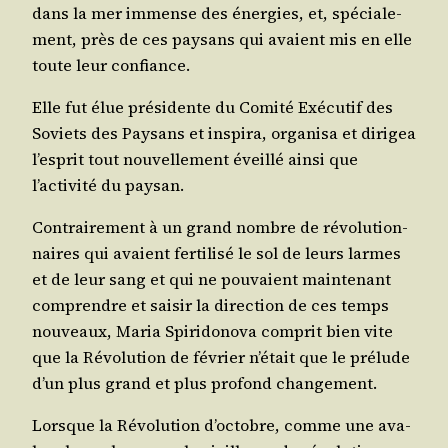
dans la mer immense des éner­gies, et, spé­cia­le­
ment, près de ces pay­sans qui avaient mis en elle
toute leur confiance.
Elle fut élue pré­si­dente du Comi­té Exé­cu­tif des
Soviets des Pay­sans et ins­pi­ra, orga­ni­sa et diri­gea
l’esprit tout nou­vel­le­ment éveillé ain­si que
l’activité du paysan.
Contrai­re­ment à un grand nombre de révo­lu­tion­
naires qui avaient fer­ti­li­sé le sol de leurs larmes
et de leur sang et qui ne pou­vaient main­te­nant
com­prendre et sai­sir la direc­tion de ces temps
nou­veaux, Maria Spi­ri­do­no­va com­prit bien vite
que la Révo­lu­tion de février n’était que le pré­lude
d’un plus grand et plus pro­fond changement.
Lorsque la Révo­lu­tion d’octobre, comme une ava­