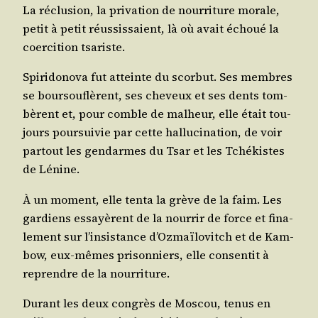
La réclu­sion, la pri­va­tion de nour­ri­ture morale,
petit à petit réus­sis­saient, là où avait échoué la
coer­ci­tion tsariste.
Spi­ri­do­no­va fut atteinte du scor­but. Ses membres
se bour­sou­flèrent, ses che­veux et ses dents tom­
bèrent et, pour comble de mal­heur, elle était tou­
jours pour­sui­vie par cette hal­lu­ci­na­tion, de voir
par­tout les gen­darmes du Tsar et les Tché­kistes
de Lénine.
À un moment, elle ten­ta la grève de la faim. Les
gar­diens essayèrent de la nour­rir de force et fina­
le­ment sur l’insistance d’Ozmaïlovitch et de Kam­
bow, eux-mêmes pri­son­niers, elle consen­tit à
reprendre de la nourriture.
Durant les deux congrès de Mos­cou, tenus en