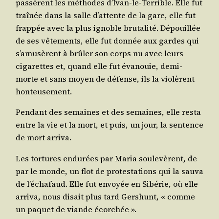
pas­sèrent les méthodes d’Ivan-le-Terrible. Elle fut
traî­née dans la salle d’attente de la gare, elle fut
frap­pée avec la plus ignoble bru­ta­li­té. Dépouillée
de ses vête­ments, elle fut don­née aux gardes qui
s’amusèrent à brû­ler son corps nu avec leurs
ciga­rettes et, quand elle fut éva­nouie, demi-
morte et sans moyen de défense, ils la vio­lèrent
honteusement.
Pen­dant des semaines et des semaines, elle res­ta
entre la vie et la mort, et puis, un jour, la sen­tence
de mort arriva.
Les tor­tures endu­rées par Maria sou­le­vèrent, de
par le monde, un flot de pro­tes­ta­tions qui la sau­va
de l’échafaud. Elle fut envoyée en Sibé­rie, où elle
arri­va, nous disait plus tard Ger­shunt, « comme
un paquet de viande écorchée ».