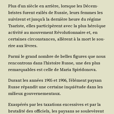
Plus d’un siècle en arrière, lorsque les Décem­
bristes furent exi­lés de Rus­sie, leurs femmes les
sui­virent et jusqu’à la der­nière heure du régime
Tsa­riste, elles par­ti­ci­pèrent avec la plus héroïque
acti­vi­té au mou­ve­ment Révo­lu­tion­naire et, en
cer­taines cir­cons­tances, allèrent à la mort le sou­
rire aux lèvres.
Par­mi le grand nombre de belles figures que nous
ren­con­trons dans l’histoire Russe, une des plus
remar­quables est celle de Maria Spiridonova.
Durant les années 1905 et 1906, l’élément pay­san
Russe répan­dit une cer­taine inquié­tude dans les
milieux gouvernementaux.
Exas­pé­rés par les taxa­tions exces­sives et par la
bru­ta­li­té des offi­ciels, les pay­sans se sou­le­vèrent