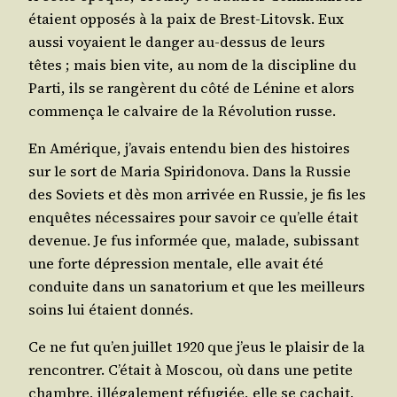
étaient oppo­sés à la paix de Brest-Litovsk. Eux
aus­si voyaient le dan­ger au-des­sus de leurs
têtes ; mais bien vite, au nom de la dis­ci­pline du
Par­ti, ils se ran­gèrent du côté de Lénine et alors
com­men­ça le cal­vaire de la Révo­lu­tion russe.
En Amé­rique, j’avais enten­du bien des his­toires
sur le sort de Maria Spi­ri­do­no­va. Dans la Rus­sie
des Soviets et dès mon arri­vée en Rus­sie, je fis les
enquêtes néces­saires pour savoir ce qu’elle était
deve­nue. Je fus infor­mée que, malade, subis­sant
une forte dépres­sion men­tale, elle avait été
conduite dans un sana­to­rium et que les meilleurs
soins lui étaient donnés.
Ce ne fut qu’en juillet 1920 que j’eus le plai­sir de la
ren­con­trer. C’était à Mos­cou, où dans une petite
chambre, illé­ga­le­ment réfu­giée, elle se cachait,