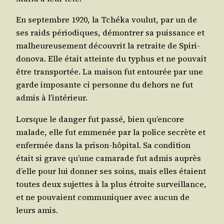
En sep­tembre 1920, la Tché­ka vou­lut, par un de
ses raids pério­diques, démon­trer sa puis­sance et
mal­heu­reu­se­ment décou­vrit la retraite de Spi­ri­
do­no­va. Elle était atteinte du typhus et ne pou­vait
être trans­por­tée. La mai­son fut entou­rée par une
garde impo­sante ci per­sonne du dehors ne fut
admis à l’intérieur.
Lorsque le dan­ger fut pas­sé, bien qu’encore
malade, elle fut emme­née par la police secrète et
enfer­mée dans la pri­son-hôpi­tal. Sa condi­tion
était si grave qu’une cama­rade fut admis auprès
d’elle pour lui don­ner ses soins, mais elles étaient
toutes deux sujettes à la plus étroite sur­veillance,
et ne pou­vaient com­mu­ni­quer avec aucun de
leurs amis.