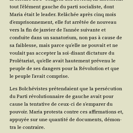
tout l’élément gauche du par­ti socia­liste, dont
Maria était le lea­der. Relâ­chée après cinq mois
d’emprisonnement, elle fut arrê­tée de nou­veau
vers la fin de jan­vier de l’année sui­vante et
conduite dans un sana­to­rium, non pas à cause de
sa fai­blesse, mais parce qu’elle ne pou­vait et ne
vou­lait pas accep­ter la soi-disant dic­ta­ture du
Pro­lé­ta­riat, qu’elle avait hau­te­ment pré­ve­nu le
peuple de ses dan­gers pour la Révo­lu­tion et que
le peuple l’avait comprise.
Les Bol­ché­vistes pré­ten­daient que la per­sé­cu­tion
du Par­ti révo­lu­tion­naire de gauche avait pour
cause la ten­ta­tive de ceux-ci de s’emparer du
pou­voir. Maria pro­tes­ta contre ces affir­ma­tions et,
appuyée sur une quan­ti­té de docu­ments, démon­
tra le contraire.