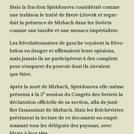
Mais la frac­tion Spi­ri­do­no­va consi­dé­rait comme
une tra­hi­son le trai­té de Brest-Litovsk et regar­
dait la pré­sence de Mir­bach dans les Soviets
comme une insulte et une menace impérialiste.
Les Révo­lu­tion­naires de gauche voyaient la Révo­
lu­tion en dan­ger et affir­maient leurs opi­nions,
mais jamais ils ne par­ti­ci­pèrent à des com­plots
pour s’emparer du pou­voir dont ils n’avaient
que faire.
Après la mort de Mir­bach, Spi­ri­do­no­va elle-même
e
pré­sen­ta à la 5
ses­sion du Congrès des Soviets la
décla­ra­tion offi­cielle de sa sec­tion, afin de jus­ti­
fier l’assassinat de Mir­bach. Mais les Bol­ché­vistes
pré­vinrent la lec­ture de ce docu­ment en empri­
son­nant tous les délé­gués des pay­sans, avec
Maria à leur tête.