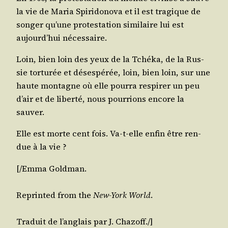
la vie de Maria Spi­ri­do­no­va et il est tra­gique de
son­ger qu’une pro­tes­ta­tion simi­laire lui est
aujourd’hui nécessaire.
Loin, bien loin des yeux de la Tché­ka, de la Rus­
sie tor­tu­rée et déses­pé­rée, loin, bien loin, sur une
haute mon­tagne où elle pour­ra res­pi­rer un peu
d’air et de liber­té, nous pour­rions encore la
sauver.
Elle est morte cent fois. Va-t-elle enfin être ren­
due à la vie ?
[/​Emma
Gold­man
.
Reprin­ted from the
New-York World
.
Tra­duit de l’anglais par J.
Cha­zoff
./​]