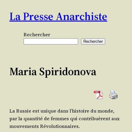
Aller
La Presse Anarchiste
au
contenu
Rechercher
Rechercher
Maria Spiridonova
La Rus­sie est unique dans l’histoire du monde,
par la quan­ti­té de femmes qui contri­buèrent aux
mou­ve­ments Révolutionnaires.