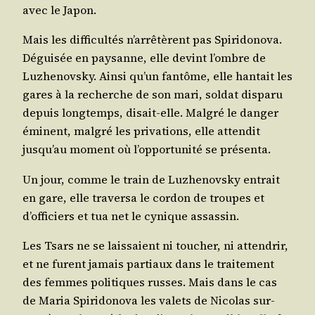
avec le Japon.
Mais les dif­fi­cul­tés n’arrêtèrent pas Spi­ri­do­no­va.
Dégui­sée en pay­sanne, elle devint l’ombre de
Luz­he­novs­ky. Ain­si qu’un fan­tôme, elle han­tait les
gares à la recherche de son mari, sol­dat dis­pa­ru
depuis long­temps, disait-elle. Mal­gré le dan­ger
émi­nent, mal­gré les pri­va­tions, elle atten­dit
jusqu’au moment où l’opportunité se présenta.
Un jour, comme le train de Luz­he­novs­ky entrait
en gare, elle tra­ver­sa le cor­don de troupes et
d’officiers et tua net le cynique assassin.
Les Tsars ne se lais­saient ni tou­cher, ni atten­drir,
et ne furent jamais par­tiaux dans le trai­te­ment
des femmes poli­tiques russes. Mais dans le cas
de Maria Spi­ri­do­no­va les valets de Nico­las sur­