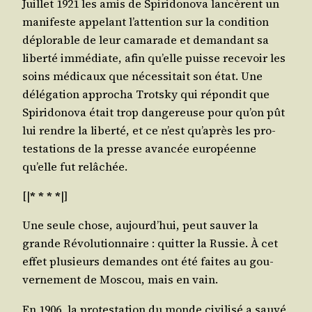
Juillet 1921 les amis de Spi­ri­do­no­va lan­cèrent un
mani­feste appe­lant l’attention sur la condi­tion
déplo­rable de leur cama­rade et deman­dant sa
liber­té immé­diate, afin qu’elle puisse rece­voir les
soins médi­caux que néces­si­tait son état. Une
délé­ga­tion appro­cha Trots­ky qui répon­dit que
Spi­ri­do­no­va était trop dan­ge­reuse pour qu’on pût
lui rendre la liber­té, et ce n’est qu’après les pro­
tes­ta­tions de la presse avan­cée euro­péenne
qu’elle fut relâchée.
[|
* * * *
|]
Une seule chose, aujourd’hui, peut sau­ver la
grande Révo­lu­tion­naire : quit­ter la Rus­sie. À cet
effet plu­sieurs demandes ont été faites au gou­
ver­ne­ment de Mos­cou, mais en vain.
En 1906, la pro­tes­ta­tion du monde civi­li­sé a sau­vé