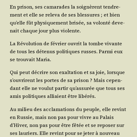
En pri­son, ses cama­rades la soi­gnèrent ten­dre­
ment et elle se rele­va de ses bles­sures ; et bien
qu’elle fût phy­si­que­ment bri­sée, sa volon­té deve­
nait chaque jour plus violente.
La Révo­lu­tion de février ouvrit la tombe vivante
de tous les déte­nus poli­tiques russes. Par­mi eux
se trou­vait Maria.
Qui peut décrire son exal­ta­tion et sa joie, lorsque
s’ouvrirent les portes de sa pri­son ? Mais cepen­
dant elle ne vou­lut par­tir qu’assurée que tous ses
amis poli­tiques alliaient être libérés.
Au milieu des accla­ma­tions du peuple, elle revint
en Rus­sie, mais non pas pour vivre au Palais
d’Hiver, non pas pour être fêtée et se repo­ser sur
ses lau­riers. Elle revint pour se jeter à nou­veau