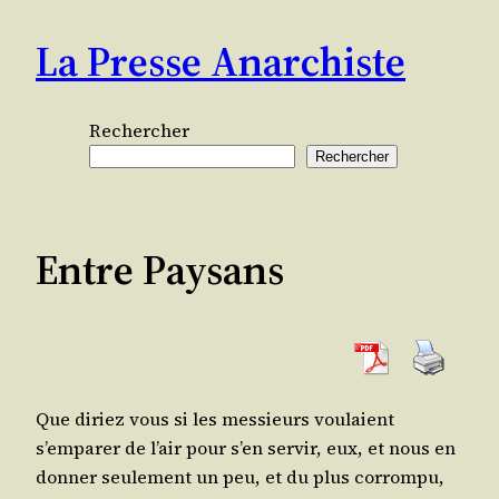
Aller
La Presse Anarchiste
au
contenu
Rechercher
Rechercher
Entre Paysans
Que diriez vous si les mes­sieurs vou­laient
s’emparer de l’air pour s’en ser­vir, eux, et nous en
don­ner seule­ment un peu, et du plus cor­rom­pu,