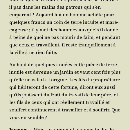
il pas dans les mains des patrons qui s’en
emparent ? Aujourd’­hui un homme achète pour
quelques francs un coin de terre inculte et maré­
ca­geuse ; il y met des hommes aux­quels il donne
à peine de quoi ne pas mou­rir de faim, et pen­dant
que ceux ci tra­vaillent, il reste tran­quille­ment à
la ville à ne rien faite.
Au bout de quelques années cette pièce de terre
inutile est deve­nue un jar­din et vaut cent fois plus
qu’elle ne valait a l’o­ri­gine. Les fils du pro­prié­taire
qui héri­te­ront de cette for­tune, diront eux aus­si
qu’ils jouissent du fruit du tra­vail de leur père, et
les fils de ceux qui ont réel­le­ment tra­vaillé et
souf­fert conti­nue­ront à tra­vailler et à souf­frir. Que
vous en semble ?
Jacques
. – Mais… si vrai­ment, comme tu dis, le