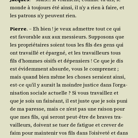
monde à tou­jours été ain­si, il n’y a rien à faire, et
les patrons n’y peuvent rien.
Pierre
. – Eh bien ! je veux admettre tout ce qui
est favo­rable aux aux mes­sieurs. Sup­po­sons que
les pro­prié­taires soient tous les fils des gens qui
ont tra­vaillé et épar­gné, et les tra­vailleurs tous
fils d’hommes oisifs et dépen­siers ! Ce que je dis
est évi­dem­ment absurde, vous le com­pre­nez ;
mais quand bien même les choses seraient ain­si,
est-ce qu’il y aurait la moindre jus­tice dans l’or­ga­
ni­sa­tion sociale actuelle ? Si vous tra­vaillez et
que je sois un fai­néant, il est juste que je sois puni
de ma paresse, mais ce n’est pas une rai­son pour
que mes fils, qui seront peut-être de braves tra­
vailleurs, doivent se tuer de fatigue et cre­ver de
faim pour main­te­nir vos fils dans l’oi­si­ve­té et dans