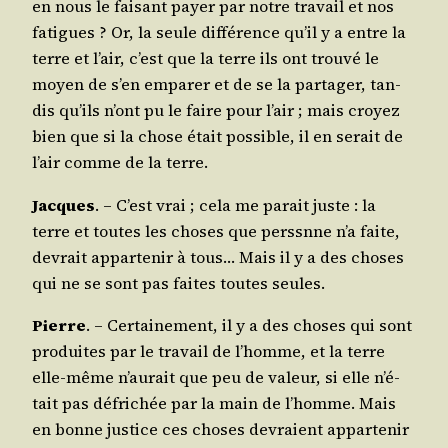
en nous le fai­sant payer par notre tra­vail et nos
fatigues ? Or, la seule dif­fé­rence qu’il y a entre la
terre et l’air, c’est que la terre ils ont trou­vé le
moyen de s’en empa­rer et de se la par­ta­ger, tan­
dis qu’ils n’ont pu le faire pour l’air ; mais croyez
bien que si la chose était pos­sible, il en serait de
l’air comme de la terre.
Jacques
. – C’est vrai ; cela me parait juste : la
terre et toutes les choses que perssnne n’a faite,
devrait appar­te­nir à tous… Mais il y a des choses
qui ne se sont pas faites toutes seules.
Pierre
. – Cer­tai­ne­ment, il y a des choses qui sont
pro­duites par le tra­vail de l’homme, et la terre
elle-même n’au­rait que peu de valeur, si elle n’é­
tait pas défri­chée par la main de l’homme. Mais
en bonne jus­tice ces choses devraient appar­te­nir