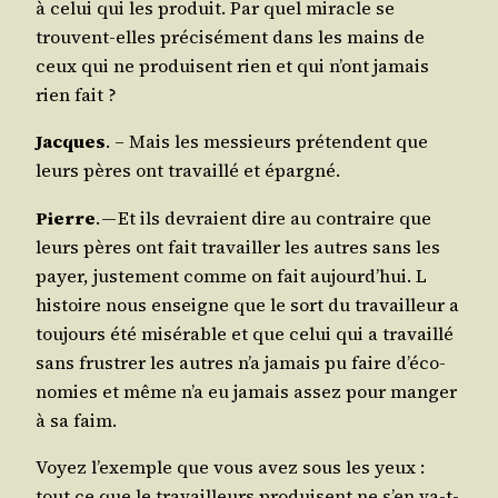
à celui qui les pro­duit. Par quel miracle se
trouvent-elles pré­ci­sé­ment dans les mains de
ceux qui ne pro­duisent rien et qui n’ont jamais
rien fait ?
Jacques
. – Mais les mes­sieurs pré­tendent que
leurs pères ont tra­vaillé et épargné.
Pierre
. — Et ils devraient dire au contraire que
leurs pères ont fait tra­vailler les autres sans les
payer, jus­te­ment comme on fait aujourd’­hui. L
his­toire nous enseigne que le sort du tra­vailleur a
tou­jours été misé­rable et que celui qui a tra­vaillé
sans frus­trer les autres n’a jamais pu faire d’é­co­
no­mies et même n’a eu jamais assez pour man­ger
à sa faim.
Voyez l’exemple que vous avez sous les yeux :
tout ce que le tra­vailleurs pro­duisent ne s’en va-t-