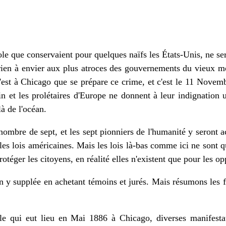
éole que conservaient pour quelques naïfs les États-Unis, ne s
rien à envier aux plus atroces des gouvernements du vieux mo
'est à Chicago que se prépare ce crime, et c'est le 11 Novem
in et les prolétaires d'Europe ne donnent à leur indignation
là de l'océan.
nombre de sept, et les sept pionniers de l'humanité y seront a
 les lois américaines. Mais les lois là-bas comme ici ne sont 
rotéger les citoyens, en réalité elles n'existent que pour les o
 on y supplée en achetant témoins et jurés. Mais résumons les
le qui eut lieu en Mai 1886 à Chicago, diverses manifestat