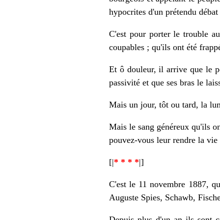
hypocrites d'un prétendu débat
C'est pour porter le trouble a
coupables ; qu'ils ont été frapp
Et ô douleur, il arrive que le 
passivité et que ses bras le lais
Mais un jour, tôt ou tard, la l
Mais le sang généreux qu'ils on
pouvez-vous leur rendre la vie
[|
* * * *
|]
C'est le 11 novembre 1887, que
Auguste Spies, Schawb, Fischer
Depuis plus d'un an ils sont 