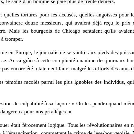
s, le sang d'un homme se paie plus de trente deniers.
; quelles tortures pour les accusés, quelles angoisses pour le
 convaincre douze messieurs, qui avalent déjà reçu le prix d
cre. Mais les bourgeois de Chicago sentaient qu'ils avaient
 à tromper.
 en Europe, le journalisme se vautre aux pieds des puissant
resse. Aussi grâce à cette complicité unanime des journaux bo
lle pas encore été totalement faite, malgré les efforts des amis
des témoins racolés parmi les plus ignobles des individus, qui
estion de culpabilité à sa façon : « On les pendra quand même
p dangereux pour nos privilèges. »
ouer était férocement logique. Tous les révolutionnaires en ni
e à l'émancipation, commettent le crime de lèse-bourgeoisie.