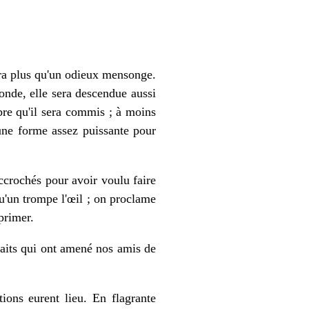
era plus qu'un odieux mensonge.
nde, elle sera descendue aussi
bre qu'il sera commis ; à moins
 une forme assez puissante pour
ccrochés pour avoir voulu faire
qu'un trompe l'œil ; on proclame
pprimer.
 faits qui ont amené nos amis de
ions eurent lieu. En flagrante