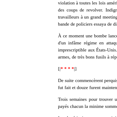
violation à toutes les lois amér
des coups de revolver. Indign
travailleurs à un grand meetin
bande de policiers essaya de dis
À ce moment une bombe lancée 
d'un infâme régime en attaqua
imprescriptible aux États-Unis.
armes, de très bons fusils à rép
[|
* * * *
|]
De suite commencèrent perquisit
fut fait et douze furent mainte
Trois semaines pour trouver un
payés chacun la minime somme