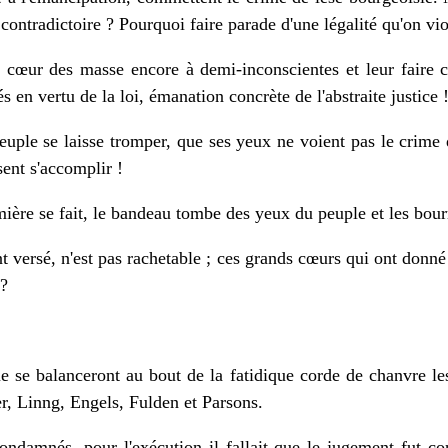
 contradictoire ? Pourquoi faire parade d'une légalité qu'on v
u cœur des masse encore à demi-inconscientes et leur faire 
és en vertu de la loi, émanation concrète de l'abstraite justice 
peuple se laisse tromper, que ses yeux ne voient pas le crime
sent s'accomplir !
umière se fait, le bandeau tombe des yeux du peuple et les bour
t versé, n'est pas rachetable ; ces grands cœurs qui ont donné
 ?
 se balanceront au bout de la fatidique corde de chanvre le
, Linng, Engels, Fulden et Parsons.
condamnés, pour l'exécution il fallait que le jugement fut c