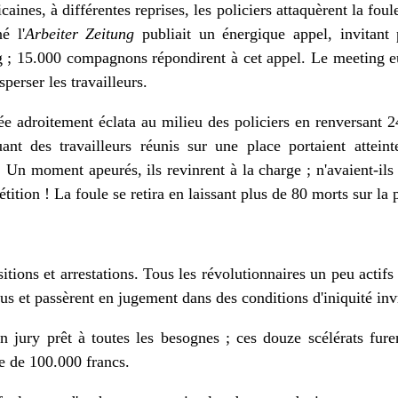
icaines, à différentes reprises, les policiers attaquèrent la foul
é l'
Arbeiter Zeitung
publiait un énergique appel, invitant
g ; 15.000 compagnons répondirent à cet appel. Le meeting eu
perser les travailleurs.
adroitement éclata au milieu des policiers en renversant 24
nt des travailleurs réunis sur une place portaient attein
 Un moment apeurés, ils revinrent à la charge ; n'avaient-ils
étition ! La foule se retira en laissant plus de 80 morts sur la 
ions et arrestations. Tous les révolutionnaires un peu actifs f
nus et passèrent en jugement dans des conditions d'iniquité in
 jury prêt à toutes les besognes ; ces douze scélérats fure
 de 100.000 francs.