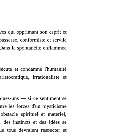
aves qui opprimant son esprit et
bassesse, conformiste et servile
. Dans la spontanéité enflammée
rsécute et condamne l'humanité
stocratique, irrationaliste et
elques-uns — si ce sentiment se
ntre les forces d'un mysticisme
bstacle spirituel et matériel,
 des instincts et des idées se
que tous devraient respecter et