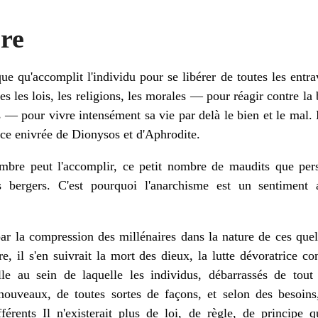
re
que qu'accomplit l'individu pour se libérer de toutes les entr
s les lois, les religions, les morales — pour réagir contre la 
s — pour vivre intensément sa vie par delà le bien et le mal
èce enivrée de Dionysos et d'Aphrodite.
nombre peut l'accomplir, ce petit nombre de maudits que pe
bergers. C'est pourquoi l'anarchisme est un sentiment ari
par la compression des millénaires dans la nature de ces qu
e, il s'en suivrait la mort des dieux, la lutte dévoratrice co
lle au sein de laquelle les individus, débarrassés de tout o
nouveaux, de toutes sortes de façons, et selon des besoins,
férents Il n'existerait plus de loi, de règle, de principe 