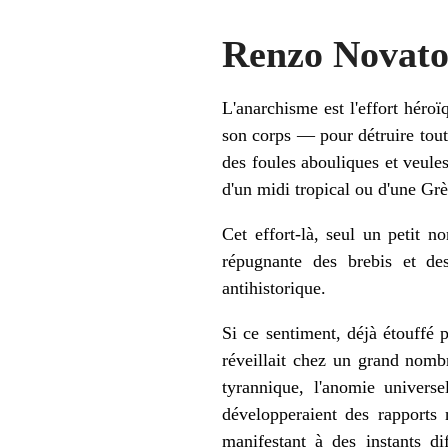
Renzo Novato
L'anarchisme est l'effort héroï
son corps — pour détruire toute
des foules abouliques et veule
d'un midi tropical ou d'une Gr
Cet effort-là, seul un petit 
répugnante des brebis et des 
antihistorique.
Si ce sentiment, déjà étouffé 
réveillait chez un grand nombr
tyrannique, l'anomie universe
développeraient des rapports 
manifestant à des instants dif