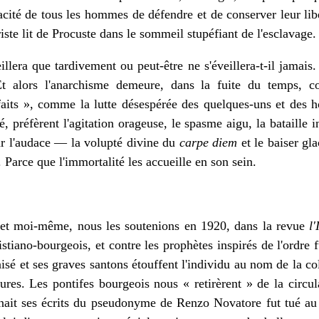
apacité de tous les hommes de défendre et de conserver leur li
iste lit de Procuste dans le sommeil stupéfiant de l'esclavage.
lera que tardivement ou peut-être ne s'éveillera-t-il jamais.
 Et alors l'anarchisme demeure, dans la fuite du temps, 
aits », comme la lutte désespérée des quelques-uns et des hor
, préfèrent l'agitation orageuse, le spasme aigu, la bataille in
ar l'audace — la volupté divine du
carpe diem
et le baiser gla
 Parce que l'immortalité les accueille en son sein.
 et moi-même, nous les soutenions en 1920, dans la revue
l
istiano-bourgeois, et contre les prophètes inspirés de l'ordre 
sé et ses graves santons étouffent l'individu au nom de la co
jures. Les pontifes bourgeois nous « retirèrent » de la circu
gnait ses écrits du pseudonyme de Renzo Novatore fut tué au