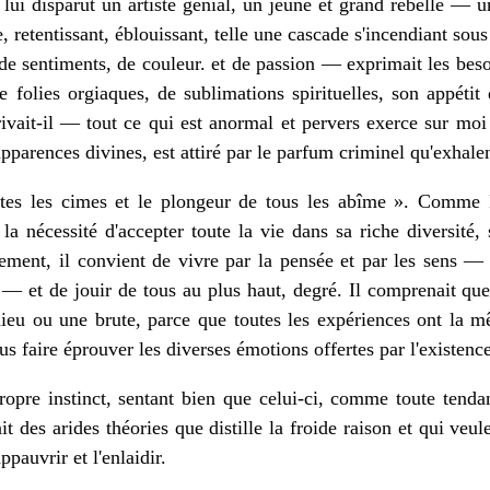
ui disparut un artiste génial, un jeune et grand rebelle — u
, retentissant, éblouissant, telle une cascade s'incendiant sou
de sentiments, de couleur. et de passion — exprimait les beso
e folies orgiaques, de sublimations spirituelles, son appétit
ivait-il — tout ce qui est anormal et pervers exerce sur mo
pparences divines, est attiré par le parfum criminel qu'exhalen
toutes les cimes et le plongeur de tous les abîme ». Comm
a nécessité d'accepter toute la vie dans sa riche diversité, s
ement, il convient de vivre par la pensée et par les sens — d
— et de jouir de tous au plus haut, degré. Il comprenait que 
ieu ou une brute, parce que toutes les expériences ont la m
us faire éprouver les diverses émotions offertes par l'existence
 propre instinct, sentant bien que celui-ci, comme toute tenda
iait des arides théories que distille la froide raison et qui veu
ppauvrir et l'enlaidir.