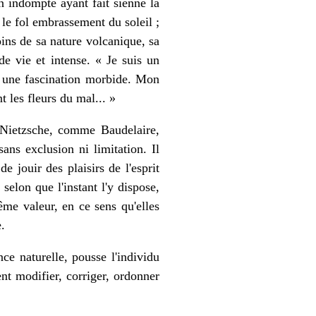
n indompté ayant fait sienne la
s le fol embrassement du soleil ;
ins de sa nature volcanique, sa
 de vie et intense. « Je suis un
i une fascination morbide. Mon
t les fleurs du mal... »
e Nietzsche, comme Baudelaire,
ans exclusion ni limitation. Il
e jouir des plaisirs de l'esprit
selon que l'instant l'y dispose,
ême valeur, en ce sens qu'elles
.
nce naturelle, pousse l'individu
lent modifier, corriger, ordonner