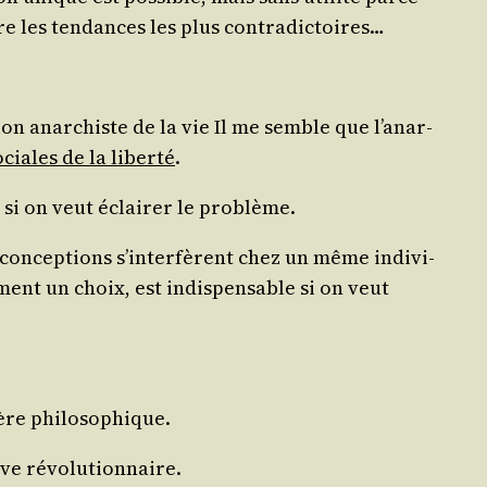
­faire les ten­dances les plus contradictoires…
­tion anar­chiste de la vie Il me semble que l’a­nar­
ciales de la liber­té
.
 si on veut éclai­rer le problème.
 concep­tions s’in­ter­fèrent chez un même indi­vi­
ment un choix, est indis­pen­sable si on veut
­tère philosophique.
tive révolutionnaire.