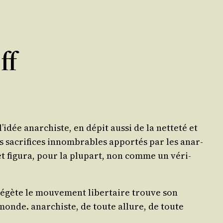
ff
 l’i­dée anar­chiste, en dépit aus­si de la net­te­té et
des sacri­fices innom­brables appor­tés par les anar­
et figu­ra, pour la plu­part, non comme un véri­
ù végète le mou­ve­ment liber­taire trouve son
e monde. anar­chiste, de toute allure, de toute