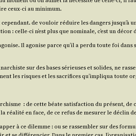
ir du moment où on admet la néces­si­té de celle-ci, il f
duire ceux-ci au minimum.
epen­dant. de vou­loir réduire les dan­gers jus­qu’à un 
­tion : celle-ci n’est plus que nomi­nale, c’est un déc
ago­nise. Il ago­nise parce qu’il a per­du toute foi dans 
n anar­chiste sur des bases sérieuses et solides, ne ras­
e­ment les risques et les sacri­fices qu’im­pli­qua toute 
nar­chisme : de cette béate satis­fac­tion du pré­sent, d
la réa­li­té en face, de ce refus de mesu­rer le déclin 
ap­per à ce dilemme : ou se ras­sem­bler sur des for­
 et se dif­fé­ren­cier. Dans le pre­mier cas, l’or­ga­ni­sa­