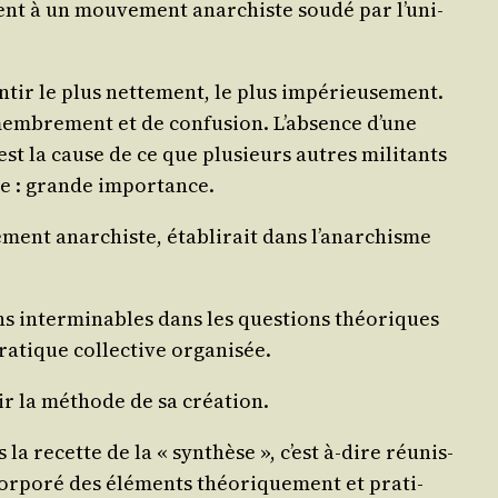
ent à un mou­ve­ment anar­chiste sou­dé par l’u­ni­
n­tir le plus net­te­ment, le plus impé­rieu­se­ment.
mem­bre­ment et de confu­sion. L’ab­sence d’une
e est la cause de ce que plu­sieurs autres mili­tants
’une : grande importance.
­ment anar­chiste, éta­bli­rait dans l’a­nar­chisme
ons inter­mi­nables dans les ques­tions théo­riques
a­tique col­lec­tive organisée.
a­blir la méthode de sa création.
 la recette de la « syn­thèse », c’est à‑dire réunis­
or­po­ré des élé­ments théo­ri­que­ment et pra­ti­