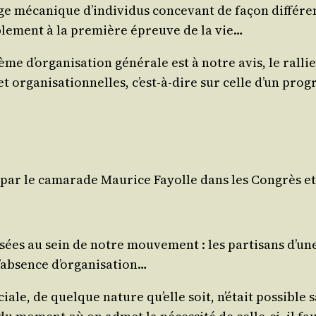
e méca­nique d’in­di­vi­dus conce­vant de façon dif­fé­r
i­ble­ment à la pre­mière épreuve de la vie…
d’or­ga­ni­sa­tion géné­rale est à notre avis, le ral­lie
 et orga­ni­sa­tion­nelles, c’est-à-dire sur celle d’un 
es par le cama­rade Mau­rice
Fayolle
dans les Congrès et le
es au sein de notre mou­ve­ment : les par­ti­sans d’une o
 l’ab­sence d’organisation…
ale, de quelque nature qu’elle soit, n’é­tait pos­sible sa