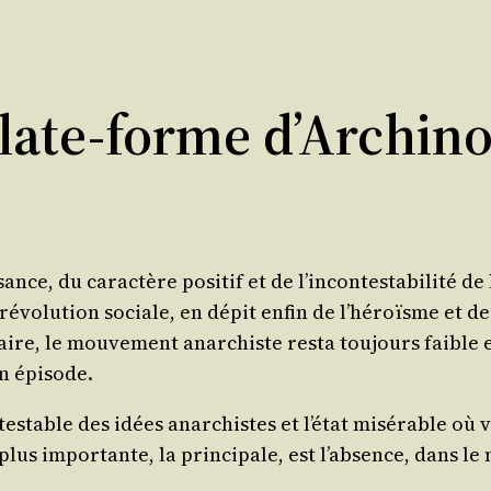
Plate-forme d’Archino
sance, du carac­tère posi­tif et de l’in­con­tes­ta­bi­li­té de
 la révo­lu­tion sociale, en dépit enfin de l’hé­roïsme et 
ire, le mou­ve­ment anar­chiste res­ta tou­jours faible 
un épisode.
n­tes­table des idées anar­chistes et l’é­tat misé­rable o
lus impor­tante, la prin­ci­pale, est l’ab­sence, dans l