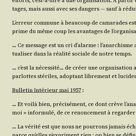
efforts, c’est-à-dire à une orga­ni­sa­tion. À par­t
tages, mais aus­si avec ses dan­gers ― sauf à ré
L’er­reur com­mune à beau­coup de cama­rades est c
prime du même coup les avan­tages de l’or­ga­ni­sa
… Ce mes­sage est un cri d’a­larme : l’a­nar­chisme 
tua­li­ser dans la réa­li­té sociale de notre temps.
… c’est la néces­si­té… de créer une orga­ni­sa­tio
par­lottes sté­riles, adop­tant libre­ment et luci­d
Bul­le­tin Inté­rieur mai 1957
:
… Et voi­là bien, pré­ci­sé­ment, ce dont crève l’a­
moi » infor­mu­lé, de ce renon­ce­ment à regar­der 
… La véri­té est que nous ne pour­rons jamais éch
parce qu’elles n’ex­priment rien ; ou bien se défi­nir