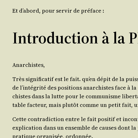
Et d’a­bord, pour ser­vir de préface :
Introduction à la 
Anar­chistes,
Très signi­fi­ca­tif est le fait. qu’en dépit de la puis­
de l’in­té­gri­té des posi­tions anar­chistes face à
chistes dans la lutte pour le com­mu­nisme liber­ta
table fac­teur, mais plu­tôt comme un petit fait, 
Cette contra­dic­tion entre le fait posi­tif et inco
expli­ca­tion dans un ensemble de causes dont la p
pra­tique orga­ni­sée, ordonnée.