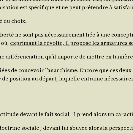
­ni­sa­tion est spé­ci­fique et ne peut pré­tendre à satis
i­té du choix.
a liber­té ne sont pas néces­sai­re­ment liée à une concep
t où,
expri­mant la révolte, il pro­pose les arma­tures so
 dif­fé­ren­cia­tion qu’il importe de mettre en lumière
­ciées de conce­voir l’a­nar­chisme. Encore que ces deux
de posi­tion au départ, laquelle entraine néces­sai­re­
atti­tude
devant le fait social, il prend alors un carac
doc­trine sociale
; devant lui s’ouvre alors la pers­pec­