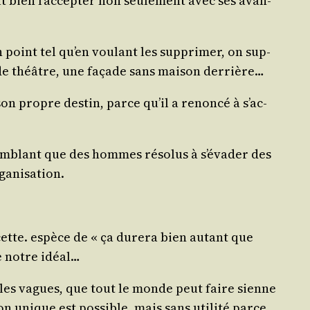
aut bien l’ac­cep­ter non seule­ment avec ses avan­
point tel qu’en vou­lant les sup­pri­mer, on sup­
or de théâtre, une façade sans mai­son derrière…
son propre des­tin, parce qu’il a renon­cé à s’ac­
sem­blant que des hommes réso­lus à s’é­va­der des
organisation.
e cette. espèce de « ça dure­ra bien autant que
de notre idéal…
mules vagues, que tout le monde peut faire sienne
tion unique est pos­sible, mais sans uti­li­té parce