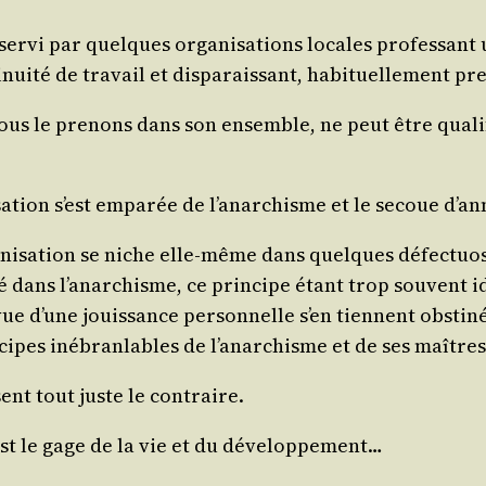
er­vi par quelques orga­ni­sa­tions locales pro­fes­sant u
i­nui­té de tra­vail et dis­pa­rais­sant, habi­tuel­le­ment
i nous le pre­nons dans son ensemble, ne peut être qua­l
­sa­tion s’est empa­rée de l’a­nar­chisme et le secoue d’a
­ga­ni­sa­tion se niche elle-même dans quelques défec­tuo
­té dans l’a­nar­chisme, ce prin­cipe étant trop sou­vent ide
 vue d’une jouis­sance per­son­nelle s’en tiennent obs­ti­
cipes inébran­lables de l’a­nar­chisme et de ses maîtres
sent tout juste le contraire.
, c’est le gage de la vie et du développement…