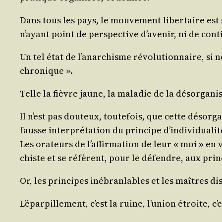
Dans tous les pays, le mou­ve­ment liber­taire est s
n’ayant point de pers­pec­tive d’a­ve­nir, ni de cont
Un tel état de l’a­nar­chisme révo­lu­tion­naire, s
chronique ».
Telle la fièvre jaune, la mala­die de la désor­ga­ni
Il n’est pas dou­teux, tou­te­fois, que cette désor
fausse inter­pré­ta­tion du prin­cipe d’in­di­vi­dua­li
Les ora­teurs de l’af­fir­ma­tion de leur « moi » en
chiste et se réfèrent, pour le défendre, aux prin­
Or, les prin­cipes inébran­lables et les maîtres di
L’é­par­pille­ment, c’est la ruine, l’u­nion étroite