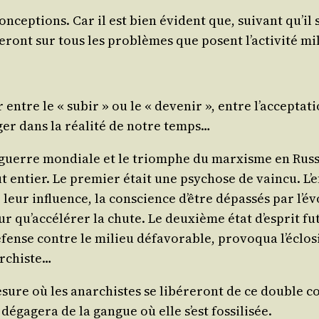
ncep­tions. Car il est bien évident que, sui­vant qu’il s
e­ront sur tous les pro­blèmes que posent l’ac­ti­vi­té mi
ntre le « subir » ou le « deve­nir », entre l’ac­cep­ta­ti
ger dans la réa­li­té de notre temps…
 guerre mon­diale et le triomphe du mar­xisme en Rus­sie
t entier. Le pre­mier était une psy­chose de vain­cu. L’ef
leur influence, la conscience d’être dépas­sés par l’é­vo
ur qu’ac­cé­lé­rer la chute. Le deuxième état d’es­prit 
éfense contre le milieu défa­vo­rable, pro­vo­qua l’é­cl
narchiste…
esure où les anar­chistes se libé­re­ront de ce double 
déga­ge­ra de la gangue où elle s’est fossilisée.