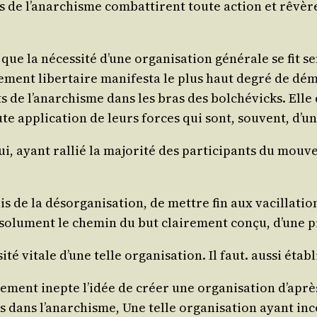
s de l’a­nar­chisme com­bat­tirent toute action et rêvèr
e la néces­si­té d’une orga­ni­sa­tion géné­rale se fit se
e­ment liber­taire mani­fes­ta le plus haut degré de dé
nts de l’a­nar­chisme dans les bras des bol­ché­vicks. Ell
oute appli­ca­tion de leurs forces qui sont, sou­vent, d
 ayant ral­lié la majo­ri­té des par­ti­ci­pants du mou­ve
s de la désor­ga­ni­sa­tion, de mettre fin aux vacilla­ti
o­lu­ment le che­min du but clai­re­ment conçu, d’une pr
si­té vitale d’une telle orga­ni­sa­tion. Il faut. aus­si ét
ment inepte l’i­dée de créer une orga­ni­sa­tion d’a­près
s dans l’a­nar­chisme, Une telle orga­ni­sa­tion ayant inc