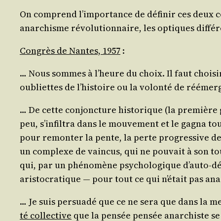
On com­prend l’im­por­tance de défi­nir ces deux co
anar­chisme révo­lu­tion­naire, les optiques dif­fé­r
Congrès de Nantes, 1957
:
… Nous sommes à l’heure du choix. Il faut choi­sir e
oubliettes de l’his­toire ou la volon­té de réémer­
… De cette conjonc­ture his­to­rique (la pre­mière
peu, s’in­fil­tra dans le mou­ve­ment et le gagna tou
pour remon­ter la pente, la perte pro­gres­sive de 
un com­plexe de vain­cus, qui ne pou­vait à son to
qui, par un phé­no­mène psy­cho­lo­gique d’au­to-d
aris­to­cra­tique ― pour tout ce qui n’é­tait pas a
… Je suis per­sua­dé que ce ne sera que dans la m
té col­lec­tive
que la pen­sée pen­sée anar­chiste se 