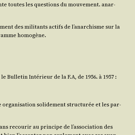
ente toutes les ques­tions du mou­ve­ment. anar­
­ment des mili­tants actifs de l’a­nar­chisme sur la
pro­gramme homogène.
 Bul­le­tin Inté­rieur de la F.A, de 1956. à 1957 :
rga­ni­sa­tion soli­de­ment struc­tu­rée et les par­
ns recou­rir au prin­cipe de l’as­so­cia­tion des