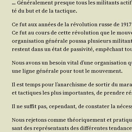
… Géné­ra­le­ment presque tous les mili­tants actif
té du but et de la tactique.
Ce fut aux années de la révo­lu­tion russe de 1917 qu
Ce fut au cours de cette révo­lu­tion que le mou­v
orga­ni­sa­tion géné­rale pous­sa plu­sieurs mili­ta
res­tent dans un état de pas­si­vi­té, empê­chant t
Nous avons un besoin vital d’une orga­ni­sa­tion qui,
une ligne géné­rale pour tout le mouvement.
Il est temps pour l’a­nar­chisme de sor­tir du marai
et tac­tiques les plus impor­tantes, de prendre rés
Il ne suf­fit pas, cepen­dant, de consta­ter la néces­
Nous reje­tons comme théo­ri­que­ment et pra­ti­que­
sant des repré­sen­tants des dif­fé­rentes ten­dance