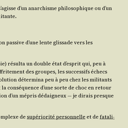
’a­gisse d’un anar­chisme phi­lo­so­phique ou d’un
litante.
on pas­sive d’une lente glis­sade vers les
) résul­ta un double état d’es­prit qui, peu à
­fri­te­ment des groupes, les suc­ces­sifs échecs
­lu­tion déter­mi­na peu à peu chez les mili­tants
fut la consé­quence d’une sorte de choc en retour
o­sion d’un mépris dédai­gneux ― je dirais presque
com­plexe de
supé­rio­ri­té per­son­nelle
et de
fata­li­