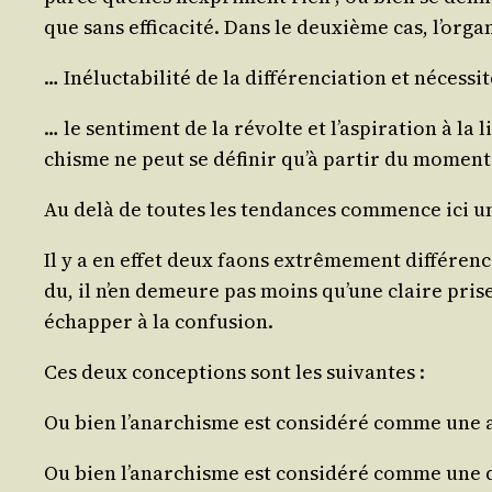
que sans effi­ca­ci­té. Dans le deuxième cas, l’or­ga
… Iné­luc­ta­bi­li­té de la dif­fé­ren­cia­tion et néces­s
… le sen­ti­ment de la révolte et l’as­pi­ra­tion à l
chisme ne peut se défi­nir qu’à par­tir du momen
Au delà de toutes les ten­dances com­mence ici une
Il y a en effet deux faons extrê­me­ment dif­fé­ren
du, il n’en demeure pas moins qu’une claire prise 
échap­per à la confusion.
Ces deux concep­tions sont les suivantes :
Ou bien l’a­nar­chisme est consi­dé­ré comme une
Ou bien l’a­nar­chisme est consi­dé­ré comme une