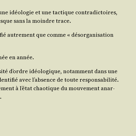
ne idéo­lo­gie et une tac­tique contra­dic­toires,
 presque sans la moindre trace.
i­fié autre­ment que comme « désor­ga­ni­sa­tion
n­née en année.
­si­té d’ordre idéo­lo­gique, notam­ment dans une
n­ti­fié avec l’ab­sence de toute res­pon­sa­bi­li­té.
né­ment à l’é­tat chao­tique du mou­ve­ment anar­
.