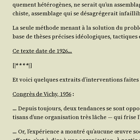
que­ment hété­ro­gènes, ne serait qu’un assem­blag
chiste, assem­blage qui se désa­gré­ge­rait infaill
La seule méthode menant à la solu­tion du pro­blème 
base de thèses pré­cises idéo­lo­giques, tac­tiques
Ce texte date de 1926…
[|
* * * *
|]
Et voi­ci quelques extraits d’in­ter­ven­tions fait
Congrès de Vichy, 1956
:
… Depuis tou­jours, deux ten­dances se sont oppo­sé
ti­sans d’une orga­ni­sa­tion très lâche ― qui frise
… Or, l’ex­pé­rience a mon­tré qu’au­cune œuvre soci