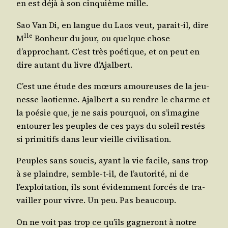
en est déjà à son cin­quième mille.
Sao Van Di, en langue du Laos veut, parait-il, dire
lle
M
Bon­heur du jour, ou quelque chose
d’approchant. C’est très poé­tique, et on peut en
dire autant du livre d’Ajalbert.
C’est une étude des mœurs amou­reuses de la jeu­
nesse lao­tienne. Ajal­bert a su rendre le charme et
la poé­sie que, je ne sais pour­quoi, on s’imagine
entou­rer les peuples de ces pays du soleil res­tés
si pri­mi­tifs dans leur vieille civilisation.
Peuples sans sou­cis, ayant la vie facile, sans trop
à se plaindre, semble-t-il, de l’autorité, ni de
l’exploitation, ils sont évi­dem­ment for­cés de tra­
vailler pour vivre. Un peu. Pas beaucoup.
On ne voit pas trop ce qu’ils gagne­ront à notre