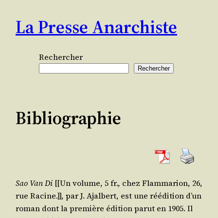
Aller
La Presse Anarchiste
au
contenu
Rechercher
Rechercher
Bibliographie
Sao Van Di
[[Un volume, 5 fr., chez Flam­ma­rion, 26,
rue Racine.]], par J.
Ajal­bert
, est une réédi­tion d’un
roman dont la pre­mière édi­tion parut en 1905. Il