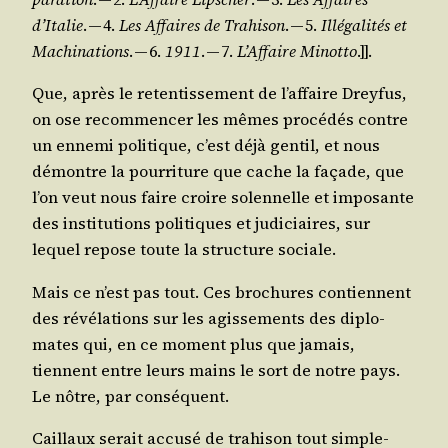
d’Italie
. — 4.
Les Affaires de Tra­hi­son
. — 5.
Illé­ga­li­tés et
Machi­na­tions
. — 6.
1911
. — 7.
L’Affaire Minot­to
.]].
Que, après le reten­tis­se­ment de l’affaire Drey­fus,
on ose recom­men­cer les mêmes pro­cé­dés contre
un enne­mi poli­tique, c’est déjà gen­til, et nous
démontre la pour­ri­ture que cache la façade, que
l’on veut nous faire croire solen­nelle et impo­sante
des ins­ti­tu­tions poli­tiques et judi­ciaires, sur
lequel repose toute la struc­ture sociale.
Mais ce n’est pas tout. Ces bro­chures contiennent
des révé­la­tions sur les agis­se­ments des diplo­
mates qui, en ce moment plus que jamais,
tiennent entre leurs mains le sort de notre pays.
Le nôtre, par conséquent.
Caillaux serait accu­sé de tra­hi­son tout sim­ple­