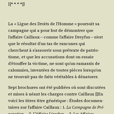
[|
* * * *
|]
La « Ligue des Droits de l’Homme » pour­suit sa
cam­pagne qui a pour but de démon­trer que
l’affaire Caillaux — comme l’affaire Drey­fus — n’est
que le résul­tat d’un tas de ran­cunes qui
cherchent à s’assouvir sous pré­texte de patrio­
tisme, et que les accu­sa­tions dont on essaie
d’étouffer la vic­time, ne sont qu’un ramas­sis de
calom­nies, inven­tées de toutes pièces lorsqu’on
ne trou­vait pas de faits véri­tables à dénaturer.
Sept bro­chures ont été publiées où sont dis­cu­tées
et mises à néant les charges contre Caillaux [[En
voi­ci les titres titre géné­rique : Études docu­men­
taires sur l’affaire Caillaux : 1.
La Cam­pagne de Pré­
pa­ra­tion
. — 2.
L’Affaire Lip­scher
. — 3.
Les Affaires