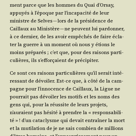
ment parce que les hommes du Quai d’Orsay,
appuyés à l’époque par l’incapacité de leur
ministre de Selves — lors de la pré­si­dence de
Caillaux au Minis­tère — ne peuvent lui par­don­ner,
à ce der­nier, de les avoir empê­chés de faire écla­
ter la guerre à un moment où nous y étions le
moins pré­pa­rés ; c’et que, pour des rai­sons par­ti­
cu­lières, ils s’efforçaient de précipiter.
Ce sont ces rai­sons par­ti­cu­lières qu’il serait inté­
res­sant de dévoi­ler. Est-ce que, à côté de la cam­
pagne pour l’innocence de Caillaux, la Ligue ne
pour­rait pas dévoi­ler les motifs et les noms des
gens qui, pour la réus­site de leurs pro­jets,
n’auraient pas hési­té à prendre la « res­pon­sa­bi­li­
té » ! d’un cata­clysme qui devait entraî­ner la mort
et la muti­la­tion de je ne sais com­bien de mil­lions