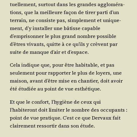
tuel­le­ment, sur­tout dans les grandes agglo­mé­ra­
tions, que la meilleure façon de tirer par­ti d’un
ter­rain, ne consiste pas, sim­ple­ment et uni­que­
ment, d’y ins­tal­ler une bâtisse capable
d’emprisonner le plus grand nombre pos­sible
d’êtres vivants, quitte à ce qu’ils y crèvent par
suite de manque d’air et d’espace.
Cela indique que, pour être habi­table, et pas
seule­ment pour rap­por­ter le plus de loyers, une
mai­son, avant d’être mise en chan­tier, doit avoir
été étu­diée au point de vue esthétique.
Et que le confort, l’hygiène de ceux qui
l’habiteront doit limi­ter le nombre des occu­pants :
point de vue pra­tique. C’est ce que Der­vaux fait
clai­re­ment res­sor­tir dans son étude.