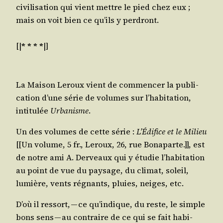
civi­li­sa­tion qui vient mettre le pied chez eux ;
mais on voit bien ce qu’ils y perdront.
[|
* * * *
|]
La Mai­son Leroux vient de com­men­cer la publi­
ca­tion d’une série de volumes sur l’habitation,
inti­tu­lée
Urba­nisme
.
Un des volumes de cette série :
L’Édifice et le Milieu
[[Un volume, 5 fr., Leroux, 26, rue Bona­parte.]], est
de notre ami A.
Der­veaux
qui y étu­die l’habitation
au point de vue du pay­sage, du cli­mat, soleil,
lumière, vents régnants, pluies, neiges, etc.
D’où il res­sort, — ce qu’indique, du reste, le simple
bons sens — au contraire de ce qui se fait habi­