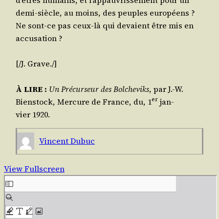
d’êtres humains, et l’appauvrissement pour un
demi-siècle, au moins, des peuples euro­péens ?
Ne sont-ce pas ceux-là qui devaient être mis en
accusation ?
[/​J.
Grave
./​]
À LIRE :
Un Pré­cur­seur des Bol­che­viks
, par J.-W.
er
Bien­stock, Mer­cure de France, du, 1
jan­
vier 1920.
Vincent Dubuc
View Fullscreen