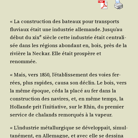
« La construc­tion des bateaux pour trans­ports
flu­viaux était une indus­trie alle­mande. Jusqu’au
e
début du
xix
siècle cette indus­trie était cen­tra­li­
sée dans les régions abon­dant en, bois, près de la
rivière la Neckar. Elle était pros­père et
renommée.
« Mais, vers 1850, l’établissement des voies fer­
rées, plus rapides, cau­sa son déclin. Le bois, vers
la même époque, céda la pla­cé au fer dans la
construc­tion des navires, et, en même temps, la
Hol­lande prit l’initiative, sur le Rhin, du pre­mier
ser­vice de cha­lands remor­qués à la vapeur.
« L’industrie métal­lur­gique se déve­lop­pait, simul­
ta­né­ment, en Alle­magne, et avec elle se des­si­na