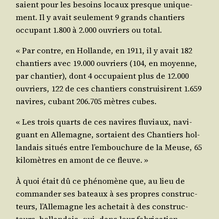
saient pour les besoins locaux presque uni­que­
ment. Il y avait seule­ment 9 grands chan­tiers
occu­pant 1.800 à 2.000 ouvriers ou total.
« Par contre, en Hol­lande, en 1911, il y avait 182
chan­tiers avec 19.000 ouvriers (104, en moyenne,
par chan­tier), dont 4 occu­paient plus de 12.000
ouvriers, 122 de ces chan­tiers construi­sirent 1.659
navires, cubant 206.705 mètres cubes.
« Les trois quarts de ces navires flu­viaux, navi­
guant en Alle­magne, sor­taient des Chan­tiers hol­
lan­dais situés entre l’embouchure de la Meuse, 65
kilo­mètres en amont de ce fleuve. »
À quoi était dû ce phé­no­mène que, au lieu de
com­man­der ses bateaux à ses propres construc­
teurs, l’Allemagne les ache­tait à des construc­
teurs. hol­lan­dais, qui, dans leur fabri­ca­tion,