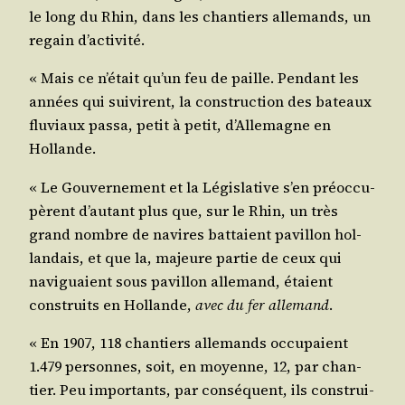
le long du Rhin, dans les chan­tiers alle­mands, un
regain d’activité.
« Mais ce n’était qu’un feu de paille. Pen­dant les
années qui sui­virent, la construc­tion des bateaux
flu­viaux pas­sa, petit à petit, d’Allemagne en
Hollande.
« Le Gou­ver­ne­ment et la Légis­la­tive s’en pré­oc­cu­
pèrent d’autant plus que, sur le Rhin, un très
grand nombre de navires bat­taient pavillon hol­
lan­dais, et que la, majeure par­tie de ceux qui
navi­guaient sous pavillon alle­mand, étaient
construits en Hol­lande,
avec du fer alle­mand
.
« En 1907, 118 chan­tiers alle­mands occu­paient
1.479 per­sonnes, soit, en moyenne, 12, par chan­
tier. Peu impor­tants, par consé­quent, ils construi­