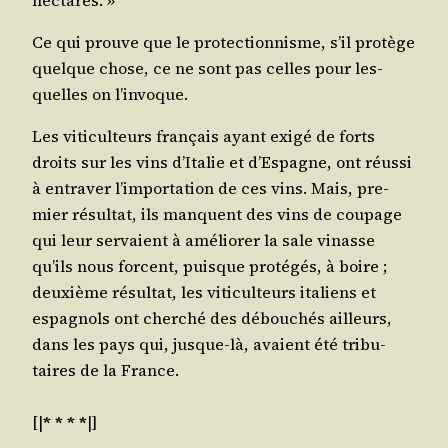
Ce qui prouve que le pro­tec­tion­nisme, s’il pro­tège
quelque chose, ce ne sont pas celles pour les­
quelles on l’invoque.
Les viti­cul­teurs fran­çais ayant exi­gé de forts
droits sur les vins d’Italie et d’Espagne, ont réus­si
à entra­ver l’importation de ces vins. Mais, pre­
mier résul­tat, ils manquent des vins de cou­page
qui leur ser­vaient à amé­lio­rer la sale vinasse
qu’ils nous forcent, puisque pro­té­gés, à boire ;
deuxième résul­tat, les viti­cul­teurs ita­liens et
espa­gnols ont cher­ché des débou­chés ailleurs,
dans les pays qui, jusque-là, avaient été tri­bu­
taires de la France.
[|
* * * *
|]