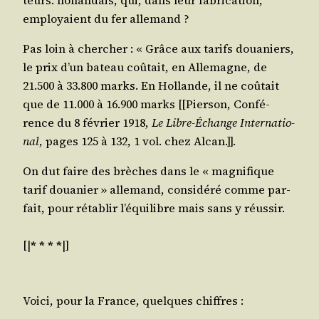
employaient du fer allemand ?
Pas loin à cher­cher : « Grâce aux tarifs doua­niers,
le prix d’un bateau coû­tait, en Alle­magne, de
21.500 à 33.800 marks. En Hol­lande, il ne coû­tait
que de 11.000 à 16.900 marks [[Pier­son, Confé­
rence du 8 février 1918,
Le Libre-Échange Inter­na­tio­
nal
, pages 125 à 132, 1 vol. chez Alcan.]].
On dut faire des brèches dans le « magni­fique
tarif doua­nier » alle­mand, consi­dé­ré comme par­
fait, pour réta­blir l’équilibre mais sans y réussir.
[|
* * * *
|]
Voi­ci, pour la France, quelques chiffres :