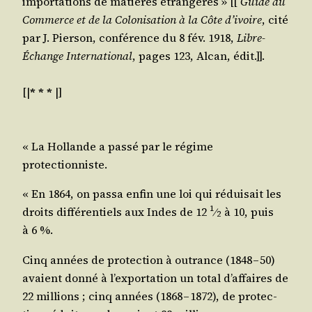
impor­ta­tions de matières étran­gères » [[
Guide du
Com­merce et de la Colo­ni­sa­tion à la Côte d’ivoire
, cité
par J. Pier­son, confé­rence du 8 fév. 1918,
Libre-
Échange Inter­na­tio­nal
, pages 123, Alcan, édit.]].
[|
* * *
|]
« La Hol­lande a pas­sé par le régime
protectionniste.
« En 1864, on pas­sa enfin une loi qui rédui­sait les
1
droits dif­fé­ren­tiels aux Indes de 12
⁄
à 10, puis
2
à 6 %.
Cinq années de pro­tec­tion à outrance (1848 – 50)
avaient don­né à l’exportation un total d’affaires de
22 mil­lions ; cinq années (1868 – 1872), de pro­tec­