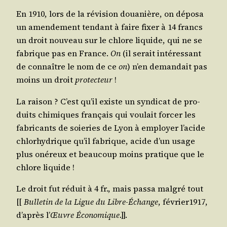
En 1910, lors de la révi­sion doua­nière, on dépo­sa
un amen­de­ment ten­dant à faire fixer à 14 francs
un droit nou­veau sur le chlore liquide, qui ne se
fabrique pas en France.
On
(il serait inté­res­sant
de connaître le nom de ce
on
) n’en deman­dait pas
moins un droit
pro­tec­teur
!
La rai­son ? C’est qu’il existe un syn­di­cat de pro­
duits chi­miques fran­çais qui vou­lait for­cer les
fabri­cants de soie­ries de Lyon à employer l’acide
chlor­hy­drique qu’il fabrique, acide d’un usage
plus oné­reux et beau­coup moins pra­tique que le
chlore liquide !
Le droit fut réduit à 4 fr., mais pas­sa mal­gré tout
[[
Bul­le­tin de la Ligue du Libre-Échange
, février1917,
d’après l’
Œuvre Éco­no­mique
.]].