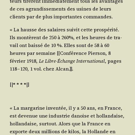
teurs tirèrent immé­dia­te­ment tous les avan­tages
de ces agran­dis­se­ments des usines de leurs
clients par de plus impor­tantes commandes.
« La hausse des salaires sui­vit cette pros­pé­ri­té.
Ils mon­tèrent de 250 à 260%, et les heures de tra­
vail ont bais­sé de 10 %. Elles sont de 58 à 60
heures par semaine [[Confé­rence Pier­son, 8
février 1918,
Le Libre-Échange Inter­na­tio­nal
, pages
118 – 120, 1 vol. chez Alcan.]].
[|
* * * *
|]
« La mar­ga­rine inven­tée, il y a 50 ans, en France,
est deve­nue une indus­trie danoise et hol­lan­daise,
hol­lan­daise, sur­tout. Alors que la France en
exporte deux mil­lions de kilos, la Hol­lande en