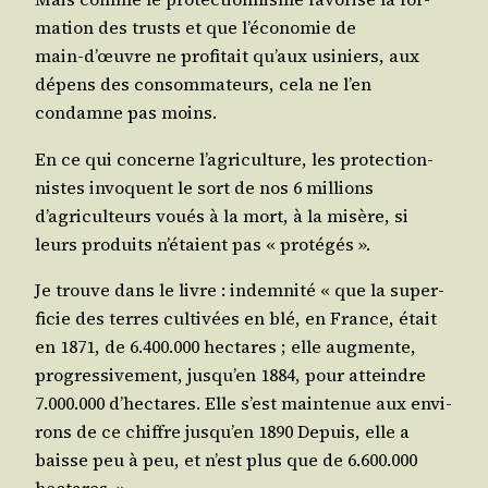
ma­tion des trusts et que l’économie de
main‑d’œuvre ne pro­fi­tait qu’aux usi­niers, aux
dépens des consom­ma­teurs, cela ne l’en
condamne pas moins.
En ce qui concerne l’agriculture, les pro­tec­tion­
nistes invoquent le sort de nos 6 mil­lions
d’agriculteurs voués à la mort, à la misère, si
leurs pro­duits n’étaient pas « protégés ».
Je trouve dans le livre : indem­ni­té « que la super­
fi­cie des terres culti­vées en blé, en France, était
en 1871, de 6.400.000 hec­tares ; elle aug­mente,
pro­gres­si­ve­ment, jusqu’en 1884, pour atteindre
7.000.000 d’hectares. Elle s’est main­te­nue aux envi­
rons de ce chiffre jusqu’en 1890 Depuis, elle a
baisse peu à peu, et n’est plus que de 6.600.000
hectares. »