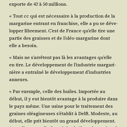
exporte de 42 à 50 millions.
« Tout cc qui est néces­saire à la pro­duc­tion de la
mar­ga­rine entrant en fran­chise, elle a pu se déve­
lop­per libre­ment. C’est de France qu’elle tire une
par­tie des graisses et de l’oléo-margarine dont
elle a besoin.
« Mais ne s’arrêtent pas là les avan­tages qu’elle
en tire. Le déve­lop­pe­ment de l’industrie mar­ga­ri­
nière a entraî­né le déve­lop­pe­ment d’industries
annexes.
« Par exemple, celle des huiles. Impor­tée au
début, il y eut bien­tôt avan­tage à la pro­duire dans
le pays même. Une usine pour le trai­te­ment des
graines oléa­gi­neuses s’établit à Delft. Modeste, au
début, elle prit bien­tôt un grand déve­lop­pe­ment.