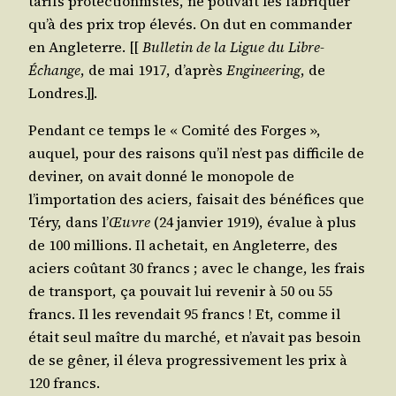
tarifs pro­tec­tion­nistes, ne pou­vait les fabri­quer
qu’à des prix trop éle­vés. On dut en com­man­der
en Angle­terre. [[
Bul­le­tin de la Ligue du Libre-
Échange
, de mai 1917, d’après
Engi­nee­ring
, de
Londres.]].
Pen­dant ce temps le « Comi­té des Forges »,
auquel, pour des rai­sons qu’il n’est pas dif­fi­cile de
devi­ner, on avait don­né le mono­pole de
l’importation des aciers, fai­sait des béné­fices que
Téry, dans l’
Œuvre
(24 jan­vier 1919), éva­lue à plus
de 100 mil­lions. Il ache­tait, en Angle­terre, des
aciers coû­tant 30 francs ; avec le change, les frais
de trans­port, ça pou­vait lui reve­nir à 50 ou 55
francs. Il les reven­dait 95 francs ! Et, comme il
était seul maître du mar­ché, et n’avait pas besoin
de se gêner, il éle­va pro­gres­si­ve­ment les prix à
120 francs.