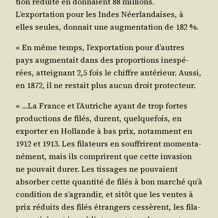
tion réduite en don­naient 88 mil­lions.
L’exportation pour les Indes Néer­lan­daises, à
elles seules, don­nait une aug­men­ta­tion de 182 %.
« En même temps, l’exportation pour d’autres
pays aug­men­tait dans des pro­por­tions ines­pé­
rées, attei­gnant 2,5 fois le chiffre anté­rieur. Aus­si,
en 1872, il ne res­tait plus aucun droit protecteur.
« …La France et l’Autriche ayant de trop fortes
pro­duc­tions de filés, durent, quel­que­fois, en
expor­ter en Hol­lande à bas prix, notam­ment en
1912 et 1913. Les fila­teurs en souf­frirent momen­ta­
né­ment, mais ils com­prirent que cette inva­sion
ne pou­vait durer. Les tis­sages ne pou­vaient
absor­ber cette quan­ti­té de filés à bon mar­ché qu’à
condi­tion de s’agrandir, et sitôt que les ventes à
prix réduits des filés étran­gers ces­sèrent, les fila­