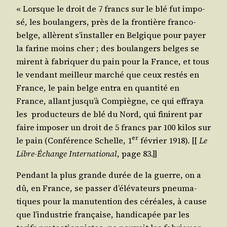
« Lorsque le droit de 7 francs sur le blé fut impo­
sé, les bou­lan­gers, près de la fron­tière fran­co-
belge, allèrent s’installer en Bel­gique pour payer
la farine moins cher ; des bou­lan­gers belges se
mirent à fabri­quer du pain pour la France, et tous
le ven­dant meilleur mar­ché que ceux res­tés en
France, le pain belge entra en quan­ti­té en
France, allant jusqu’à Com­piègne, ce qui effraya
les pro­duc­teurs de blé du Nord, qui finirent par
faire impo­ser un droit de 5 francs par 100 kilos sur
er
le pain (Confé­rence Schelle, 1
février 1918). [[
Le
Libre-Échange Inter­na­tio­nal
, page 83.]]
Pen­dant la plus grande durée de la guerre, on a
dû, en France, se pas­ser d’élévateurs pneu­ma­
tiques pour la manu­ten­tion des céréales, à cause
que l’industrie fran­çaise, han­di­ca­pée par les