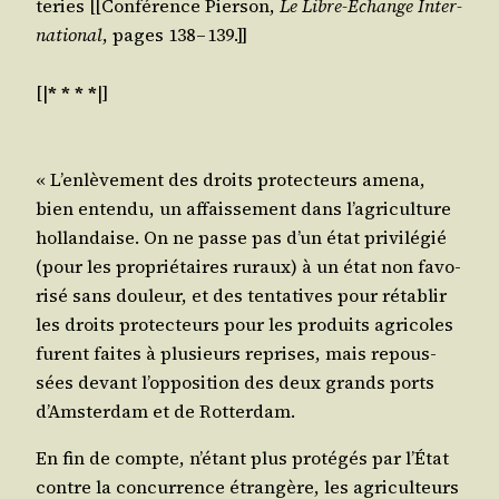
te­ries [[Confé­rence Pier­son,
Le Libre-Échange Inter­
na­tio­nal
, pages 138 – 139.]]
[|
* * * *
|]
« L’enlèvement des droits pro­tec­teurs ame­na,
bien enten­du, un affais­se­ment dans l’agriculture
hol­lan­daise. On ne passe pas d’un état pri­vi­lé­gié
(pour les pro­prié­taires ruraux) à un état non favo­
ri­sé sans dou­leur, et des ten­ta­tives pour réta­blir
les droits pro­tec­teurs pour les pro­duits agri­coles
furent faites à plu­sieurs reprises, mais repous­
sées devant l’opposition des deux grands ports
d’Amsterdam et de Rotterdam.
En fin de compte, n’étant plus pro­té­gés par l’État
contre la concur­rence étran­gère, les agri­cul­teurs