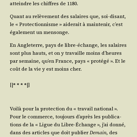
atteindre les chiffres de 1180.
Quant au relè­ve­ment des salaires que, soi-disant,
le « Pro­tec­tion­nisme » aide­rait à main­te­nir, c’est
éga­le­ment un mensonge.
En Angle­terre, pays de libre-échange, les salaires
sont plus hauts, et on y tra­vaille moins d’heures
par semaine, qu’en France, pays « pro­té­gé ». Et le
coût de la vie y est moins cher.
[|
* * * *
|]
Voi­là pour la pro­tec­tion du « tra­vail natio­nal ».
Pour le com­merce, tou­jours d’après les publi­ca­
tions de la « Ligue du Libre-Échange », j’ai don­né,
dans des articles que doit publier
Demain
, des