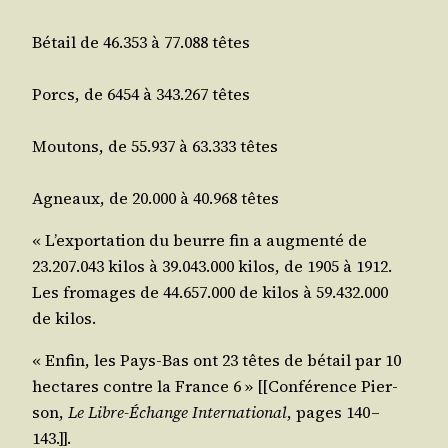
Bétail de 46.353 à 77.088 têtes
Porcs, de 6454 à 343.267 têtes
Mou­tons, de 55.937 à 63.333 têtes
Agneaux, de 20.000 à 40.968 têtes
« L’exportation du beurre fin a aug­men­té de
23.207.043 kilos à 39.043.000 kilos, de 1905 à 1912.
Les fro­mages de 44.657.000 de kilos à 59.432.000
de kilos.
« Enfin, les Pays-Bas ont 23 têtes de bétail par 10
hec­tares contre la France 6 » [[Confé­rence Pier­
son,
Le Libre-Échange Inter­na­tio­nal
, pages 140 –
143.]].