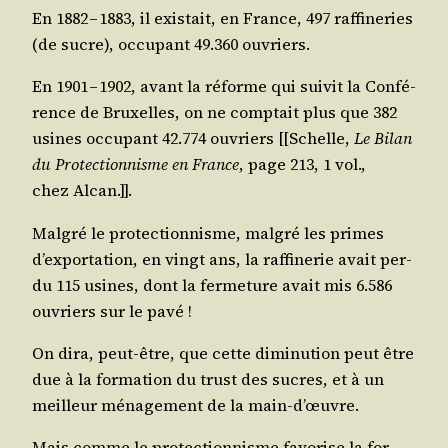
En 1882 – 1883, il exis­tait, en France, 497 raf­fi­ne­ries
(de sucre), occu­pant 49.360 ouvriers.
En 1901 – 1902, avant la réforme qui sui­vit la Confé­
rence de Bruxelles, on ne comp­tait plus que 382
usines occu­pant 42.774 ouvriers [[Schelle,
Le Bilan
du Pro­tec­tion­nisme en France
, page 213, 1 vol.,
chez Alcan.]].
Mal­gré le pro­tec­tion­nisme, mal­gré les primes
d’exportation, en vingt ans, la raf­fi­ne­rie avait per­
du 115 usines, dont la fer­me­ture avait mis 6.586
ouvriers sur le pavé !
On dira, peut-être, que cette dimi­nu­tion peut être
due à la for­ma­tion du trust des sucres, et à un
meilleur ména­ge­ment de la main‑d’œuvre.
Mais comme le pro­tec­tion­nisme favo­rise la for­