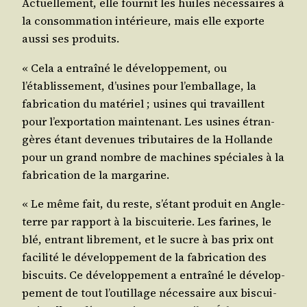
Actuel­le­ment, elle four­nit les huiles néces­saires à
la consom­ma­tion inté­rieure, mais elle exporte
aus­si ses produits.
« Cela a entraî­né le déve­lop­pe­ment, ou
l’établissement, d’usines pour l’emballage, la
fabri­ca­tion du maté­riel ; usines qui tra­vaillent
pour l’exportation main­te­nant. Les usines étran­
gères étant deve­nues tri­bu­taires de la Hol­lande
pour un grand nombre de machines spé­ciales à la
fabri­ca­tion de la margarine.
« Le même fait, du reste, s’étant pro­duit en Angle­
terre par rap­port à la bis­cui­te­rie. Les farines, le
blé, entrant libre­ment, et le sucre à bas prix ont
faci­li­té le déve­lop­pe­ment de la fabri­ca­tion des
bis­cuits. Ce déve­lop­pe­ment a entraî­né le déve­lop­
pe­ment de tout l’outillage néces­saire aux bis­cui­