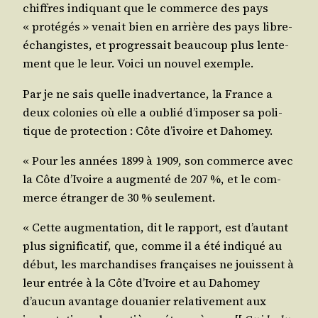
chiffres indi­quant que le com­merce des pays
« pro­té­gés » venait bien en arrière des pays libre-
échan­gistes, et pro­gres­sait beau­coup plus len­te­
ment que le leur. Voi­ci un nou­vel exemple.
Par je ne sais quelle inad­ver­tance, la France a
deux colo­nies où elle a oublié d’imposer sa poli­
tique de pro­tec­tion : Côte d’ivoire et Dahomey.
« Pour les années 1899 à 1909, son com­merce avec
la Côte d’Ivoire a aug­men­té de 207 %, et le com­
merce étran­ger de 30 % seulement.
« Cette aug­men­ta­tion, dit le rap­port, est d’au­tant
plus signi­fi­ca­tif, que, comme il a été indi­qué au
début, les mar­chan­dises fran­çaises ne jouissent à
leur entrée à la Côte d’Ivoire et au Daho­mey
d’aucun avan­tage doua­nier rela­ti­ve­ment aux