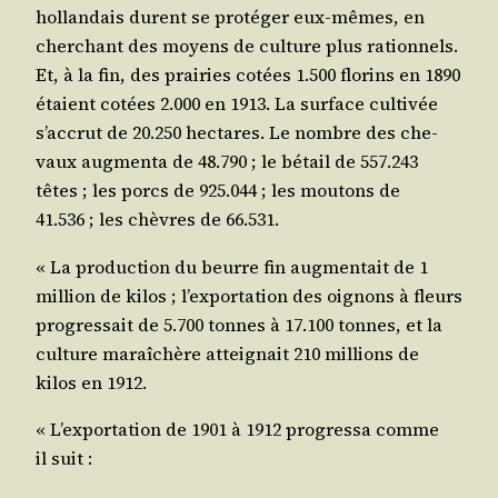
hol­lan­dais durent se pro­té­ger eux-mêmes, en
cher­chant des moyens de culture plus ration­nels.
Et, à la fin, des prai­ries cotées 1.500 flo­rins en 1890
étaient cotées 2.000 en 1913. La sur­face culti­vée
s’accrut de 20.250 hec­tares. Le nombre des che­
vaux aug­men­ta de 48.790 ; le bétail de 557.243
têtes ; les porcs de 925.044 ; les mou­tons de
41.536 ; les chèvres de 66.531.
« La pro­duc­tion du beurre fin aug­men­tait de 1
mil­lion de kilos ; l’exportation des oignons à fleurs
pro­gres­sait de 5.700 tonnes à 17.100 tonnes, et la
culture maraî­chère attei­gnait 210 mil­lions de
kilos en 1912.
« L’exportation de 1901 à 1912 pro­gres­sa comme
il suit :