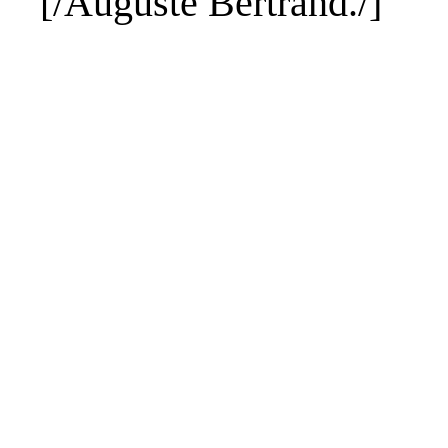
[/Auguste
Bertrand
./]