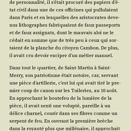
de per­son­na­li­té, il s’é­tait pro­cu­ré des papiers d’é­
tat civil dans une de ces offi­cines qui pul­lu­laient
dans Paris et en les­quelles des aris­to­crates deve­
nus litho­graphes fabri­quaient de faux pas­se­ports
et de faux assi­gnats, dont le mau­vais aloi ne le
cédait en somme que de très peu à ceux qui sor­
taient de la planche du citoyen Cam­bon. De plus,
il avait cru devoir exci­per d’un métier manuel.
Dans tout le quar­tier, de Saint-Mar­tin à Saint-
Mer­ry, son patrio­tisme était notoire, car, ser­vant
une pièce d’ar­tille­rie, c’est lui qui avait tiré le pre­
mier coup de canon sur les Tui­le­ries, au 10 août.
En appro­chant le bou­te­feu de la lumière de la
pièce, il avait sen­ti une volup­té, pareille à un
délice char­nel, cou­rir dans ses fibres comme un
ser­pent de feu. En ouvrant la pre­mière brèche
dans la royau­té plus que mil­lé­naire, il appro­chait