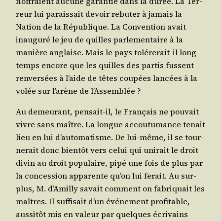
n’of­fraient aucune garan­tie dans la durée. La Ter­
reur lui parais­sait devoir rebu­ter à jamais la
Nation de la Répu­blique. La Conven­tion avait
inau­gu­ré le jeu de quilles par­le­men­taire à la
manière anglaise. Mais le pays tolé­re­rait-il long­
temps encore que les quilles des par­tis fussent
ren­ver­sées à l’aide de têtes cou­pées lan­cées à la
volée sur l’a­rène de l’Assemblée ?
Au demeu­rant, pen­sait-il, le Fran­çais ne pou­vait
vivre sans maître. La longue accou­tu­mance tenait
lieu en lui d’au­to­ma­tisme. De lui-même, il se tour­
ne­rait donc bien­tôt vers celui qui uni­rait le droit
divin au droit popu­laire, pipé une fois de plus par
la conces­sion appa­rente qu’on lui ferait. Au sur­
plus, M. d’A­mil­ly savait com­ment on fabri­quait les
maîtres. Il suf­fi­sait d’un évé­ne­ment pro­fi­table,
aus­si­tôt mis en valeur par quelques écri­vains