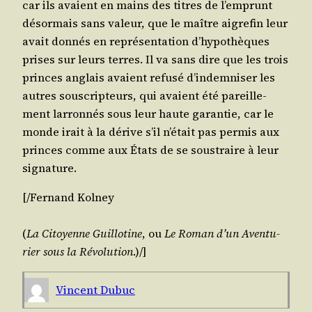
car ils avaient en mains des titres de l’emprunt
désor­mais sans valeur, que le maître aigre­fin leur
avait don­nés en repré­sen­ta­tion d’hy­po­thèques
prises sur leurs terres. Il va sans dire que les trois
princes anglais avaient refu­sé d’in­dem­ni­ser les
autres sous­crip­teurs, qui avaient été pareille­
ment lar­ron­nés sous leur haute garan­tie, car le
monde irait à la dérive s’il n’é­tait pas per­mis aux
princes comme aux États de se sous­traire à leur
signature.
[/​Fernand
Kol­ney
(
La Citoyenne Guillo­tine
, ou
Le Roman d’un Aven­tu­
rier sous la Révo­lu­tion
.)/​]
Vincent Dubuc