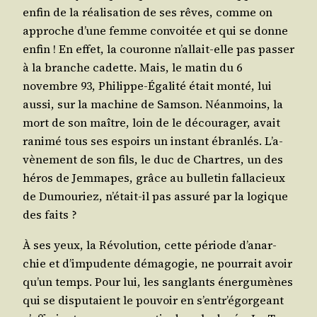
enfin de la réa­li­sa­tion de ses rêves, comme on
approche d’une femme convoi­tée et qui se donne
enfin ! En effet, la cou­ronne n’al­lait-elle pas pas­ser
à la branche cadette. Mais, le matin du 6
novembre 93, Phi­lippe-Éga­li­té était mon­té, lui
aus­si, sur la machine de Sam­son. Néan­moins, la
mort de son maître, loin de le décou­ra­ger, avait
rani­mé tous ses espoirs un ins­tant ébran­lés. L’a­
vè­ne­ment de son fils, le duc de Chartres, un des
héros de Jem­mapes, grâce au bul­le­tin fal­la­cieux
de Dumou­riez, n’é­tait-il pas assu­ré par la logique
des faits ?
À ses yeux, la Révo­lu­tion, cette période d’a­nar­
chie et d’im­pu­dente déma­go­gie, ne pour­rait avoir
qu’un temps. Pour lui, les san­glants éner­gu­mènes
qui se dis­pu­taient le pou­voir en s’en­tr’é­gor­geant