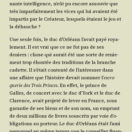
nante intel­li­gence, n’eût pu encore assou­vir que
très impar­fai­te­ment les vices qui lui avaient été
impar­tis par le Créa­teur, les­quels étaient le jeu et
la débauche ?
Une seule fois, le duc d’Or­léans l’a­vait payé roya­
le­ment. Il est vrai que ce ne fut pas de ses
deniers : chose qui aurait été une sorte de renie­
ment trop éhon­tée des tra­di­tions de la branche
cadette. Il s’é­tait conten­té de l’in­té­res­ser dans
une affaire que l’his­toire devait nom­mer l’
escro­
que­rie des Trois Princes
. En effet, le prince de
Galles, de concert avec le duc d’York et le duc de
Cla­rence, avait pro­je­té de lever en France, sous
garan­tie de ses biens et de son nom, un emprunt
de deux mil­lions de livres sous­crits par voie d’o­
bli­ga­tions au por­teur. Le duc d’Or­léans était l’a­mi
per­son­nel en même temps que le conseiller finan­