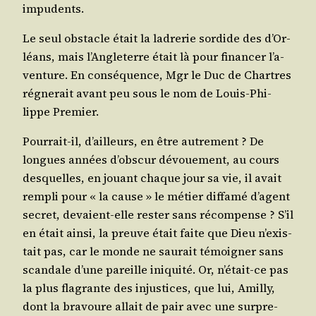
impudents.
Le seul obs­tacle était la ladre­rie sor­dide des d’Or­
léans, mais l’An­gle­terre était là pour finan­cer l’a­
ven­ture. En consé­quence, Mgr le Duc de Chartres
régne­rait avant peu sous le nom de Louis-Phi­
lippe Premier.
Pour­rait-il, d’ailleurs, en être autre­ment ? De
longues années d’obs­cur dévoue­ment, au cours
des­quelles, en jouant chaque jour sa vie, il avait
rem­pli pour « la cause » le métier dif­fa­mé d’agent
secret, devaient-elle res­ter sans récom­pense ? S’il
en était ain­si, la preuve était faite que Dieu n’exis­
tait pas, car le monde ne sau­rait témoi­gner sans
scan­dale d’une pareille ini­qui­té. Or, n’é­tait-ce pas
la plus fla­grante des injus­tices, que lui, Amil­ly,
dont la bra­voure allait de pair avec une sur­pre­