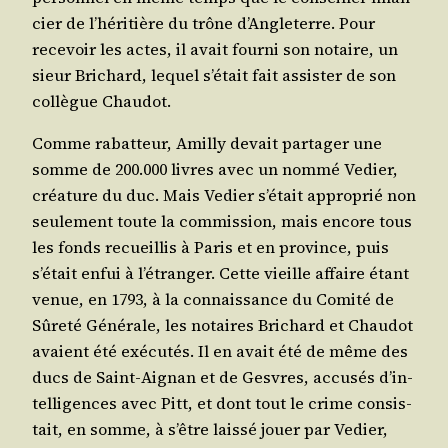
cier de l’hé­ri­tière du trône d’An­gle­terre. Pour
rece­voir les actes, il avait four­ni son notaire, un
sieur Bri­chard, lequel s’é­tait fait assis­ter de son
col­lègue Chaudot.
Comme rabat­teur, Amil­ly devait par­ta­ger une
somme de 200.000 livres avec un nom­mé Vedier,
créa­ture du duc. Mais Vedier s’é­tait appro­prié non
seule­ment toute la com­mis­sion, mais encore tous
les fonds recueillis à Paris et en pro­vince, puis
s’é­tait enfui à l’é­tran­ger. Cette vieille affaire étant
venue, en 1793, à la connais­sance du Comi­té de
Sûre­té Géné­rale, les notaires Bri­chard et Chau­dot
avaient été exé­cu­tés. Il en avait été de même des
ducs de Saint-Aignan et de Gesvres, accu­sés d’in­
tel­li­gences avec Pitt, et dont tout le crime consis­
tait, en somme, à s’être lais­sé jouer par Vedier,