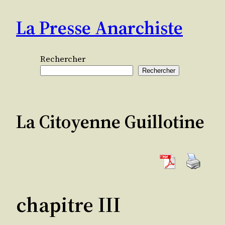
Aller
La Presse Anarchiste
au
contenu
Rechercher
Rechercher
La Citoyenne Guillotine
chapitre III