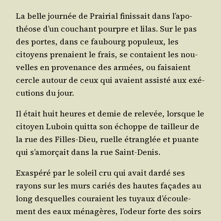
La belle jour­née de Prai­rial finis­sait dans l’a­po­
théose d’un cou­chant pourpre et lilas. Sur le pas
des portes, dans ce fau­bourg popu­leux, les
citoyens pre­naient le frais, se contaient les nou­
velles en pro­ve­nance des armées, ou fai­saient
cercle autour de ceux qui avaient assis­té aux exé­
cu­tions du jour.
Il était huit heures et demie de rele­vée, lorsque le
citoyen Luboin quit­ta son échoppe de tailleur de
la rue des Filles-Dieu, ruelle étran­glée et puante
qui s’a­mor­çait dans la rue Saint-Denis.
Exas­pé­ré par le soleil cru qui avait dar­dé ses
rayons sur les murs cariés des hautes façades au
long des­quelles cou­raient les tuyaux d’é­cou­le­
ment des eaux ména­gères, l’o­deur forte des soirs