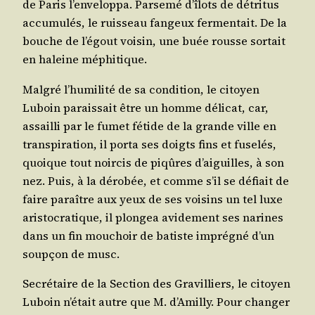
de Paris l’en­ve­lop­pa. Par­se­mé d’î­lots de détri­tus
accu­mu­lés, le ruis­seau fan­geux fer­men­tait. De la
bouche de l’é­gout voi­sin, une buée rousse sor­tait
en haleine méphitique.
Mal­gré l’hu­mi­li­té de sa condi­tion, le citoyen
Luboin parais­sait être un homme déli­cat, car,
assailli par le fumet fétide de la grande ville en
trans­pi­ra­tion, il por­ta ses doigts fins et fuse­lés,
quoique tout noir­cis de piqûres d’ai­guilles, à son
nez. Puis, à la déro­bée, et comme s’il se défiait de
faire paraître aux yeux de ses voi­sins un tel luxe
aris­to­cra­tique, il plon­gea avi­de­ment ses narines
dans un fin mou­choir de batiste impré­gné d’un
soup­çon de musc.
Secré­taire de la Sec­tion des Gra­villiers, le citoyen
Luboin n’é­tait autre que M. d’A­mil­ly. Pour chan­ger