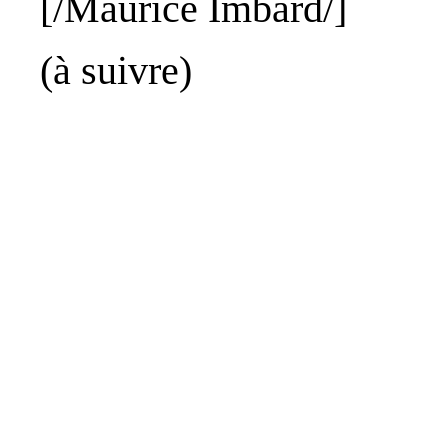
[/Maurice
Imbard
/]
(à suivre)