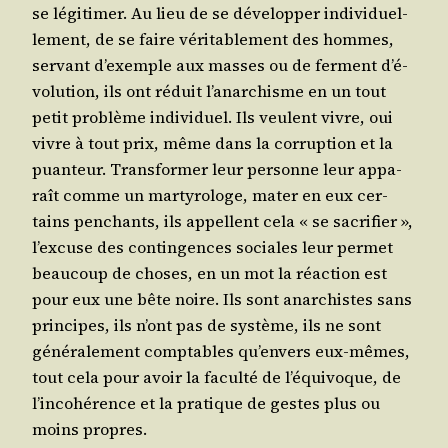
se légi­ti­mer. Au lieu de se déve­lop­per indi­vi­duel­
le­ment, de se faire véri­ta­ble­ment des hommes,
ser­vant d’exemple aux masses ou de ferment d’é­
vo­lu­tion, ils ont réduit l’a­nar­chisme en un tout
petit pro­blème indi­vi­duel. Ils veulent vivre, oui
vivre à tout prix, même dans la cor­rup­tion et la
puan­teur. Trans­for­mer leur per­sonne leur appa­
raît comme un mar­ty­ro­loge, mater en eux cer­
tains pen­chants, ils appellent cela « se sacri­fier »,
l’ex­cuse des contin­gences sociales leur per­met
beau­coup de choses, en un mot la réac­tion est
pour eux une bête noire. Ils sont anar­chistes sans
prin­cipes, ils n’ont pas de sys­tème, ils ne sont
géné­ra­le­ment comp­tables qu’en­vers eux-mêmes,
tout cela pour avoir la facul­té de l’é­qui­voque, de
l’in­co­hé­rence et la pra­tique de gestes plus ou
moins propres.