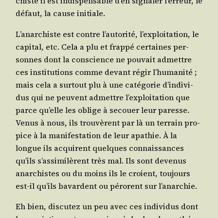
chiste il est indis­pen­sable d’en signa­ler l’er­reur, le
défaut, la cause initiale.
L’a­nar­chiste est contre l’au­to­ri­té, l’ex­ploi­ta­tion, le
capi­tal, etc. Cela a plu et frap­pé cer­taines per­
sonnes dont la conscience ne pou­vait admettre
ces ins­ti­tu­tions comme devant régir l’hu­ma­ni­té ;
mais cela a sur­tout plu à une caté­go­rie d’in­di­vi­
dus qui ne peuvent admettre l’ex­ploi­ta­tion que
parce qu’elle les oblige à secouer leur paresse.
Venus à nous, ils trou­vèrent par là un ter­rain pro­
pice à la mani­fes­ta­tion de leur apa­thie. À la
longue ils acquirent quelques connais­sances
qu’ils s’as­si­mi­lèrent très mal. Ils sont deve­nus
anar­chistes ou du moins ils le croient, tou­jours
est-il qu’ils bavardent ou pérorent sur l’anarchie.
Eh bien, dis­cu­tez un peu avec ces indi­vi­dus dont