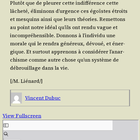
Plu­tôt que de pleu­rer cette indif­fé­rence cette
lâche­té, éli­mi­nons d’ur­gence ces égoïstes étroits
et mes­quins ain­si que leurs théo­ries. Remet­tons
au point notre idéal qu’ils ont ren­du vague et
incom­pré­hen­sible. Don­nons à l’in­di­vi­du une
morale qui le ren­dra géné­reux, dévoué, et éner­
gique. Et sur­tout appre­nons à consi­dé­rer l’a­nar­
chisme comme autre chose qu’un sys­tème de
débrouillage dans la vie.
[/​M.
Lié­nard
/​]
Vincent Dubuc
View Fullscreen