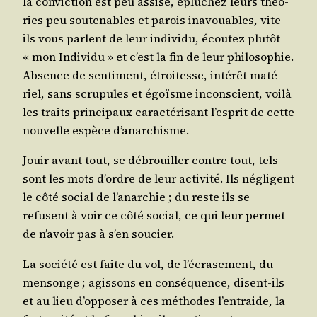
la convic­tion est peu assise, éplu­chez leurs théo­
ries peu sou­te­nables et parois inavouables, vite
ils vous parlent de leur indi­vi­du, écou­tez plu­tôt
« mon Indi­vi­du » et c’est la fin de leur phi­lo­so­phie.
Absence de sen­ti­ment, étroi­tesse, inté­rêt maté­
riel, sans scru­pules et égoïsme incons­cient, voi­là
les traits prin­ci­paux carac­té­ri­sant l’es­prit de cette
nou­velle espèce d’anarchisme.
Jouir avant tout, se débrouiller contre tout, tels
sont les mots d’ordre de leur acti­vi­té. Ils négligent
le côté social de l’a­nar­chie ; du reste ils se
refusent à voir ce côté social, ce qui leur per­met
de n’a­voir pas à s’en soucier.
La socié­té est faite du vol, de l’é­cra­se­ment, du
men­songe ; agis­sons en consé­quence, disent-ils
et au lieu d’op­po­ser à ces méthodes l’en­traide, la