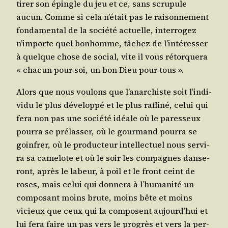
tirer son épingle du jeu et ce, sans scru­pule
aucun. Comme si cela n’é­tait pas le rai­son­ne­ment
fon­da­men­tal de la socié­té actuelle, inter­ro­gez
n’im­porte quel bon­homme, tâchez de l’in­té­res­ser
à quelque chose de social, vite il vous rétor­que­ra
« cha­cun pour soi, un bon Dieu pour tous ».
Alors que nous vou­lons que l’a­nar­chiste soit l’in­di­
vi­du le plus déve­lop­pé et le plus raf­fi­né, celui qui
fera non pas une socié­té idéale où le pares­seux
pour­ra se pré­las­ser, où le gour­mand pour­ra se
goin­frer, où le pro­duc­teur intel­lec­tuel nous ser­vi­
ra sa came­lote et où le soir les com­pagnes dan­se­
ront, après le labeur, à poil et le front ceint de
roses, mais celui qui don­ne­ra à l’hu­ma­ni­té un
com­po­sant moins brute, moins bête et moins
vicieux que ceux qui la com­posent aujourd’­hui et
lui fera faire un pas vers le pro­grès et vers la per­