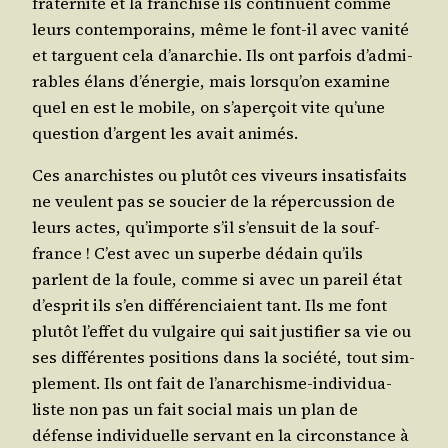
fra­ter­ni­té et la fran­chise ils conti­nuent comme
leurs contem­po­rains, même le font-il avec vani­té
et targuent cela d’a­nar­chie. Ils ont par­fois d’ad­mi­
rables élans d’éner­gie, mais lors­qu’on exa­mine
quel en est le mobile, on s’a­per­çoit vite qu’une
ques­tion d’argent les avait animés.
Ces anar­chistes ou plu­tôt ces viveurs insa­tis­faits
ne veulent pas se sou­cier de la réper­cus­sion de
leurs actes, qu’im­porte s’il s’en­suit de la souf­
france ! C’est avec un superbe dédain qu’ils
parlent de la foule, comme si avec un pareil état
d’es­prit ils s’en dif­fé­ren­ciaient tant. Ils me font
plu­tôt l’ef­fet du vul­gaire qui sait jus­ti­fier sa vie ou
ses dif­fé­rentes posi­tions dans la socié­té, tout sim­
ple­ment. Ils ont fait de l’a­nar­chisme-indi­vi­dua­
liste non pas un fait social mais un plan de
défense indi­vi­duelle ser­vant en la cir­cons­tance à