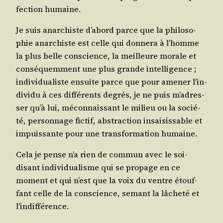
fec­tion humaine.
Je suis anar­chiste d’a­bord parce que la phi­lo­so­
phie anar­chiste est celle qui don­ne­ra à l’homme
la plus belle conscience, la meilleure morale et
consé­quem­ment une plus grande intel­li­gence ;
indi­vi­dua­liste ensuite parce que pour ame­ner l’in­
di­vi­du à ces dif­fé­rents degrés, je ne puis m’a­dres­
ser qu’à lui, mécon­nais­sant le milieu ou la socié­
té, per­son­nage fic­tif, abs­trac­tion insai­sis­sable et
impuis­sante pour une trans­for­ma­tion humaine.
Cela je pense n’a rien de com­mun avec le soi-
disant indi­vi­dua­lisme qui se pro­page en ce
moment et qui n’est que la voix du ventre étouf­
fant celle de la conscience, semant la lâche­té et
l’indifférence.