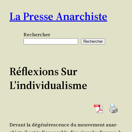
Aller
La Presse Anarchiste
au
contenu
Rechercher
Rechercher
Réflexions Sur
L’individualisme
Devant la dégé­né­res­cence du mou­ve­ment anar­