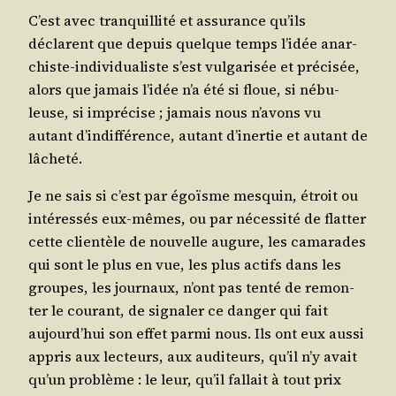
C’est avec tran­quilli­té et assu­rance qu’ils
déclarent que depuis quelque temps l’i­dée anar­
chiste-indi­vi­dua­liste s’est vul­ga­ri­sée et pré­ci­sée,
alors que jamais l’i­dée n’a été si floue, si nébu­
leuse, si impré­cise ; jamais nous n’a­vons vu
autant d’in­dif­fé­rence, autant d’i­ner­tie et autant de
lâcheté.
Je ne sais si c’est par égoïsme mes­quin, étroit ou
inté­res­sés eux-mêmes, ou par néces­si­té de flat­ter
cette clien­tèle de nou­velle augure, les cama­rades
qui sont le plus en vue, les plus actifs dans les
groupes, les jour­naux, n’ont pas ten­té de remon­
ter le cou­rant, de signa­ler ce dan­ger qui fait
aujourd’­hui son effet par­mi nous. Ils ont eux aus­si
appris aux lec­teurs, aux audi­teurs, qu’il n’y avait
qu’un pro­blème : le leur, qu’il fal­lait à tout prix