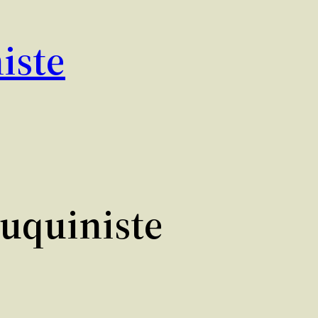
iste
ouquiniste