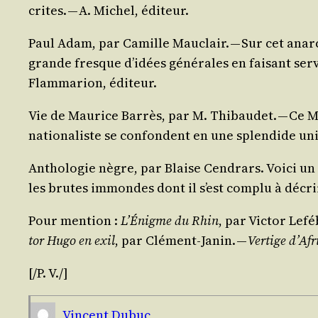
crites. — A. Michel, éditeur.
Paul Adam
, par Camille Mau­clair. — Sur cet anar­
grande fresque d’idées géné­rales en fai­sant ser­vi
Flam­ma­rion, éditeur.
Vie de Mau­rice Bar­rès
, par M. Thi­bau­det. — Ce 
natio­na­liste se confondent en une splen­dide uni
Antho­lo­gie nègre
, par Blaise Cen­drars. Voi­ci u
les brutes immondes dont il s’est com­plu à décrire 
Pour men­tion
:
L’Énigme du Rhin
, par Vic­tor Lefé
tor Hugo en exil
, par Clé­ment-Janin. —
Ver­tige d’Af
[/​P. V./]
Vincent Dubuc