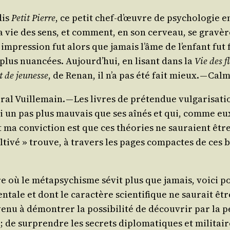
dis
Petit Pierre
, ce petit chef‑d’œuvre de psy­cho­lo­gie e
à la vie des sens, et com­ment, en son cer­veau, se gra
on impres­sion fut alors que jamais l’âme de l’enfant fut
 plus nuan­cées. Aujourd’hui, en lisant dans la
Vie des f
t de jeu­nesse
, de Renan, il n’a pas été fait mieux. — Cal
ral Vuille­main. — Les livres de pré­ten­due vul­ga­ri­sa­ti
 un pas plus mau­vais que ses aînés et qui, comme eux, 
 ma convic­tion est que ces théo­ries ne sau­raient être
culti­vé » trouve, à tra­vers les pages com­pactes de ces
re où le méta­psy­chisme sévit plus que jamais, voi­ci p
­tale et dont le carac­tère scien­ti­fique ne sau­rait être
e­nu à démon­trer la pos­si­bi­li­té de décou­vrir par la p
s ; de sur­prendre les secrets diplo­ma­tiques et mili­ta