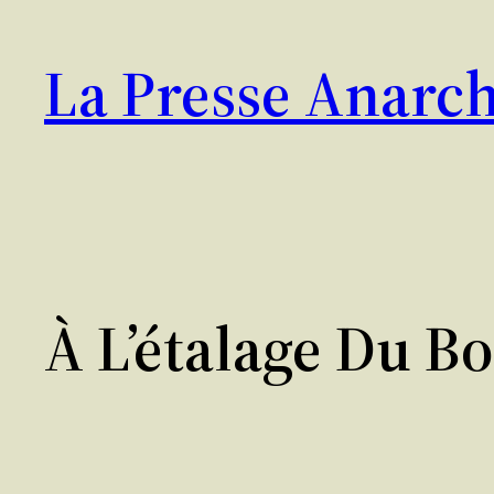
Aller
au
La Presse Anarch
contenu
À L’étalage Du B