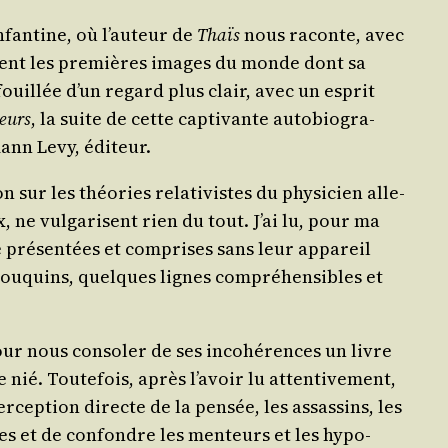
nfan­tine, où l’auteur de
Thaïs
nous raconte, avec
­vèrent les pre­mières images du monde dont sa
 fouillée d’un regard plus clair, avec un esprit
leurs
, la suite de cette cap­ti­vante auto­bio­gra­
­mann Levy, éditeur.
on sur les théo­ries rela­ti­vistes du phy­si­cien alle­
ne vul­ga­risent rien du tout. J’ai lu, pour ma
 pré­sen­tées et com­prises sans leur appa­reil
 bou­quins, quelques lignes com­pré­hen­sibles et
our nous conso­ler de ses inco­hé­rences un livre
 nié. Tou­te­fois, après l’avoir lu atten­ti­ve­ment,
er­cep­tion directe de la pen­sée, les assas­sins, les
ires et de confondre les men­teurs et les hypo­