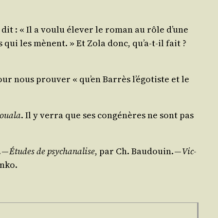
dit : « Il a vou­lu éle­ver le roman au rôle d’une
s qui les mènent. » Et Zola donc, qu’a‑t-il fait ?
ur nous prou­ver « qu’en Bar­rès l’égotiste et le
oua­la
. Il y ver­ra que ses congé­nères ne sont pas
. —
Études de psy­cha­na­lise
, par Ch. Bau­douin. —
Vic­
enko.