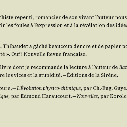
chiste repen­ti, roman­cier de son vivant l’auteur nous 
r les foules à l’expression et à la révé­la­tion des idée
M. Thi­bau­det a gâché beau­coup d’encre et de papier po
­té ». Ouf ! Nou­velle Revue française.
n livre dont je recom­mande la lec­ture à l’auteur de
Bat
les vices et la stu­pi­di­té. — Édi­tions de la Sirène.
­bure. —
L’Évolution phy­si­co-chi­mique
, par Ch.-Eug. Guye
rique
, par Edmond Harau­court. —
Nou­velles
, par Korol