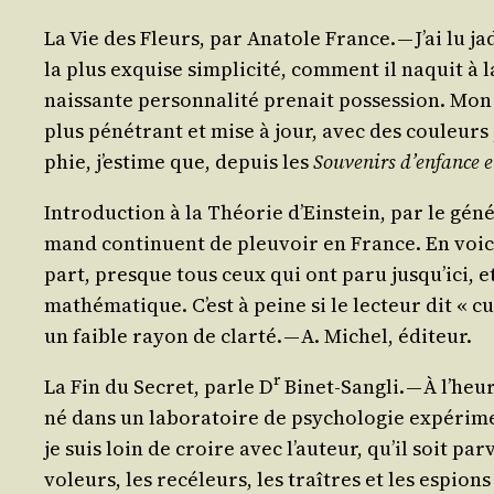
La Vie des Fleurs
, par Ana­tole France. — J’ai lu ja
la plus exquise sim­pli­ci­té, com­ment il naquit 
nais­sante per­son­na­li­té pre­nait pos­ses­sion. M
plus péné­trant et mise à jour, avec des cou­leurs
phie, j’estime que, depuis les
Sou­ve­nirs d’enfance e
Intro­duc­tion à la Théo­rie d’Einstein
, par le géné­
mand conti­nuent de pleu­voir en France. En voi­ci
part, presque tous ceux qui ont paru jusqu’ici, et
mathé­ma­tique. C’est à peine si le lec­teur dit « 
un faible rayon de clar­té. — A. Michel, éditeur.
r
La Fin du Secret
, parle D
Binet-San­gli. — À l’heu
né dans un labo­ra­toire de psy­cho­lo­gie expé­ri­men
je suis loin de croire avec l’auteur, qu’il soit par­v
voleurs, les recé­leurs, les traîtres et les espion