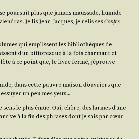
er se pour­suit plus que jamais maus­sade, humide
vien­dras. Je lis Jean-Jacques, je relis ses
Confes­
s volumes qui emplissent les biblio­thèques de
ssent d’un pit­to­resque à la fois char­mant et
plète à ce point que, le livre fer­mé, j’éprouve
humide, dans cette pauvre mai­son d’ouvriers que
ans essuyer un peu mes yeux…
me sens le plus émue. Oui, chère, des larmes d’une
j’arrive à la fin des phrases dont je sais par cœur