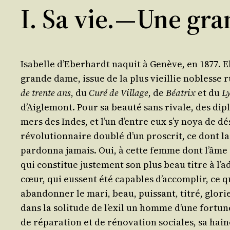
I. Sa vie. — Une gr
Isa­belle d’Eberhardt naquit à Genève, en 1877. E
grande dame, issue de la plus vieillie noblesse rus
de trente ans
, du
Curé de Vil­lage
, de
Béa­trix
et du
Ly
d’Aiglemont. Pour sa beau­té sans rivale, des dipl
mers des Indes, et l’un d’entre eux s’y noya de dés
révo­lu­tion­naire dou­blé d’un pros­crit, ce dont la
par­don­na jamais. Oui, à cette femme dont l’âme gé
qui consti­tue jus­te­ment son plus beau titre à l
cœur, qui eussent été capables d’accomplir, ce qui
aban­don­ner le mari, beau, puis­sant, titré, glo­r
dans la soli­tude de l’exil un homme d’une for­tun
de répa­ra­tion et de réno­va­tion sociales, sa hai