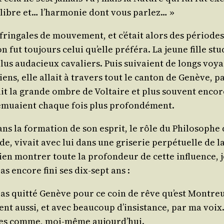
quilibre et… l’harmonie dont vous parlez… »
 frin­gales de mou­ve­ment, et c’était alors des périodes
n fut tou­jours celui qu’elle pré­fé­ra. La jeune fille s
plus auda­cieux cava­liers. Puis sui­vaient de longs voy
ns, elle allait à tra­vers tout le can­ton de Genève, pas
rait la grande ombre de Vol­taire et plus sou­vent encor
 remuaient chaque fois plus profondément.
ans la for­ma­tion de son esprit, le rôle du Phi­lo­soph
i­tude, vivait avec lui dans une gri­se­rie per­pé­tuelle 
n mon­trer toute la pro­fon­deur de cette influence, j
pas encore fini ses dix-sept ans :
 as quit­té Genève pour ce coin de rêve qu’est Mon­tr
 aus­si, et avec beau­coup d’insistance, par ma voix. D
estes comme, moi-même aujourd’hui.