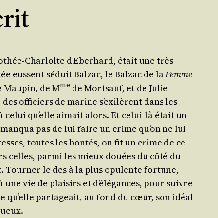
rit
­thée-Char­lolte d’Eberhard, était une très
ée eussent séduit Bal­zac, le Bal­zac de la
Femme
me
le Mau­pin, de M
de Mort­sauf, et de Julie
 des offi­ciers de marine s’exilèrent dans les
 celui qu’elle aimait alors. Et celui-là était un
— ne man­qua pas de lui faire un crime qu’on ne lui
tesses, toutes les bon­tés, on fit un crime de ce
urs celles, par­mi les mieux douées du côté du
 Tour­ner le des à la plus opu­lente for­tune,
à une vie de plai­sirs et d’élégances, pour suivre
e qu’elle par­ta­geait, au fond du cœur, son idéal
rueux.