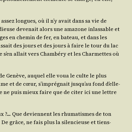
 assez longues, où il n’y avait dans sa vie de
tu­dieuse deve­nait alors une ama­zone inlas­sable et
ages en che­min de fer, en bateau, et dans les
­sait des jours et des jours à faire le tour du lac
e s’en allait vers Cham­bé­ry et les Char­mettes où
e de Genève, auquel elle voua le culte le plus
de lame et de cœur, s’imprégnait jusqu’au fond d’elle-
e ne puis mieux faire que de citer ici une lettre
eux ?… Que deviennent les rhu­ma­tismes de ton
e grâce, ne fais plus la silen­cieuse et tiens-