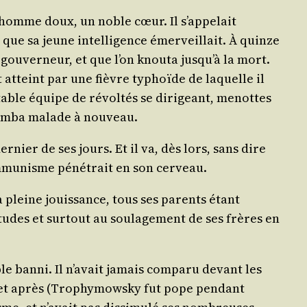
 un homme doux, un noble cœur. Il s’appelait
 que sa jeune intel­li­gence émer­veillait. À quinze
gou­ver­neur, et que l’on knou­ta jusqu’à la mort.
t atteint par une fièvre typhoïde de laquelle il
­table équipe de révol­tés se diri­geant, menottes
 tom­ba malade à nouveau.
der­nier de ses jours. Et il va, dès lors, sans dire
­mu­nisme péné­trait en son cerveau.
 pleine jouis­sance, tous ses parents étant
études et sur­tout au sou­la­ge­ment de ses frères en
ble ban­ni. Il n’avait jamais com­pa­ru devant les
, et après (Tro­phy­mows­ky fut pope pen­dant