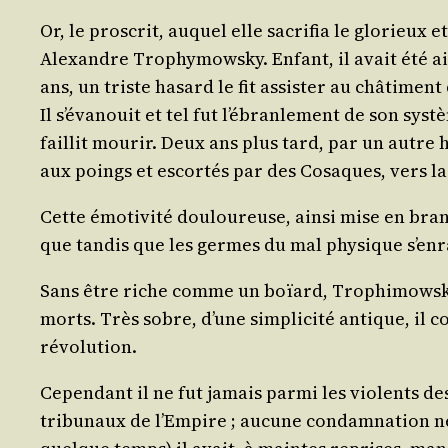
Or, le pros­crit, auquel elle sacri­fia le glo­rieu
Alexandre Tro­phy­mows­ky. Enfant, il avait été aim
ans, un triste hasard le fit assis­ter au châ­ti­me
Il s’évanouit et tel fut l’ébranlement de son sys­
faillit mou­rir. Deux ans plus tard, par un autre 
aux poings et escor­tés par des Cosaques, vers la
Cette émo­ti­vi­té dou­lou­reuse, ain­si mise en bran
que tan­dis que les germes du mal phy­sique s’en
Sans être riche comme un boïard, Tro­phi­mows­ky p
morts. Très sobre, d’une sim­pli­ci­té antique, il c
révolution.
Cepen­dant il ne fut jamais par­mi les vio­lents des
tri­bu­naux de l’Empire ; aucune condam­na­tion ne