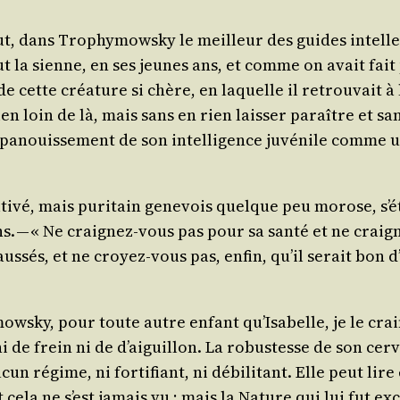
, dans Tro­phy­mows­ky le meilleur des guides intel­lec­t
fut la sienne, en ses jeunes ans, et comme on avait fait
 de cette créa­ture si chère, en laquelle il retrou­vait à 
 loin de là, mais sans en rien lais­ser paraître et sans
 l’épanouissement de son intel­li­gence juvé­nile comme u
ulti­vé, mais puri­tain gene­vois quelque peu morose, s’é
s. — « Ne crai­gnez-vous pas pour sa san­té et ne crai­gn
us­sés, et ne croyez-vous pas, enfin, qu’il serait bon
ows­ky, pour toute autre enfant qu’Isabelle, je le crain
ni de frein ni de d’aiguillon. La robus­tesse de son cer­
ucun régime, ni for­ti­fiant, ni débi­li­tant. Elle peut li
t cela ne s’est jamais vu ; mais la Nature qui lui fut ex