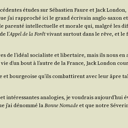
cé­dentes études sur Sébas­tien Faure et Jack Lon­don,
 que j’ai rap­pro­ché ici le grand écri­vain anglo-saxon et
de paren­té intel­lec­tuelle et morale qui, mal­gré les d
de l’
Appel de la Forêt
vivant sur­tout dans le rêve, et le 
 de l’idéal socia­liste et liber­taire, mais ils nous en 
 vie d’un bout à l’autre de la France, Jack Lon­don cou­
te et bour­geoise qu’ils com­bat­tirent avec leur âpre tal
 inté­res­santes ana­lo­gies, je vou­drais aujourd’hui évo­
ue j’ai dénom­mé la
Bonne Nomade
et que notre Séve­rin