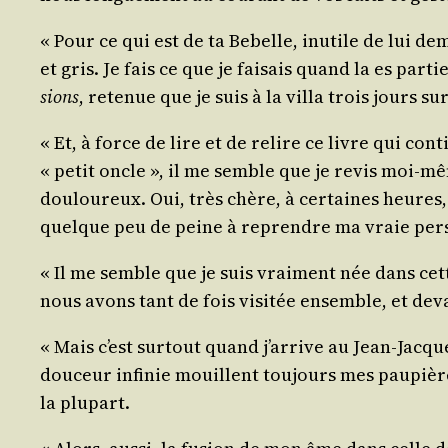
« Pour ce qui est de ta Bebelle, inutile de lui de
et gris. Je fais ce que je fai­sais quand la es par­
sions
, rete­nue que je suis à la vil­la trois jours 
« Et, à force de lire et de relire ce livre qui co
« petit oncle », il me semble que je revis moi-mêm
dou­lou­reux. Oui, très chère, à cer­taines heures, 
quelque peu de peine à reprendre ma vraie per
« Il me semble que je suis vrai­ment née dans cet
nous avons tant de fois visi­tée ensemble, et de
« Mais c’est sur­tout quand j’arrive au Jean-Jacq
dou­ceur infi­nie mouillent tou­jours mes pau­pières
la plupart.