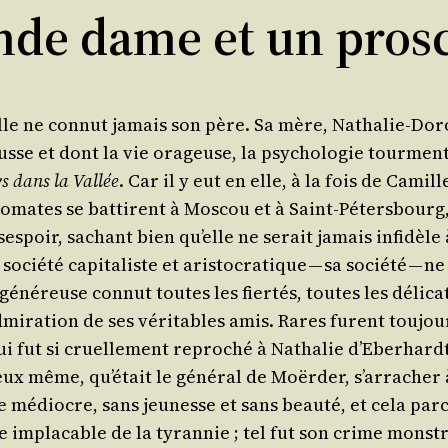
ande dame et un prosc
lle ne connut jamais son père. Sa mère, Natha­lie-Doro
se et dont la vie ora­geuse, la psy­cho­lo­gie tour­men­t
s dans la Val­lée
. Car il y eut en elle, à la fois de Camil
o­mates se bat­tirent à Mos­cou et à Saint-Péters­bourg,
es­poir, sachant bien qu’elle ne serait jamais infi­dèle à
 socié­té capi­ta­liste et aris­to­cra­tique — sa socié­té 
né­reuse connut toutes les fier­tés, toutes les déli­ca­
’admiration de ses véri­tables amis. Rares furent tou­jo
 fut si cruel­le­ment repro­ché à Natha­lie d’Eberhardt.
ieux même, qu’était le géné­ral de Moër­der, s’arracher 
e médiocre, sans jeu­nesse et sans beau­té, et cela parc
ne impla­cable de la tyran­nie ; tel fut son crime monst