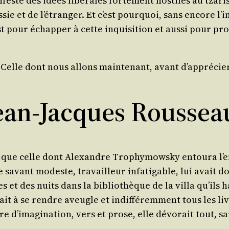
s­té des idées libé­rales for­te­ment hos­tiles au tza­ri
­sie et de l’étranger. Et c’est pour­quoi, sans encore l’i
st pour échap­per à cette inqui­si­tion et aus­si pour pr
à Celle dont nous allons main­te­nant, avant d’apprécier
 Jean-Jacques Roussea
e que celle dont Alexandre Tro­phy­mows­ky entou­ra l’e
avant modeste, tra­vailleur infa­ti­gable, lui avait don­
ères et des nuits dans la biblio­thèque de la vil­la qu’ils
ait à se rendre aveugle et indif­fé­rem­ment tous les l
a­ture d’imagination, vers et prose, elle dévo­rait tout, s