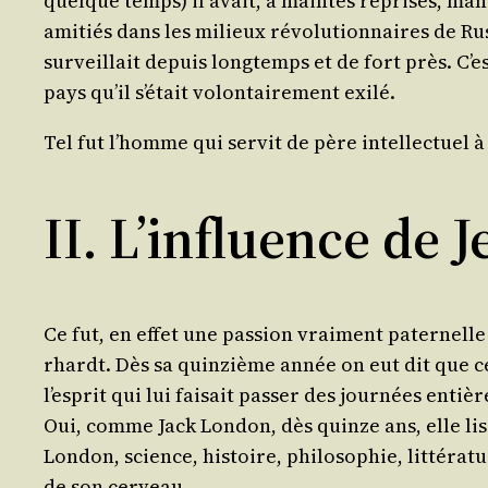
quelque temps) il avait, à maintes reprises, mani­fe
ami­tiés dans les milieux révo­lu­tion­naires de Rus
sur­veillait depuis long­temps et de fort près. C’e
pays qu’il s’était volon­tai­re­ment exilé.
Tel fut l’homme qui ser­vit de père intel­lec­tuel 
II. L’influence de
Ce fut, en effet une pas­sion vrai­ment pater­nell
rhardt. Dès sa quin­zième année on eut dit que ce s
l’esprit qui lui fai­sait pas­ser des jour­nées enti
Oui, comme Jack Lon­don, dès quinze ans, elle lis
Lon­don, science, his­toire, phi­lo­so­phie, lit­té­r
de son cerveau.