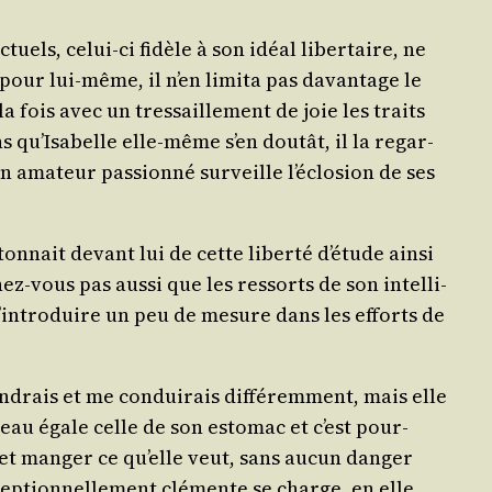
uels, celui-ci fidèle à son idéal liber­taire, ne
 pour lui-même, il n’en limi­ta pas davan­tage le
la fois avec un tres­saille­ment de joie les traits
 qu’Isabelle elle-même s’en dou­tât, il la regar­
n ama­teur pas­sion­né sur­veille l’éclosion de ses
tonnait devant lui de cette liber­té d’étude ain­si
ez-vous pas aus­si que les res­sorts de son intel­li­
 d’introduire un peu de mesure dans les efforts de
­drais et me condui­rais dif­fé­rem­ment, mais elle
veau égale celle de son esto­mac et c’est pour­
re et man­ger ce qu’elle veut, sans aucun dan­ger
cep­tion­nel­le­ment clé­mente se charge, en elle,