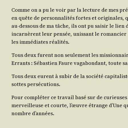
Comme on a pu le voir par la lec­ture de mes pré­
en quête de per­son­na­li­tés fortes et ori­gi­nales,
au-des­sous de ma tâche, ils ont pu sai­sir le lien 
incar­nèrent leur pen­sée, unis­sant le roman­cier 
les immé­diates réalités.
Tous deux furent non seule­ment les mis­sion­naires
Errants : Sébas­tien Faure vaga­bon­dant, toute sa
Tous deux eurent à subir de la socié­té capi­ta­lis
sottes persécutions.
Pour com­plé­ter ce tra­vail basé sur de curieuses et
mer­veilleuse et courte, l’œuvre étrange d’Une q
nombre d’années.