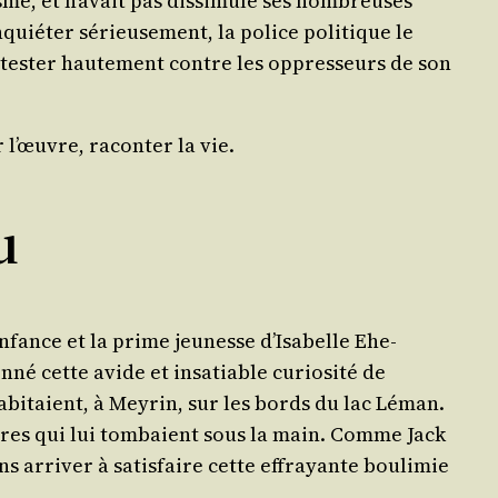
sme, et n’avait pas dis­si­mu­lé ses nom­breuses
nquiéter sérieu­se­ment, la police poli­tique le
o­tes­ter hau­te­ment contre les oppres­seurs de son
 l’œuvre, racon­ter la vie.
u
nfance et la prime jeu­nesse d’Isabelle Ehe­
né cette avide et insa­tiable curio­si­té de
 habi­taient, à Mey­rin, sur les bords du lac Léman.
ivres qui lui tom­baient sous la main. Comme Jack
ans arri­ver à satis­faire cette effrayante bou­li­mie