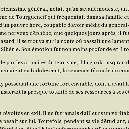
x et richis­sime géné­ral, n’était qu’un savant modeste,
é de Tour­gue­neff qui fré­quen­tait dans sa famille et
nt d’un pauvre hère, cou­pable d’avoir médit du géné­ral-
tème ner­veux d’éphèbe, que quelques jours après, il fu
hasard, il se trou­va sur la route où pas­sait une lamen
 Sibé­rie. Son émo­tion fut non moins pro­fonde et il
le par les atro­ci­tés du tza­risme, il la gar­da jusqu’au 
racinaient en l’adolescent, la semence féconde du com
os­sé­dait une for­tune fort enviable, dont il avait la
onsa­crait la presque tota­li­té de ses res­sources à ses 
 révol­tés en exil. Il ne fut jamais d’ailleurs un véri­ta
 pesait sur lui. Tou­te­fois, pen­dant sa vie d’étudiant