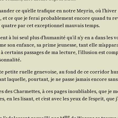
man­der ce qu’elle tra­fique en notre Mey­rin, où l’hiv
tie, et ce que je ferai pro­ba­ble­ment encore quand tu re
sur quatre par cet excep­tion­nel mau­vais temps.
ntient à lui seul plus d’humanité qu’il n’y en a dans le
e son enfance, sa prime jeu­nesse, tant elle m’apparai
à cer­tains pas­sages de ma lec­ture, l’illusion est com­
sonnalité.
te petite ruelle gene­voise, au fond de ce cor­ri­dor 
vant laquelle, pour­tant, je ne passe jamais encore s
ues des Char­mettes, à ces pages inou­bliables, que je 
, en les lisant, et c’est avec les yeux de l’esprit, que 
me