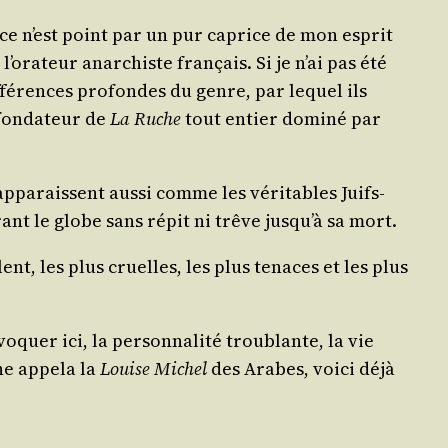
 ce n’est point par un pur caprice de mon esprit
 l’orateur anar­chiste fran­çais. Si je n’ai pas été
if­fé­rences pro­fondes du genre, par lequel ils
fon­da­teur de
La Ruche
tout entier domi­né par
appa­raissent aus­si comme les véri­tables Juifs-
rant le globe sans répit ni trêve jusqu’à sa mort.
ent, les plus cruelles, les plus tenaces et les plus
quer ici, la per­son­na­li­té trou­blante, la vie
e appe­la la
Louise Michel
des Arabes, voi­ci déjà