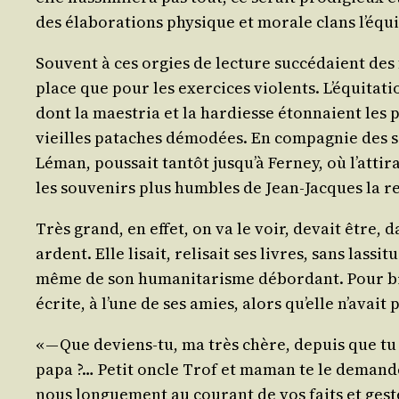
des éla­bo­ra­tions phy­sique et morale clans l’é
Sou­vent à ces orgies de lec­ture suc­cé­daient des
place que pour les exer­cices vio­lents. L’équitatio
dont la maes­tria et la har­diesse éton­naient les 
vieilles pataches démo­dées. En com­pa­gnie des sie
Léman, pous­sait tan­tôt jusqu’à Fer­ney, où l’atti
les sou­ve­nirs plus humbles de Jean-Jacques la
Très grand, en effet, on va le voir, devait être, d
ardent. Elle lisait, reli­sait ses livres, sans las­s
même de son huma­ni­ta­risme débor­dant. Pour bie
écrite, à l’une de ses amies, alors qu’elle n’avait 
« — Que deviens-tu, ma très chère, depuis que tu
papa ?… Petit oncle Trof et maman te le demandent
nous lon­gue­ment au cou­rant de vos faits et g