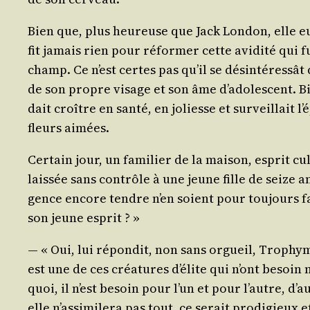
Bien que, plus heu­reuse que Jack Lon­don, elle eut
fit jamais rien pour réfor­mer cette avi­di­té qui 
champ. Ce n’est certes pas qu’il se dés­in­té­res­sât
de son propre visage et son âme d’adolescent. Bien
dait croître en san­té, en joliesse et sur­veillait
fleurs aimées.
Cer­tain jour, un fami­lier de la mai­son, esprit c
lais­sée sans contrôle à une jeune fille de seize an
gence encore tendre n’en soient pour tou­jours fa
son jeune esprit ? »
— « Oui, lui répon­dit, non sans orgueil, Tro­phy­m
est une de ces créa­tures d’élite qui n’ont besoin 
quoi, il n’est besoin pour l’un et pour l’autre, d’a
elle n’assimilera pas tout, ce serait pro­di­gieux e