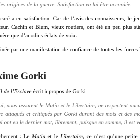
s origines de la guerre. Satisfaction va lui être accordée.
caré a eu satisfaction. Car de l’avis des connaisseurs, le 
teur. Cachin et Blum, vieux routiers, ont été un peu plus s
guère que d’anodins éclats de voix.
minée par une manifestation de confiance de toutes les forc
xime Gorki
l de l’Esclave
écrit à propos de Gorki
ui, nous assurent le
Matin
et le
Libertaire
, ne respectent auc
re attaqués et critiqués par Gorki durant des mois et des moi
i ont eu le dernier mot, librement, puisque en somme, il est v
rochement : Le
Matin
et le
Libertaire
, ce n’est qu’une petite