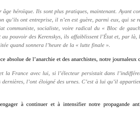
r âge héroïque. Ils sont plus pratiques, maintenant. Ayant co
n qu’ils ont entreprise, il n’en est guère, parmi eux, qui se 
at communiste, socialiste, voire radical du « Bloc de gauc
au pouvoir des Kerenskys, ils affaiblissent l’État et, par là,
itée quand sonnera l’heure de la « lutte finale ».
e absolue de l’anarchie et des anarchistes, notre journaleux c
t la France avec lui, si l’électeur persistait dans l’indiffér
 dernières, l’ont éloigné des urnes. C’est à lui qu’il apparti
ngager à continuer et à intensifier notre propagande anti