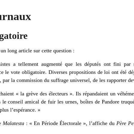
urnaux
gatoire
un long article sur cette question :
istes a tellement augmenté que les députés ont fini par 
e le vote obligatoire. Diverses propositions de loi ont été d
, par la commission du suffrage universel, de les rapporter de
êchaient « la grève des électeurs ». Ils répandaient un véh
s le conseil amical de fuir les urnes, boîtes de Pandore truq
lus l’espérance. »
de
Malatesta
: « En Période Électorale », l’affiche du
Père Pe