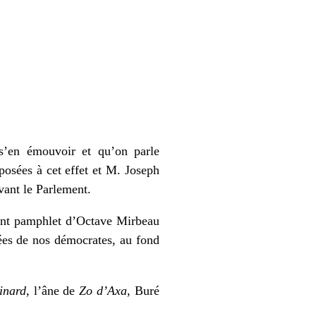
s’en émouvoir et qu’on parle
éposées à cet effet et M. Joseph
vant le Parlement.
ément pamphlet d’Octave Mirbeau
uées de nos démocrates, au fond
inard
, l’âne de
Zo d’Axa
, Buré