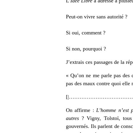
L’
Idée Libre
a adressé à plusieu
Peut-on vivre sans autorité ?
Si oui, comment ?
Si non, pourquoi ?
J’extrais ces passages de la r
« Qu’on ne me parle pas des d
pas des maux contre quoi elle n
[|……………………………
On affirme :
L’homme n’est p
autres
? Vigny, Tolstoï, tous
gouvernés. Ils parlent de consc