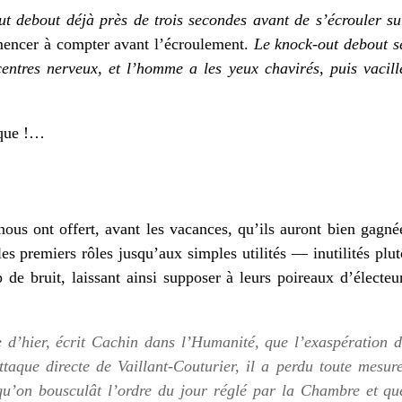
ut debout déjà près de trois secondes avant de s’écrouler su
mencer à compter avant l’écroulement.
Le knock-out debout s
centres nerveux, et l’homme a les yeux chavirés, puis vac
ique !…
ous ont offert, avant les vacances, qu’ils auront bien gagné
les premiers rôles jusqu’aux simples utilités — inutilités pl
de bruit, laissant ainsi supposer à leurs poireaux d’électeu
e d’hier, écrit Cachin dans
l’Humanité
, que l’exaspération 
aque directe de Vaillant-Couturier, il a perdu toute mesure 
qu’on bousculât l’ordre du jour réglé par la Chambre et que,