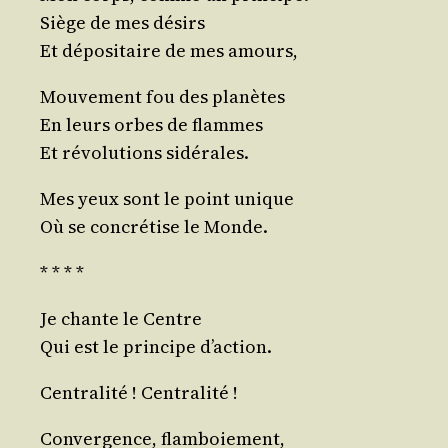
Siège de mes désirs
Et dépo­si­taire de mes amours,
Mou­ve­ment fou des planètes
En leurs orbes de flammes
Et révo­lu­tions sidérales.
Mes yeux sont le point unique
Où se concré­tise le Monde.
* * * *
Je chante le Centre
Qui est le prin­cipe d’action.
Cen­tra­li­té ! Centralité !
Conver­gence, flamboiement,