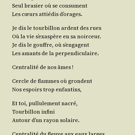
Seul bra­sier où se consument
Les cœurs attié­dis d’orages.
Je dis le tour­billon ardent des rues
Où la vie s’exaspère en sa noirceur.
Je dis le gouffre, où s’engagent
Les amants de la perpendiculaire.
Cen­tra­li­té de nos âmes !
Cercle de flammes où grondent
Nos espoirs trop enfantins,
Et toi, pul­lu­le­ment nacré,
Tour­billon infini
Autour d’un rayon solaire.
Cen­tra­li­té du fleuve aux eaux larges.