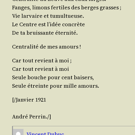
Fanges, limons fer­tiles des berges grasses ;
Vie lar­vaire et tumultueuse.
Le Centre est l’idée concrète
De ta bruis­sante éternité.
Cen­tra­li­té de mes amours !
Car tout revient à moi ;
Car tout revient à moi
Seule bouche pour cent baisers,
Seule étreinte pour mille amours.
[/​Janvier 1921
André
Per­rin
./​]
Vincent Dubuc